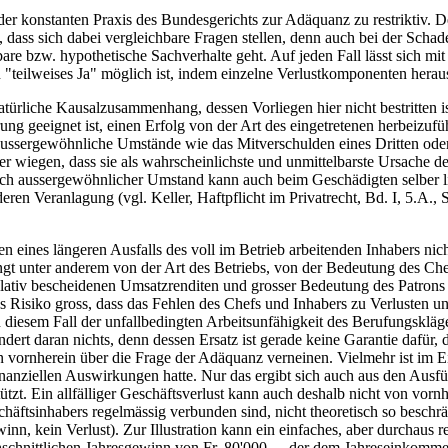
s der konstanten Praxis des Bundesgerichts zur Adäquanz zu restriktiv
, dass sich dabei vergleichbare Fragen stellen, denn auch bei der Sc
e bzw. hypothetische Sachverhalte geht. Auf jeden Fall lässt sich mit
n "teilweises Ja" möglich ist, indem einzelne Verlustkomponenten heraus
atürliche Kausalzusammenhang, dessen Vorliegen hier nicht bestritten 
geeignet ist, einen Erfolg von der Art des eingetretenen herbeizuführ
aussergewöhnliche Umstände wie das Mitverschulden eines Dritten oder 
r wiegen, dass sie als wahrscheinlichste und unmittelbarste Ursache d
ch aussergewöhnlicher Umstand kann auch beim Geschädigten selber li
ren Veranlagung (vgl. Keller, Haftpflicht im Privatrecht, Bd. I, 5.A.,
gen eines längeren Ausfalls des voll im Betrieb arbeitenden Inhabers n
ängt unter anderem von der Art des Betriebs, von der Bedeutung des Che
relativ bescheidenen Umsatzrenditen und grosser Bedeutung des Patrons 
das Risiko gross, dass das Fehlen des Chefs und Inhabers zu Verlusten u
n diesem Fall der unfallbedingten Arbeitsunfähigkeit des Berufungskläge
dert daran nichts, denn dessen Ersatz ist gerade keine Garantie dafür
von vornherein über die Frage der Adäquanz verneinen. Vielmehr ist im E
finanziellen Auswirkungen hatte. Nur das ergibt sich auch aus den Ausf
tützt. Ein allfälliger Geschäftsverlust kann auch deshalb nicht von vornh
tsinhabers regelmässig verbunden sind, nicht theoretisch so beschrän
 kein Verlust). Zur Illustration kann ein einfaches, aber durchaus real
schnittlichen Jahresgewinn von Fr. 80'000.--, der dem Jahreseinkommen