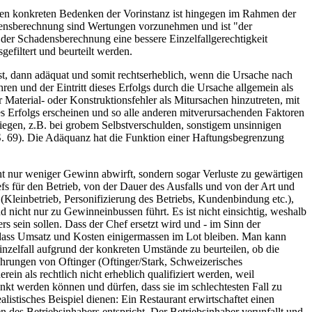
. Den konkreten Bedenken der Vorinstanz ist hingegen im Rahmen der
hadensberechnung sind Wertungen vorzunehmen und ist "der
 der Schadensberechnung eine bessere Einzelfallgerechtigkeit
gefiltert und beurteilt werden.
ist, dann adäquat und somit rechtserheblich, wenn die Ursache nach
en und der Eintritt dieses Erfolgs durch die Ursache allgemein als
Material- oder Konstruktionsfehler als Mitursachen hinzutreten, mit
es Erfolgs erscheinen und so alle anderen mitverursachenden Faktoren
egen, z.B. bei grobem Selbstverschulden, sonstigem unsinnigen
 S. 69). Die Adäquanz hat die Funktion einer Haftungsbegrenzung
icht nur weniger Gewinn abwirft, sondern sogar Verluste zu gewärtigen
fs für den Betrieb, von der Dauer des Ausfalls und von der Art und
(Kleinbetrieb, Personifizierung des Betriebs, Kundenbindung etc.),
nd nicht nur zu Gewinneinbussen führt. Es ist nicht einsichtig, weshalb
rs sein sollen. Dass der Chef ersetzt wird und - im Sinn der
, dass Umsatz und Kosten einigermassen im Lot bleiben. Man kann
inzelfall aufgrund der konkreten Umstände zu beurteilen, ob die
ührungen von Oftinger (Oftinger/Stark, Schweizerisches
erein als rechtlich nicht erheblich qualifiziert werden, weil
kt werden können und dürfen, dass sie im schlechtesten Fall zu
istisches Beispiel dienen: Ein Restaurant erwirtschaftet einen
 des Betriebsinhabers entspricht. Der Betriebsinhaber verunfallt und