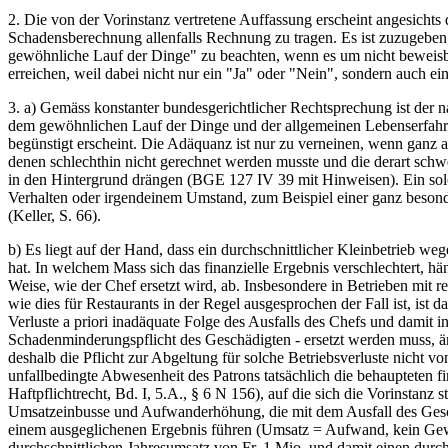
2. Die von der Vorinstanz vertretene Auffassung erscheint angesicht
Schadensberechnung allenfalls Rechnung zu tragen. Es ist zuzugeben
gewöhnliche Lauf der Dinge" zu beachten, wenn es um nicht beweisbar
erreichen, weil dabei nicht nur ein "Ja" oder "Nein", sondern auch ei
3. a) Gemäss konstanter bundesgerichtlicher Rechtsprechung ist der n
dem gewöhnlichen Lauf der Dinge und der allgemeinen Lebenserfahrung 
begünstigt erscheint. Die Adäquanz ist nur zu verneinen, wenn ganz 
denen schlechthin nicht gerechnet werden musste und die derart schwe
in den Hintergrund drängen (BGE 127 IV 39 mit Hinweisen). Ein sol
Verhalten oder irgendeinem Umstand, zum Beispiel einer ganz besonde
(Keller, S. 66).
b) Es liegt auf der Hand, dass ein durchschnittlicher Kleinbetrieb we
hat. In welchem Mass sich das finanzielle Ergebnis verschlechtert, h
Weise, wie der Chef ersetzt wird, ab. Insbesondere in Betrieben mit 
wie dies für Restaurants in der Regel ausgesprochen der Fall ist, ist 
Verluste a priori inadäquate Folge des Ausfalls des Chefs und damit i
Schadenminderungspflicht des Geschädigten - ersetzt werden muss, än
deshalb die Pflicht zur Abgeltung für solche Betriebsverluste nicht 
unfallbedingte Abwesenheit des Patrons tatsächlich die behaupteten 
Haftpflichtrecht, Bd. I, 5.A., § 6 N 156), auf die sich die Vorinstanz s
Umsatzeinbusse und Aufwanderhöhung, die mit dem Ausfall des Geschäf
einem ausgeglichenen Ergebnis führen (Umsatz = Aufwand, kein Gewinn,
durchschnittlichen Jahresumsatz von Fr. 1 Mio. und damit einen durch