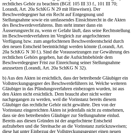
rechtliches Gehör zu beachten (BGE 105 III 33 f., 101 III 70;
Lorandi, Art. 20a SchKG N 29 mit Hinweisen). Der
Beschwerdegegner hat ein Recht auf Entgegnung und
Stellungnahme sowie ein umfassendes Einsichtsrecht in die Akten
des Beschwerdeverfahrens. Ihm steht immer dann ein
Äusserungsrecht zu, wenn er Gefahr läuft, dass seine Rechtsstellung
im Beschwerdeverfahren im Vergleich zur angefochtenen
Verfügung bzw. zum angefochtenen Beschwerdeentscheid durch
den neuen Entscheid beeinträchtigt werden könnte (Lorandi, Art.
20a SchKG N 30 f.). Sind die Voraussetzungen zur Gewährung des
rechtlichen Gehörs gegeben, hat die Aufsichtsbehörde dem
Beschwerdegegner Frist zur Einreichung seiner Stellungnahme
anzusetzen (Lorandi, Art. 20a SchKG N 32).
b) Aus den Akten ist ersichtlich, dass der betreibende Gläubiger ein
Vollstreckungsgegner des Beschwerdeführers ist. Welche weiteren
Gläubiger in das Pfändungsverfahren einbezogen wurden, ist aus
den Akten nicht ersichtlich. Dem braucht aber nicht weiter
nachgegangen zu werden, weil die Vorinstanz bereits diesem
Gläubiger das rechtliche Gehör nicht gewährte. Den von der
Vorinstanz eingereichten Akten ist jedenfalls nicht zu entnehmen,
dass sie den betreibenden Gläubiger zur Stellungnahme einlud.
Bereits aus diesen Gründen ist der angefochtene Entscheid
aufzuheben und die Streitsache an die Vorinstanz zurückzuweisen;
diese hat unter Einbezug der Vollstreckungsgegner einen neuen