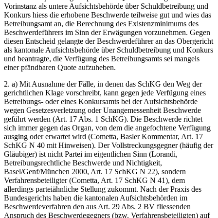
Vorinstanz als untere Aufsichtsbehörde über Schuldbetreibung und
Konkurs hiess die erhobene Beschwerde teilweise gut und wies das
Betreibungsamt an, die Berechnung des Existenzminimums des
Beschwerdeführers im Sinn der Erwägungen vorzunehmen. Gegen
diesen Entscheid gelangte der Beschwerdeführer an das Obergericht
als kantonale Aufsichtsbehörde über Schuldbetreibung und Konkurs
und beantragte, die Verfügung des Betreibungsamts sei mangels
einer pfändbaren Quote aufzuheben.
2. a) Mit Ausnahme der Fälle, in denen das SchKG den Weg der
gerichtlichen Klage vorschreibt, kann gegen jede Verfügung eines
Betreibungs- oder eines Konkursamts bei der Aufsichtsbehörde
wegen Gesetzesverletzung oder Unangemessenheit Beschwerde
geführt werden (Art. 17 Abs. 1 SchKG). Die Beschwerde richtet
sich immer gegen das Organ, von dem die angefochtene Verfügung
ausging oder erwartet wird (Cometta, Basler Kommentar, Art. 17
SchKG N 40 mit Hinweisen). Der Vollstreckungsgegner (häufig der
Gläubiger) ist nicht Partei im eigentlichen Sinn (Lorandi,
Betreibungsrechtliche Beschwerde und Nichtigkeit,
Basel/Genf/München 2000, Art. 17 SchKG N 22), sondern
Verfahrensbeteiligter (Cometta, Art. 17 SchKG N 41), dem
allerdings parteiähnliche Stellung zukommt. Nach der Praxis des
Bundesgerichts haben die kantonalen Aufsichtsbehörden im
Beschwerdeverfahren den aus Art. 29 Abs. 2 BV fliessenden
Anspruch des Beschwerdegegners (bzw. Verfahrensbeteiligten) auf