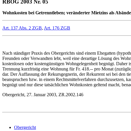
RBOG 2003 Nr. 05
Wohnkosten bei Getrenntleben; veränderter Mietzins als Abän
Art. 137 Abs. 2 ZGB
,
Art. 176 ZGB
Nach ständiger Praxis des Obergerichts sind einem Ehegatten (hypoth
Freunden oder Verwandten lebt, weil eine derartige Lösung des Wohnpro
kostenlosen oder kostengünstigen Wohngelegenheit begnügt. Daher i
Trennung kurzfristig eine Wohnung für Fr. 418.-- pro Monat (zuzüglic
dar. Der Auffassung der Rekursgegnerin, der Rekurrent sei bei den tie
beanspruchen bzw. in einem Rechtsmittelverfahren durchzusetzen, ka
begnügt und nur diese tatsächlichen Wohnkosten geltend macht, benac
Obergericht, 27. Januar 2003, ZR.2002.146
Obergericht