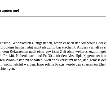
derungsgrund
etische) Wohnkosten zuzugestehen, wenn er nach der Aufhebung der ehe
blems längerfristig nicht als zumutbar erscheint. Anders verhält es si
st dem Rekurrenten nach einer gewissen Zeit ohne weiteres zuzubilli
h Fr. 140. Nebenkosten und Fr. 30.-- für den Abstellplatz) gemietet ha
fen Wohnkosten zu behaften, weil er es versäumt habe, den gemäss der P
nn nicht gefolgt werden. Eine solche Praxis würde den sparsamen Eheg
hteiligen.