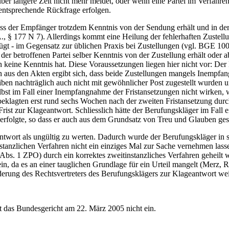
ber längere Zeit nicht mehr meldet, oder wenn eine Partei im Verfahren
entsprechende Rückfrage erfolgen.
dass der Empfänger trotzdem Kenntnis von der Sendung erhält und in de
 § 177 N 7). Allerdings kommt eine Heilung der fehlerhaften Zustell
gt - im Gegensatz zur üblichen Praxis bei Zustellungen (vgl. BGE 100 
 betroffenen Partei selber Kenntnis von der Zustellung erhält oder ab
on keine Kenntnis hat. Diese Voraussetzungen liegen hier nicht vor: De
n aus den Akten ergibt sich, dass beide Zustellungen mangels Inempfa
iben nachträglich auch nicht mit gewöhnlicher Post zugestellt wurden
st im Fall einer Inempfangnahme der Fristansetzungen nicht wirken, we
sbeklagten erst rund sechs Wochen nach der zweiten Fristansetzung dur
Frist zur Klageantwort. Schliesslich hätte der Berufungskläger im Fall
r erfolgte, so dass er auch aus dem Grundsatz von Treu und Glauben ges
twort als ungültig zu werten. Dadurch wurde der Berufungskläger in s
nstanzlichen Verfahren nicht ein einziges Mal zur Sache vernehmen las
Abs. 1 ZPO) durch ein korrektes zweitinstanzliches Verfahren geheilt
n, da es an einer tauglichen Grundlage für ein Urteil mangelt (Merz, Re
erung des Rechtsvertreters des Berufungsklägers zur Klageantwort wei
t das Bundesgericht am 22. März 2005 nicht ein.