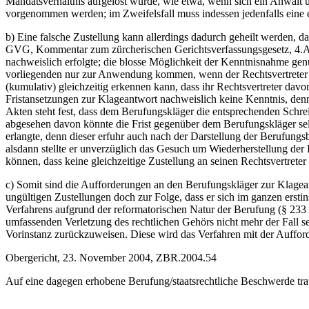
Mandatsverhältnis aufgelöst wurde, wie etwa, wenn sich ein Anwalt ü
vorgenommen werden; im Zweifelsfall muss indessen jedenfalls eine 
b) Eine falsche Zustellung kann allerdings dadurch geheilt werden, 
GVG, Kommentar zum zürcherischen Gerichtsverfassungsgesetz, 4.A.,
nachweislich erfolgte; die blosse Möglichkeit der Kenntnisnahme genü
vorliegenden nur zur Anwendung kommen, wenn der Rechtsvertreter der
(kumulativ) gleichzeitig erkennen kann, dass ihr Rechtsvertreter dav
Fristansetzungen zur Klageantwort nachweislich keine Kenntnis, den
Akten steht fest, dass dem Berufungskläger die entsprechenden Schre
abgesehen davon könnte die Frist gegenüber dem Berufungskläger selb
erlangte, denn dieser erfuhr auch nach der Darstellung der Berufung
alsdann stellte er unverzüglich das Gesuch um Wiederherstellung der 
können, dass keine gleichzeitige Zustellung an seinen Rechtsvertrete
c) Somit sind die Aufforderungen an den Berufungskläger zur Klagean
ungültigen Zustellungen doch zur Folge, dass er sich im ganzen ersti
Verfahrens aufgrund der reformatorischen Natur der Berufung (§ 233 
umfassenden Verletzung des rechtlichen Gehörs nicht mehr der Fall sei
Vorinstanz zurückzuweisen. Diese wird das Verfahren mit der Aufford
Obergericht, 23. November 2004, ZBR.2004.54
Auf eine dagegen erhobene Berufung/staatsrechtliche Beschwerde tra