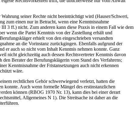
 eigene Rechtsvorkehren trifft, die üblicherweise nur vom Anwalt
r Wahrung seiner Rechte nicht beeinträchtigt wird (Hauser/Schweri,
ung zum einen nur in Betracht, wenn eine Kenntnisnahme
III 3 ff.) nicht. Zum anderen kann diese Praxis in einem Fall wie dem
er wenn die Partei Kenntnis von der Zustellung erhält und
r Berufungskläger erhielt von den eingeschrieben versandten
ngnahme an die Vorinstanz zurückgingen. Ebenfalls aufgrund der
 und er auch so nicht vom Inhalt Kenntnis nehmen konnte. Ganz
il nicht gleichzeitig auch dessen Rechtsvertreter Kenntnis davon
ch den Berater der Berufungsklägerin vom Stand des Verfahrens;
 einer Kenntnisnahme der Fristansetzungen auch nicht erkennen
chützt wäre.
einem rechtlichen Gehör schwerwiegend verletzt, hatten die
sen konnte. Auch wenn formelle Mängel des erstinstanzlichen
 werden können (RBOG 1970 Nr. 13), kann dies bei einer derart
chtsmittel, Allgemeines N 1). Die Streitsache ist daher an die
terführen.