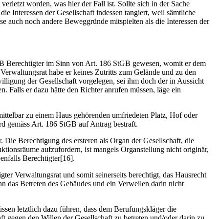
rletzt worden, was hier der Fall ist. Sollte sich in der Sache
die Interessen der Gesellschaft indessen tangiert, weil sämtliche
ise auch noch andere Beweggründe mitspielten als die Interessen der
nt B Berechtigter im Sinn von Art. 186 StGB gewesen, womit er dem
 Verwaltungsrat habe er keines Zutritts zum Gelände und zu den
lligung der Gesellschaft vorgelegen, sei ihm doch der in Aussicht
. Falls er dazu hätte den Richter anrufen müssen, läge ein
mittelbar zu einem Haus gehörenden umfriedeten Platz, Hof oder
ird gemäss Art. 186 StGB auf Antrag bestraft.
. Die Berechtigung des ersteren als Organ der Gesellschaft, die
uktionsräume aufzufordern, ist mangels Organstellung nicht originär,
enfalls Berechtigter[16].
gter Verwaltungsrat und somit seinerseits berechtigt, das Hausrecht
nn das Betreten des Gebäudes und ein Verweilen darin nicht
sen letztlich dazu führen, dass dem Berufungskläger die
t gegen den Willen der Gesellschaft zu betreten und/oder darin zu