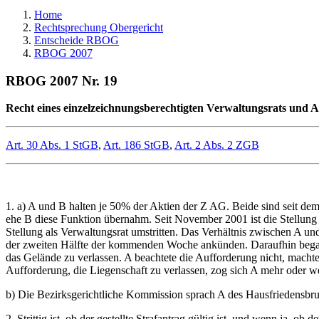
Home
Rechtsprechung Obergericht
Entscheide RBOG
RBOG 2007
RBOG 2007 Nr. 19
Recht eines einzelzeichnungsberechtigten Verwaltungsrats und Ak
Art. 30 Abs. 1 StGB
,
Art. 186 StGB
,
Art. 2 Abs. 2 ZGB
1. a) A und B halten je 50% der Aktien der Z AG. Beide sind seit dem
ehe B diese Funktion übernahm. Seit November 2001 ist die Stellung 
Stellung als Verwaltungsrat umstritten. Das Verhältnis zwischen A un
der zweiten Hälfte der kommenden Woche ankünden. Daraufhin begab s
das Gelände zu verlassen. A beachtete die Aufforderung nicht, mach
Aufforderung, die Liegenschaft zu verlassen, zog sich A mehr oder we
b) Die Bezirksgerichtliche Kommission sprach A des Hausfriedensbruc
2. Strittig ist, ob der gestellte Strafantrag gültig ist, und wenn ja,