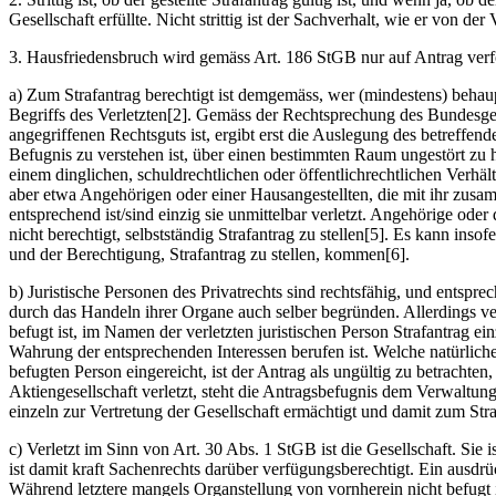
Gesellschaft erfüllte. Nicht strittig ist der Sachverhalt, wie er von der
3. Hausfriedensbruch wird gemäss Art. 186 StGB nur auf Antrag verfol
a) Zum Strafantrag berechtigt ist demgemäss, wer (mindestens) behaup
Begriffs des Verletzten[2]. Gemäss der Rechtsprechung des Bundesgeric
angegriffenen Rechtsguts ist, ergibt erst die Auslegung des betreffend
Befugnis zu verstehen ist, über einen bestimmten Raum ungestört zu h
einem dinglichen, schuldrechtlichen oder öffentlichrechtlichen Verhä
aber etwa Angehörigen oder einer Hausangestellten, die mit ihr zus
entsprechend ist/sind einzig sie unmittelbar verletzt. Angehörige od
nicht berechtigt, selbstständig Strafantrag zu stellen[5]. Es kann 
und der Berechtigung, Strafantrag zu stellen, kommen[6].
b) Juristische Personen des Privatrechts sind rechtsfähig, und entsp
durch das Handeln ihrer Organe auch selber begründen. Allerdings ve
befugt ist, im Namen der verletzten juristischen Person Strafantrag ei
Wahrung der entsprechenden Interessen berufen ist. Welche natürliche
befugten Person eingereicht, ist der Antrag als ungültig zu betrachte
Aktiengesellschaft verletzt, steht die Antragsbefugnis dem Verwaltun
einzeln zur Vertretung der Gesellschaft ermächtigt und damit zum Str
c) Verletzt im Sinn von Art. 30 Abs. 1 StGB ist die Gesellschaft. Sie i
ist damit kraft Sachenrechts darüber verfügungsberechtigt. Ein ausdrüc
Während letztere mangels Organstellung von vornherein nicht befugt i