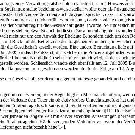
afantrags eines Verwaltungsratsbeschlusses bedurft, ist mit Hinweis auf
n Strafantrag stellte beziehungsweise stellen wollte oder als Privatperso
räsident fehlt; ausserdem mag auch dagegen sprechen, dass - trotz anwa
en Person indessen nicht erfüllt werden kann, da eine solche mangels t
ass der Strafantrag für die Gesellschaft gestellt wurde: So findet sich
ruchs stellen; zwar ist auch in diesem Zusammenhang nicht von der G
lt nicht nur um den Anwalt der Eheleute B, sondern auch um den Rechts
h mit Blick auf die Betreffzeile des fraglichen Schreibens, in welcher
ür die Gesellschaft gestellt worden. Eine andere Betrachtung liefe auf
uli 2005 an das Bezirksamt, mit welchem die Polizei aufgefordert wurd
r die Eheleute B und die Gesellschaft gehandelt wird, so dass auch aus
gestellt worden. Schliesslich wandte sich ebenfalls am 12. Juli 2005 B 
de. Daraus kann nur geschlossen werden, der in der Folge am 12. Augus
e der Gesellschaft, sondern im eigenen Interesse gehandelt und damit re
ngenommen werden; in der Regel liegt ein Missbrauch nur vor, wenn de
in der Verletzte dem Täter ein objektiv grobes Unrecht zugefügt hat u
t ein Strafantrag als schikanös und beruht er offenbar auf nicht ganz 
Beschuldigten kein enger Kausalzusammenhang besteht[11]. Rechtsmiss
er wer jemanden längere Zeit mit ehrverletzenden Äusserungen überhäuf
im Strafantrag eines Käufers gegen den Verkäufer vor, wenn der Verkäuf
eferungen nicht bezahlt hatte[14].