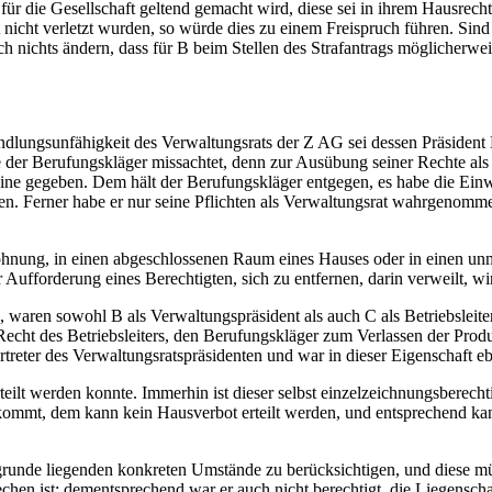
 die Gesellschaft geltend gemacht wird, diese sei in ihrem Hausrecht ve
t nicht verletzt wurden, so würde dies zu einem Freispruch führen. Sind 
uch nichts ändern, dass für B beim Stellen des Strafantrags möglicherwe
Handlungsunfähigkeit des Verwaltungsrats der Z AG sei dessen Präside
 der Berufungskläger missachtet, denn zur Ausübung seiner Rechte als
ine gegeben. Dem hält der Berufungskläger entgegen, es habe die Einwi
n. Ferner habe er nur seine Pflichten als Verwaltungsrat wahrgenommen
Wohnung, in einen abgeschlossenen Raum eines Hauses oder in einen un
r Aufforderung eines Berechtigten, sich zu entfernen, darin verweilt, w
 waren sowohl B als Verwaltungspräsident als auch C als Betriebsleiter
 Recht des Betriebsleiters, den Berufungskläger zum Verlassen der Prod
rtreter des Verwaltungsratspräsidenten und war in dieser Eigenschaft eb
eilt werden konnte. Immerhin ist dieser selbst einzelzeichnungsberechti
ukommt, dem kann kein Hausverbot erteilt werden, und entsprechend ka
unde liegenden konkreten Umstände zu berücksichtigen, und diese müs
en ist; dementsprechend war er auch nicht berechtigt, die Liegenschaf