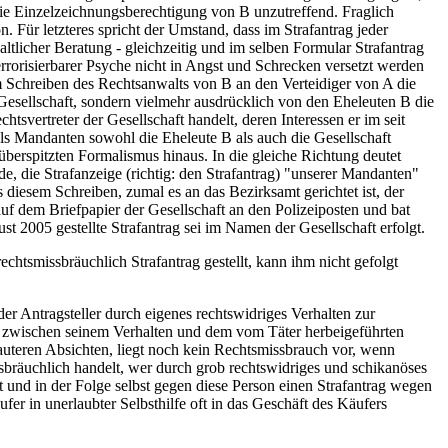
 die Einzelzeichnungsberechtigung von B unzutreffend. Fraglich
n. Für letzteres spricht der Umstand, dass im Strafantrag jeder
ltlicher Beratung - gleichzeitig und im selben Formular Strafantrag
errorisierbarer Psyche nicht in Angst und Schrecken versetzt werden
 im Schreiben des Rechtsanwalts von B an den Verteidiger von A die
esellschaft, sondern vielmehr ausdrücklich von den Eheleuten B die
vertreter der Gesellschaft handelt, deren Interessen er im seit
 als Mandanten sowohl die Eheleute B als auch die Gesellschaft
 überspitzten Formalismus hinaus. In die gleiche Richtung deutet
e, die Strafanzeige (richtig: den Strafantrag) "unserer Mandanten"
 diesem Schreiben, zumal es an das Bezirksamt gerichtet ist, der
auf dem Briefpapier der Gesellschaft an den Polizeiposten und bat
t 2005 gestellte Strafantrag sei im Namen der Gesellschaft erfolgt.
chtsmissbräuchlich Strafantrag gestellt, kann ihm nicht gefolgt
r Antragsteller durch eigenes rechtswidriges Verhalten zur
nd zwischen seinem Verhalten und dem vom Täter herbeigeführten
lauteren Absichten, liegt noch kein Rechtsmissbrauch vor, wenn
bräuchlich handelt, wer durch grob rechtswidriges und schikanöses
t und in der Folge selbst gegen diese Person einen Strafantrag wegen
er in unerlaubter Selbsthilfe oft in das Geschäft des Käufers