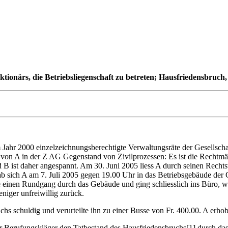
tionärs, die Betriebsliegenschaft zu betreten; Hausfriedensbruch
 Jahr 2000 einzelzeichnungsberechtigte Verwaltungsräte der Gesellscha
von A in der Z AG Gegenstand von Zivilprozessen: Es ist die Rechtmäs
d B ist daher angespannt. Am 30. Juni 2005 liess A durch seinen Rechts
ich A am 7. Juli 2005 gegen 19.00 Uhr in das Betriebsgebäude der Ges
te einen Rundgang durch das Gebäude und ging schliesslich ins Büro, 
niger unfreiwillig zurück.
hs schuldig und verurteilte ihn zu einer Busse von Fr. 400.00. A erhob
 ob der Berufungskläger den Tatbestand des Hausfriedensbruchs[1] durch 