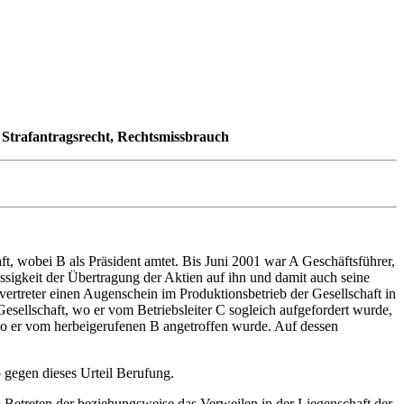
, Strafantragsrecht, Rechtsmissbrauch
ft, wobei B als Präsident amtet. Bis Juni 2001 war A Geschäftsführer,
sigkeit der Übertragung der Aktien auf ihn und damit auch seine
vertreter einen Augenschein im Produktionsbetrieb der Gesellschaft in
ellschaft, wo er vom Betriebsleiter C sogleich aufgefordert wurde,
wo er vom herbeigerufenen B angetroffen wurde. Auf dessen
 gegen dieses Urteil Berufung.
das Betreten der beziehungsweise das Verweilen in der Liegenschaft der