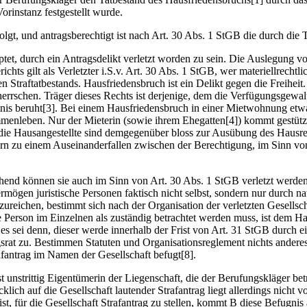
 Vorinstanz festgestellt wurde.
gt, und antragsberechtigt ist nach Art. 30 Abs. 1 StGB die durch die Ta
tet, durch ein Antragsdelikt verletzt worden zu sein. Die Auslegung vo
hts gilt als Verletzter i.S.v. Art. 30 Abs. 1 StGB, wer materiellrechtli
en Straftatbestands. Hausfriedensbruch ist ein Delikt gegen die Freihei
errschen. Träger dieses Rechts ist derjenige, dem die Verfügungsgewal
ltnis beruht[3]. Bei einem Hausfriedensbruch in einer Mietwohnung etwa
ammenleben. Nur der Mieterin (sowie ihrem Ehegatten[4]) kommt gestüt
er die Hausangestellte sind demgegenüber bloss zur Ausübung des Hausre
insofern zu einem Auseinanderfallen zwischen der Berechtigung, im Sinn
rechend können sie auch im Sinn von Art. 30 Abs. 1 StGB verletzt werde
rmögen juristische Personen faktisch nicht selbst, sondern nur durch n
nzureichen, bestimmt sich nach der Organisation der verletzten Gesellsc
 Person im Einzelnen als zuständig betrachtet werden muss, ist dem Ha
n, es sei denn, dieser werde innerhalb der Frist von Art. 31 StGB durc
gsrat zu. Bestimmen Statuten und Organisationsreglement nichts anderes
afantrag im Namen der Gesellschaft befugt[8].
st unstrittig Eigentümerin der Liegenschaft, die der Berufungskläger bet
klich auf die Gesellschaft lautender Strafantrag liegt allerdings nicht v
st, für die Gesellschaft Strafantrag zu stellen, kommt B diese Befugni