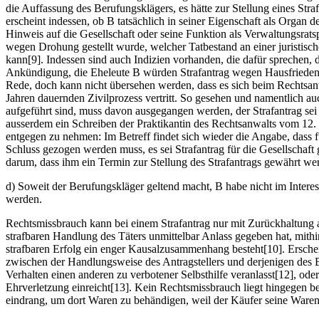
die Auffassung des Berufungsklägers, es hätte zur Stellung eines Str
erscheint indessen, ob B tatsächlich in seiner Eigenschaft als Organ de
Hinweis auf die Gesellschaft oder seine Funktion als Verwaltungsratsp
wegen Drohung gestellt wurde, welcher Tatbestand an einer juristisch
kann[9]. Indessen sind auch Indizien vorhanden, die dafür sprechen, d
Ankündigung, die Eheleute B würden Strafantrag wegen Hausfriedensb
Rede, doch kann nicht übersehen werden, dass es sich beim Rechtsanwa
Jahren dauernden Zivilprozess vertritt. So gesehen und namentlich auc
aufgeführt sind, muss davon ausgegangen werden, der Strafantrag sei f
ausserdem ein Schreiben der Praktikantin des Rechtsanwalts vom 12. J
entgegen zu nehmen: Im Betreff findet sich wieder die Angabe, dass fü
Schluss gezogen werden muss, es sei Strafantrag für die Gesellschaft 
darum, dass ihm ein Termin zur Stellung des Strafantrags gewährt wer
d) Soweit der Berufungskläger geltend macht, B habe nicht im Interess
werden.
Rechtsmissbrauch kann bei einem Strafantrag nur mit Zurückhaltung a
strafbaren Handlung des Täters unmittelbar Anlass gegeben hat, mith
strafbaren Erfolg ein enger Kausalzusammenhang besteht[10]. Erschein
zwischen der Handlungsweise des Antragstellers und derjenigen des 
Verhalten einen anderen zu verbotener Selbsthilfe veranlasst[12], od
Ehrverletzung einreicht[13]. Kein Rechtsmissbrauch liegt hingegen be
eindrang, um dort Waren zu behändigen, weil der Käufer seine Warenli