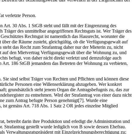
t verletzte Person.
n Art. 30 Abs. 1 StGB steht und fällt mit der Eingrenzung des
ch Träger des unmittelbar angegriffenen Rechtsguts ist. Wer Träger des
t. Geschütztes Rechtsgut ist namentlich das Hausrecht, worunter die
t über die Räume zusteht, gleichgültig, ob die Verfügungsgewalt auf
 steht das Recht zum Strafantrag daher nur der Mieterin zu, nicht
zt auf den Mietvertrag Verfügungsgewalt über die Wohnung zu, und
chts befugt, von daher nicht direkt verletzt und demzufolge auch
 von Art. 186 StGB jemandem das Betreten der Wohnung zu verbieten,
n. Sie sind selbst Träger von Rechten und Pflichten und können diese
atürliche Personen eine Willenserklärung abzugeben. Wer konkret
haft; grundsätzlich steht jenem Organ die Antragsbefugnis zu, das zur
ndelsregister zu entnehmen. Wird der Strafantrag von einer dazu nicht
h eine zum Antrag befugte Person genehmigt[7]. Wurde eine
, ist gemäss Art. 718 Abs. 1 Satz 2 OR jedes einzelne Mitglied
rat, betreibt darin ihre Produktion und erledigt die Administration und
or. Strafantrag gestellt wurde lediglich von B sowie dessen Ehefrau.
s als Verwaltungsratspräsident mit Einzelzeichnungsberechtigung zu;