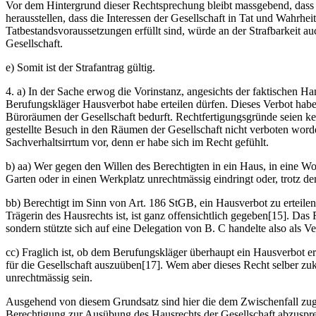
Vor dem Hintergrund dieser Rechtsprechung bleibt massgebend, dass für
herausstellen, dass die Interessen der Gesellschaft in Tat und Wahrhei
Tatbestandsvoraussetzungen erfüllt sind, würde an der Strafbarkeit a
Gesellschaft.
e) Somit ist der Strafantrag gültig.
4. a) In der Sache erwog die Vorinstanz, angesichts der faktischen 
Berufungskläger Hausverbot habe erteilen dürfen. Dieses Verbot habe
Büroräumen der Gesellschaft bedurft. Rechtfertigungsgründe seien ke
gestellte Besuch in den Räumen der Gesellschaft nicht verboten worde
Sachverhaltsirrtum vor, denn er habe sich im Recht gefühlt.
b) aa) Wer gegen den Willen des Berechtigten in ein Haus, in eine 
Garten oder in einen Werkplatz unrechtmässig eindringt oder, trotz de
bb) Berechtigt im Sinn von Art. 186 StGB, ein Hausverbot zu erteilen,
Trägerin des Hausrechts ist, ist ganz offensichtlich gegeben[15]. Das
sondern stützte sich auf eine Delegation von B. C handelte also als Ve
cc) Fraglich ist, ob dem Berufungskläger überhaupt ein Hausverbot ert
für die Gesellschaft auszuüben[17]. Wem aber dieses Recht selber z
unrechtmässig sein.
Ausgehend von diesem Grundsatz sind hier die dem Zwischenfall zugr
Berechtigung zur Ausübung des Hausrechts der Gesellschaft abzusprech