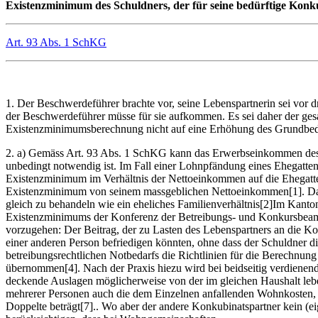
Existenzminimum des Schuldners, der für seine bedürftige Konk
Art. 93 Abs. 1 SchKG
1. Der Beschwerdeführer brachte vor, seine Lebenspartnerin sei vor 
der Beschwerdeführer müsse für sie aufkommen. Es sei daher der ges
Existenzminimumsberechnung nicht auf eine Erhöhung des Grundbedarf
2. a) Gemäss Art. 93 Abs. 1 SchKG kann das Erwerbseinkommen des S
unbedingt notwendig ist. Im Fall einer Lohnpfändung eines Ehegatt
Existenzminimum im Verhältnis der Nettoeinkommen auf die Ehegatte
Existenzminimum von seinem massgeblichen Nettoeinkommen[1]. Das 
gleich zu behandeln wie ein eheliches Familienverhältnis[2]Im Kanto
Existenzminimums der Konferenz der Betreibungs- und Konkursbeam
vorzugehen: Der Beitrag, der zu Lasten des Lebenspartners an die Kos
einer anderen Person befriedigen könnten, ohne dass der Schuldner 
betreibungsrechtlichen Notbedarfs die Richtlinien für die Berechn
übernommen[4]. Nach der Praxis hiezu wird bei beidseitig verdiene
deckende Auslagen möglicherweise von der im gleichen Haushalt leb
mehrerer Personen auch die dem Einzelnen anfallenden Wohnkosten, 
Doppelte beträgt[7].. Wo aber der andere Konkubinatspartner kein (ei