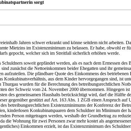
ubinatspartnerin sorgt
dreieinhalb Jahren schwer erkrankt und könne seitdem nicht arbeiten. 
amte Mietzins im Existenzminimum zu belassen. Er habe, obwohl er fü
s gepocht, welcher sich im Streitfall sicherlich erhöhen werde.
chuldners soweit gepfändet werden, als es nach dem Ermessen des Be
en sind zunächst die Nettoeinkommen beider Ehegatten und ihr gemein
n aufzuteilen. Die pfändbare Quote des Einkommens des betriebenen Eh
Konkubinatsverhältnis, aus dem Kinder hervorgegangen sind, ist unte
n Thurgau wurden für die Berechnung des betreibungsrechtlichen Notbed
ten der Schweiz vom 24. November 2000 übernommen. Hingegen ist b
ten des gemeinsamen Haushalts berücksichtigt wird, darf die Hälfte de
dieser gegenüber gestützt auf Art. 163 Abs. 1 ZGB einen Anspruch auf
ung des betreibungsrechtlichen Existenzminimums der Konferenz der 
nden, kinderlosen Konkubinatspaaren dem Schuldner im Minimum der h
enden Person mitgetragen werden, weshalb der Grundbetrag zu reduzi
da die Wohnung für zwei Personen zwar mehr kostet als angemessener 
gentliches) Einkommen erzielt, ist das Existenzminimum des Schuldners 