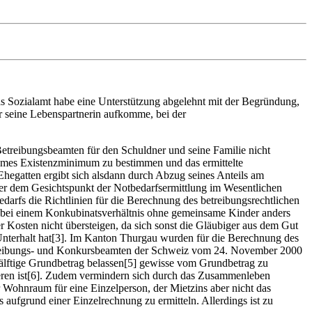
Das Sozialamt habe eine Unterstützung abgelehnt mit der Begründung,
r seine Lebenspartnerin aufkomme, bei der
treibungsbeamten für den Schuldner und seine Familie nicht
sames Existenzminimum zu bestimmen und das ermittelte
egatten ergibt sich alsdann durch Abzug seines Anteils am
r dem Gesichtspunkt der Notbedarfsermittlung im Wesentlichen
arfs die Richtlinien für die Berechnung des betreibungsrechtlichen
ei einem Konkubinatsverhältnis ohne gemeinsame Kinder anders
r Kosten nicht übersteigen, da sich sonst die Gläubiger aus dem Gut
 Unterhalt hat[3]. Im Kanton Thurgau wurden für die Berechnung des
Betreibungs- und Konkursbeamten der Schweiz vom 24. November 2000
älftige Grundbetrag belassen[5] gewisse vom Grundbetrag zu
eren ist[6]. Zudem vermindern sich durch das Zusammenleben
Wohnraum für eine Einzelperson, der Mietzins aber nicht das
aufgrund einer Einzelrechnung zu ermitteln. Allerdings ist zu