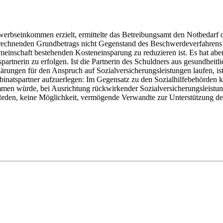
erbseinkommen erzielt, ermittelte das Betreibungsamt den Notbedarf 
echnenden Grundbetrags nicht Gegenstand des Beschwerdeverfahrens bil
meinschaft bestehenden Kosteneinsparung zu reduzieren ist. Es hat ab
artnerin zu erfolgen. Ist die Partnerin des Schuldners aus gesundheit
ärungen für den Anspruch auf Sozialversicherungsleistungen laufen, ist
atspartner aufzuerlegen: Im Gegensatz zu den Sozialhilfebehörden kö
men würde, bei Ausrichtung rückwirkender Sozialversicherungsleistun
ehörden, keine Möglichkeit, vermögende Verwandte zur Unterstützung de