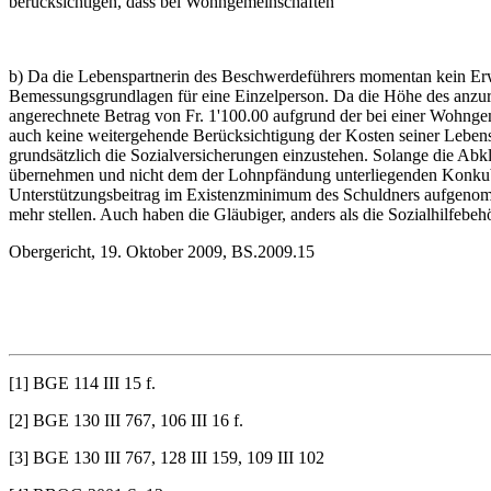
berücksichtigen, dass bei Wohngemeinschaften
b) Da die Lebenspartnerin des Beschwerdeführers momentan kein Erw
Bemessungsgrundlagen für eine Einzelperson. Da die Höhe des anzur
angerechnete Betrag von Fr. 1'100.00 aufgrund der bei einer Wohnge
auch keine weitergehende Berücksichtigung der Kosten seiner Lebensp
grundsätzlich die Sozialversicherungen einzustehen. Solange die Abkl
übernehmen und nicht dem der Lohnpfändung unterliegenden Konkubin
Unterstützungsbeitrag im Existenzminimum des Schuldners aufgenom
mehr stellen. Auch haben die Gläubiger, anders als die Sozialhilfeb
Obergericht, 19. Oktober 2009, BS.2009.15
[1] BGE 114 III 15 f.
[2] BGE 130 III 767, 106 III 16 f.
[3] BGE 130 III 767, 128 III 159, 109 III 102