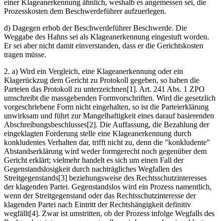
einer Klageanerkennung ähnlich, weshalb es angemessen sei, die
Prozesskosten dem Beschwerdeführer aufzuerlegen.
d) Dagegen erhob der Beschwerdeführer Beschwerde. Die
Weggabe des Hahns sei als Klageanerkennung eingestuft worden.
Er sei aber nicht damit einverstanden, dass er die Gerichtskosten
tragen müsse.
2. a) Wird ein Vergleich, eine Klageanerkennung oder ein
Klagerückzug dem Gericht zu Protokoll gegeben, so haben die
Parteien das Protokoll zu unterzeichnen[1]. Art. 241 Abs. 1 ZPO
umschreibt die massgebenden Formvorschriften. Wird die gesetzlich
vorgeschriebene Form nicht eingehalten, so ist die Parteierklärung
unwirksam und führt zur Mangelhaftigkeit eines darauf basierenden
Abschreibungsbeschlusses[2]. Die Auffassung, die Bezahlung der
eingeklagten Forderung stelle eine Klageanerkennung durch
konkludentes Verhalten dar, trifft nicht zu, denn die "konkludente"
Abstandserklärung wird weder formgerecht noch gegenüber dem
Gericht erklärt; vielmehr handelt es sich um einen Fall der
Gegenstandslosigkeit durch nachträgliches Wegfallen des
Streitgegenstands[3] beziehungsweise des Rechtsschutzinteresses
der klagenden Partei. Gegenstandslos wird ein Prozess namentlich,
wenn der Streitgegenstand oder das Rechtsschutzinteresse der
klagenden Partei nach Eintritt der Rechtshängigkeit definitiv
wegfällt[4]. Zwar ist umstritten, ob der Prozess infolge Wegfalls des