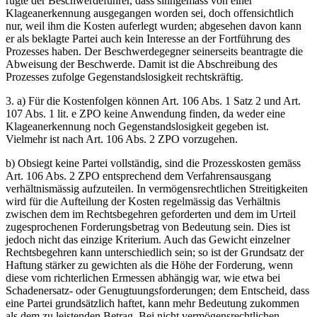
rügte der Beschwerdeführer, dass sinngemäss von einer
Klageanerkennung ausgegangen worden sei, doch offensichtlich
nur, weil ihm die Kosten auferlegt wurden; abgesehen davon kann
er als beklagte Partei auch kein Interesse an der Fortführung des
Prozesses haben. Der Beschwerdegegner seinerseits beantragte die
Abweisung der Beschwerde. Damit ist die Abschreibung des
Prozesses zufolge Gegenstandslosigkeit rechtskräftig.
3. a) Für die Kostenfolgen können Art. 106 Abs. 1 Satz 2 und Art.
107 Abs. 1 lit. e ZPO keine Anwendung finden, da weder eine
Klageanerkennung noch Gegenstandslosigkeit gegeben ist.
Vielmehr ist nach Art. 106 Abs. 2 ZPO vorzugehen.
b) Obsiegt keine Partei vollständig, sind die Prozesskosten gemäss
Art. 106 Abs. 2 ZPO entsprechend dem Verfahrensausgang
verhältnismässig aufzuteilen. In vermögensrechtlichen Streitigkeiten
wird für die Aufteilung der Kosten regelmässig das Verhältnis
zwischen dem im Rechtsbegehren geforderten und dem im Urteil
zugesprochenen Forderungsbetrag von Bedeutung sein. Dies ist
jedoch nicht das einzige Kriterium. Auch das Gewicht einzelner
Rechtsbegehren kann unterschiedlich sein; so ist der Grundsatz der
Haftung stärker zu gewichten als die Höhe der Forderung, wenn
diese vom richterlichen Ermessen abhängig war, wie etwa bei
Schadenersatz- oder Genugtuungsforderungen; dem Entscheid, dass
eine Partei grundsätzlich haftet, kann mehr Bedeutung zukommen
als dem zu leistenden Betrag. Bei nicht vermögensrechtlichen