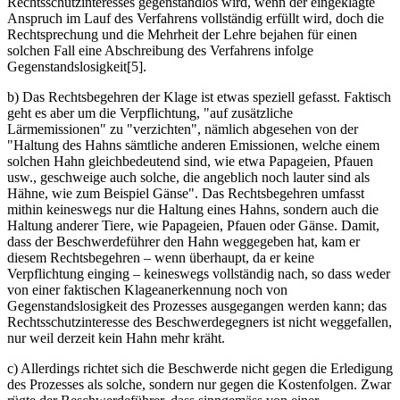
Rechtsschutzinteresses gegenstandlos wird, wenn der eingeklagte
Anspruch im Lauf des Verfahrens vollständig erfüllt wird, doch die
Rechtsprechung und die Mehrheit der Lehre bejahen für einen
solchen Fall eine Abschreibung des Verfahrens infolge
Gegenstandslosigkeit[5].
b) Das Rechtsbegehren der Klage ist etwas speziell gefasst. Faktisch
geht es aber um die Verpflichtung, "auf zusätzliche
Lärmemissionen" zu "verzichten", nämlich abgesehen von der
"Haltung des Hahns sämtliche anderen Emissionen, welche einem
solchen Hahn gleichbedeutend sind, wie etwa Papageien, Pfauen
usw., geschweige auch solche, die angeblich noch lauter sind als
Hähne, wie zum Beispiel Gänse". Das Rechtsbegehren umfasst
mithin keineswegs nur die Haltung eines Hahns, sondern auch die
Haltung anderer Tiere, wie Papageien, Pfauen oder Gänse. Damit,
dass der Beschwerdeführer den Hahn weggegeben hat, kam er
diesem Rechtsbegehren – wenn überhaupt, da er keine
Verpflichtung einging – keineswegs vollständig nach, so dass weder
von einer faktischen Klageanerkennung noch von
Gegenstandslosigkeit des Prozesses ausgegangen werden kann; das
Rechtsschutzinteresse des Beschwerdegegners ist nicht weggefallen,
nur weil derzeit kein Hahn mehr kräht.
c) Allerdings richtet sich die Beschwerde nicht gegen die Erledigung
des Prozesses als solche, sondern nur gegen die Kostenfolgen. Zwar