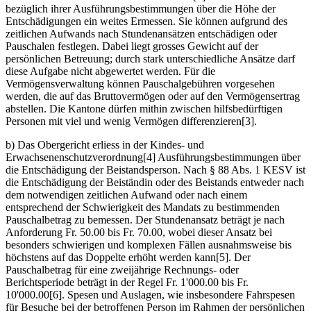
bezüglich ihrer Ausführungsbestimmungen über die Höhe der
Entschädigungen ein weites Ermessen. Sie können aufgrund des
zeitlichen Aufwands nach Stundenansätzen entschädigen oder
Pauschalen festlegen. Dabei liegt grosses Gewicht auf der
persönlichen Betreuung; durch stark unterschiedliche Ansätze darf
diese Aufgabe nicht abgewertet werden. Für die
Vermögensverwaltung können Pauschalgebühren vorgesehen
werden, die auf das Bruttovermögen oder auf den Vermögensertrag
abstellen. Die Kantone dürfen mithin zwischen hilfsbedürftigen
Personen mit viel und wenig Vermögen differenzieren[3].
b) Das Obergericht erliess in der Kindes- und
Erwachsenenschutzverordnung[4] Ausführungsbestimmungen über
die Entschädigung der Beistandsperson. Nach § 88 Abs. 1 KESV ist
die Entschädigung der Beiständin oder des Beistands entweder nach
dem notwendigen zeitlichen Aufwand oder nach einem
entsprechend der Schwierigkeit des Mandats zu bestimmenden
Pauschalbetrag zu bemessen. Der Stundenansatz beträgt je nach
Anforderung Fr. 50.00 bis Fr. 70.00, wobei dieser Ansatz bei
besonders schwierigen und komplexen Fällen ausnahmsweise bis
höchstens auf das Doppelte erhöht werden kann[5]. Der
Pauschalbetrag für eine zweijährige Rechnungs- oder
Berichtsperiode beträgt in der Regel Fr. 1'000.00 bis Fr.
10'000.00[6]. Spesen und Auslagen, wie insbesondere Fahrspesen
für Besuche bei der betroffenen Person im Rahmen der persönlichen