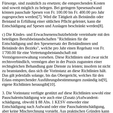
Fürsorge, sind zusätzlich zu ersetzen; die entsprechenden Kosten
sind soweit möglich zu belegen. Bei geringem Spesenaufwand
können pauschale Spesen von Fr. 100.00 bis Fr. 400.00 pro Jahr
zugesprochen werden[7]. Wird die Tätigkeit als Beiständin oder
Beistand in Erfüllung einer sittlichen Pflicht geleistet, kann die
Entschädigung auf Spesen und Auslagen beschränkt werden[8].
c) Die Kindes- und Erwachsenenschutzbehörde vereinbarte mit den
beteiligten Berufsbeistandschaften "Richtlinien für die
Entschädigung und den Spesenersatz der Beiständinnen und
Beistände des Bezirks", welche pro Jahr einen Regelsatz von Fr.
1'700.00 für eine Vertretungsbeistandschaft mit
Vermögensverwaltung vorsehen. Diese Richtlinien sind zwar nicht
rechtsverbindlich, vermögen aber in der Praxis zugunsten einer
rechtsgleichen Behandlung gute Dienste zu leisten; insofern ist nicht
zu beanstanden, dass sich die Vorinstanz an diese Richtlinien hält.
Das gilt jedenfalls solange, bis das Obergericht, welches für den
Erlass entsprechender Ausführungsbestimmungen zuständig ist[9],
eigene Richtlinien herausgibt[10].
3. Die Vorinstanz verfügte gestützt auf diese Richtlinien sowohl eine
Pauschalentschädigung wie auch eine (Zusatz-)Aufwandent­
schädigung, obwohl § 88 Abs. 1 KESV entweder eine
Entschädigung nach Aufwand oder eine Pauschalentschädigung,
aber keine Mischrechnung vorsieht. Aus praktischen Gründen kann