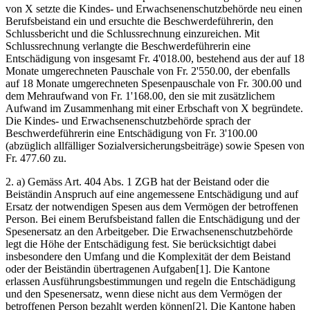
von X setzte die Kindes- und Erwachsenenschutzbehörde neu einen
Berufsbeistand ein und ersuchte die Beschwerdeführerin, den
Schlussbericht und die Schlussrechnung einzureichen. Mit
Schlussrechnung verlangte die Beschwerdeführerin eine
Entschädigung von insgesamt Fr. 4'018.00, bestehend aus der auf 18
Monate umgerechneten Pauschale von Fr. 2'550.00, der ebenfalls
auf 18 Monate umgerechneten Spesenpauschale von Fr. 300.00 und
dem Mehraufwand von Fr. 1'168.00, den sie mit zusätzlichem
Aufwand im Zusammenhang mit einer Erbschaft von X begründete.
Die Kindes- und Erwachsenenschutzbehörde sprach der
Beschwerdeführerin eine Entschädigung von Fr. 3'100.00
(abzüglich allfälliger Sozialversicherungsbeiträge) sowie Spesen von
Fr. 477.60 zu.
2. a) Gemäss Art. 404 Abs. 1 ZGB hat der Beistand oder die
Beiständin Anspruch auf eine angemessene Entschädigung und auf
Ersatz der notwendigen Spesen aus dem Vermögen der betroffenen
Person. Bei einem Berufsbeistand fallen die Entschädigung und der
Spesenersatz an den Arbeitgeber. Die Erwachsenenschutzbehörde
legt die Höhe der Entschädigung fest. Sie berücksichtigt dabei
insbesondere den Umfang und die Komplexität der dem Beistand
oder der Beiständin übertragenen Aufgaben[1]. Die Kantone
erlassen Ausführungsbestimmungen und regeln die Entschädigung
und den Spesenersatz, wenn diese nicht aus dem Vermögen der
betroffenen Person bezahlt werden können[2]. Die Kantone haben