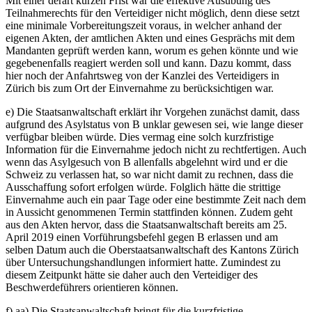
Mit einer derart kurzen Frist war die effektive Ausübung des
Teilnahmerechts für den Verteidiger nicht möglich, denn diese setzt
eine minimale Vorbereitungszeit voraus, in welcher anhand der
eigenen Akten, der amtlichen Akten und eines Gesprächs mit dem
Mandanten geprüft werden kann, worum es gehen könnte und wie
gegebenenfalls reagiert werden soll und kann. Dazu kommt, dass
hier noch der Anfahrtsweg von der Kanzlei des Verteidigers in
Zürich bis zum Ort der Einvernahme zu berücksichtigen war.
e) Die Staatsanwaltschaft erklärt ihr Vorgehen zunächst damit, dass
aufgrund des Asylstatus von B unklar gewesen sei, wie lange dieser
verfügbar bleiben würde. Dies vermag eine solch kurzfristige
Information für die Einvernahme jedoch nicht zu rechtfertigen. Auch
wenn das Asylgesuch von B allenfalls abgelehnt wird und er die
Schweiz zu verlassen hat, so war nicht damit zu rechnen, dass die
Ausschaffung sofort erfolgen würde. Folglich hätte die strittige
Einvernahme auch ein paar Tage oder eine bestimmte Zeit nach dem
in Aussicht genommenen Termin stattfinden können. Zudem geht
aus den Akten hervor, dass die Staatsanwaltschaft bereits am 25.
April 2019 einen Vorführungsbefehl gegen B erlassen und am
selben Datum auch die Oberstaatsanwaltschaft des Kantons Zürich
über Untersuchungshandlungen informiert hatte. Zumindest zu
diesem Zeitpunkt hätte sie daher auch den Verteidiger des
Beschwerdeführers orientieren können.
f) aa) Die Staatsanwaltschaft bringt für die kurzfristige