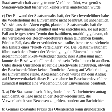
Staatsanwaltschaft zwei getrennte Verfahren führt, was gemäss
Staatsanwaltschaft bisher von keiner Partei angefochten wurde.
c) Der Einwand der Staatsanwaltschaft, der Beschwerdeführer habe
die Wiederholung der Einvernahme nicht beantragt, ist unbehelflich.
Wie sich aus den Akten ergibt, plante die Staatsanwaltschaft die
strittige Einvernahme detailliert und war entschlossen, sie auf jeden
Fall am festgesetzten Termin durchzuführen, unabhängig davon, ob
der Verteidiger des Beschwerdeführers daran teilnehmen konnte.
Für den Fall, dass dieser verhindert sein sollte, bereitete sie vielmehr
den Einsatz eines "Pikett-Verteidigers" vor. Die Staatsanwaltschaft
führte nach dem Protest der Verteidigung die Einvernahme wie
geplant mit dem Pikett-Verteidiger durch; ihrer Auffassung nach
konnte der Beschwerdeführer dadurch sein Teilnahmerecht ausüben.
Unter diesen Umständen ist auf die Beschwerde einzutreten, obwohl
der Beschwerdeführer keinen förmlichen Antrag auf Wiederholung
der Einvernahme stellte. Abgesehen davon wurde mit dem Antrag
auf Unverwertbarkeit dieser Einvernahme im Beschwerdeverfahren
zumindest implizit eine Wiederholung der Einvernahme beantragt.
3. a) Die Staatsanwaltschaft begründet ihren Nichteintretensantrag
auch damit, es liege nicht an der Beschwerdeinstanz, die
Verwertbarkeit von Beweisen zu prüfen, sondern am Sachrichter.
b) Gemäss konstanter Praxis des Obergerichts kann grundsätzlich