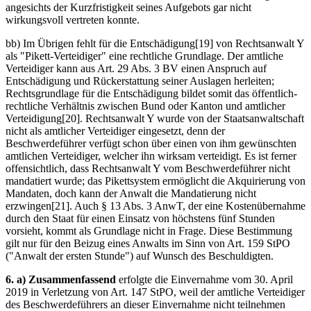
angesichts der Kurzfristigkeit seines Aufgebots gar nicht
wirkungsvoll vertreten konnte.
bb) Im Übrigen fehlt für die Entschädigung[19] von Rechtsanwalt Y
als "Pikett-Verteidiger" eine rechtliche Grundlage. Der amtliche
Verteidiger kann aus Art. 29 Abs. 3 BV einen Anspruch auf
Entschädigung und Rückerstattung seiner Auslagen herleiten;
Rechtsgrundlage für die Entschädigung bildet somit das öffentlich-
rechtliche Verhältnis zwischen Bund oder Kanton und amtlicher
Verteidigung[20]. Rechtsanwalt Y wurde von der Staatsanwaltschaft
nicht als amtlicher Verteidiger eingesetzt, denn der
Beschwerdeführer verfügt schon über einen von ihm gewünschten
amtlichen Verteidiger, welcher ihn wirksam verteidigt. Es ist ferner
offensichtlich, dass Rechtsanwalt Y vom Beschwerdeführer nicht
mandatiert wurde; das Pikettsystem ermöglicht die Akquirierung von
Mandaten, doch kann der Anwalt die Mandatierung nicht
erzwingen[21]. Auch § 13 Abs. 3 AnwT, der eine Kostenübernahme
durch den Staat für einen Einsatz von höchstens fünf Stunden
vorsieht, kommt als Grundlage nicht in Frage. Diese Bestimmung
gilt nur für den Beizug eines Anwalts im Sinn von Art. 159 StPO
("Anwalt der ersten Stunde") auf Wunsch des Beschuldigten.
6. a) Zusammenfassend
erfolgte die Einvernahme vom 30. April
2019 in Verletzung von Art. 147 StPO, weil der amtliche Verteidiger
des Beschwerdeführers an dieser Einvernahme nicht teilnehmen