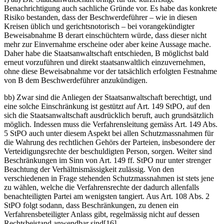
Benachrichtigung auch sachliche Gründe vor. Es habe das konkrete
Risiko bestanden, dass der Beschwerdeführer – wie in diesen
Kreisen üblich und gerichtsnotorisch – bei vorangekündigter
Beweisabnahme B derart einschüchtern würde, dass dieser nicht
mehr zur Einvernahme erscheine oder aber keine Aussage mache.
Daher habe die Staatsanwaltschaft entschieden, B möglichst bald
erneut vorzuführen und direkt staatsanwaltlich einzuvernehmen,
ohne diese Beweisabnahme vor der tatsächlich erfolgten Festnahme
von B dem Beschwerdeführer anzukündigen.
bb) Zwar sind die Anliegen der Staatsanwaltschaft berechtigt, und
eine solche Einschränkung ist gestützt auf Art. 149 StPO, auf den
sich die Staatsanwaltschaft ausdrücklich beruft, auch grundsätzlich
möglich. Indessen muss die Verfahrensleitung gemäss Art. 149 Abs.
5 StPO auch unter diesem Aspekt bei allen Schutzmassnahmen für
die Wahrung des rechtlichen Gehörs der Parteien, insbesondere der
Verteidigungsrechte der beschuldigten Person, sorgen. Weiter sind
Beschränkungen im Sinn von Art. 149 ff. StPO nur unter strenger
Beachtung der Verhältnismässigkeit zulässig. Von den
verschiedenen in Frage stehenden Schutzmassnahmen ist stets jene
zu wählen, welche die Verfahrensrechte der dadurch allenfalls
benachteiligten Partei am wenigsten tangiert. Aus Art. 108 Abs. 2
StPO folgt sodann, dass Beschränkungen, zu denen ein
Verfahrensbeteiligter Anlass gibt, regelmässig nicht auf dessen
Rechtsbeistand anwendbar sind[16].