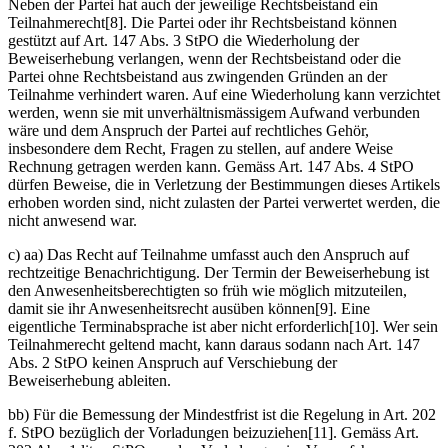
Neben der Partei hat auch der jeweilige Rechtsbeistand ein
Teilnahmerecht[8]. Die Partei oder ihr Rechtsbeistand können
gestützt auf Art. 147 Abs. 3 StPO die Wiederholung der
Beweiserhebung verlangen, wenn der Rechtsbeistand oder die
Partei ohne Rechtsbeistand aus zwingenden Gründen an der
Teilnahme verhindert waren. Auf eine Wiederholung kann verzichtet
werden, wenn sie mit unverhältnismässigem Aufwand verbunden
wäre und dem Anspruch der Partei auf rechtliches Gehör,
insbesondere dem Recht, Fragen zu stellen, auf andere Weise
Rechnung getragen werden kann. Gemäss Art. 147 Abs. 4 StPO
dürfen Beweise, die in Verletzung der Bestimmungen dieses Artikels
erhoben worden sind, nicht zulasten der Partei verwertet werden, die
nicht anwesend war.
c) aa) Das Recht auf Teilnahme umfasst auch den Anspruch auf
rechtzeitige Benachrichtigung. Der Termin der Beweiserhebung ist
den Anwesenheitsberechtigten so früh wie möglich mitzuteilen,
damit sie ihr Anwesenheitsrecht ausüben können[9]. Eine
eigentliche Terminabsprache ist aber nicht erforderlich[10]. Wer sein
Teilnahmerecht geltend macht, kann daraus sodann nach Art. 147
Abs. 2 StPO keinen Anspruch auf Verschiebung der
Beweiserhebung ableiten.
bb) Für die Bemessung der Mindestfrist ist die Regelung in Art. 202
f. StPO bezüglich der Vorladungen beizuziehen[11]. Gemäss Art.