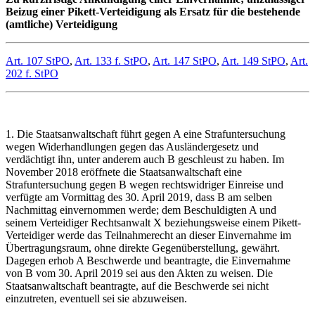
Beizug einer Pikett-Verteidigung als Ersatz für die bestehende
(amtliche) Verteidigung
Art. 107 StPO
,
Art. 133 f. StPO
,
Art. 147 StPO
,
Art. 149 StPO
,
Art.
202 f. StPO
1. Die Staatsanwaltschaft führt gegen A eine Strafuntersuchung
wegen Widerhandlungen gegen das Ausländergesetz und
verdächtigt ihn, unter anderem auch B geschleust zu haben. Im
November 2018 eröffnete die Staatsanwaltschaft eine
Strafuntersuchung gegen B wegen rechtswidriger Einreise und
verfügte am Vormittag des 30. April 2019, dass B am selben
Nachmittag einvernommen werde; dem Beschuldigten A und
seinem Verteidiger Rechtsanwalt X beziehungsweise einem Pikett-
Verteidiger werde das Teilnahmerecht an dieser Einvernahme im
Übertragungsraum, ohne direkte Gegenüberstellung, gewährt.
Dagegen erhob A Beschwerde und beantragte, die Einvernahme
von B vom 30. April 2019 sei aus den Akten zu weisen. Die
Staatsanwaltschaft beantragte, auf die Beschwerde sei nicht
einzutreten, eventuell sei sie abzuweisen.