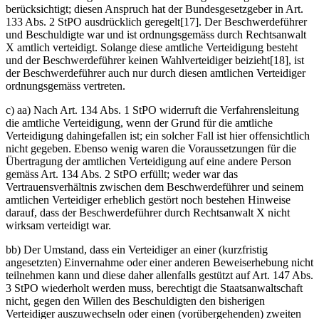
berücksichtigt; diesen Anspruch hat der Bundesgesetzgeber in Art.
133 Abs. 2 StPO ausdrücklich geregelt[17]. Der Beschwerdeführer
und Beschuldigte war und ist ordnungsgemäss durch Rechtsanwalt
X amtlich verteidigt. Solange diese amtliche Verteidigung besteht
und der Beschwerdeführer keinen Wahlverteidiger beizieht[18], ist
der Beschwerdeführer auch nur durch diesen amtlichen Verteidiger
ordnungsgemäss vertreten.
c) aa) Nach Art. 134 Abs. 1 StPO widerruft die Verfahrensleitung
die amtliche Verteidigung, wenn der Grund für die amtliche
Verteidigung dahingefallen ist; ein solcher Fall ist hier offensichtlich
nicht gegeben. Ebenso wenig waren die Voraussetzungen für die
Übertragung der amtlichen Verteidigung auf eine andere Person
gemäss Art. 134 Abs. 2 StPO erfüllt; weder war das
Vertrauensverhältnis zwischen dem Beschwerdeführer und seinem
amtlichen Verteidiger erheblich gestört noch bestehen Hinweise
darauf, dass der Beschwerdeführer durch Rechtsanwalt X nicht
wirksam verteidigt war.
bb) Der Umstand, dass ein Verteidiger an einer (kurzfristig
angesetzten) Einvernahme oder einer anderen Beweiserhebung nicht
teilnehmen kann und diese daher allenfalls gestützt auf Art. 147 Abs.
3 StPO wiederholt werden muss, berechtigt die Staatsanwaltschaft
nicht, gegen den Willen des Beschuldigten den bisherigen
Verteidiger auszuwechseln oder einen (vorübergehenden) zweiten