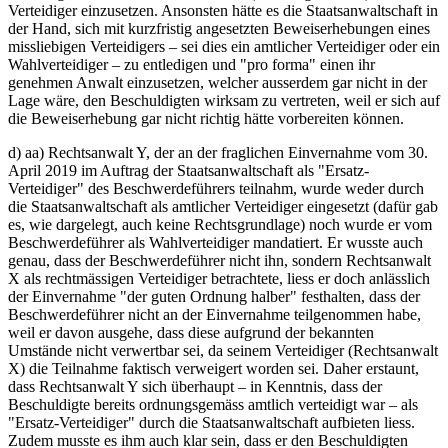
Verteidiger einzusetzen. Ansonsten hätte es die Staatsanwaltschaft in
der Hand, sich mit kurzfristig angesetzten Beweiserhebungen eines
missliebigen Verteidigers – sei dies ein amtlicher Verteidiger oder ein
Wahlverteidiger – zu entledigen und "pro forma" einen ihr
genehmen Anwalt einzusetzen, welcher ausserdem gar nicht in der
Lage wäre, den Beschuldigten wirksam zu vertreten, weil er sich auf
die Beweiserhebung gar nicht richtig hätte vorbereiten können.
d) aa) Rechtsanwalt Y, der an der fraglichen Einvernahme vom 30.
April 2019 im Auftrag der Staatsanwaltschaft als "Ersatz-
Verteidiger" des Beschwerdeführers teilnahm, wurde weder durch
die Staatsanwaltschaft als amtlicher Verteidiger eingesetzt (dafür gab
es, wie dargelegt, auch keine Rechtsgrundlage) noch wurde er vom
Beschwerdeführer als Wahlverteidiger mandatiert. Er wusste auch
genau, dass der Beschwerdeführer nicht ihn, sondern Rechtsanwalt
X als rechtmässigen Verteidiger betrachtete, liess er doch anlässlich
der Einvernahme "der guten Ordnung halber" festhalten, dass der
Beschwerdeführer nicht an der Einvernahme teilgenommen habe,
weil er davon ausgehe, dass diese aufgrund der bekannten
Umstände nicht verwertbar sei, da seinem Verteidiger (Rechtsanwalt
X) die Teilnahme faktisch verweigert worden sei. Daher erstaunt,
dass Rechtsanwalt Y sich überhaupt – in Kenntnis, dass der
Beschuldigte bereits ordnungsgemäss amtlich verteidigt war – als
"Ersatz-Verteidiger" durch die Staatsanwaltschaft aufbieten liess.
Zudem musste es ihm auch klar sein, dass er den Beschuldigten