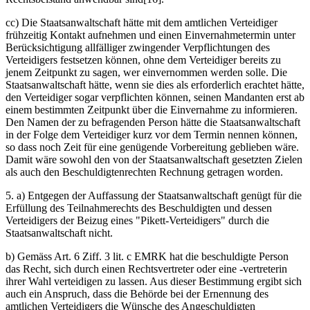
cc) Die Staatsanwaltschaft hätte mit dem amtlichen Verteidiger
frühzeitig Kontakt aufnehmen und einen Einvernahmetermin unter
Berücksichtigung allfälliger zwingender Verpflichtungen des
Verteidigers festsetzen können, ohne dem Verteidiger bereits zu
jenem Zeitpunkt zu sagen, wer einvernommen werden solle. Die
Staatsanwaltschaft hätte, wenn sie dies als erforderlich erachtet hätte,
den Verteidiger sogar verpflichten können, seinen Mandanten erst ab
einem bestimmten Zeitpunkt über die Einvernahme zu informieren.
Den Namen der zu befragenden Person hätte die Staatsanwaltschaft
in der Folge dem Verteidiger kurz vor dem Termin nennen können,
so dass noch Zeit für eine genügende Vorbereitung geblieben wäre.
Damit wäre sowohl den von der Staatsanwaltschaft gesetzten Zielen
als auch den Beschuldigtenrechten Rechnung getragen worden.
5. a) Entgegen der Auffassung der Staatsanwaltschaft genügt für die
Erfüllung des Teilnahmerechts des Beschuldigten und dessen
Verteidigers der Beizug eines "Pikett-Verteidigers" durch die
Staatsanwaltschaft nicht.
b) Gemäss Art. 6 Ziff. 3 lit. c EMRK hat die beschuldigte Person
das Recht, sich durch einen Rechtsvertreter oder eine -ver­treterin
ihrer Wahl verteidigen zu lassen. Aus dieser Bestimmung ergibt sich
auch ein Anspruch, dass die Behörde bei der Ernennung des
amtlichen Verteidigers die Wünsche des Angeschuldigten