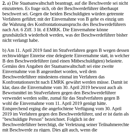
2.
a) Die Staatsanwaltschaft beantragt, auf die Beschwerde sei nicht
einzutreten. Es frage sich, ob der Beschwerdeführer überhaupt
beschwert sei. Gegen die beiden Beschuldigten würden getrennte
Verfahren geführt; mit der Einvernahme von B gehe es einzig um
die Wahrung des Konfrontationsanspruchs des Beschwerdeführers
nach Art. 6 Ziff. 3 lit. d EMRK. Die Einvernahme könne
grundsätzlich wiederholt werden, was der Beschwerdeführer bisher
nicht verlangt habe.
b) Am 11. April 2019 fand im Strafverfahren gegen B wegen dessen
rechtswidriger Einreise eine delegierte Einvernahme statt, in welcher
B den Beschwerdeführer (und einen Mitbeschuldigten) belastete.
Gemäss den Angaben der Staatsanwaltschaft sei eine zweite
Einvernahme von B angeordnet worden, weil dem
Beschwerdeführer mindestens einmal im Verfahren das
Konfrontationsrecht nach EMRK gewährt werden müsse. Damit ist
klar, dass die Einvernahme vom 30. April 2019 bewusst auch als
Beweismittel im Strafverfahren gegen den Beschwerdeführer
verwendet werden sollte, zumal für das Strafverfahren gegen B
wohl die Einvernahme vom 11. April 2019 genügt hätte.
Entsprechend erging die angefochtene Verfügung vom 30. April
2019 im Verfahren gegen den Beschwerdeführer, und er ist darin als
"beschuldigte Person" bezeichnet. Folglich ist der
Beschwerdeführer berechtigt, die Verletzung seiner Teilnahmerechte
mit Beschwerde zu rügen. Dies gilt auch, wenn die