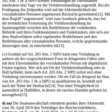
202 Abs. 1 lit. a StPO werden Vorladungen im Vorverfahren
mindestens drei Tage vor der Verfahrenshandlung zugestellt. Bei der
Festlegung des Zeitpunkts wird auf die Abkömmlichkeit der
vorzuladenden Personen angemessen Rücksicht genommen[12]. Mit
dem Begriff "angemessen" wird zum Ausdruck gebracht, dass bei
der terminlichen Festsetzung der Verfahrenshandlung im
Spannungsfeld zwischen den Bedürfnissen der vorladenden
Behörde und ihren Funktionärinnen und Funktionären, den sich aus
dem Strafverfahren selbst ergebenden Bedürfnissen und den
Bedürfnissen aller vorzuladenden Personen, welche gegeneinander
abzuwägen sind, zu entscheiden ist[13].
cc) Gestützt auf Art. 203 Abs. 1 StPO kann eine Vorladung in
anderer als der vorgeschriebenen Form in dringenden Fällen oder
mit dem Einverständnis der vorzuladenden Person mit abgekürzten
Fristen ergehen. Wer sich am Ort der Verfahrenshandlung oder in
Haft befindet, kann nach Art. 203 Abs. 2 StPO sofort und ohne
Vorladung einvernommen werden. Ob ein Fall als dringend im Sinn
von Art. 203 Abs. 1 lit. a StPO zu qualifizieren ist, beurteilt sich
nach der Natur der Strafsache[14]. Von einer Dringlichkeit ist
namentlich in Haftfällen, in denen ein rasches Handeln geboten ist,
auszugehen[15].
d) aa)
Die Staatsanwaltschaft orientierte gemäss ihrer Aktennotiz
vom 30. April 2019 den Verteidiger des Beschwerdeführers,