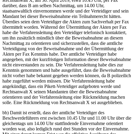
Rechtsanwalt X, am 30. April 2019, etwa 10.45 Uhr, per Fax
darüber, dass B am selben Nachmittag, um 14.00 Uhr,
staatsanwaltlich einvernommen werde und der Verteidiger und sein
Mandant bei dieser Beweisabnahme ein Teilnahmerecht hätten.
Überdies seien dem Verteidiger die Akten zum Sachverhalt per Fax
übermittelt worden. Während der Übermittlung der Akten per Fax
habe die Verfahrensleitung den Verteidiger telefonisch kontaktiert,
um ihn zusätzlich mündlich über die Beweisabnahme an diesem
Nachmittag zu orientieren und sicherzustellen, dass die amtliche
Verteidigung von der Beweisabnahme und der Übermittlung der
Akten per Fax Kenntnis habe. Der amtliche Verteidiger habe
angegeben, mit der kurzfristigen Information dieser Beweisabnahme
nicht einverstanden zu sein. Die Verfahrensleitung habe dies zur
Kenntnis genommen und habe ausgeführt, dass die Beweisabnahme
nicht vorher habe bekannt gegeben werden können, da B polizeilich
habe zugeführt werden müssen. Die Verfahrensleitung habe
angekündigt, dass ein Pikett-Verteidiger aufgeboten werde und
Rechtsanwalt X seinen Mandanten über die Beweisabnahme
orientieren und der Verfahrensleitung eine Rückmeldung machen
solle. Eine Rückmeldung von Rechtsanwalt X sei ausgeblieben.
bb) Damit ist erstellt, dass der amtliche Verteidiger des
Beschwerdeführers erst zwischen 10.45 Uhr und 11.00 Uhr über die
gleichentags um 14.00 Uhr stattfindende Einvernahme orientiert
worden war, also lediglich rund drei Stunden vor der Einvernahme.