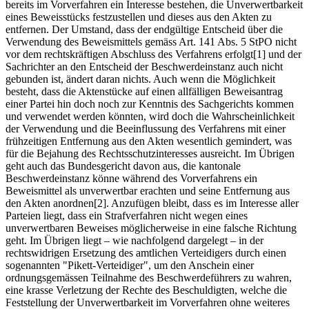
bereits im Vorverfahren ein Interesse bestehen, die Unverwertbarkeit
eines Beweisstücks festzustellen und dieses aus den Akten zu
entfernen. Der Umstand, dass der endgültige Entscheid über die
Verwendung des Beweismittels gemäss Art. 141 Abs. 5 StPO nicht
vor dem rechtskräftigen Abschluss des Verfahrens erfolgt[1] und der
Sachrichter an den Entscheid der Beschwerdeinstanz auch nicht
gebunden ist, ändert daran nichts. Auch wenn die Möglichkeit
besteht, dass die Aktenstücke auf einen allfälligen Beweisantrag
einer Partei hin doch noch zur Kenntnis des Sachgerichts kommen
und verwendet werden könnten, wird doch die Wahrscheinlichkeit
der Verwendung und die Beeinflussung des Verfahrens mit einer
frühzeitigen Entfernung aus den Akten wesentlich gemindert, was
für die Bejahung des Rechtsschutzinteresses ausreicht. Im Übrigen
geht auch das Bundesgericht davon aus, die kantonale
Beschwerdeinstanz könne während des Vorverfahrens ein
Beweismittel als unverwertbar erachten und seine Entfernung aus
den Akten anordnen[2]. Anzufügen bleibt, dass es im Interesse aller
Parteien liegt, dass ein Strafverfahren nicht wegen eines
unverwertbaren Beweises möglicherweise in eine falsche Richtung
geht. Im Übrigen liegt – wie nachfolgend dargelegt – in der
rechtswidrigen Ersetzung des amtlichen Verteidigers durch einen
sogenannten "Pikett-Verteidiger", um den Anschein einer
ordnungsgemässen Teilnahme des Beschwerdeführers zu wahren,
eine krasse Verletzung der Rechte des Beschuldigten, welche die
Feststellung der Unverwertbarkeit im Vorverfahren ohne weiteres