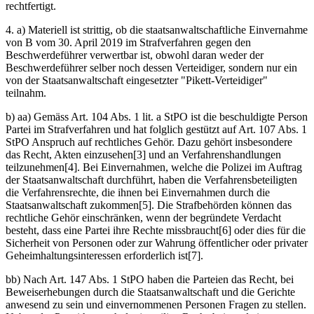
rechtfertigt.
4. a) Materiell ist strittig, ob die staatsanwaltschaftliche Einvernahme
von B vom 30. April 2019 im Strafverfahren gegen den
Beschwerdeführer verwertbar ist, obwohl daran weder der
Beschwerdeführer selber noch dessen Verteidiger, sondern nur ein
von der Staatsanwaltschaft eingesetzter "Pikett-Verteidiger"
teilnahm.
b) aa) Gemäss Art. 104 Abs. 1 lit. a StPO ist die beschuldigte Person
Partei im Strafverfahren und hat folglich gestützt auf Art. 107 Abs. 1
StPO Anspruch auf rechtliches Gehör. Dazu gehört insbesondere
das Recht, Akten einzusehen[3] und an Verfahrenshandlungen
teilzunehmen[4]. Bei Einvernahmen, welche die Polizei im Auftrag
der Staatsanwaltschaft durchführt, haben die Verfahrensbeteiligten
die Verfahrensrechte, die ihnen bei Einvernahmen durch die
Staatsanwaltschaft zukommen[5]. Die Strafbehörden können das
rechtliche Gehör einschränken, wenn der begründete Verdacht
besteht, dass eine Partei ihre Rechte missbraucht[6] oder dies für die
Sicherheit von Personen oder zur Wahrung öffentlicher oder privater
Geheimhaltungsinteressen erforderlich ist[7].
bb) Nach Art. 147 Abs. 1 StPO haben die Parteien das Recht, bei
Beweiserhebungen durch die Staatsanwaltschaft und die Gerichte
anwesend zu sein und einvernommenen Personen Fragen zu stellen.