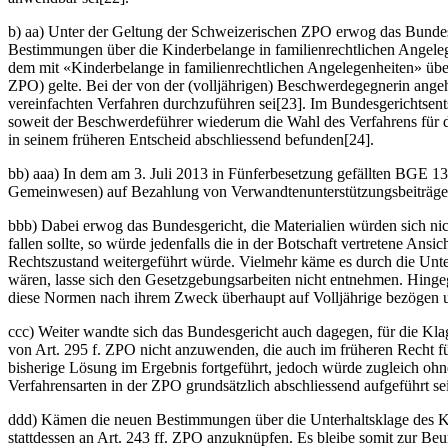
b) aa) Unter der Geltung der Schweizerischen ZPO erwog das Bundesge
Bestimmungen über die Kinderbelange in familienrechtlichen Angele
dem mit «Kinderbelange in familienrechtlichen Angelegenheiten» übers
ZPO) gelte. Bei der von der (volljährigen) Beschwerdegegnerin ange
vereinfachten Verfahren durchzuführen sei[23]. Im Bundesgerichtsent
soweit der Beschwerdeführer wiederum die Wahl des Verfahrens für di
in seinem früheren Entscheid abschliessend befunden[24].
bb) aaa) In dem am 3. Juli 2013 in Fünferbesetzung gefällten BGE 139 
Gemeinwesen) auf Bezahlung von Verwandtenunterstützungsbeiträgen k
bbb) Dabei erwog das Bundesgericht, die Materialien würden sich nicht
fallen sollte, so würde jedenfalls die in der Botschaft vertretene An
Rechtszustand weitergeführt würde. Vielmehr käme es durch die Unte
wären, lasse sich den Gesetzgebungsarbeiten nicht entnehmen. Hingege
diese Normen nach ihrem Zweck überhaupt auf Volljährige bezögen un
ccc) Weiter wandte sich das Bundesgericht auch dagegen, für die Klag
von Art. 295 f. ZPO nicht anzuwenden, die auch im früheren Recht f
bisherige Lösung im Ergebnis fortgeführt, jedoch würde zugleich ohn
Verfahrensarten in der ZPO grundsätzlich abschliessend aufgeführt sei
ddd) Kämen die neuen Bestimmungen über die Unterhaltsklage des Kin
stattdessen an Art. 243 ff. ZPO anzuknüpfen. Es bleibe somit zur Be