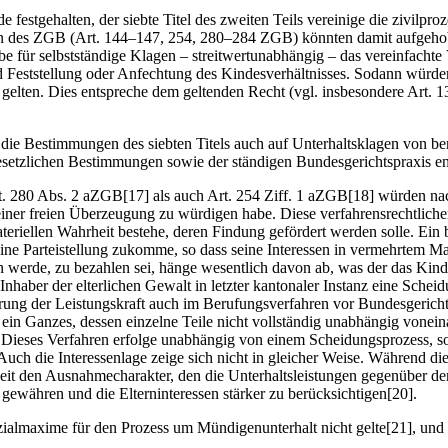
e festgehalten, der siebte Titel des zweiten Teils vereinige die zivilp
ten des ZGB (Art. 144–147, 254, 280–284 ZGB) könnten damit aufgeho
 für selbstständige Klagen – streitwertunabhängig – das vereinfachte 
d Feststellung oder Anfechtung des Kindesverhältnisses. Sodann würden
elten. Dies entspreche dem geltenden Recht (vgl. insbesondere Art.
b die Bestimmungen des siebten Titels auch auf Unterhaltsklagen von ber
etzlichen Bestimmungen sowie der ständigen Bundesgerichtspraxis ent
Art. 280 Abs. 2 aZGB[17] als auch Art. 254 Ziff. 1 aZGB[18] würden nac
er freien Überzeugung zu würdigen habe. Diese verfahrensrechtlichen 
eriellen Wahrheit bestehe, deren Findung gefördert werden solle. Ein 
eine Parteistellung zukomme, so dass seine Interessen in vermehrtem 
n werde, zu bezahlen sei, hänge wesentlich davon ab, was der das Kind 
haber der elterlichen Gewalt in letzter kantonaler Instanz eine Schei
derung der Leistungskraft auch im Berufungsverfahren vor Bundesgerich
 ein Ganzes, dessen einzelne Teile nicht vollständig unabhängig vone
se. Dieses Verfahren erfolge unabhängig von einem Scheidungsprozess,
Auch die Interessenlage zeige sich nicht in gleicher Weise. Während d
keit den Ausnahmecharakter, den die Unterhaltsleistungen gegenüber de
gewähren und die Elterninteressen stärker zu berücksichtigen[20].
fizialmaxime für den Prozess um Mündigenunterhalt nicht gelte[21], un