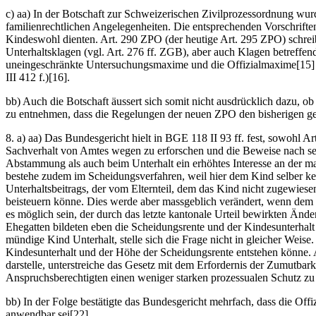
c) aa) In der Botschaft zur Schweizerischen Zivilprozessordnung wurd
familienrechtlichen Angelegenheiten. Die entsprechenden Vorschrif
Kindeswohl dienten. Art. 290 ZPO (der heutige Art. 295 ZPO) schreibe
Unterhaltsklagen (vgl. Art. 276 ff. ZGB), aber auch Klagen betreffen
uneingeschränkte Untersuchungsmaxime und die Offizialmaxime[15] g
III 412 f.)[16].
bb) Auch die Botschaft äussert sich somit nicht ausdrücklich dazu, o
zu entnehmen, dass die Regelungen der neuen ZPO den bisherigen ges
8. a) aa) Das Bundesgericht hielt in BGE 118 II 93 ff. fest, sowohl 
Sachverhalt von Amtes wegen zu erforschen und die Beweise nach sein
Abstammung als auch beim Unterhalt ein erhöhtes Interesse an der mat
bestehe zudem im Scheidungsverfahren, weil hier dem Kind selber k
Unterhaltsbeitrags, der vom Elternteil, dem das Kind nicht zugewiese
beisteuern könne. Dies werde aber massgeblich verändert, wenn dem In
es möglich sein, der durch das letzte kantonale Urteil bewirkten Än
Ehegatten bildeten eben die Scheidungsrente und der Kindesunterhalt
mündige Kind Unterhalt, stelle sich die Frage nicht in gleicher Wei
Kindesunterhalt und der Höhe der Scheidungsrente entstehen könne. 
darstelle, unterstreiche das Gesetz mit dem Erfordernis der Zumutbar
Anspruchsberechtigten einen weniger starken prozessualen Schutz zu 
bb) In der Folge bestätigte das Bundesgericht mehrfach, dass die Of
anwendbar sei[22].