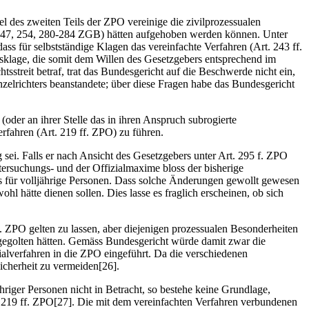
 des zweiten Teils der ZPO vereinige die zivilprozessualen
-147, 254, 280-284 ZGB) hätten aufgehoben werden können. Unter
ss für selbstständige Klagen das vereinfachte Verfahren (Art. 243 ff.
sklage, die somit dem Willen des Gesetzgebers entsprechend im
treit betraf, trat das Bundesgericht auf die Beschwerde nicht ein,
zelrichters beanstandete; über diese Fragen habe das Bundesgericht
(oder an ihrer Stelle das in ihren Anspruch subrogierte
rfahren (Art. 219 ff. ZPO) zu führen.
 sei. Falls er nach Ansicht des Gesetzgebers unter Art. 295 f. ZPO
ntersuchungs- und der Offizialmaxime bloss der bisherige
s für volljährige Personen. Dass solche Änderungen gewollt gewesen
 hätte dienen sollen. Dies lasse es fraglich erscheinen, ob sich
. ZPO gelten zu lassen, aber diejenigen prozessualen Besonderheiten
 gegolten hätten. Gemäss Bundesgericht würde damit zwar die
alverfahren in die ZPO eingeführt. Da die verschiedenen
sicherheit zu vermeiden[26].
iger Personen nicht in Betracht, so bestehe keine Grundlage,
t. 219 ff. ZPO[27]. Die mit dem vereinfachten Verfahren verbundenen