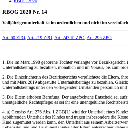
RBOG 2020
RBOG 2020 Nr. 14
Volljährigenunterhalt ist im ordentlichen und nicht im vereinfa
Art. 60 ZPO
,
Art. 219 ZPO
,
Art. 243 ff. ZPO
,
Art. 295 ZPO
1. Die im März 1998 geborene Tochter verlangte vor Bezirksgericht, 
Unterhaltsbeitrag zu bezahlen, monatlich und im Voraus, bis zum ord
2. Die Einzelrichterin des Bezirksgerichts verpflichtete die Eltern
und mit März 2019 abgestufte Unterhaltsbeiträge zu bezahlen. Gleichze
Unterhaltsbeitrags unter den vorliegenden Umständen persönlich und fi
3. Die Eltern erhoben Berufung. Der angefochtene Entscheid sei aufz
unentgeltliche Rechtspflege; es sei ihr eine unentgeltliche Rechtsbeis
4. a) Gemäss Art. 276 Abs. 1 ZGB[1] wird der Unterhalt eines Kindes 
gebührenden Unterhalt des Kindes und tragen insbesondere die Koste
Kind zugemutet werden kann, den Unterhalt aus seinem Arbeitserwerb 
Lebensstellung und Leistungsfähigkeit der Eltern entsprechen; dabei