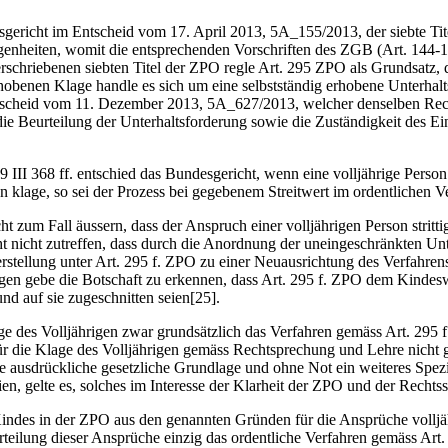
richt im Entscheid vom 17. April 2013, 5A_155/2013, der siebte Titel
genheiten, womit die entsprechenden Vorschriften des ZGB (Art. 144
chriebenen siebten Titel der ZPO regle Art. 295 ZPO als Grundsatz, da
hobenen Klage handle es sich um eine selbstständig erhobene Unterhalt
scheid vom 11. Dezember 2013, 5A_627/2013, welcher denselben Rechtss
e Beurteilung der Unterhaltsforderung sowie die Zuständigkeit des Ein
III 368 ff. entschied das Bundesgericht, wenn eine volljährige Person 
lage, so sei der Prozess bei gegebenem Streitwert im ordentlichen Ve
 zum Fall äussern, dass der Anspruch einer volljährigen Person strittig
sicht nicht zutreffen, dass durch die Anordnung der uneingeschränkten U
rstellung unter Art. 295 f. ZPO zu einer Neuausrichtung des Verfahren
n gebe die Botschaft zu erkennen, dass Art. 295 f. ZPO dem Kindeswohl
d auf sie zugeschnitten seien[25].
e des Volljährigen zwar grundsätzlich das Verfahren gemäss Art. 295 f
ür die Klage des Volljährigen gemäss Rechtsprechung und Lehre nicht
e ausdrückliche gesetzliche Grundlage und ohne Not ein weiteres Spezi
en, gelte es, solches im Interesse der Klarheit der ZPO und der Rechts
des in der ZPO aus den genannten Gründen für die Ansprüche volljähr
urteilung dieser Ansprüche einzig das ordentliche Verfahren gemäss Ar