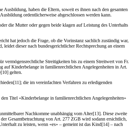
ne Ausbildung, haben die Eltern, soweit es ihnen nach den gesamten
e Ausbildung ordentlicherweise abgeschlossen werden kann.
der die Mutter oder gegen beide klagen auf Leistung des Unterhalts
icht hat jedoch die Frage, ob die Vorinstanz sachlich zuständig war,
d, leidet dieser nach bundesgerichtlicher Rechtsprechung an einem
r vermögensrechtliche Streitigkeiten bis zu einem Streitwert von Fr.
ug auf Kinderbelange in familienrechtlichen Angelegenheiten in Art.
[10] gelten.
chieden[11]; die im vereinfachten Verfahren zu erledigenden
ter den Titel «Kinderbelange in familienrechtlichen Angelegenheiten»
ein unmittelbarer Nachkomme unabhängig vom Alter[13]. Diese zweite
n der Gesamtbetrachtung von Art. 277 ZGB wird sodann ersichtlich,
nterhalt zu leisten, wenn «es» – gemeint ist das Kind[14] – nach