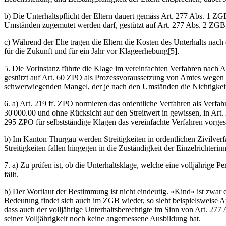
b) Die Unterhaltspflicht der Eltern dauert gemäss Art. 277 Abs. 1 Z
Umständen zugemutet werden darf, gestützt auf Art. 277 Abs. 2 ZGB 
c) Während der Ehe tragen die Eltern die Kosten des Unterhalts nac
für die Zukunft und für ein Jahr vor Klageerhebung[5].
5. Die Vorinstanz führte die Klage im vereinfachten Verfahren nach A
gestützt auf Art. 60 ZPO als Prozessvoraussetzung von Amtes wegen zu
schwerwiegenden Mangel, der je nach den Umständen die Nichtigkeits
6. a) Art. 219 ff. ZPO normieren das ordentliche Verfahren als Verfah
30'000.00 und ohne Rücksicht auf den Streitwert in gewissen, in Art.
295 ZPO für selbstständige Klagen das vereinfachte Verfahren vorge
b) Im Kanton Thurgau werden Streitigkeiten in ordentlichen Zivilverf
Streitigkeiten fallen hingegen in die Zuständigkeit der Einzelrichterin
7. a) Zu prüfen ist, ob die Unterhaltsklage, welche eine volljährige 
fällt.
b) Der Wortlaut der Bestimmung ist nicht eindeutig. «Kind» ist zwar
Bedeutung findet sich auch im ZGB wieder, so sieht beispielsweise A
dass auch der volljährige Unterhaltsberechtigte im Sinn von Art. 277
seiner Volljährigkeit noch keine angemessene Ausbildung hat.