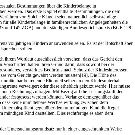
rozessualen Bestimmungen über die Kinderbelange in
ben werden. Das erste Kapitel enthalte Bestimmungen, die dem
Verfahren vor. Solche Klagen seien namentlich selbstständige
 für alle Kinderbelange in familienrechtlichen Angelegenheiten die
 133 und 145 ZGB) und der ständigen Bundesgerichtspraxis (BGE 128
eits volljährigen Kindern anzuwenden seien. Es ist der Botschaft aber
sprechen sollten.
h ihrem Wortlaut ausschliesslich vorsehen, dass das Gericht den
Vorschriften hätten ihren Grund darin, dass sowohl bei der
besonderes, verstärktes Bedürfnis nach Schutz der Kindesinteressen
Masse vom Gericht gewahrt werden müssten[19]. Die Höhe des
unmittelbar betreuende Elternteil selber an den Kindesunterhalt
dungsrente verweigert oder diese erheblich gekürzt werde. Hier müsse
t noch Rechnung zu tragen. Mit Bezug auf die Leistungskraft der
inander festgesetzt werden könnten. Verlange demgegenüber das
 so dass keine unmittelbare Wechselwirkung zwischen dem
ie Unterhaltspflicht gegenüber dem unmündigen Kind die Regel
m mündigen Kind darstellten. Dies rechtfertige es aber, dem
d der Untersuchungsgrundsatz nur in einer eingeschränkten Weise