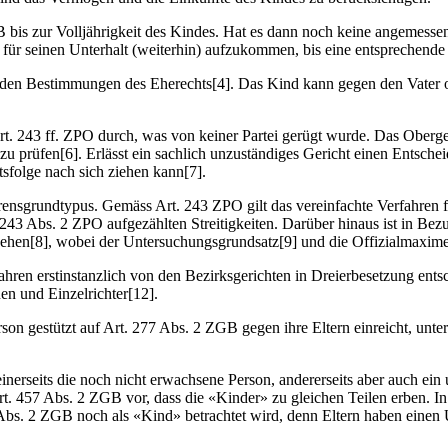
GB bis zur Volljährigkeit des Kindes. Hat es dann noch keine angemesse
für seinen Unterhalt (weiterhin) aufzukommen, bis eine entsprechend
h den Bestimmungen des Eherechts[4]. Das Kind kann gegen den Vater o
rt. 243 ff. ZPO durch, was von keiner Partei gerügt wurde. Das Oberger
 prüfen[6]. Erlässt ein sachlich unzuständiges Gericht einen Entschei
folge nach sich ziehen kann[7].
rensgrundtypus. Gemäss Art. 243 ZPO gilt das vereinfachte Verfahren fü
 243 Abs. 2 ZPO aufgezählten Streitigkeiten. Darüber hinaus ist in Bez
sehen[8], wobei der Untersuchungsgrundsatz[9] und die Offizialmaxime
ahren erstinstanzlich von den Bezirksgerichten in Dreierbesetzung ents
nen und Einzelrichter[12].
Person gestützt auf Art. 277 Abs. 2 ZGB gegen ihre Eltern einreicht, un
 einerseits die noch nicht erwachsene Person, andererseits aber auch 
rt. 457 Abs. 2 ZGB vor, dass die «Kinder» zu gleichen Teilen erben. I
 Abs. 2 ZGB noch als «Kind» betrachtet wird, denn Eltern haben einen U