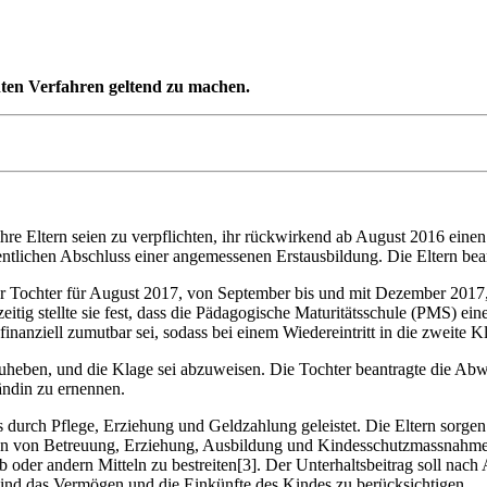
chten Verfahren geltend zu machen.
ihre Eltern seien zu verpflichten, ihr rückwirkend ab August 2016 ein
entlichen Abschluss einer angemessenen Erstausbildung. Die Eltern bea
, ihrer Tochter für August 2017, von September bis und mit Dezember 20
itig stellte sie fest, dass die Pädagogische Maturitätsschule (PMS) ei
nanziell zumutbar sei, sodass bei einem Wiedereintritt in die zweite Kl
uheben, und die Klage sei abzuweisen. Die Tochter beantragte die Abw
tändin zu ernennen.
durch Pflege, Erziehung und Geldzahlung geleistet. Die Eltern sorgen 
n von Betreuung, Erziehung, Ausbildung und Kindesschutzmassnahmen[2
oder andern Mitteln zu bestreiten[3]. Der Unterhaltsbeitrag soll nac
 sind das Vermögen und die Einkünfte des Kindes zu berücksichtigen.