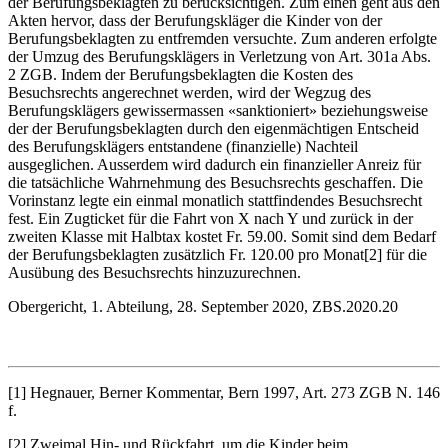
der Berufungsbeklagten zu berücksichtigen. Zum einen geht aus den
Akten hervor, dass der Berufungskläger die Kinder von der
Berufungsbeklagten zu entfremden versuchte. Zum anderen erfolgte
der Umzug des Berufungsklägers in Verletzung von Art. 301a Abs.
2 ZGB. Indem der Berufungsbeklagten die Kosten des
Besuchsrechts angerechnet werden, wird der Wegzug des
Berufungsklägers gewissermassen «sanktioniert» beziehungsweise
der der Berufungsbeklagten durch den eigenmächtigen Entscheid
des Berufungsklägers entstandene (finanzielle) Nachteil
ausgeglichen. Ausserdem wird dadurch ein finanzieller Anreiz für
die tatsächliche Wahrnehmung des Besuchsrechts geschaffen. Die
Vorinstanz legte ein einmal monatlich stattfindendes Besuchsrecht
fest. Ein Zugticket für die Fahrt von X nach Y und zurück in der
zweiten Klasse mit Halbtax kostet Fr. 59.00. Somit sind dem Bedarf
der Berufungsbeklagten zusätzlich Fr. 120.00 pro Monat[2] für die
Ausübung des Besuchsrechts hinzuzurechnen.
Obergericht, 1. Abteilung, 28. September 2020, ZBS.2020.20
[1] Hegnauer, Berner Kommentar, Bern 1997, Art. 273 ZGB N. 146
f.
[2] Zweimal Hin- und Rückfahrt, um die Kinder beim