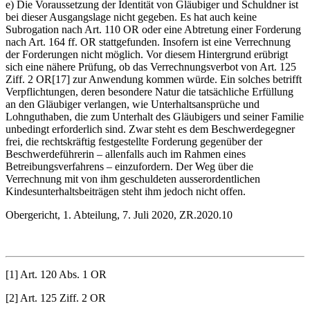
e) Die Voraussetzung der Identität von Gläubiger und Schuldner ist
bei dieser Ausgangslage nicht gegeben. Es hat auch keine
Subrogation nach Art. 110 OR oder eine Abtretung einer Forderung
nach Art. 164 ff. OR stattgefunden. Insofern ist eine Verrechnung
der Forderungen nicht möglich. Vor diesem Hintergrund erübrigt
sich eine nähere Prüfung, ob das Verrechnungsverbot von Art. 125
Ziff. 2 OR[17] zur Anwendung kommen würde. Ein solches betrifft
Verpflichtungen, deren besondere Natur die tatsächliche Erfüllung
an den Gläubiger verlangen, wie Unterhaltsansprüche und
Lohnguthaben, die zum Unterhalt des Gläubigers und seiner Familie
unbedingt erforderlich sind. Zwar steht es dem Beschwerdegegner
frei, die rechtskräftig festgestellte Forderung gegenüber der
Beschwerdeführerin – allenfalls auch im Rahmen eines
Betreibungsverfahrens – einzufordern. Der Weg über die
Verrechnung mit von ihm geschuldeten ausserordentlichen
Kindesunterhaltsbeiträgen steht ihm jedoch nicht offen.
Obergericht, 1. Abteilung, 7. Juli 2020, ZR.2020.10
[1] Art. 120 Abs. 1 OR
[2] Art. 125 Ziff. 2 OR