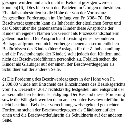
gezogen wurden und auch nicht in Betracht gezogen werden
konnten[16]. Dies blieb von den Parteien im Übrigen unbestritten.
Ebenfalls unbestritten ist die Höhe der von der Vorinstanz
festgestellten Forderungen im Umfang von Fr. 3'084.70. Die
Beschwerdegegnerin kann als Inhaberin der elterlichen Sorge und
der Obhut über die gemeinsamen Kinder diese Ansprüche der
Kinder im eigenen Namen vor Gericht als Prozessstandschafterin
geltend machen. Der Anspruch auf Leistung eines besonderen
Beitrags aufgrund von nicht vorhergesehenen ausserordentlichen
Bedürfnissen des Kindes (hier: Auslagen für die Zahnbehandlung
und die Psychotherapie der Kinder) steht jedoch den Kindern und
nicht der Beschwerdeführerin persönlich zu. Folglich stehen die
Kinder als Gläubiger auf der einen, der Beschwerdegegner als
Schuldner auf der anderen Seite.
d) Die Forderung des Beschwerdegegners in der Höhe von Fr.
2'808.00 wurde mit Entscheid des Einzelrichters des Bezirksgerichts
vom 15. Dezember 2017 rechtskräftig festgestellt und entspricht der
ausseramtlichen Parteientschädigung. Der Bestand dieser Forderung
sowie die Fälligkeit werden denn auch von der Beschwerdeführerin
nicht bestritten. Bei dieser verrechnungsweise geltend gemachten
Forderung stehen der Beschwerdegegner als Gläubiger auf der
einen und die Beschwerdeführerin als Schuldnerin auf der anderen
Seite.