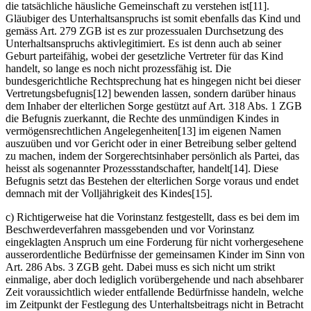
die tatsächliche häusliche Gemeinschaft zu verstehen ist[11].
Gläubiger des Unterhaltsanspruchs ist somit ebenfalls das Kind und
gemäss Art. 279 ZGB ist es zur prozessualen Durchsetzung des
Unterhaltsanspruchs aktivlegitimiert. Es ist denn auch ab seiner
Geburt parteifähig, wobei der gesetzliche Vertreter für das Kind
handelt, so lange es noch nicht prozessfähig ist. Die
bundesgerichtliche Rechtsprechung hat es hingegen nicht bei dieser
Vertretungsbefugnis[12] bewenden lassen, sondern darüber hinaus
dem Inhaber der elterlichen Sorge gestützt auf Art. 318 Abs. 1 ZGB
die Befugnis zuerkannt, die Rechte des unmündigen Kindes in
vermögensrechtlichen Angelegenheiten[13] im eigenen Namen
auszuüben und vor Gericht oder in einer Betreibung selber geltend
zu machen, indem der Sorgerechtsinhaber persönlich als Partei, das
heisst als sogenannter Prozessstandschafter, handelt[14]. Diese
Befugnis setzt das Bestehen der elterlichen Sorge voraus und endet
demnach mit der Volljährigkeit des Kindes[15].
c) Richtigerweise hat die Vorinstanz festgestellt, dass es bei dem im
Beschwerdeverfahren massgebenden und vor Vorinstanz
eingeklagten Anspruch um eine Forderung für nicht vorhergesehene
ausserordentliche Bedürfnisse der gemeinsamen Kinder im Sinn von
Art. 286 Abs. 3 ZGB geht. Dabei muss es sich nicht um strikt
einmalige, aber doch lediglich vorübergehende und nach absehbarer
Zeit voraussichtlich wieder entfallende Bedürfnisse handeln, welche
im Zeitpunkt der Festlegung des Unterhaltsbeitrags nicht in Betracht