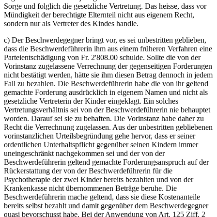
Sorge und folglich die gesetzliche Vertretung. Das heisse, dass vor
Mündigkeit der berechtigte Elternteil nicht aus eigenem Recht,
sondern nur als Vertreter des Kindes handle.
c) Der Beschwerdegegner bringt vor, es sei unbestritten geblieben,
dass die Beschwerdeführerin ihm aus einem früheren Verfahren eine
Parteientschädigung von Fr. 2'808.00 schulde. Sollte die von der
Vorinstanz zugelassene Verrechnung der gegenseitigen Forderungen
nicht bestätigt werden, hätte sie ihm diesen Betrag dennoch in jedem
Fall zu bezahlen. Die Beschwerdeführerin habe die von ihr geltend
gemachte Forderung ausdrücklich in eigenem Namen und nicht als
gesetzliche Vertreterin der Kinder eingeklagt. Ein solches
Vertretungsverhältnis sei von der Beschwerdeführerin nie behauptet
worden. Darauf sei sie zu behaften. Die Vorinstanz habe daher zu
Recht die Verrechnung zugelassen. Aus der unbestritten gebliebenen
vorinstanzlichen Urteilsbegründung gehe hervor, dass er seiner
ordentlichen Unterhaltspflicht gegenüber seinen Kindern immer
uneingeschränkt nachgekommen sei und der von der
Beschwerdeführerin geltend gemachte Forderungsanspruch auf der
Rückerstattung der von der Beschwerdeführerin für die
Psychotherapie der zwei Kinder bereits bezahlten und von der
Krankenkasse nicht übernommenen Beträge beruhe. Die
Beschwerdeführerin mache geltend, dass sie diese Kostenanteile
bereits selbst bezahlt und damit gegenüber dem Beschwerdegegner
quasi bevorschusst habe. Bei der Anwendung von Art. 125 Ziff. 2