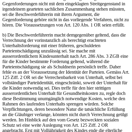
Gegenforderungen nicht mit dem eingeklagten Streitgegenstand in
irgendeinem gearteten sachlichen Zusammenhang stehen müssten,
sei die Beschwerdeführerin mit ihrem Argument, die
Gegenforderung gehöre nicht in das vorliegende Verfahren, nicht zu
hören. Die Voraussetzungen von Art. 120 Abs. 1 OR seien erfüllt.
b) Die Beschwerdeführerin macht demgegenüber geltend, dass die
Verrechnung der vorinstanzlich als berechtigt erachteten
Unterhaltsforderung mit einer früheren, geschuldeten
Parteientschädigung unzulässig sei. Sie mache mit
ausserordentlichem Kindesunterhalt nach Art. 286 Abs. 3 ZGB eine
für die Kinder bestimmte Forderung geltend, während die
Parteientschädigung sie als Schuldnerin persönlich treffe. Daher
fehle es an der Voraussetzung der Identität der Parteien. Gemäss Art.
125 Ziff. 2 OR sei die Verrechenbarkeit von Unterhalt, selbst bei
vollständiger Parteiidentität, eingeschränkt, soweit der Unterhalt für
die Kinder notwendig sei. Dies treffe für den hier strittigen
ausserordentlichen Unterhalt für Gesundheitskosten zu, regle doch
diese Bestimmung unumgänglich notwendige Kosten, welche den
Rahmen des laufenden Unterhalts sprengen würden. Solche
Verpflichtungen, deren besondere Natur die tatsächliche Erfüllung
an die Gläubiger verlange, könnten nicht durch Verrechnung getilgt
werden. Im Hinblick auf den vom Gesetz bezweckten sozialen
Schutz sei eine weite Auslegung von Art. 125 Ziff. 2 OR
angebracht. Erst mit Volljährigkeit des Kindes ende die elterliche