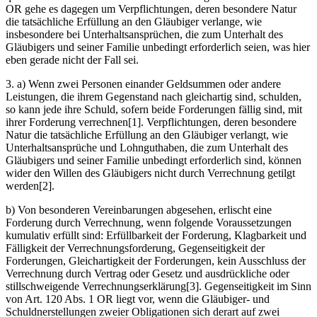
OR gehe es dagegen um Verpflichtungen, deren besondere Natur
die tatsächliche Erfüllung an den Gläubiger verlange, wie
insbesondere bei Unterhaltsansprüchen, die zum Unterhalt des
Gläubigers und seiner Familie unbedingt erforderlich seien, was hier
eben gerade nicht der Fall sei.
3. a) Wenn zwei Personen einander Geldsummen oder andere
Leistungen, die ihrem Gegenstand nach gleichartig sind, schulden,
so kann jede ihre Schuld, sofern beide Forderungen fällig sind, mit
ihrer Forderung verrechnen[1]. Verpflichtungen, deren besondere
Natur die tatsächliche Erfüllung an den Gläubiger verlangt, wie
Unterhaltsansprüche und Lohnguthaben, die zum Unterhalt des
Gläubigers und seiner Familie unbedingt erforderlich sind, können
wider den Willen des Gläubigers nicht durch Verrechnung getilgt
werden[2].
b) Von besonderen Vereinbarungen abgesehen, erlischt eine
Forderung durch Verrechnung, wenn folgende Voraussetzungen
kumulativ erfüllt sind: Erfüllbarkeit der Forderung, Klagbarkeit und
Fälligkeit der Verrechnungsforderung, Gegenseitigkeit der
Forderungen, Gleichartigkeit der Forderungen, kein Ausschluss der
Verrechnung durch Vertrag oder Gesetz und ausdrückliche oder
stillschweigende Verrechnungserklärung[3]. Gegenseitigkeit im Sinn
von Art. 120 Abs. 1 OR liegt vor, wenn die Gläubiger- und
Schuldnerstellungen zweier Obligationen sich derart auf zwei