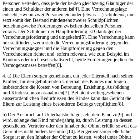
Personen verteilen, dass jede der beiden gleichzeitig Gläubiger der
einen und Schuldner der anderen ist[4]. Eine Verrechnungslage
entsteht, «wenn zwei Personen einander (etwas …) schulden», und
setzt somit den Bestand mindestens zweier Schuldpflichten
beziehungsweise Forderungen zwischen denselben Personen
voraus. Der Schuldner der Hauptforderung ist Gläubiger der
Verrechnungsforderung und umgekehrt[5]. Eine Verrechnung kann
nur stattfinden, wenn sich die Verrechnungsforderung gegen den
Verrechnungsgegner und die Hauptforderung gegen den
Verrechnenden richtet und, sofern relevant, wie zum Beispiel im
Konkurs oder im Gesellschaftsrecht, beide Forderungen je dieselbe
Vermögensmasse betreffen[6].
4. a) Die Eltern sorgen gemeinsam, ein jeder Elternteil nach seinen
Kräften, für den gebührenden Unterhalt des Kindes und tragen
insbesondere die Kosten von Betreuung, Erziehung, Ausbildung
und Kindesschutzmassnahmen[7]. Bei nicht vorhergesehenen
ausserordentlichen Bedürfnissen des Kindes kann das Gericht die
Eltern zur Leistung eines besonderen Beitrags verpflichten[8].
b) Der Anspruch auf Unterhaltsbeiträge steht dem Kind zu[9] und
wird, solange das Kind minderjährig ist, durch Leistung an dessen
gesetzlichen Vertreter oder den Inhaber der Obhut erfüllt, soweit das
Gericht es nicht anders bestimmt[10]. Bei gemeinsamer elterlicher
Sorge ist an den Inhaber der Obhut zu leisten, wobei unter Obhut