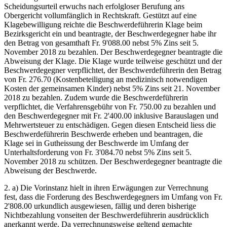
Scheidungsurteil erwuchs nach erfolgloser Berufung ans
Obergericht vollumfänglich in Rechtskraft. Gestützt auf eine
Klagebewilligung reichte die Beschwerdeführerin Klage beim
Bezirksgericht ein und beantragte, der Beschwerdegegner habe ihr
den Betrag von gesamthaft Fr. 9'088.00 nebst 5% Zins seit 5.
November 2018 zu bezahlen. Der Beschwerdegegner beantragte die
Abweisung der Klage. Die Klage wurde teilweise geschützt und der
Beschwerdegegner verpflichtet, der Beschwerdeführerin den Betrag
von Fr. 276.70 (Kostenbeteiligung an medizinisch notwendigen
Kosten der gemeinsamen Kinder) nebst 5% Zins seit 21. November
2018 zu bezahlen. Zudem wurde die Beschwerdeführerin
verpflichtet, die Verfahrensgebühr von Fr. 750.00 zu bezahlen und
den Beschwerdegegner mit Fr. 2'400.00 inklusive Barauslagen und
Mehrwertsteuer zu entschädigen. Gegen diesen Entscheid liess die
Beschwerdeführerin Beschwerde erheben und beantragen, die
Klage sei in Gutheissung der Beschwerde im Umfang der
Unterhaltsforderung von Fr. 3'084.70 nebst 5% Zins seit 5.
November 2018 zu schützen. Der Beschwerdegegner beantragte die
Abweisung der Beschwerde.
2. a) Die Vorinstanz hielt in ihren Erwägungen zur Verrechnung
fest, dass die Forderung des Beschwerdegegners im Umfang von Fr.
2'808.00 urkundlich ausgewiesen, fällig und deren bisherige
Nichtbezahlung vonseiten der Beschwerdeführerin ausdrücklich
anerkannt werde. Da verrechnungsweise geltend gemachte