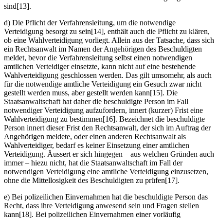
sind[13].
d) Die Pflicht der Verfahrensleitung, um die notwendige
Verteidigung besorgt zu sein[14], enthält auch die Pflicht zu klären,
ob eine Wahlverteidigung vorliegt. Allein aus der Tatsache, dass sich
ein Rechtsanwalt im Namen der Angehörigen des Beschuldigten
meldet, bevor die Verfahrensleitung selbst einen notwendigen
amtlichen Verteidiger einsetzte, kann nicht auf eine bestehende
Wahlverteidigung geschlossen werden. Das gilt umsomehr, als auch
für die notwendige amtliche Verteidigung ein Gesuch zwar nicht
gestellt werden muss, aber gestellt werden kann[15]. Die
Staatsanwaltschaft hat daher die beschuldigte Person im Fall
notwendiger Verteidigung aufzufordern, innert (kurzer) Frist eine
Wahlverteidigung zu bestimmen[16]. Bezeichnet die beschuldigte
Person innert dieser Frist den Rechtsanwalt, der sich im Auftrag der
Angehörigen meldete, oder einen anderen Rechtsanwalt als
Wahlverteidiger, bedarf es keiner Einsetzung einer amtlichen
Verteidigung. Äussert er sich hingegen – aus welchen Gründen auch
immer – hiezu nicht, hat die Staatsanwaltschaft im Fall der
notwendigen Verteidigung eine amtliche Verteidigung einzusetzen,
ohne die Mittellosigkeit des Beschuldigten zu prüfen[17].
e) Bei polizeilichen Einvernahmen hat die beschuldigte Person das
Recht, dass ihre Verteidigung anwesend sein und Fragen stellen
kann[18]. Bei polizeilichen Einvernahmen einer vorläufig