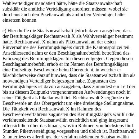
Wahlverteidiger mandatiert hätte, hätte die Staatsanwaltschaft
subsidiär die amtliche Verteidigung anordnen müssen, wobei sie
durchaus auch den Pikettanwalt als amtlichen Verteidiger hätte
einsetzen können.
c) Hier durfte die Staatsanwaltschaft jedoch davon ausgehen, dass
der Berufungskläger Rechtsanwalt X als Wahlverteidiger bestimmt
hatte. Rechtsanwalt X nahm als Pikettanwalt an der ersten
Einvernahme des Berufungsklägers durch die Kantonspolizei teil.
Anschliessend nahm er den Beschlagnahmebefehl betreffend das
Fahrzeug des Berufungsklägers für diesen entgegen. Gegen diesen
Beschlagnahmebefehl erhob er im Namen des Berufungsklägers
eine fünfseitige Beschwerde beim Obergericht, in welcher er
fälschlicherweise darauf hinwies, dass die Staatsanwaltschaft ihn als
notwendigen Verteidiger beigezogen habe. Zugunsten des
Berufungsklägers ist davon auszugehen, dass zumindest ein Teil der
bis zu diesem Zeitpunkt vorgenommenen Aufwendungen noch in
seine Tätigkeit als Pikettanwalt fiel. Rechtsanwalt X ergänzte die
Beschwerde an das Obergericht um eine dreiseitige Stellungnahme.
Die Tätigkeit von Rechtsanwalt X im Rahmen des
Beschwerdeverfahrens zugunsten des Berufungsklägers war für die
verfahrensleitende Staatsanwältin ersichtlich und ging insgesamt
offensichtlich über das hinaus, was im Rahmen von höchstens fünf
Stunden Pikettverteidigung vorgesehen und üblich ist. Rechtsanwalt
X unterliess es allerdings, der verfahrensleitenden Staatsanwältin