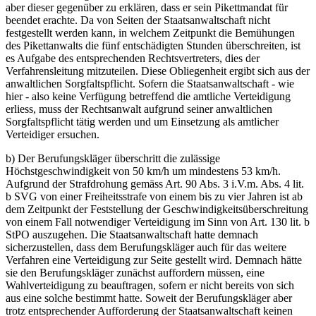
aber dieser gegenüber zu erklären, dass er sein Pikettmandat für
beendet erachte. Da von Seiten der Staatsanwaltschaft nicht
festgestellt werden kann, in welchem Zeitpunkt die Bemühungen
des Pikettanwalts die fünf entschädigten Stunden überschreiten, ist
es Aufgabe des entsprechenden Rechtsvertreters, dies der
Verfahrensleitung mitzuteilen. Diese Obliegenheit ergibt sich aus der
anwaltlichen Sorgfaltspflicht. Sofern die Staatsanwaltschaft - wie
hier - also keine Verfügung betreffend die amtliche Verteidigung
erliess, muss der Rechtsanwalt aufgrund seiner anwaltlichen
Sorgfaltspflicht tätig werden und um Einsetzung als amtlicher
Verteidiger ersuchen.
b) Der Berufungskläger überschritt die zulässige
Höchstgeschwindigkeit von 50 km/h um mindestens 53 km/h.
Aufgrund der Strafdrohung gemäss Art. 90 Abs. 3 i.V.m. Abs. 4 lit.
b SVG von einer Freiheitsstrafe von einem bis zu vier Jahren ist ab
dem Zeitpunkt der Feststellung der Geschwindigkeitsüberschreitung
von einem Fall notwendiger Verteidigung im Sinn von Art. 130 lit. b
StPO auszugehen. Die Staatsanwaltschaft hatte demnach
sicherzustellen, dass dem Berufungskläger auch für das weitere
Verfahren eine Verteidigung zur Seite gestellt wird. Demnach hätte
sie den Berufungskläger zunächst auffordern müssen, eine
Wahlverteidigung zu beauftragen, sofern er nicht bereits von sich
aus eine solche bestimmt hatte. Soweit der Berufungskläger aber
trotz entsprechender Aufforderung der Staatsanwaltschaft keinen