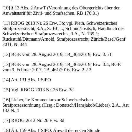
[10] § 13 Abs. 2 AnwT (Verordnung des Obergerichts über den
Anwaltstarif für Zivil- und Strafsachen, RB 176.31)
[11] RBOG 2013 Nr. 26 Erw. 3b; vgl. Pieth, Schweizerisches
Strafprozessrecht, 3.A., S. 101 f.; Schmid/Jositsch, Handbuch des
Schweizerischen Strafprozessrechts, 3.A., N. 739 f.;
Ruckstuhl/Dittmann/Arnold, Strafprozessrecht, Zürich/Basel/Genf
2011, N. 344
[12] BGE vom 28. August 2019, 1B_364/2019, Erw. 3.5 f.
[13] BGE vom 28. August 2019, 1B_364/2019, Erw. 3.4; BGE
vom 9. Februar 2017, 1B_461/2016, Erw. 2.2.2
[14] Art. 131 Abs. 1 StPO
[15] Vgl. RBOG 2013 Nr. 26 Erw. 3d
[16] Lieber, in: Kommentar zur Schweizerischen
Strafprozessordnung (Hrsg.: Donatsch/Hans­ja­kob/Lie­ber), 2.A., Art.
132 N. 4
[17] RBOG 2013 Nr. 26 Erw. 3d
[18] Art. 159 Abs. 1 StPO, Anwalt der ersten Stunde