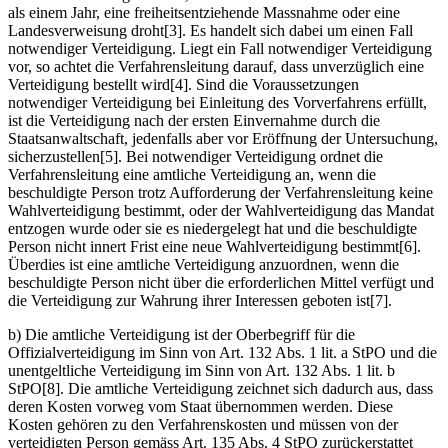
als einem Jahr, eine freiheitsentziehende Massnahme oder eine
Landesverweisung droht[3]. Es handelt sich dabei um einen Fall
notwendiger Verteidigung. Liegt ein Fall notwendiger Verteidigung
vor, so achtet die Verfahrensleitung darauf, dass unverzüglich eine
Verteidigung bestellt wird[4]. Sind die Voraussetzungen
notwendiger Verteidigung bei Einleitung des Vorverfahrens erfüllt,
ist die Verteidigung nach der ersten Einvernahme durch die
Staatsanwaltschaft, jedenfalls aber vor Eröffnung der Untersuchung,
sicherzustellen[5]. Bei notwendiger Verteidigung ordnet die
Verfahrensleitung eine amtliche Verteidigung an, wenn die
beschuldigte Person trotz Aufforderung der Verfahrensleitung keine
Wahlverteidigung bestimmt, oder der Wahlverteidigung das Mandat
entzogen wurde oder sie es niedergelegt hat und die beschuldigte
Person nicht innert Frist eine neue Wahlverteidigung bestimmt[6].
Überdies ist eine amtliche Verteidigung anzuordnen, wenn die
beschuldigte Person nicht über die erforderlichen Mittel verfügt und
die Verteidigung zur Wahrung ihrer Interessen geboten ist[7].
b) Die amtliche Verteidigung ist der Oberbegriff für die
Offizialverteidigung im Sinn von Art. 132 Abs. 1 lit. a StPO und die
unentgeltliche Verteidigung im Sinn von Art. 132 Abs. 1 lit. b
StPO[8]. Die amtliche Verteidigung zeichnet sich dadurch aus, dass
deren Kosten vorweg vom Staat übernommen werden. Diese
Kosten gehören zu den Verfahrenskosten und müssen von der
verteidigten Person gemäss Art. 135 Abs. 4 StPO zurückerstattet