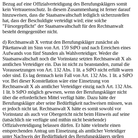
Bezug auf eine Offizialverteidigung des Berufungsklägers somit
kein Vertrauensschutz. In diesem Zusammenhang ist ferner darauf
hinzuweisen, dass die Staatsanwaltschaft lediglich sicherzustellen
hat, dass der Beschuldigte verteidigt wird; eine solche
"Fürsorgepflicht" der Staatsanwaltschaft für den Rechtsanwalt
besteht demgegenüber nicht.
d) Rechtsanwalt X vertrat den Berufungskläger zunächst als
Pikettanwalt im Sinn von Art. 159 StPO und nach Erreichen eines
Aufwands von fünf Stunden als Wahlverteidiger. Weder die
Staatsanwaltschaft noch die Vorinstanz setzten Rechtsanwalt X als
amtlichen Verteidiger ein. Das ist nicht zu beanstanden, zumal die
Voraussetzungen von Art. 132 Abs. 1 lit. a StPO nicht erfüllt waren
oder sind. Es lag demnach kein Fall von Art. 132 Abs. 1 lit. a StPO
vor. Bei dieser Konstellation wäre eine Einsetzung von
Rechtsanwalt X als amtlicher Verteidiger einzig nach Art. 132 Abs.
1 lit. b StPO möglich gewesen, wenn der Berufungskläger nicht
über die erforderlichen Mittel verfügt hätte. Dazu hätte der
Berufungskläger aber seine Bedürftigkeit nachweisen müssen, was
er jedoch nicht tat. Rechtsanwalt X hätte es somit sowohl vor
Vorinstanz als auch vor Obergericht nicht beim Hinweis auf seine
(tatsächlich nie verfügte und mithin nicht bestehende)
Offizialverteidigung belassen dürfen. Er hätte vielmehr einen
entsprechenden Antrag um Einsetzung als amtlicher Verteidiger
unter Nachweis der Bedürftigkeit des Berufungsklägers stellen