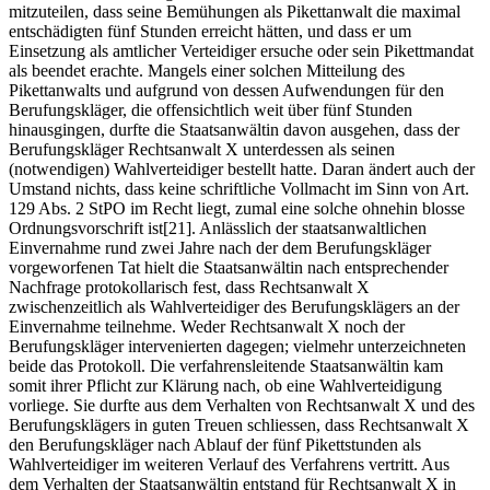
mitzuteilen, dass seine Bemühungen als Pikettanwalt die maximal
entschädigten fünf Stunden erreicht hätten, und dass er um
Einsetzung als amtlicher Verteidiger ersuche oder sein Pikettmandat
als beendet erachte. Mangels einer solchen Mitteilung des
Pikettanwalts und aufgrund von dessen Aufwendungen für den
Berufungskläger, die offensichtlich weit über fünf Stunden
hinausgingen, durfte die Staatsanwältin davon ausgehen, dass der
Berufungskläger Rechtsanwalt X unterdessen als seinen
(notwendigen) Wahlverteidiger bestellt hatte. Daran ändert auch der
Umstand nichts, dass keine schriftliche Vollmacht im Sinn von Art.
129 Abs. 2 StPO im Recht liegt, zumal eine solche ohnehin blosse
Ordnungsvorschrift ist[21]. Anlässlich der staatsanwaltlichen
Einvernahme rund zwei Jahre nach der dem Berufungskläger
vorgeworfenen Tat hielt die Staatsanwältin nach entsprechender
Nachfrage protokollarisch fest, dass Rechtsanwalt X
zwischenzeitlich als Wahlverteidiger des Berufungsklägers an der
Einvernahme teilnehme. Weder Rechtsanwalt X noch der
Berufungskläger intervenierten dagegen; vielmehr unterzeichneten
beide das Protokoll. Die verfahrensleitende Staatsanwältin kam
somit ihrer Pflicht zur Klärung nach, ob eine Wahlverteidigung
vorliege. Sie durfte aus dem Verhalten von Rechtsanwalt X und des
Berufungsklägers in guten Treuen schliessen, dass Rechtsanwalt X
den Berufungskläger nach Ablauf der fünf Pikettstunden als
Wahlverteidiger im weiteren Verlauf des Verfahrens vertritt. Aus
dem Verhalten der Staatsanwältin entstand für Rechtsanwalt X in