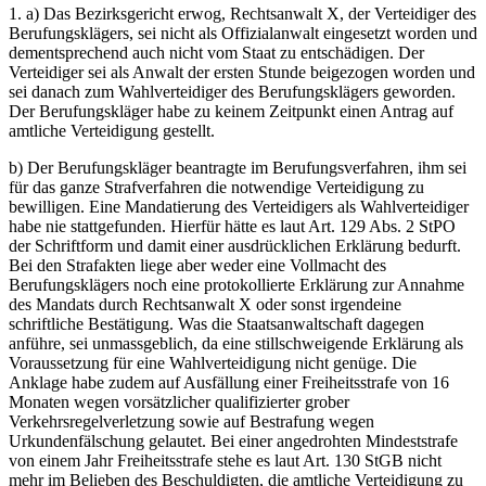
1. a) Das Bezirksgericht erwog, Rechtsanwalt X, der Verteidiger des
Berufungsklägers, sei nicht als Offizialanwalt eingesetzt worden und
dementsprechend auch nicht vom Staat zu entschädigen. Der
Verteidiger sei als Anwalt der ersten Stunde beigezogen worden und
sei danach zum Wahlverteidiger des Berufungsklägers geworden.
Der Berufungskläger habe zu keinem Zeitpunkt einen Antrag auf
amtliche Verteidigung gestellt.
b) Der Berufungskläger beantragte im Berufungsverfahren, ihm sei
für das ganze Strafverfahren die notwendige Verteidigung zu
bewilligen. Eine Mandatierung des Verteidigers als Wahlverteidiger
habe nie stattgefunden. Hierfür hätte es laut Art. 129 Abs. 2 StPO
der Schriftform und damit einer ausdrücklichen Erklärung bedurft.
Bei den Strafakten liege aber weder eine Vollmacht des
Berufungsklägers noch eine protokollierte Erklärung zur Annahme
des Mandats durch Rechtsanwalt X oder sonst irgendeine
schriftliche Bestätigung. Was die Staatsanwaltschaft dagegen
anführe, sei unmassgeblich, da eine stillschweigende Erklärung als
Voraussetzung für eine Wahlverteidigung nicht genüge. Die
Anklage habe zudem auf Ausfällung einer Freiheitsstrafe von 16
Monaten wegen vorsätzlicher qualifizierter grober
Verkehrsregelverletzung sowie auf Bestrafung wegen
Urkundenfälschung gelautet. Bei einer angedrohten Mindeststrafe
von einem Jahr Freiheitsstrafe stehe es laut Art. 130 StGB nicht
mehr im Belieben des Beschuldigten, die amtliche Verteidigung zu