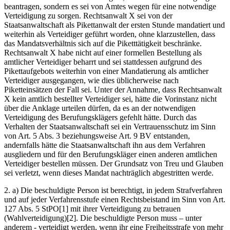
beantragen, sondern es sei von Amtes wegen für eine notwendige
Verteidigung zu sorgen. Rechtsanwalt X sei von der
Staatsanwaltschaft als Pikettanwalt der ersten Stunde mandatiert und
weiterhin als Verteidiger geführt worden, ohne klarzustellen, dass
das Mandatsverhältnis sich auf die Piketttätigkeit beschränke.
Rechtsanwalt X habe nicht auf einer formellen Bestellung als
amtlicher Verteidiger beharrt und sei stattdessen aufgrund des
Pikettaufgebots weiterhin von einer Mandatierung als amtlicher
Verteidiger ausgegangen, wie dies üblicherweise nach
Piketteinsätzen der Fall sei. Unter der Annahme, dass Rechtsanwalt
X kein amtlich bestellter Verteidiger sei, hätte die Vorinstanz nicht
über die Anklage urteilen dürfen, da es an der notwendigen
Verteidigung des Berufungsklägers gefehlt hätte. Durch das
Verhalten der Staatsanwaltschaft sei ein Vertrauensschutz im Sinn
von Art. 5 Abs. 3 beziehungsweise Art. 9 BV entstanden,
andernfalls hätte die Staatsanwaltschaft ihn aus dem Verfahren
ausgliedern und für den Berufungskläger einen anderen amtlichen
Verteidiger bestellen müssen. Der Grundsatz von Treu und Glauben
sei verletzt, wenn dieses Mandat nachträglich abgestritten werde.
2. a) Die beschuldigte Person ist berechtigt, in jedem Strafverfahren
und auf jeder Verfahrensstufe einen Rechtsbeistand im Sinn von Art.
127 Abs. 5 StPO[1] mit ihrer Verteidigung zu betrauen
(Wahlverteidigung)[2]. Die beschuldigte Person muss – unter
anderem - verteidigt werden, wenn ihr eine Freiheitsstrafe von mehr