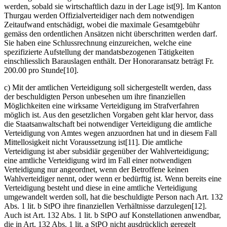
werden, sobald sie wirtschaftlich dazu in der Lage ist[9]. Im Kanton
Thurgau werden Offizialverteidiger nach dem notwendigen
Zeitaufwand entschädigt, wobei die maximale Gesamtgebühr
gemäss den ordentlichen Ansätzen nicht überschritten werden darf.
Sie haben eine Schlussrechnung einzureichen, welche eine
spezifizierte Aufstellung der mandatsbezogenen Tätigkeiten
einschliesslich Barauslagen enthält. Der Honoraransatz beträgt Fr.
200.00 pro Stunde[10].
c) Mit der amtlichen Verteidigung soll sichergestellt werden, dass
der beschuldigten Person unbesehen um ihre finanziellen
Möglichkeiten eine wirksame Verteidigung im Strafverfahren
möglich ist. Aus den gesetzlichen Vorgaben geht klar hervor, dass
die Staatsanwaltschaft bei notwendiger Verteidigung die amtliche
Verteidigung von Amtes wegen anzuordnen hat und in diesem Fall
Mittellosigkeit nicht Voraussetzung ist[11]. Die amtliche
Verteidigung ist aber subsidiär gegenüber der Wahlverteidigung;
eine amtliche Verteidigung wird im Fall einer notwendigen
Verteidigung nur angeordnet, wenn der Betroffene keinen
Wahlverteidiger nennt, oder wenn er bedürftig ist. Wenn bereits eine
Verteidigung besteht und diese in eine amtliche Verteidigung
umgewandelt werden soll, hat die beschuldigte Person nach Art. 132
Abs. 1 lit. b StPO ihre finanziellen Verhältnisse darzulegen[12].
Auch ist Art. 132 Abs. 1 lit. b StPO auf Konstellationen anwendbar,
die in Art. 132 Abs. 1 lit. a StPO nicht ausdrücklich geregelt