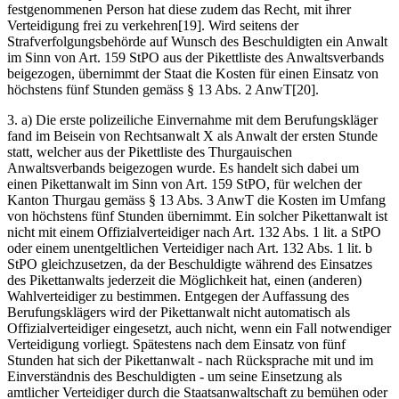
festgenommenen Person hat diese zudem das Recht, mit ihrer
Verteidigung frei zu verkehren[19]. Wird seitens der
Strafverfolgungsbehörde auf Wunsch des Beschuldigten ein Anwalt
im Sinn von Art. 159 StPO aus der Pikettliste des Anwaltsverbands
beigezogen, übernimmt der Staat die Kosten für einen Einsatz von
höchstens fünf Stunden gemäss § 13 Abs. 2 AnwT[20].
3. a) Die erste polizeiliche Einvernahme mit dem Berufungskläger
fand im Beisein von Rechtsanwalt X als Anwalt der ersten Stunde
statt, welcher aus der Pikettliste des Thurgauischen
Anwaltsverbands beigezogen wurde. Es handelt sich dabei um
einen Pikettanwalt im Sinn von Art. 159 StPO, für welchen der
Kanton Thurgau gemäss § 13 Abs. 3 AnwT die Kosten im Umfang
von höchstens fünf Stunden übernimmt. Ein solcher Pikettanwalt ist
nicht mit einem Offizialverteidiger nach Art. 132 Abs. 1 lit. a StPO
oder einem unentgeltlichen Verteidiger nach Art. 132 Abs. 1 lit. b
StPO gleichzusetzen, da der Beschuldigte während des Einsatzes
des Pikettanwalts jederzeit die Möglichkeit hat, einen (anderen)
Wahlverteidiger zu bestimmen. Entgegen der Auffassung des
Berufungsklägers wird der Pikettanwalt nicht automatisch als
Offizialverteidiger eingesetzt, auch nicht, wenn ein Fall notwendiger
Verteidigung vorliegt. Spätestens nach dem Einsatz von fünf
Stunden hat sich der Pikettanwalt - nach Rücksprache mit und im
Einverständnis des Beschuldigten - um seine Einsetzung als
amtlicher Verteidiger durch die Staatsanwaltschaft zu bemühen oder