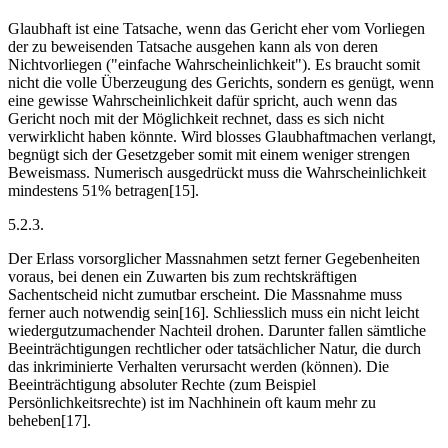
Glaubhaft ist eine Tatsache, wenn das Gericht eher vom Vorliegen
der zu beweisenden Tatsache ausgehen kann als von deren
Nichtvorliegen ("einfache Wahrscheinlichkeit"). Es braucht somit
nicht die volle Überzeugung des Gerichts, sondern es genügt, wenn
eine gewisse Wahrscheinlichkeit dafür spricht, auch wenn das
Gericht noch mit der Möglichkeit rechnet, dass es sich nicht
verwirklicht haben könnte. Wird blosses Glaubhaftmachen verlangt,
begnügt sich der Gesetzgeber somit mit einem weniger strengen
Beweismass. Numerisch ausgedrückt muss die Wahrscheinlichkeit
mindestens 51% betragen[15].
5.2.3.
Der Erlass vorsorglicher Massnahmen setzt ferner Gegebenheiten
voraus, bei denen ein Zuwarten bis zum rechtskräftigen
Sachentscheid nicht zumutbar erscheint. Die Massnahme muss
ferner auch notwendig sein[16]. Schliesslich muss ein nicht leicht
wiedergutzumachender Nachteil drohen. Darunter fallen sämtliche
Beeinträchtigungen rechtlicher oder tatsächlicher Natur, die durch
das inkriminierte Verhalten verursacht werden (können). Die
Beeinträchtigung absoluter Rechte (zum Beispiel
Persönlichkeitsrechte) ist im Nachhinein oft kaum mehr zu
beheben[17].