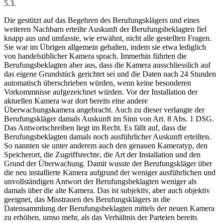
5.3.
Die gestützt auf das Begehren des Berufungsklägers und eines
weiteren Nachbarn erteilte Auskunft der Berufungsbeklagten fiel
knapp aus und umfasste, wie erwähnt, nicht alle gestellten Fragen.
Sie war im Übrigen allgemein gehalten, indem sie etwa lediglich
von handelsüblicher Kamera sprach. Immerhin führten die
Berufungsbeklagten aber aus, dass die Kamera ausschliesslich auf
das eigene Grundstück gerichtet sei und die Daten nach 24 Stunden
automatisch überschrieben würden, wenn keine besonderen
Vorkommnisse aufgezeichnet würden. Vor der Installation der
aktuellen Kamera war dort bereits eine andere
Überwachungskamera angebracht. Auch zu dieser verlangte der
Berufungskläger damals Auskunft im Sinn von Art. 8 Abs. 1 DSG.
Das Antwortschreiben liegt im Recht. Es fällt auf, dass die
Berufungsbeklagten damals noch ausführlicher Auskunft erteilten.
So nannten sie unter anderem auch den genauen Kameratyp, den
Speicherort, die Zugriffsrechte, die Art der Installation und den
Grund der Überwachung. Damit wusste der Berufungskläger über
die neu installierte Kamera aufgrund der weniger ausführlichen und
unvollständigen Antwort der Berufungsbeklagten weniger als
damals über die alte Kamera. Das ist subjektiv, aber auch objektiv
geeignet, das Misstrauen des Berufungsklägers in die
Datensammlung der Berufungsbeklagten mittels der neuen Kamera
zu erhöhen, umso mehr, als das Verhältnis der Parteien bereits