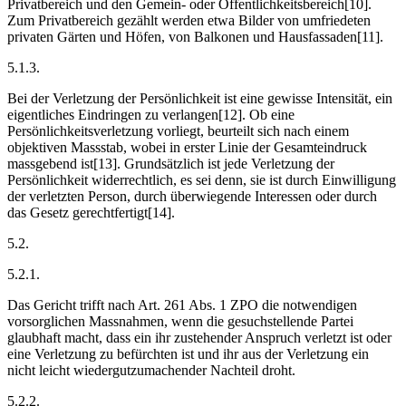
Privatbereich und den Gemein- oder Öffentlichkeitsbereich[10].
Zum Privatbereich gezählt werden etwa Bilder von umfriedeten
privaten Gärten und Höfen, von Balkonen und Hausfassaden[11].
5.1.3.
Bei der Verletzung der Persönlichkeit ist eine gewisse Intensität, ein
eigentliches Eindringen zu verlangen[12]. Ob eine
Persönlichkeitsverletzung vorliegt, beurteilt sich nach einem
objektiven Mass­stab, wobei in erster Linie der Gesamteindruck
massgebend ist[13]. Grundsätzlich ist jede Verletzung der
Persönlichkeit widerrechtlich, es sei denn, sie ist durch Einwilligung
der verletzten Person, durch überwiegende Interessen oder durch
das Gesetz gerechtfertigt[14].
5.2.
5.2.1.
Das Gericht trifft nach Art. 261 Abs. 1 ZPO die notwendigen
vorsorglichen Massnahmen, wenn die gesuchstellende Partei
glaubhaft macht, dass ein ihr zustehender Anspruch verletzt ist oder
eine Verletzung zu befürchten ist und ihr aus der Verletzung ein
nicht leicht wiedergutzumachender Nachteil droht.
5.2.2.