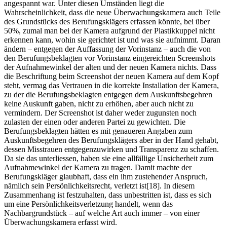
angespannt war. Unter diesen Umständen liegt die
Wahrscheinlichkeit, dass die neue Überwachungskamera auch Teile
des Grundstücks des Berufungsklägers erfassen könnte, bei über
50%, zumal man bei der Kamera aufgrund der Plastikkuppel nicht
erkennen kann, wohin sie gerichtet ist und was sie aufnimmt. Daran
ändern – entgegen der Auffassung der Vorinstanz – auch die von
den Berufungsbeklagten vor Vorinstanz eingereichten Screenshots
der Aufnahmewinkel der alten und der neuen Kamera nichts. Dass
die Beschriftung beim Screenshot der neuen Kamera auf dem Kopf
steht, vermag das Vertrauen in die korrekte Installation der Kamera,
zu der die Berufungsbeklagten entgegen dem Auskunftsbegehren
keine Auskunft gaben, nicht zu erhöhen, aber auch nicht zu
vermindern. Der Screenshot ist daher weder zugunsten noch
zulasten der einen oder anderen Partei zu gewichten. Die
Berufungsbeklagten hätten es mit genaueren Angaben zum
Auskunftsbegehren des Berufungsklägers aber in der Hand gehabt,
dessen Misstrauen entgegenzuwirken und Transparenz zu schaffen.
Da sie das unterliessen, haben sie eine allfällige Unsicherheit zum
Aufnahmewinkel der Kamera zu tragen. Damit machte der
Berufungskläger glaubhaft, dass ein ihm zustehender Anspruch,
nämlich sein Persönlichkeitsrecht, verletzt ist[18]. In diesem
Zusammenhang ist festzuhalten, dass unbestritten ist, dass es sich
um eine Persönlichkeitsverletzung handelt, wenn das
Nachbargrundstück – auf welche Art auch immer – von einer
Überwachungskamera erfasst wird.