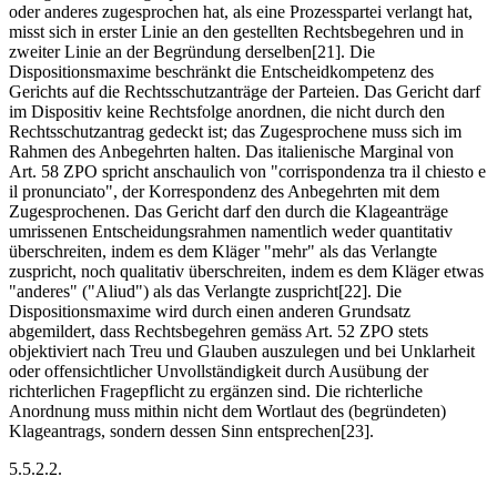
oder anderes zugesprochen hat, als eine Prozesspartei verlangt hat,
misst sich in erster Linie an den gestellten Rechtsbegehren und in
zweiter Linie an der Begründung derselben[21]. Die
Dispositionsmaxime beschränkt die Entscheidkompetenz des
Gerichts auf die Rechtsschutzanträge der Parteien. Das Gericht darf
im Dispositiv keine Rechtsfolge anordnen, die nicht durch den
Rechtsschutzantrag gedeckt ist; das Zugesprochene muss sich im
Rahmen des Anbegehrten halten. Das italienische Marginal von
Art. 58 ZPO spricht anschaulich von "corrispondenza tra il chiesto e
il pronunciato", der Korrespondenz des Anbegehrten mit dem
Zugesprochenen. Das Gericht darf den durch die Klageanträge
umrissenen Entscheidungsrahmen namentlich weder quantitativ
überschreiten, indem es dem Kläger "mehr" als das Verlangte
zuspricht, noch qualitativ überschreiten, indem es dem Kläger etwas
"anderes" ("Aliud") als das Verlangte zuspricht[22]. Die
Dispositionsmaxime wird durch einen anderen Grundsatz
abgemildert, dass Rechtsbegehren gemäss Art. 52 ZPO stets
objektiviert nach Treu und Glauben auszulegen und bei Unklarheit
oder offensichtlicher Unvollständigkeit durch Ausübung der
richterlichen Fragepflicht zu ergänzen sind. Die richterliche
Anordnung muss mithin nicht dem Wortlaut des (begründeten)
Klageantrags, sondern dessen Sinn entsprechen[23].
5.5.2.2.