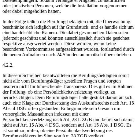
Datenempfängern. Sodann verlangte er Angaben zu natürlichen
oder juristischen Personen, welche die Installation vorgenommen
oder dabei mitgeholfen hatten.
In der Folge teilten die Berufungsbeklagten mit, die Überwachung
beschränke sich lediglich auf ihr Grundstück, und es handle sich um
eine handelsübliche Kamera. Die dabei gesammelten Daten seien
jederzeit geschützt und könnten ausschliesslich durch sie gesichtet
respektive ausgewertet werden. Diese würden, wenn keine
besonderen Vorkommnisse aufgezeichnet würden, fortlaufend durch
die neuen Aufnahmen nach 24 Stunden automatisch überschrieben.
4.2.2.
In diesem Schreiben beantworteten die Berufungsbeklagten somit
nicht alle vom Berufungskläger gestellten Fragen und sorgten
insofern nicht für hinreichende Transparenz. Dies gilt es im Rahmen
der Prüfung, ob eine Persönlichkeitsverletzung vorliegt, zu
berücksichtigen. Dem Berufungskläger hätte gestützt darauf an sich
auch eine Klage zur Durchsetzung des Auskunftsrechts nach Art. 15
Abs. 4 DSG offen gestanden. Er begründete sein Gesuch um
vorsorgliche Massnahmen indessen mit einer
Persönlichkeitsverletzung nach Art. 28 f. ZGB und berief sich damit
nicht auf Art. 15 Abs. 4 DSG, sondern auf Art. 15 Abs. 1 DSG. Es
ist somit zu prüfen, ob eine Persönlichkeitsverletzung des
Berufungsklägers im Sinn von Art. 28 ZGB vorliegt.