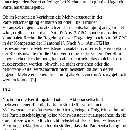
unterliegenden Partei auferlegt; bei Nichteintreten gilt die klagende
Partei als unterliegend.
Ob im kantonalen Verfahren die Mehrwertsteuer in der
Parteientschädigung enthalten ist oder – bei erfüllten
Voraussetzungen – zusätzlich zur Parteientschädigung ausgerichtet
wird, ergibt sich nicht aus Art. 95 Abs. 3 ZPO, sondern aus dem
kantonalen Recht; die Regelung dieser Frage liegt nach Art. 96 ZPO
in der Kompetenz der Kantone[1]. Nach § 14 AnwT[2] ist
insbesondere die Mehrwertsteuer zusätzlich zur errechneten Gebühr
der Rechtsanwälte für die Parteivertretung zu bezahlen. Der Sinn
einer solchen Bestimmung kann aber nicht sein, dass solche Kosten
zugesprochen werden, obwohl sie nicht entstehen oder die
betroffene Partei wirtschaftlich nicht belasten, da sie in deren
eigenen Mehrwertsteuerabrechnung als Vorsteuer in Abzug gebracht
werden können[3].
10.4
Nachdem die Berufungsbeklagte als Aktiengesellschaft
mehrwertsteuerpflichtig ist, kann sie die ihr verrechnete
Mehrwertsteuer als Vorsteuer in Abzug bringen. Folglich ist ihr auf
der Parteientschädigung keine Mehrwertsteuer zuzusprechen, da sie
durch diese wirtschaftlich nicht belastet ist. Es ist denn seitens der
Berufungsbeklagten auch unbestritten, dass die Parteientschädigung