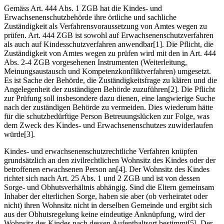
Gemäss Art. 444 Abs. 1 ZGB hat die Kindes- und
Erwachsenenschutzbehörde ihre örtliche und sachliche
Zuständigkeit als Verfahrensvoraussetzung von Amtes wegen zu
prüfen. Art. 444 ZGB ist sowohl auf Erwachsenenschutzverfahren
als auch auf Kindesschutzverfahren anwendbar[1]. Die Pflicht, die
Zuständigkeit von Amtes wegen zu prüfen wird mit den in Art. 444
Abs. 2-4 ZGB vorgesehenen Instrumenten (Weiterleitung,
Meinungsaustausch und Kompetenzkonfliktverfahren) umgesetzt.
Es ist Sache der Behörde, die Zuständigkeitsfrage zu klären und die
Angelegenheit der zuständigen Behörde zuzuführen[2]. Die Pflicht
zur Prüfung soll insbesondere dazu dienen, eine langwierige Suche
nach der zuständigen Behörde zu vermeiden. Dies wiederum hätte
für die schutzbedürftige Person Betreuungslücken zur Folge, was
dem Zweck des Kindes- und Erwachsenenschutzes zuwiderlaufen
würde[3].
Kindes- und erwachsenenschutzrechtliche Verfahren knüpfen
grundsätzlich an den zivilrechtlichen Wohnsitz des Kindes oder der
betroffenen erwachsenen Person an[4]. Der Wohnsitz des Kindes
richtet sich nach Art. 25 Abs. 1 und 2 ZGB und ist von dessen
Sorge- und Obhutsverhältnis abhängig. Sind die Eltern gemeinsam
Inhaber der elterlichen Sorge, haben sie aber (ob verheiratet oder
nicht) ihren Wohnsitz nicht in derselben Gemeinde und ergibt sich
aus der Obhutsregelung keine eindeutige Anknüpfung, wird der
Wohnsitz des Kindes nach dessen Aufenthaltsort bestimmt[5]. Der