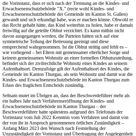
die Vorinstanz, dass er sich nach der Trennung an die Kindes- und
Erwachsenenschutzbehörde "X." (recte wohl Kindes- und
Erwachsenenschutzbehörde der Gemeinde im Kanton St. Gallen)
gewandt und sich erkundigt habe, was er machen könne. Obwohl er
das Recht gehabt hätte, das Kind weiterhin zu holen, habe er damals
freiwillig auf die geteilte Obhut verzichtet. Es kann mithin nicht
davon ausgegangen werden, die Parteien hätten sich auf eine
symmetrische Teilung der Betreuung geeinigt und diese
entsprechend wahrgenommen. Ist die Obhut strittig und fehlt es –
wie vorliegend – bei Eltern mit gemeinsamer elterlicher Sorge und
keinem gemeinsamen Wohnsitz an einer formellen Obhutszuteilung,
befindet sich der zivilrechtliche Wohnsitz eines Kindes an seinem
Aufenthaltsort. Demzufolge gilt der Aufenthaltsort des Kindes, die
Gemeinde im Kanton Thurgau, als sein Wohnsitz und damit war die
Kindes- und Erwachsenenschutzbehörde im Kanton Thurgau zum
Erlass des fraglichen Entscheids zuständig.
Seltsam mutet im Übrigen an, dass der Beschwerdeführer mehr als
ein halbes Jahr nach Verfahrenseröffnung der Kindes- und
Erwachsenenschutzbehörde im Kanton Thurgau – der
Beschwerdeführer hatte spätestens aufgrund des Telefonats der
Vorinstanz vom Juli 2022 Kenntnis vom Verfahren und damit von
der von ihr in Anspruch genommenen örtlichen Zuständigkeit –
Anfang März 2023 den Wunsch nach Feststellung der
Unzuständigkeit der Vorinstanz und Übertragung der Angelegenheit