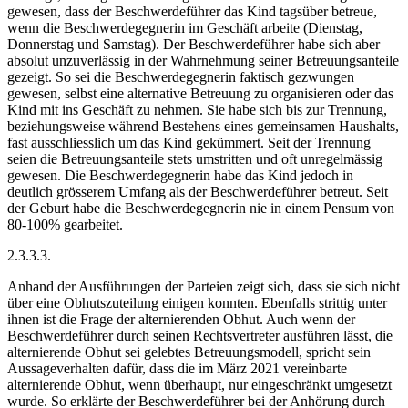
gewesen, dass der Beschwerdeführer das Kind tagsüber betreue,
wenn die Beschwerdegegnerin im Geschäft arbeite (Dienstag,
Donnerstag und Samstag). Der Beschwerdeführer habe sich aber
absolut unzuverlässig in der Wahrnehmung seiner Betreuungsanteile
gezeigt. So sei die Beschwerdegegnerin faktisch gezwungen
gewesen, selbst eine alternative Betreuung zu organisieren oder das
Kind mit ins Geschäft zu nehmen. Sie habe sich bis zur Trennung,
beziehungsweise während Bestehens eines gemeinsamen Haushalts,
fast ausschliesslich um das Kind gekümmert. Seit der Trennung
seien die Betreuungsanteile stets umstritten und oft unregelmässig
gewesen. Die Beschwerdegegnerin habe das Kind jedoch in
deutlich grösserem Umfang als der Beschwerdeführer betreut. Seit
der Geburt habe die Beschwerdegegnerin nie in einem Pensum von
80-100% gearbeitet.
2.3.3.3.
Anhand der Ausführungen der Parteien zeigt sich, dass sie sich nicht
über eine Obhutszuteilung einigen konnten. Ebenfalls strittig unter
ihnen ist die Frage der alternierenden Obhut. Auch wenn der
Beschwerdeführer durch seinen Rechtsvertreter ausführen lässt, die
alternierende Obhut sei gelebtes Betreuungsmodell, spricht sein
Aussageverhalten dafür, dass die im März 2021 vereinbarte
alternierende Obhut, wenn überhaupt, nur eingeschränkt umgesetzt
wurde. So erklärte der Beschwerdeführer bei der Anhörung durch