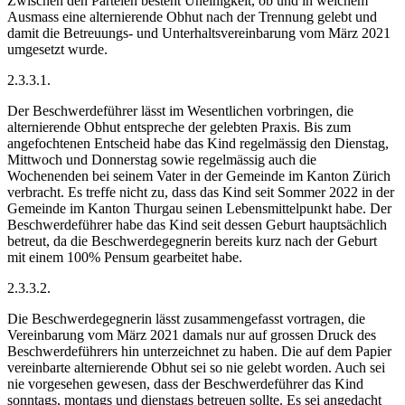
Zwischen den Parteien besteht Uneinigkeit, ob und in welchem
Ausmass eine alternierende Obhut nach der Trennung gelebt und
damit die Betreuungs- und Unterhaltsvereinbarung vom März 2021
umgesetzt wurde.
2.3.3.1.
Der Beschwerdeführer lässt im Wesentlichen vorbringen, die
alternierende Obhut entspreche der gelebten Praxis. Bis zum
angefochtenen Entscheid habe das Kind regelmässig den Dienstag,
Mittwoch und Donnerstag sowie regelmässig auch die
Wochenenden bei seinem Vater in der Gemeinde im Kanton Zürich
verbracht. Es treffe nicht zu, dass das Kind seit Sommer 2022 in der
Gemeinde im Kanton Thurgau seinen Lebensmittelpunkt habe. Der
Beschwerdeführer habe das Kind seit dessen Geburt hauptsächlich
betreut, da die Beschwerdegegnerin bereits kurz nach der Geburt
mit einem 100% Pensum gearbeitet habe.
2.3.3.2.
Die Beschwerdegegnerin lässt zusammengefasst vortragen, die
Vereinbarung vom März 2021 damals nur auf grossen Druck des
Beschwerdeführers hin unterzeichnet zu haben. Die auf dem Papier
vereinbarte alternierende Obhut sei so nie gelebt worden. Auch sei
nie vorgesehen gewesen, dass der Beschwerdeführer das Kind
sonntags, montags und dienstags betreuen sollte. Es sei angedacht