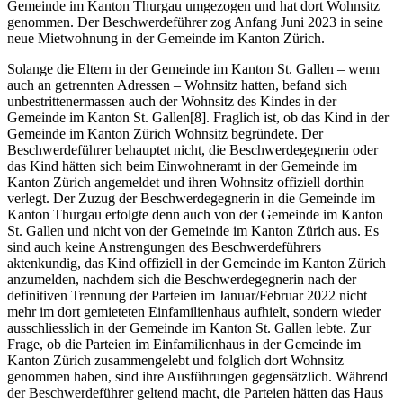
Gemeinde im Kanton Thurgau umgezogen und hat dort Wohnsitz
genommen. Der Beschwerdeführer zog Anfang Juni 2023 in seine
neue Mietwohnung in der Gemeinde im Kanton Zürich.
Solange die Eltern in der Gemeinde im Kanton St. Gallen – wenn
auch an getrennten Adressen – Wohnsitz hatten, befand sich
unbestrittenermassen auch der Wohnsitz des Kindes in der
Gemeinde im Kanton St. Gallen[8]. Fraglich ist, ob das Kind in der
Gemeinde im Kanton Zürich Wohnsitz begründete. Der
Beschwerdeführer behauptet nicht, die Beschwerdegegnerin oder
das Kind hätten sich beim Einwohneramt in der Gemeinde im
Kanton Zürich angemeldet und ihren Wohnsitz offiziell dorthin
verlegt. Der Zuzug der Beschwerdegegnerin in die Gemeinde im
Kanton Thurgau erfolgte denn auch von der Gemeinde im Kanton
St. Gallen und nicht von der Gemeinde im Kanton Zürich aus. Es
sind auch keine Anstrengungen des Beschwerdeführers
aktenkundig, das Kind offiziell in der Gemeinde im Kanton Zürich
anzumelden, nachdem sich die Beschwerdegegnerin nach der
definitiven Trennung der Parteien im Januar/Februar 2022 nicht
mehr im dort gemieteten Einfamilienhaus aufhielt, sondern wieder
ausschliesslich in der Gemeinde im Kanton St. Gallen lebte. Zur
Frage, ob die Parteien im Einfamilienhaus in der Gemeinde im
Kanton Zürich zusammengelebt und folglich dort Wohnsitz
genommen haben, sind ihre Ausführungen gegensätzlich. Während
der Beschwerdeführer geltend macht, die Parteien hätten das Haus