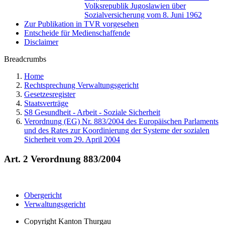
Volksrepublik Jugoslawien über
Sozialversicherung vom 8. Juni 1962
Zur Publikation in TVR vorgesehen
Entscheide für Medienschaffende
Disclaimer
Breadcrumbs
Home
Rechtsprechung Verwaltungsgericht
Gesetzesregister
Staatsverträge
S8 Gesundheit - Arbeit - Soziale Sicherheit
Verordnung (EG) Nr. 883/2004 des Europäischen Parlaments
und des Rates zur Koordinierung der Systeme der sozialen
Sicherheit vom 29. April 2004
Art. 2 Verordnung 883/2004
Obergericht
Verwaltungsgericht
Copyright
Kanton Thurgau