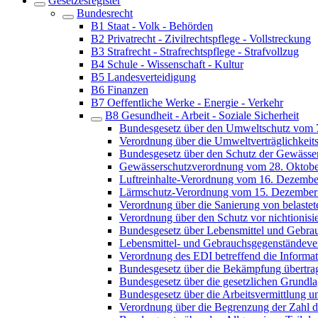
Gesetzesregister
Bundesrecht
B1 Staat - Volk - Behörden
B2 Privatrecht - Zivilrechtspflege - Vollstreckung
B3 Strafrecht - Strafrechtspflege - Strafvollzug
B4 Schule - Wissenschaft - Kultur
B5 Landesverteidigung
B6 Finanzen
B7 Oeffentliche Werke - Energie - Verkehr
B8 Gesundheit - Arbeit - Soziale Sicherheit
Bundesgesetz über den Umweltschutz vom 
Verordnung über die Umweltverträglichkei
Bundesgesetz über den Schutz der Gewässe
Gewässerschutzverordnung vom 28. Oktobe
Luftreinhalte-Verordnung vom 16. Dezembe
Lärmschutz-Verordnung vom 15. Dezember
Verordnung über die Sanierung von belaste
Verordnung über den Schutz vor nichtionis
Bundesgesetz über Lebensmittel und Gebra
Lebensmittel- und Gebrauchsgegenständev
Verordnung des EDI betreffend die Informat
Bundesgesetz über die Bekämpfung übertra
Bundesgesetz über die gesetzlichen Grundl
Bundesgesetz über die Arbeitsvermittlung u
Verordnung über die Begrenzung der Zahl 