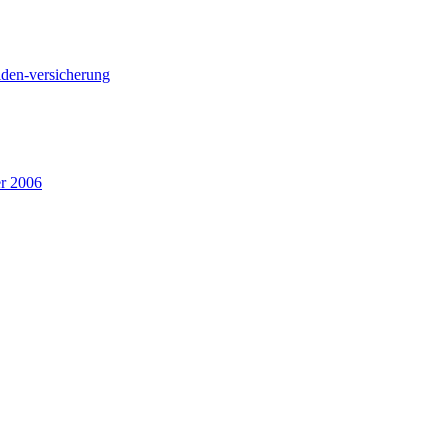
liden-versicherung
er 2006