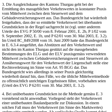
3. Die Ausgleichskasse des Kantons Thurgau geht bei der
Ermittlung des massgeblichen Verkehrswertes in konstanter Praxis
vom Mittelwert zwischen dem Steuerwert und dem
Gebäudeversicherungswert aus. Das Bundesgericht hat wiederholt
festgehalten, dass der so ermittelte Verkehrswert bei überbauten
Grundstücken in der Regel sachgerecht ist (vgl. unter anderem
Urteile des EVG P 50/00 vom 8. Februar 2001, E. 2b, P 1/02 vom
9. September 2002, E. 1b, und P 62/01 vom 30. Mai 2003, E. 3.2).
Im Urteil 8C_849/2008 vom 16. Juni 2009 hatte das Bundesgericht
in E. 6.3.4 ausgeführt, das Abstützen auf den Verkehrswert und
nicht den im Kanton Thurgau gestützt auf die massgebenden
Bestimmungen des ELG und der ELV praxisgemäss verwendeten
Mittelwert zwischen Gebäudeversicherungswert und Steuerwert als
Annäherungswert für den Verkehrswert der Liegenschaft stelle eine
Rechtsverletzung im Sinne von Art. 95 BGG dar. Das
Bundesgericht wies allerdings in seiner Praxis gleichzeitig
wiederholt darauf hin, dass Fälle, wo die übliche Mittelwertmethode
zu offensichtlich unrichtigen Ergebnissen führe, vorbehalten seien
(Urteil des EVG P 62/01 vom 30. Mai 2003, E. 3.2).
4. Bei unüberbauten Grundstücken ist die Methode gemäss E. 3
vorstehend nicht anwendbar. Vorliegend steht der Verkehrswert
einer unüberbauten Baulandparzelle zur Diskussion. In einem
solchen Fall muss der Verkehrswert (im Sinne des Marktwertes)
anderweitig ermittelt werden. Als verlässliche Quelle kommt dabei