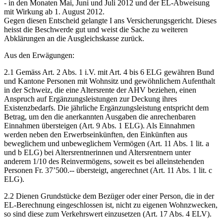
- in den Monaten Mai, Juni und Juli 2012 und der EL-Abweisung
mit Wirkung ab 1. August 2012.
Gegen diesen Entscheid gelangte I ans Versicherungsgericht. Dieses
heisst die Beschwerde gut und weist die Sache zu weiteren
Abklärungen an die Ausgleichskasse zurück.
Aus den Erwägungen:
2.1 Gemäss Art. 2 Abs. 1 i.V. mit Art. 4 bis 6 ELG gewähren Bund
und Kantone Personen mit Wohnsitz und gewöhnlichem Aufenthalt
in der Schweiz, die eine Altersrente der AHV beziehen, einen
Anspruch auf Ergänzungsleistungen zur Deckung ihres
Existenzbedarfs. Die jährliche Ergänzungsleistung entspricht dem
Betrag, um den die anerkannten Ausgaben die anrechenbaren
Einnahmen übersteigen (Art. 9 Abs. 1 ELG). Als Einnahmen
werden neben den Erwerbseinkünften, den Einkünften aus
beweglichem und unbeweglichem Vermögen (Art. 11 Abs. 1 lit. a
und b ELG) bei Altersrentnerinnen und Altersrentnern unter
anderem 1/10 des Reinvermögens, soweit es bei alleinstehenden
Personen Fr. 37’500.-- übersteigt, angerechnet (Art. 11 Abs. 1 lit. c
ELG).
2.2 Dienen Grundstücke dem Bezüger oder einer Person, die in der
EL-Berechnung eingeschlossen ist, nicht zu eigenen Wohnzwecken,
so sind diese zum Verkehrswert einzusetzen (Art. 17 Abs. 4 ELV).