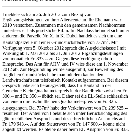
I meldete sich am 26. Juli 2012 zum Bezug von
Ergänzungsleistungen zu ihrer Altersrente an. Ihr Ehemann war
2010 verstorben. Zusammen mit den gemeinsamen Nachkommen
hinterliess er I als gesetzliche Erbin. Im Nachlass befindet sich unter
anderem die Parzelle Nr. X, in K. Dabei handelt es sich um eine
2
Baulandparzelle mit einer Grundstücksfläche von 737m
. Mit
Verfügung vom 5. Oktober 2012 sprach die Ausgleichskasse I mit
Wirkung ab 1. Mai 2012 bis 31. Juli 2012 Ergänzungsleistungen
von monatlich Fr. 833.-- zu. Gegen diese Verfügung erhob I
Einsprache. Das Amt für AHV und IV wies diese am 1. November
2012 ab. Zur Begründung wurde ausgeführt, zur Bewertung des
fraglichen Grundstücks habe man mit dem kantonalen
Landwirtschaftsamt telefonisch Kontakt aufgenommen. Bei diesem
Gespräch habe sich herausgestellt, dass für Bauland in der
Gemeinde K ein Quadratmeterpreis in der Bandbreite zwischen Fr.
300.-- und Fr. 350.-- üblich sei. Daher sei die EL-Stelle schliesslich
von einem durchschnittlichen Quadratmeterpreis von Fr. 325.--
2
ausgegangen. Bei 737m
habe der Verkehrswert von Fr. 239'525.--
resultiert. Der Anteil von I belaufe sich unter Berücksichtigung des
güterrechtlichen Anspruchs und des erbrechtlichen Anspruchs auf
Fr. 179'643.--. Auf den Steuerwert von Fr. 147'600.-- könne nicht
abgestützt werden. Es bleibe daher beim EL-Anspruch von Fr. 833.-