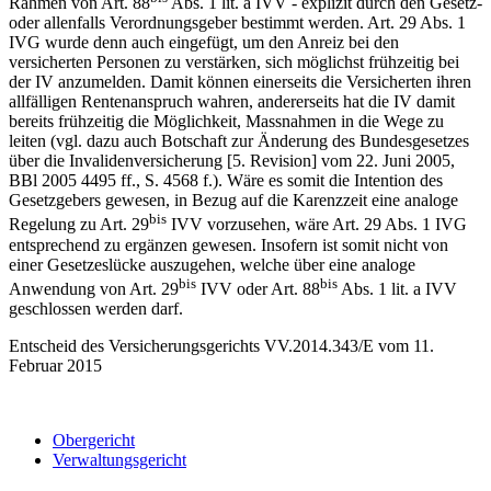
Rahmen von Art. 88
Abs. 1 lit. a IVV - explizit durch den Gesetz-
oder allenfalls Verordnungsgeber bestimmt werden. Art. 29 Abs. 1
IVG wurde denn auch eingefügt, um den Anreiz bei den
versicherten Personen zu verstärken, sich möglichst frühzeitig bei
der IV anzumelden. Damit können einerseits die Versicherten ihren
allfälligen Rentenanspruch wahren, andererseits hat die IV damit
bereits frühzeitig die Möglichkeit, Massnahmen in die Wege zu
leiten (vgl. dazu auch Botschaft zur Änderung des Bundesgesetzes
über die Invalidenversicherung [5. Revision] vom 22. Juni 2005,
BBl 2005 4495 ff., S. 4568 f.). Wäre es somit die Intention des
Gesetzgebers gewesen, in Bezug auf die Karenzzeit eine analoge
bis
Regelung zu Art. 29
IVV vorzusehen, wäre Art. 29 Abs. 1 IVG
entsprechend zu ergänzen gewesen. Insofern ist somit nicht von
einer Gesetzeslücke auszugehen, welche über eine analoge
bis
bis
Anwendung von Art. 29
IVV oder Art. 88
Abs. 1 lit. a IVV
geschlossen werden darf.
Entscheid des Versicherungsgerichts VV.2014.343/E vom 11.
Februar 2015
Obergericht
Verwaltungsgericht