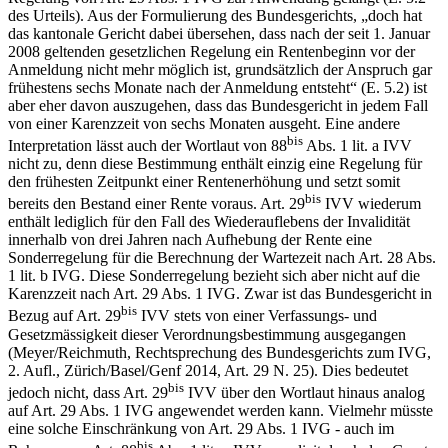
des Urteils). Aus der Formulierung des Bundesgerichts, „doch hat
das kantonale Gericht dabei übersehen, dass nach der seit 1. Januar
2008 geltenden gesetzlichen Regelung ein Rentenbeginn vor der
Anmeldung nicht mehr möglich ist, grundsätzlich der Anspruch gar
frühestens sechs Monate nach der Anmeldung entsteht“ (E. 5.2) ist
aber eher davon auszugehen, dass das Bundesgericht in jedem Fall
von einer Karenzzeit von sechs Monaten ausgeht. Eine andere
bis
Interpretation lässt auch der Wortlaut von 88
Abs. 1 lit. a IVV
nicht zu, denn diese Bestimmung enthält einzig eine Regelung für
den frühesten Zeitpunkt einer Rentenerhöhung und setzt somit
bis
bereits den Bestand einer Rente voraus. Art. 29
IVV wiederum
enthält lediglich für den Fall des Wiederauflebens der Invalidität
innerhalb von drei Jahren nach Aufhebung der Rente eine
Sonderregelung für die Berechnung der Wartezeit nach Art. 28 Abs.
1 lit. b IVG. Diese Sonderregelung bezieht sich aber nicht auf die
Karenzzeit nach Art. 29 Abs. 1 IVG. Zwar ist das Bundesgericht in
bis
Bezug auf Art. 29
IVV stets von einer Verfassungs- und
Gesetzmässigkeit dieser Verordnungsbestimmung ausgegangen
(Meyer/Reichmuth, Rechtsprechung des Bundesgerichts zum IVG,
2. Aufl., Zürich/Basel/Genf 2014, Art. 29 N. 25). Dies bedeutet
bis
jedoch nicht, dass Art. 29
IVV über den Wortlaut hinaus analog
auf Art. 29 Abs. 1 IVG angewendet werden kann. Vielmehr müsste
eine solche Einschränkung von Art. 29 Abs. 1 IVG - auch im
bis