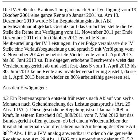
Die IV-Stelle des Kantons Thurgau sprach S mit Verfügung vom 19.
Oktober 2001 eine ganze Rente ab Januar 2001 zu. Am 13.
Dezember 2010 wurde S im Begutachtungsinstitut ABI
polydisziplinär abgeklärt. Gestützt auf das Gutachten stellte die IV-
Stelle die Rente mit Verfügung vom 11. November 2011 per Ende
Dezember 2011 ein. Im Oktober 2012 ersuchte S um
Neubeurteilung der IV-Leistungen. In der Folge veranlasste die IV-
Stelle eine Verlaufsbegutachtung und sprach S mit Verfügung vom
3. November 2014 eine befristete Viertelsrente vom 1. April 2013
bis 30. Juni 2013 zu. Die dagegen erhobene Beschwerde weist das
Versicherungsgericht ab und stellt fest, dass S vom 1. April 2013 bis
30. Juni 2013 keine Rente aus Invalidenversicherung zusteht, da sie
ab 1. April 2013 bereits wieder zu 80% arbeitsfähig gewesen sei.
Aus den Erwägungen:
4.2 Ein Rentenanspruch entsteht frühestens nach Ablauf von sechs
Monaten nach Geltendmachung des Leistungsanspruchs (Art. 29
Abs. 1 IVG). Diese gesetzliche Regelung ist seit Januar 2008 in
Kraft. In seinem Entscheid 8C_888/2011 vom 7. Mai 2012 hat das
Bundesgericht offen gelassen, ob bei einem Wiederaufleben der
Invalidität innerhalb von drei Jahren nach Aufhebung der Rente Art.
bis
88
Abs. 1 lit. a IVV analog anwendbar ist oder ob die generelle
Regelung von Art. 29 Abs. 1 IVG zur Anwendung gelangt (E. 5.2