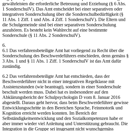
gewährleisten die erforderliche Betreuung und Erziehung (§ 6 Abs.
1 SonderschulV). Das Amt entscheidet bei einer separativen oder
integrativen Sonderschulung über die Sonderschulbedürftigkeit (§
11 Abs. 1 Ziff. 1 und Abs. 4 Ziff. 1 SonderschulV). Die Eltern und
die Schulgemeinde sind bei einer separativen Sonderschulung
anzuhören. Es besteht kein Wahlrecht auf eine bestimmte
Sonderschule (§ 11 Abs. 2 SonderschulV).
6.
6.1 Das verfahrensbeteiligte Amt hat vorliegend zu Recht über die
Sonderschulung des Beschwerdeführers entschieden, denn gemäss §
3 Abs. 1 und § 11 Abs. 1 Ziff. 1 SonderschulV ist das Amt dafür
zuständig.
6.2 Das verfahrensbeteiligte Amt hat entschieden, dass der
Beschwerdeführer nicht in einer integrativen Regelklasse mit
Assistenzstunden (wie beantragt), sondern in einer Sonderschule
beschult werden muss. Dabei hat es insbesondere auf den
Abklärungsbericht der Schulpsychologin D vom 8. Januar 2016
abgestellt. Daraus geht hervor, dass beim Beschwerdeführer gewisse
Entwicklungsschritte in den Bereichen Sprache, Feinmotorik und
Kognition erreicht werden konnten. Im Bereich der
Selbständigkeitsentwicklung und den Sozialkompetenzen habe er
aber immer wieder viel Anleitung und Unterstützung gebraucht. Die
Integration in die Gruppe sei insgesamt nicht wunschgemäss