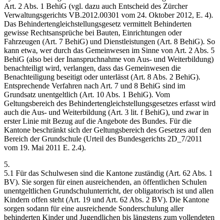
Art. 2 Abs. 1 BehiG (vgl. dazu auch Entscheid des Zürcher
Verwaltungsgerichts VB.2012.00301 vom 24. Oktober 2012, E. 4).
Das Behindertengleichstellungsgesetz vermittelt Behinderten
gewisse Rechtsansprüche bei Bauten, Einrichtungen oder
Fahrzeugen (Art. 7 BehiG) und Dienstleistungen (Art. 8 BehiG). So
kann etwa, wer durch das Gemeinwesen im Sinne von Art. 2 Abs. 5
BehiG (also bei der Inanspruchnahme von Aus- und Weiterbildung)
benachteiligt wird, verlangen, dass das Gemeinwesen die
Benachteiligung beseitigt oder unterlässt (Art. 8 Abs. 2 BehiG).
Entsprechende Verfahren nach Art. 7 und 8 BehiG sind im
Grundsatz unentgeltlich (Art. 10 Abs. 1 BehiG). Vom
Geltungsbereich des Behindertengleichstellungsgesetzes erfasst wird
auch die Aus- und Weiterbildung (Art. 3 lit. f BehiG), und zwar in
erster Linie mit Bezug auf die Angebote des Bundes. Für die
Kantone beschränkt sich der Geltungsbereich des Gesetzes auf den
Bereich der Grundschule (Urteil des Bundesgerichts 2D_7/2011
vom 19. Mai 2011 E. 2.4).
5.
5.1 Für das Schulwesen sind die Kantone zuständig (Art. 62 Abs. 1
BV). Sie sorgen für einen ausreichenden, an öffentlichen Schulen
unentgeltlichen Grundschulunterricht, der obligatorisch ist und allen
Kindern offen steht (Art. 19 und Art. 62 Abs. 2 BV). Die Kantone
sorgen sodann für eine ausreichende Sonderschulung aller
behinderten Kinder und Jugendlichen bis längstens zum vollendeten