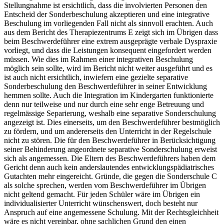
Stellungnahme ist ersichtlich, dass die involvierten Personen den
Entscheid der Sonderbeschulung akzeptieren und eine integrative
Beschulung im vorliegenden Fall nicht als sinnvoll erachten. Auch
aus dem Bericht des Therapiezentrums E zeigt sich im Übrigen dass
beim Beschwerdeführer eine extrem ausgeprägte verbale Dyspraxie
vorliegt, und dass die Leistungen konsequent eingefordert werden
müssen. Wie dies im Rahmen einer integrativen Beschulung
möglich sein sollte, wird im Bericht nicht weiter ausgeführt und es
ist auch nicht ersichtlich, inwiefern eine gezielte separative
Sonderbeschulung den Beschwerdeführer in seiner Entwicklung
hemmen sollte. Auch die Integration im Kindergarten funktionierte
denn nur teilweise und nur durch eine sehr enge Betreuung und
regelmässige Separierung, weshalb eine separative Sonderschulung
angezeigt ist. Dies einerseits, um den Beschwerdeführer bestmöglich
zu fördern, und um andererseits den Unterricht in der Regelschule
nicht zu stören. Die für den Beschwerdeführer in Berücksichtigung
seiner Behinderung angeordnete separative Sonderschulung erweist
sich als angemessen. Die Eltern des Beschwerdeführers haben dem
Gericht denn auch kein anderslautendes entwicklungspädiatrisches
Gutachten mehr eingereicht. Gründe, die gegen die Sonderschule C
als solche sprechen, werden vom Beschwerdeführer im Übrigen
nicht geltend gemacht. Für jeden Schüler wäre im Übrigen ein
individualisierter Unterricht wünschenswert, doch besteht nur
Anspruch auf eine angemessene Schulung. Mit der Rechtsgleichheit
wäre es nicht vereinbar, ohne sachlichen Grund den einen