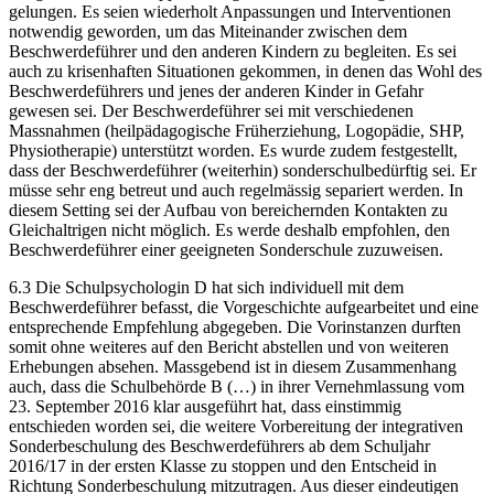
gelungen. Es seien wiederholt Anpassungen und Interventionen
notwendig geworden, um das Miteinander zwischen dem
Beschwerdeführer und den anderen Kindern zu begleiten. Es sei
auch zu krisenhaften Situationen gekommen, in denen das Wohl des
Beschwerdeführers und jenes der anderen Kinder in Gefahr
gewesen sei. Der Beschwerdeführer sei mit verschiedenen
Massnahmen (heilpädagogische Früherziehung, Logopädie, SHP,
Physiotherapie) unterstützt worden. Es wurde zudem festgestellt,
dass der Beschwerdeführer (weiterhin) sonderschulbedürftig sei. Er
müsse sehr eng betreut und auch regelmässig separiert werden. In
diesem Setting sei der Aufbau von bereichernden Kontakten zu
Gleichaltrigen nicht möglich. Es werde deshalb empfohlen, den
Beschwerdeführer einer geeigneten Sonderschule zuzuweisen.
6.3 Die Schulpsychologin D hat sich individuell mit dem
Beschwerdeführer befasst, die Vorgeschichte aufgearbeitet und eine
entsprechende Empfehlung abgegeben. Die Vorinstanzen durften
somit ohne weiteres auf den Bericht abstellen und von weiteren
Erhebungen absehen. Massgebend ist in diesem Zusammenhang
auch, dass die Schulbehörde B (…) in ihrer Vernehmlassung vom
23. September 2016 klar ausgeführt hat, dass einstimmig
entschieden worden sei, die weitere Vorbereitung der integrativen
Sonderbeschulung des Beschwerdeführers ab dem Schuljahr
2016/17 in der ersten Klasse zu stoppen und den Entscheid in
Richtung Sonderbeschulung mitzutragen. Aus dieser eindeutigen