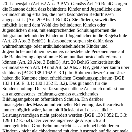
20. Lebensjahr (Art. 62 Abs. 3 BV). Gemäss Art. 20 BehiG sorgen
die Kantone dafür, dass behinderte Kinder und Jugendliche eine
Grundschulung erhalten, die ihren besonderen Bedürfnissen
angepasst ist (Art. 20 Abs. 1 BehiG). Sie fördern, soweit dies
möglich ist und dem Wohl des behinderten Kindes oder
Jugendlichen dient, mit entsprechenden Schulungsformen die
Integration behinderter Kinder und Jugendlicher in die Regelschule
(Art. 20 Abs. 2 BehiG). Insbesondere sorgen sie dafür, dass
wahrnehmungs- oder artikulationsbehinderte Kinder und
Jugendliche und ihnen besonders nahestehende Personen eine auf
die Behinderung abgestimmte Kommunikationstechnik erlernen
können (Art. 20 Abs. 3 BehiG). Art. 20 BehiG konkretisiert die
Grundsätze von Art. 19 und Art. 62 Abs. 3 BV, geht aber kaum über
sie hinaus (BGE 138 I 162 E. 3.1). Im Rahmen dieser Grundsätze
haben die Kantone einen erheblichen Gestaltungsspielraum (BGE
133 I 156 E. 3.1; 130 I 352 E. 3.2). Das gilt auch für die
Sonderschulung. Der verfassungsrechtliche Anspruch umfasst nur
ein angemessenes, erfahrungsgemäss ausreichendes
Bildungsangebot an öffentlichen Schulen. Ein darüber
hinausgehendes Mass an individueller Betreuung, das theoretisch
immer möglich wäre, kann mit Rücksicht auf das staatliche
Leistungsvermögen nicht gefordert werden (BGE 130 I 352 E. 3.3;
129 I 12 E. 6.4). Der verfassungsmässige Anspruch auf
unentgeltlichen Grundschulunterricht ist - auch bei behinderten
Kindern - nicht gleichbedeutend mit dem Anspruch auf die optimale