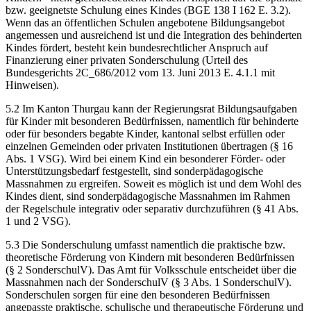
bzw. geeignetste Schulung eines Kindes (BGE 138 I 162 E. 3.2).
Wenn das an öffentlichen Schulen angebotene Bildungsangebot
angemessen und ausreichend ist und die Integration des behinderten
Kindes fördert, besteht kein bundesrechtlicher Anspruch auf
Finanzierung einer privaten Sonderschulung (Urteil des
Bundesgerichts 2C_686/2012 vom 13. Juni 2013 E. 4.1.1 mit
Hinweisen).
5.2 Im Kanton Thurgau kann der Regierungsrat Bildungsaufgaben
für Kinder mit besonderen Bedürfnissen, namentlich für behinderte
oder für besonders begabte Kinder, kantonal selbst erfüllen oder
einzelnen Gemeinden oder privaten Institutionen übertragen (§ 16
Abs. 1 VSG). Wird bei einem Kind ein besonderer Förder- oder
Unterstützungsbedarf festgestellt, sind sonderpädagogische
Massnahmen zu ergreifen. Soweit es möglich ist und dem Wohl des
Kindes dient, sind sonderpädagogische Massnahmen im Rahmen
der Regelschule integrativ oder separativ durchzuführen (§ 41 Abs.
1 und 2 VSG).
5.3 Die Sonderschulung umfasst namentlich die praktische bzw.
theoretische Förderung von Kindern mit besonderen Bedürfnissen
(§ 2 SonderschulV). Das Amt für Volksschule entscheidet über die
Massnahmen nach der SonderschulV (§ 3 Abs. 1 SonderschulV).
Sonderschulen sorgen für eine den besonderen Bedürfnissen
angepasste praktische, schulische und therapeutische Förderung und