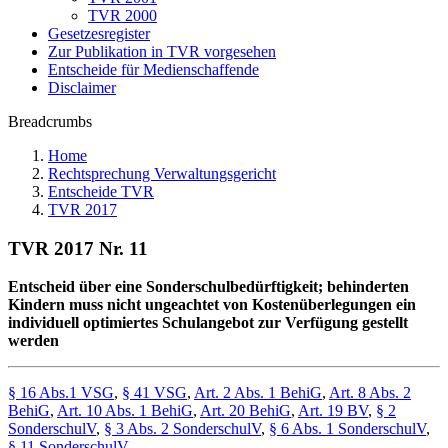
TVR 2000
Gesetzesregister
Zur Publikation in TVR vorgesehen
Entscheide für Medienschaffende
Disclaimer
Breadcrumbs
Home
Rechtsprechung Verwaltungsgericht
Entscheide TVR
TVR 2017
TVR 2017 Nr. 11
Entscheid über eine Sonderschulbedürftigkeit; behinderten
Kindern muss nicht ungeachtet von Kostenüberlegungen ein
individuell optimiertes Schulangebot zur Verfügung gestellt
werden
§ 16 Abs.1 VSG
,
§ 41 VSG
,
Art. 2 Abs. 1 BehiG
,
Art. 8 Abs. 2
BehiG
,
Art. 10 Abs. 1 BehiG
,
Art. 20 BehiG
,
Art. 19 BV
,
§ 2
SonderschulV
,
§ 3 Abs. 2 SonderschulV
,
§ 6 Abs. 1 SonderschulV
,
§ 11 SonderschulV