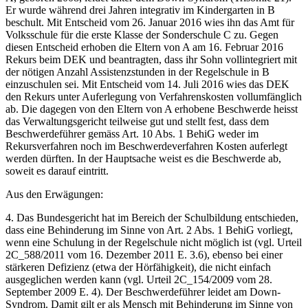
Er wurde während drei Jahren integrativ im Kindergarten in B
beschult. Mit Entscheid vom 26. Januar 2016 wies ihn das Amt für
Volksschule für die erste Klasse der Sonderschule C zu. Gegen
diesen Entscheid erhoben die Eltern von A am 16. Februar 2016
Rekurs beim DEK und beantragten, dass ihr Sohn vollintegriert mit
der nötigen Anzahl Assistenzstunden in der Regelschule in B
einzuschulen sei. Mit Entscheid vom 14. Juli 2016 wies das DEK
den Rekurs unter Auferlegung von Verfahrenskosten vollumfänglich
ab. Die dagegen von den Eltern von A erhobene Beschwerde heisst
das Verwaltungsgericht teilweise gut und stellt fest, dass dem
Beschwerdeführer gemäss Art. 10 Abs. 1 BehiG weder im
Rekursverfahren noch im Beschwerdeverfahren Kosten auferlegt
werden dürften. In der Hauptsache weist es die Beschwerde ab,
soweit es darauf eintritt.
Aus den Erwägungen:
4. Das Bundesgericht hat im Bereich der Schulbildung entschieden,
dass eine Behinderung im Sinne von Art. 2 Abs. 1 BehiG vorliegt,
wenn eine Schulung in der Regelschule nicht möglich ist (vgl. Urteil
2C_588/2011 vom 16. Dezember 2011 E. 3.6), ebenso bei einer
stärkeren Defizienz (etwa der Hörfähigkeit), die nicht einfach
ausgeglichen werden kann (vgl. Urteil 2C_154/2009 vom 28.
September 2009 E. 4). Der Beschwerdeführer leidet am Down-
Syndrom. Damit gilt er als Mensch mit Behinderung im Sinne von