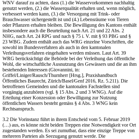
WNV darauf zu achten, dass (1.) die Wasservorkommen nachhaltig
genutzt werden, (2.) die Wasserqualität erhalten und, wenn möglich,
verbessert werden kann, (3.) die Versorgung mit Trink- oder
Brauchwasser sichergestellt ist und (4.) Lebensräume von Tieren
oder Pflanzen erhalten bleiben. Die Bewilligung des Kantons enthält
insbesondere auch die Beurteilung nach Art. 21 und 22 Abs. 2
NHG, nach Art. 24 RPG und nach § 75 i. V. mit § 93 PBG und §
23 WBG. Zudem enthält auch das WRG einzelne Vorschriften, die
sowohl im Bundesverfahren als auch in den kantonalen
Verleihungsverfahren eingehalten werden müssen. Laut Art. 39
WRG berücksichtigt die Behörde bei der Verleihung das öffentliche
Wohl, die wirtschaftliche Ausnutzung des Gewässers und die an ihm
bestehenden Interessen (Giovannini, in:
Griffel/Liniger/Rausch/Thurnherr [Hrsg.], Praxishandbuch
Öffentliches Baurecht, Zürich/Basel/Genf 2016, Rz. 5.211). Die
betroffenen Gemeinden und die kantonalen Fachstellen sind
vorgängig anzuhören (vgl. § 15 Abs. 2 und 3 WNG). Auf die
Erteilung einer Konzession oder Bewilligung zur Nutzung
öffentlichen Wassers besteht gemäss § 4 Abs. 3 WNG kein
Rechtsanspruch.
3.2 Die Vorinstanz führt in ihrem Entscheid vom 5. Februar 2019
(…) aus, es könne nicht beiden Treppen eine Notwendigkeit vor Ort
zugestanden werden. Es sei zumutbar, dass eine einzige Treppe von
mehreren Parteien als Seezugang genutzt werde. Die