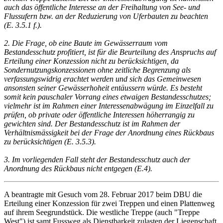
auch das öffentliche Interesse an der Freihaltung von See- und
Flussufern bzw. an der Reduzierung von Uferbauten zu beachten
(E. 3.5.1 f.).
2. Die Frage, ob eine Baute im Gewässerraum vom
Bestandesschutz profitiert, ist für die Beurteilung des Anspruchs auf
Erteilung einer Konzession nicht zu berücksichtigen, da
Sondernutzungskonzessionen ohne zeitliche Begrenzung als
verfassungswidrig erachtet werden und sich das Gemeinwesen
ansonsten seiner Gewässerhoheit entäussern würde. Es besteht
somit kein pauschaler Vorrang eines etwaigen Bestandesschutzes;
vielmehr ist im Rahmen einer Interessenabwägung im Einzelfall zu
prüfen, ob private oder öffentliche Interessen höherrangig zu
gewichten sind. Der Bestandesschutz ist im Rahmen der
Verhältnismässigkeit bei der Frage der Anordnung eines Rückbaus
zu berücksichtigen (E. 3.5.3).
3. Im vorliegenden Fall steht der Bestandesschutz auch der
Anordnung des Rückbaus nicht entgegen (E.4).
A beantragte mit Gesuch vom 28. Februar 2017 beim DBU die
Erteilung einer Konzession für zwei Treppen und einen Plattenweg
auf ihrem Seegrundstück. Die westliche Treppe (auch "Treppe
West") ist samt Fussweg als Dienstbarkeit zulasten der Liegenschaft