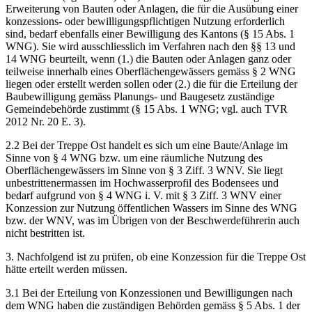
Erweiterung von Bauten oder Anlagen, die für die Ausübung einer
konzessions- oder bewilligungspflichtigen Nutzung erforderlich
sind, bedarf ebenfalls einer Bewilligung des Kantons (§ 15 Abs. 1
WNG). Sie wird ausschliesslich im Verfahren nach den §§ 13 und
14 WNG beurteilt, wenn (1.) die Bauten oder Anlagen ganz oder
teilweise innerhalb eines Oberflächengewässers gemäss § 2 WNG
liegen oder erstellt werden sollen oder (2.) die für die Erteilung der
Baubewilligung gemäss Planungs- und Baugesetz zuständige
Gemeindebehörde zustimmt (§ 15 Abs. 1 WNG; vgl. auch TVR
2012 Nr. 20 E. 3).
2.2 Bei der Treppe Ost handelt es sich um eine Baute/Anlage im
Sinne von § 4 WNG bzw. um eine räumliche Nutzung des
Oberflächengewässers im Sinne von § 3 Ziff. 3 WNV. Sie liegt
unbestrittenermassen im Hochwasserprofil des Bodensees und
bedarf aufgrund von § 4 WNG i. V. mit § 3 Ziff. 3 WNV einer
Konzession zur Nutzung öffentlichen Wassers im Sinne des WNG
bzw. der WNV, was im Übrigen von der Beschwerdeführerin auch
nicht bestritten ist.
3. Nachfolgend ist zu prüfen, ob eine Konzession für die Treppe Ost
hätte erteilt werden müssen.
3.1 Bei der Erteilung von Konzessionen und Bewilligungen nach
dem WNG haben die zuständigen Behörden gemäss § 5 Abs. 1 der