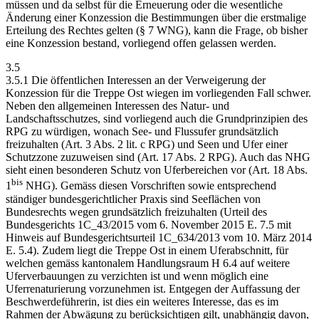
müssen und da selbst für die Erneuerung oder die wesentliche
Änderung einer Konzession die Bestimmungen über die erstmalige
Erteilung des Rechtes gelten (§ 7 WNG), kann die Frage, ob bisher
eine Konzession bestand, vorliegend offen gelassen werden.
3.5
3.5.1 Die öffentlichen Interessen an der Verweigerung der
Konzession für die Treppe Ost wiegen im vorliegenden Fall schwer.
Neben den allgemeinen Interessen des Natur- und
Landschaftsschutzes, sind vorliegend auch die Grundprinzipien des
RPG zu würdigen, wonach See- und Flussufer grundsätzlich
freizuhalten (Art. 3 Abs. 2 lit. c RPG) und Seen und Ufer einer
Schutzzone zuzuweisen sind (Art. 17 Abs. 2 RPG). Auch das NHG
sieht einen besonderen Schutz von Uferbereichen vor (Art. 18 Abs.
bis
1
NHG). Gemäss diesen Vorschriften sowie entsprechend
ständiger bundesgerichtlicher Praxis sind Seeflächen von
Bundesrechts wegen grundsätzlich freizuhalten (Urteil des
Bundesgerichts 1C_43/2015 vom 6. November 2015 E. 7.5 mit
Hinweis auf Bundesgerichtsurteil 1C_634/2013 vom 10. März 2014
E. 5.4). Zudem liegt die Treppe Ost in einem Uferabschnitt, für
welchen gemäss kantonalem Handlungsraum H 6.4 auf weitere
Uferverbauungen zu verzichten ist und wenn möglich eine
Uferrenaturierung vorzunehmen ist. Entgegen der Auffassung der
Beschwerdeführerin, ist dies ein weiteres Interesse, das es im
Rahmen der Abwägung zu berücksichtigen gilt, unabhängig davon,