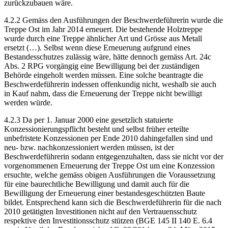
zurückzubauen wäre.
4.2.2 Gemäss den Ausführungen der Beschwerdeführerin wurde die
Treppe Ost im Jahr 2014 erneuert. Die bestehende Holztreppe
wurde durch eine Treppe ähnlicher Art und Grösse aus Metall
ersetzt (…). Selbst wenn diese Erneuerung aufgrund eines
Bestandesschutzes zulässig wäre, hätte dennoch gemäss Art. 24c
Abs. 2 RPG vorgängig eine Bewilligung bei der zuständigen
Behörde eingeholt werden müssen. Eine solche beantragte die
Beschwerdeführerin indessen offenkundig nicht, weshalb sie auch
in Kauf nahm, dass die Erneuerung der Treppe nicht bewilligt
werden würde.
4.2.3 Da per 1. Januar 2000 eine gesetzlich statuierte
Konzessionierungspflicht besteht und selbst früher erteilte
unbefristete Konzessionen per Ende 2010 dahingefallen sind und
neu- bzw. nachkonzessioniert werden müssen, ist der
Beschwerdeführerin sodann entgegenzuhalten, dass sie nicht vor der
vorgenommenen Erneuerung der Treppe Ost um eine Konzession
ersuchte, welche gemäss obigen Ausführungen die Voraussetzung
für eine baurechtliche Bewilligung und damit auch für die
Bewilligung der Erneuerung einer bestandesgeschützten Baute
bildet. Entsprechend kann sich die Beschwerdeführerin für die nach
2010 getätigten Investitionen nicht auf den Vertrauensschutz
respektive den Investitionsschutz stützen (BGE 145 II 140 E. 6.4