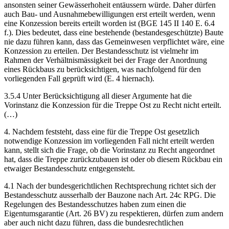
ansonsten seiner Gewässerhoheit entäussern würde. Daher dürfen
auch Bau- und Ausnahmebewilligungen erst erteilt werden, wenn
eine Konzession bereits erteilt worden ist (BGE 145 II 140 E. 6.4
f.). Dies bedeutet, dass eine bestehende (bestandesgeschützte) Baute
nie dazu führen kann, dass das Gemeinwesen verpflichtet wäre, eine
Konzession zu erteilen. Der Bestandesschutz ist vielmehr im
Rahmen der Verhältnismässigkeit bei der Frage der Anordnung
eines Rückbaus zu berücksichtigen, was nachfolgend für den
vorliegenden Fall geprüft wird (E. 4 hiernach).
3.5.4 Unter Berücksichtigung all dieser Argumente hat die
Vorinstanz die Konzession für die Treppe Ost zu Recht nicht erteilt.
(…)
4. Nachdem feststeht, dass eine für die Treppe Ost gesetzlich
notwendige Konzession im vorliegenden Fall nicht erteilt werden
kann, stellt sich die Frage, ob die Vorinstanz zu Recht angeordnet
hat, dass die Treppe zurückzubauen ist oder ob diesem Rückbau ein
etwaiger Bestandesschutz entgegensteht.
4.1 Nach der bundesgerichtlichen Rechtsprechung richtet sich der
Bestandesschutz ausserhalb der Bauzone nach Art. 24c RPG. Die
Regelungen des Bestandesschutzes haben zum einen die
Eigentumsgarantie (Art. 26 BV) zu respektieren, dürfen zum andern
aber auch nicht dazu führen, dass die bundesrechtlichen