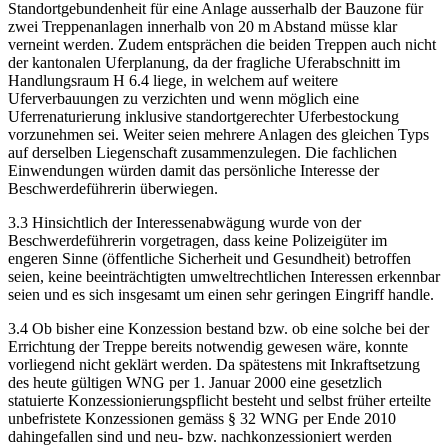
Standortgebundenheit für eine Anlage ausserhalb der Bauzone für
zwei Treppenanlagen innerhalb von 20 m Abstand müsse klar
verneint werden. Zudem entsprächen die beiden Treppen auch nicht
der kantonalen Uferplanung, da der fragliche Uferabschnitt im
Handlungsraum H 6.4 liege, in welchem auf weitere
Uferverbauungen zu verzichten und wenn möglich eine
Uferrenaturierung inklusive standortgerechter Uferbestockung
vorzunehmen sei. Weiter seien mehrere Anlagen des gleichen Typs
auf derselben Liegenschaft zusammenzulegen. Die fachlichen
Einwendungen würden damit das persönliche Interesse der
Beschwerdeführerin überwiegen.
3.3 Hinsichtlich der Interessenabwägung wurde von der
Beschwerdeführerin vorgetragen, dass keine Polizeigüter im
engeren Sinne (öffentliche Sicherheit und Gesundheit) betroffen
seien, keine beeinträchtigten umweltrechtlichen Interessen erkennbar
seien und es sich insgesamt um einen sehr geringen Eingriff handle.
3.4 Ob bisher eine Konzession bestand bzw. ob eine solche bei der
Errichtung der Treppe bereits notwendig gewesen wäre, konnte
vorliegend nicht geklärt werden. Da spätestens mit Inkraftsetzung
des heute gültigen WNG per 1. Januar 2000 eine gesetzlich
statuierte Konzessionierungspflicht besteht und selbst früher erteilte
unbefristete Konzessionen gemäss § 32 WNG per Ende 2010
dahingefallen sind und neu- bzw. nachkonzessioniert werden