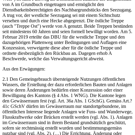
von A im Grundbuch eingetragen und ermöglicht den
Dienstbarkeitsberechtigten des Nachbargrundstücks den Seezugang.
A trug vor, der westliche Seezugang sei mit einem Sichtschutz
versehen und durch eine Hecke abgegrenzt. Die östliche Treppe
(auch "Treppe Ost") werde von A genutzt. Beide Treppen bestünden
seit mindestens 60 Jahren und seien formell bewilligt worden. Am 5.
Februar 2019 erteilte das DBU für die westliche Treppe und den
dazugehörigen Plattenweg unter Bedingungen und Auflagen eine
Konzession, verweigerte diese aber für die östliche Treppe und
ordnete diesbezüglich den Rückbau an. Dagegen erhob A
Beschwerde, welche das Verwaltungsgericht abweist.
Aus den Erwägungen:
2.1 Den Gemeingebrauch übersteigende Nutzungen öffentlichen
Wassers, die Erstellung der dazu erforderlichen Bauten und Anlagen
sowie deren Änderungen bedürfen einer Konzession oder einer
Bewilligung des Kantons (§ 4 Abs. 1 WNG). Die Kantone legen
den Gewässerraum fest (vgl. Art. 36a Abs. 1 GSchG). Gemäss Art.?
41c GSchV dürfen im Gewässerraum nur standortgebundene, im
öffentlichen Interesse liegende Anlagen wie Fuss- und Wanderwege,
Flusskraftwerke oder Brücken erstellt werden (vgl. Abs. 1). Anlagen
im Gewässerraum sind in ihrem Bestand grundsätzlich geschützt,
sofern sie rechtmässig erstellt wurden und bestimmungsgemäss
nutzbar sind (vgl. Abs. 2). (…) Die Errichtung, Änderung oder