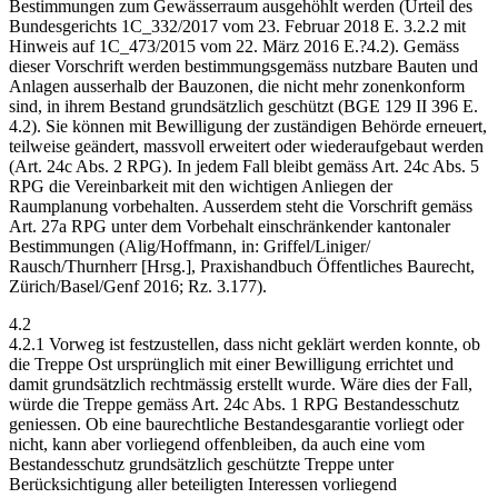
Bestimmungen zum Gewässerraum ausgehöhlt werden (Urteil des
Bundesgerichts 1C_332/2017 vom 23. Februar 2018 E. 3.2.2 mit
Hinweis auf 1C_473/2015 vom 22. März 2016 E.?4.2). Gemäss
dieser Vorschrift werden bestimmungsgemäss nutzbare Bauten und
Anlagen ausserhalb der Bauzonen, die nicht mehr zonenkonform
sind, in ihrem Bestand grundsätzlich geschützt (BGE 129 II 396 E.
4.2). Sie können mit Bewilligung der zuständigen Behörde erneuert,
teilweise geändert, massvoll erweitert oder wiederaufgebaut werden
(Art. 24c Abs. 2 RPG). In jedem Fall bleibt gemäss Art. 24c Abs. 5
RPG die Vereinbarkeit mit den wichtigen Anliegen der
Raumplanung vorbehalten. Ausserdem steht die Vorschrift gemäss
Art. 27a RPG unter dem Vorbehalt einschränkender kantonaler
Bestimmungen (Alig/Hoffmann, in: Griffel/Liniger/
Rausch/Thurnherr [Hrsg.], Praxishandbuch Öffentliches Baurecht,
Zürich/Basel/Genf 2016; Rz. 3.177).
4.2
4.2.1 Vorweg ist festzustellen, dass nicht geklärt werden konnte, ob
die Treppe Ost ursprünglich mit einer Bewilligung errichtet und
damit grundsätzlich rechtmässig erstellt wurde. Wäre dies der Fall,
würde die Treppe gemäss Art. 24c Abs. 1 RPG Bestandesschutz
geniessen. Ob eine baurechtliche Bestandesgarantie vorliegt oder
nicht, kann aber vorliegend offenbleiben, da auch eine vom
Bestandesschutz grundsätzlich geschützte Treppe unter
Berücksichtigung aller beteiligten Interessen vorliegend