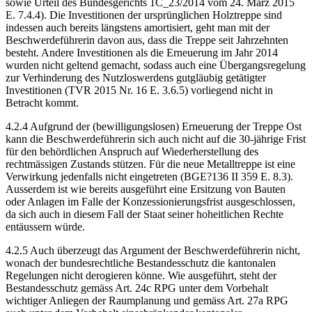
sowie Urteil des Bundesgerichts 1C_23/2014 vom 24. März 2015
E. 7.4.4). Die Investitionen der ursprünglichen Holztreppe sind
indessen auch bereits längstens amortisiert, geht man mit der
Beschwerdeführerin davon aus, dass die Treppe seit Jahrzehnten
besteht. Andere Investitionen als die Erneuerung im Jahr 2014
wurden nicht geltend gemacht, sodass auch eine Übergangsregelung
zur Verhinderung des Nutzloswerdens gutgläubig getätigter
Investitionen (TVR 2015 Nr. 16 E. 3.6.5) vorliegend nicht in
Betracht kommt.
4.2.4 Aufgrund der (bewilligungslosen) Erneuerung der Treppe Ost
kann die Beschwerdeführerin sich auch nicht auf die 30-jährige Frist
für den behördlichen Anspruch auf Wiederherstellung des
rechtmässigen Zustands stützen. Für die neue Metalltreppe ist eine
Verwirkung jedenfalls nicht eingetreten (BGE?136 II 359 E. 8.3).
Ausserdem ist wie bereits ausgeführt eine Ersitzung von Bauten
oder Anlagen im Falle der Konzessionierungsfrist ausgeschlossen,
da sich auch in diesem Fall der Staat seiner hoheitlichen Rechte
entäussern würde.
4.2.5 Auch überzeugt das Argument der Beschwerdeführerin nicht,
wonach der bundesrechtliche Bestandesschutz die kantonalen
Regelungen nicht derogieren könne. Wie ausgeführt, steht der
Bestandesschutz gemäss Art. 24c RPG unter dem Vorbehalt
wichtiger Anliegen der Raumplanung und gemäss Art. 27a RPG