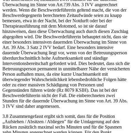
Überwachung im Sinne von Art.?39 Abs. 3 IVV angerechnet
werden. Wenn die Beschwerdeführerin geltend macht, die von der
Beschwerdegegnerin berechneten Zeitaufwände seien zu knapp
bemessen, etwa in der Nacht, bei der Notdurft oder bei der
Therapieausführung mit dem Motomed, so ist sie darauf
hinzuweisen, dass diese Überwachung auch durch diesen Zuschlag
abgegolten wird. Die Beschwerdeführerin behauptet nicht, dass sie
einer besonders intensiven dauernden Überwachung im Sinne von
Art. 39 Abs. 3 Satz 2 IVV bedarf. Eine besonders intensive
dauernde Überwachung liegt vor, wenn von der Betreuungsperson
überdurchschnittlich hohe Aufmerksamkeit und ständige
Interventionsbereitschaft gefordert wird. Dies bedeutet, dass sich die
Betreuungsperson permanent in unmittelbarer Nähe der versicherten
Person aufhalten muss, da eine kurze Unachtsamkeit mit
überwiegender Wahrscheinlichkeit lebensbedrohliche Folgen hätte
oder zu einer massiven Schädigung von Personen und
Gegenständen führen würde (Rz 8079 KSIH). Das ist bei der
Beschwerdeführerin nicht der Fall. Die einberechneten zwei
Stunden für die dauernde Überwachung im Sinne von Art. 39 Abs.
3 IVV sind daher angemessen.
3.8 Zusammengefasst ergibt sich somit, dass für die Position
„Aufstehen / Absitzen / Abliegen" für die Umlagerung auf den
Rücken zusätzlich maximal sechs Minuten und für die Spasmen
zehn Minuten angerechnet werden können. Für den Punkt