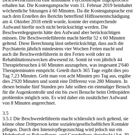
erhalten hat. Die Kostengutsprache vom 11. Februar 2019 beinhaltet
wöchentliche Sitzungen à 60 Minuten. Da die Kostengutsprache erst
nach dem Erstellen des Berichts betreffend Hilflosenentschädigung
am 4. Oktober 2018 erteilt wurde, konnte der entsprechende
Aufwand hierfür noch nicht berücksichtigt werden. Die
Beschwerdegegnerin hätte den Aufwand aber berücksichtigen
müssen. Die Beschwerdeführerin macht hierfür 52 x 60 Minuten
geltend. Diese Berechnung lässt unberücksichtigt, dass auch die
Psychiaterin jährlich mindestens vier Wochen Ferien macht und
auch die Beschwerdeführerin in den Ferien weilt oder zu
Rehabilitationszwecken abwesend ist. Somit ist von jährlich 44
Therapiebesuchen à 60 Minuten auszugehen, was insgesamt 2'640
Therapieminuten entspricht. Geteilt durch 365 Tage ergibt dies pro
Tag 7,23 Minuten. Geht man von acht Minuten pro Tag aus, ergäbe
dies 2'920 Minuten und somit eine Differenz von 280 Minuten. In
diesen beinahe fünf Stunden pro Jahr sollten ein einmaliger Besuch
für die Augenkontrolle und ein bis zwei Besuche beim Orthopäden
problemlos möglich sein. Es wird daher ein zusätzlicher Aufwand
von 8 Minuten angerechnet.
3.5
3.5.1 Die Beschwerdeführerin macht schliesslich noch geltend, sie
könne ohne Drittperson keine sozialen/gesellschaftlichen Kontakte
pflegen. Durch den Intensivpflegezuschlag wird jedoch nur ein
Mehrbedarf an Behandlungs- und Grundpflege abgedeckt (Art. 39