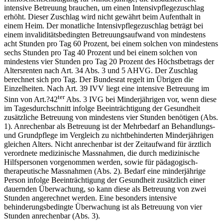
intensive Betreuung brauchen, um einen Intensivpflegezuschlag
erhöht. Dieser Zuschlag wird nicht gewährt beim Aufenthalt in
einem Heim. Der monatliche Intensivpflegezuschlag beträgt bei
einem invaliditätsbedingten Betreuungsaufwand von mindestens
acht Stunden pro Tag 60 Prozent, bei einem solchen von mindestens
sechs Stunden pro Tag 40 Prozent und bei einem solchen von
mindestens vier Stunden pro Tag 20 Prozent des Höchstbetrags der
Altersrenten nach Art. 34 Abs. 3 und 5 AHVG. Der Zuschlag
berechnet sich pro Tag. Der Bundesrat regelt im Übrigen die
Einzelheiten. Nach Art. 39 IVV liegt eine intensive Betreuung im
ter
Sinn von Art.?42
Abs. 3 IVG bei Minderjährigen vor, wenn diese
im Tagesdurchschnitt infolge Beeinträchtigung der Gesundheit
zusätzliche Betreuung von mindestens vier Stunden benötigen (Abs.
1). Anrechenbar als Betreuung ist der Mehrbedarf an Behandlungs-
und Grundpflege im Vergleich zu nichtbehinderten Minderjährigen
gleichen Alters. Nicht anrechenbar ist der Zeitaufwand für ärztlich
verordnete medizinische Massnahmen, die durch medizinische
Hilfspersonen vorgenommen werden, sowie für pädagogisch-
therapeutische Massnahmen (Abs. 2). Bedarf eine minderjährige
Person infolge Beeinträchtigung der Gesundheit zusätzlich einer
dauernden Überwachung, so kann diese als Betreuung von zwei
Stunden angerechnet werden. Eine besonders intensive
behinderungsbedingte Überwachung ist als Betreuung von vier
Stunden anrechenbar (Abs. 3).