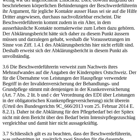
beschriebenen körperlichen Behinderungen der Beschwerdeführerin
ihr Argument, für jegliche Kontakte ausser Haus sei sie auf die Hilfe
Dritter angewiesen, durchaus nachvollziehbar erscheint. Die
Beschwerdeführerin kommt zudem in ein Alter, in dem
ausserhäusliche Kontakte normalerweise zum Leben dazu gehören.
Der Abklärungsbericht hätte sich daher zu diesem Punkt äussern
müssen und darzulegen gehabt, weshalb die Voraussetzungen im
Sinne von Ziff. 1.4.1 des Abklärungsberichts hier nicht erfüllt sind.
Deshalb erweist sich der Abklärungsbericht in diesem Punkt als
unvollständig.
3.6 Die Beschwerdeführerin verweist zum Nachweis ihres
Mehraufwandes auf die Angaben der Kinderspitex Ostschweiz. Der
für die Übernahme von Leistungen der Hauspflege verwendete
Begriff in der Invalidenversicherung der Behandlungs- und
Grundpflege stimmt mit demjenigen in der Krankenversicherung
(Art. 7 Abs. 2 lit. b und c der Verordnung des EDI über Leistungen
in der obligatorischen Krankenpflegeversicherung) nicht überein
(Urteil des Bundesgerichts 9C_666/2013 vom 25. Februar 2014 E.
8.2.1). Daher ist die Abklärung für den Pflegebedarf bei der Spitex
nicht mit dem Bericht über den Bedarf beim Intensivpflegezuschlag
vergleichbar und damit hier nicht aussagekräftig.
3.7 Schliesslich gilt es zu beachten, dass der Beschwerdeführerin,
was unbestritten ist, zusätzlich zwei Stunden für die dauernde