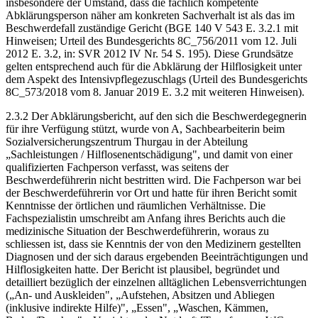
insbesondere der Umstand, dass die fachlich kompetente
Abklärungsperson näher am konkreten Sachverhalt ist als das im
Beschwerdefall zuständige Gericht (BGE 140 V 543 E. 3.2.1 mit
Hinweisen; Urteil des Bundesgerichts 8C_756/2011 vom 12. Juli
2012 E. 3.2, in: SVR 2012 IV Nr. 54 S. 195). Diese Grundsätze
gelten entsprechend auch für die Abklärung der Hilflosigkeit unter
dem Aspekt des Intensivpflegezuschlags (Urteil des Bundesgerichts
8C_573/2018 vom 8. Januar 2019 E. 3.2 mit weiteren Hinweisen).
2.3.2 Der Abklärungsbericht, auf den sich die Beschwerdegegnerin
für ihre Verfügung stützt, wurde von A, Sachbearbeiterin beim
Sozialversicherungszentrum Thurgau in der Abteilung
„Sachleistungen / Hilflosenentschädigung", und damit von einer
qualifizierten Fachperson verfasst, was seitens der
Beschwerdeführerin nicht bestritten wird. Die Fachperson war bei
der Beschwerdeführerin vor Ort und hatte für ihren Bericht somit
Kenntnisse der örtlichen und räumlichen Verhältnisse. Die
Fachspezialistin umschreibt am Anfang ihres Berichts auch die
medizinische Situation der Beschwerdeführerin, woraus zu
schliessen ist, dass sie Kenntnis der von den Medizinern gestellten
Diagnosen und der sich daraus ergebenden Beeinträchtigungen und
Hilflosigkeiten hatte. Der Bericht ist plausibel, begründet und
detailliert bezüglich der einzelnen alltäglichen Lebensverrichtungen
(„An- und Auskleiden", „Aufstehen, Absitzen und Abliegen
(inklusive indirekte Hilfe)", „Essen", „Waschen, Kämmen,