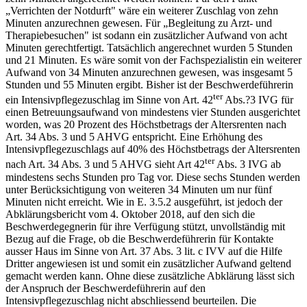
„Verrichten der Notdurft" wäre ein weiterer Zuschlag von zehn
Minuten anzurechnen gewesen. Für „Begleitung zu Arzt- und
Therapiebesuchen" ist sodann ein zusätzlicher Aufwand von acht
Minuten gerechtfertigt. Tatsächlich angerechnet wurden 5 Stunden
und 21 Minuten. Es wäre somit von der Fachspezialistin ein weiterer
Aufwand von 34 Minuten anzurechnen gewesen, was insgesamt 5
Stunden und 55 Minuten ergibt. Bisher ist der Beschwerdeführerin
ter
ein Intensivpflegezuschlag im Sinne von Art. 42
Abs.?3 IVG für
einen Betreuungsaufwand von mindestens vier Stunden ausgerichtet
worden, was 20 Prozent des Höchstbetrags der Altersrenten nach
Art. 34 Abs. 3 und 5 AHVG entspricht. Eine Erhöhung des
Intensivpflegezuschlags auf 40% des Höchstbetrags der Altersrenten
ter
nach Art. 34 Abs. 3 und 5 AHVG sieht Art 42
Abs. 3 IVG ab
mindestens sechs Stunden pro Tag vor. Diese sechs Stunden werden
unter Berücksichtigung von weiteren 34 Minuten um nur fünf
Minuten nicht erreicht. Wie in E. 3.5.2 ausgeführt, ist jedoch der
Abklärungsbericht vom 4. Oktober 2018, auf den sich die
Beschwerdegegnerin für ihre Verfügung stützt, unvollständig mit
Bezug auf die Frage, ob die Beschwerdeführerin für Kontakte
ausser Haus im Sinne von Art. 37 Abs. 3 lit. c IVV auf die Hilfe
Dritter angewiesen ist und somit ein zusätzlicher Aufwand geltend
gemacht werden kann. Ohne diese zusätzliche Abklärung lässt sich
der Anspruch der Beschwerdeführerin auf den
Intensivpflegezuschlag nicht abschliessend beurteilen. Die