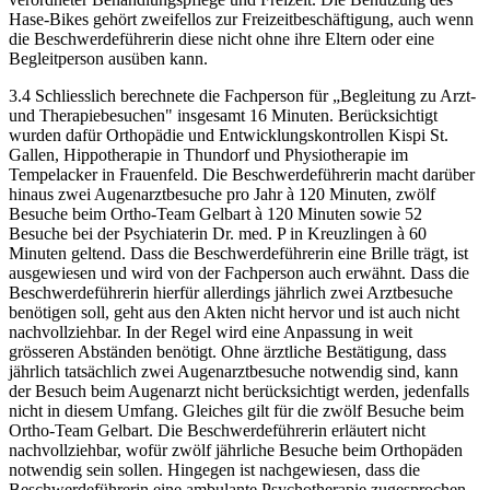
Hase-Bikes gehört zweifellos zur Freizeitbeschäftigung, auch wenn
die Beschwerdeführerin diese nicht ohne ihre Eltern oder eine
Begleitperson ausüben kann.
3.4 Schliesslich berechnete die Fachperson für „Begleitung zu Arzt-
und Therapiebesuchen" insgesamt 16 Minuten. Berücksichtigt
wurden dafür Orthopädie und Entwicklungskontrollen Kispi St.
Gallen, Hippotherapie in Thundorf und Physiotherapie im
Tempelacker in Frauenfeld. Die Beschwerdeführerin macht darüber
hinaus zwei Augenarztbesuche pro Jahr à 120 Minuten, zwölf
Besuche beim Ortho-Team Gelbart à 120 Minuten sowie 52
Besuche bei der Psychiaterin Dr. med. P in Kreuzlingen à 60
Minuten geltend. Dass die Beschwerdeführerin eine Brille trägt, ist
ausgewiesen und wird von der Fachperson auch erwähnt. Dass die
Beschwerdeführerin hierfür allerdings jährlich zwei Arztbesuche
benötigen soll, geht aus den Akten nicht hervor und ist auch nicht
nachvollziehbar. In der Regel wird eine Anpassung in weit
grösseren Abständen benötigt. Ohne ärztliche Bestätigung, dass
jährlich tatsächlich zwei Augenarztbesuche notwendig sind, kann
der Besuch beim Augenarzt nicht berücksichtigt werden, jedenfalls
nicht in diesem Umfang. Gleiches gilt für die zwölf Besuche beim
Ortho-Team Gelbart. Die Beschwerdeführerin erläutert nicht
nachvollziehbar, wofür zwölf jährliche Besuche beim Orthopäden
notwendig sein sollen. Hingegen ist nachgewiesen, dass die
Beschwerdeführerin eine ambulante Psychotherapie zugesprochen