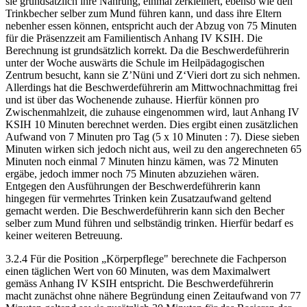
sie grundsätzlich ihre Nahrung, einmal zerkleinert, ebenso wie den
Trinkbecher selber zum Mund führen kann, und dass ihre Eltern
nebenher essen können, entspricht auch der Abzug von 75 Minuten
für die Präsenzzeit am Familientisch Anhang IV KSIH. Die
Berechnung ist grundsätzlich korrekt. Da die Beschwerdeführerin
unter der Woche auswärts die Schule im Heilpädagogischen
Zentrum besucht, kann sie Z’Nüni und Z‘Vieri dort zu sich nehmen.
Allerdings hat die Beschwerdeführerin am Mittwochnachmittag frei
und ist über das Wochenende zuhause. Hierfür können pro
Zwischenmahlzeit, die zuhause eingenommen wird, laut Anhang IV
KSIH 10 Minuten berechnet werden. Dies ergibt einen zusätzlichen
Aufwand von 7 Minuten pro Tag (5 x 10 Minuten : 7). Diese sieben
Minuten wirken sich jedoch nicht aus, weil zu den angerechneten 65
Minuten noch einmal 7 Minuten hinzu kämen, was 72 Minuten
ergäbe, jedoch immer noch 75 Minuten abzuziehen wären.
Entgegen den Ausführungen der Beschwerdeführerin kann
hingegen für vermehrtes Trinken kein Zusatzaufwand geltend
gemacht werden. Die Beschwerdeführerin kann sich den Becher
selber zum Mund führen und selbständig trinken. Hierfür bedarf es
keiner weiteren Betreuung.
3.2.4 Für die Position „Körperpflege" berechnete die Fachperson
einen täglichen Wert von 60 Minuten, was dem Maximalwert
gemäss Anhang IV KSIH entspricht. Die Beschwerdeführerin
macht zunächst ohne nähere Begründung einen Zeitaufwand von 77