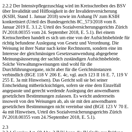
2.2.2 Der Intensivpflegezuschlag wird im Kreisschreiben des BSV
über Invalidität und Hilflosigkeit in der Invalidenversicherung
(KSIH, Stand 1. Januar 2018) sowie im Anhang IV zum KSIH
konkretisiert (Urteil des Bundesgerichts 8C_573/2018 vom 8.
Januar 2019 E. 3.1.2; Urteil des Sozialversicherungsgerichts Zürich
IV.2018.00355 vom 24. September 2018, E. 5.1). Bei einem
Kreisschreiben handelt es sich um eine von der Aufsichtsbehörde für
richtig befundene Auslegung von Gesetz und Verordnung. Die
Weisung ist ihrer Natur nach keine Rechtsnorm, sondern eine im
Interesse der gleichmässigen Gesetzesanwendung abgegebene
Meinungsäusserung der sachlich zuständigen Aufsichtsbehörde.
Solche Verwaltungsweisungen sind wohl für die
Durchführungsorgane, nicht aber für die Gerichtsinstanzen
verbindlich (BGE 118 V 206 E. 4c, vgl. auch 123 II 16 E. 7, 119 V
255 E. 3a mit Hinweisen). Das Gericht soll sie bei seiner
Entscheidung mitberücksichtigen, sofern sie eine dem Einzelfall
angepasste und gerecht werdende Auslegung der anwendbaren
gesetzlichen Bestimmungen zulassen. Es weicht andererseits
insoweit von den Weisungen ab, als sie mit den anwendbaren
gesetzlichen Bestimmungen nicht vereinbar sind (BGE 123 V 70 E.
4a mit Hinweisen, Urteil des Sozialversicherungsgerichts Zürich
IV.2018.00355 vom 24.?September 2018, E. 5.1).
2.3