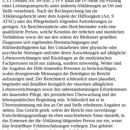
2.3.1 Gemäss Art. 69 Abs. 2 IVV kann die IV-Stelle zur Prüfung
eines Leistungsanspruchs unter anderem Abklärungen an Ort und
Stelle vornehmen. Nach der Rechtsprechung hat ein
Abklärungsbericht unter dem Aspekt der Hilflosigkeit (Art. 9
ATSG) oder des Pflegebedarfs folgenden Anforderungen zu
genügen: Als Berichterstatterin oder Berichterstatter wirkt eine
qualifizierte Person, welche Kenntnis der örtlichen und räumlichen
Verhältnisse sowie der aus den seitens der Mediziner gestellten
Diagnosen sich ergebenden Beeinträchtigungen und
Hilfsbedürftigkeiten hat. Bei Unklarheiten über physische oder
psychische Störungen und/oder deren Auswirkungen auf alltägliche
Lebensverrichtungen sind Rückfragen an die medizinischen
Fachpersonen nicht nur zulässig, sondern notwendig. Weiter sind
die Angaben der Hilfe leistenden Personen zu berücksichtigen,
wobei divergierende Meinungen der Beteiligten im Bericht
aufzuzeigen sind. Der Berichtstext schliesslich muss plausibel,
begründet und detailliert bezüglich der einzelnen alltäglichen
Lebensverrichtungen sowie den tatbestandsmässigen Erfordernissen
der dauernden Pflege, der persönlichen Überwachung und der
lebenspraktischen Begleitung sein. Schliesslich hat er in
Übereinstimmung mit den an Ort und Stelle erhobenen Angaben zu
stehen. Das Gericht greift, sofern der Bericht eine zuverlässige
Entscheidungsgrundlage im eben umschriebenen Sinne darstellt, in
das Ermessen der die Abklärung tätigenden Person nur ein, wenn
klar feststellbare Fehleinschätzungen vorliegen. Das gebietet