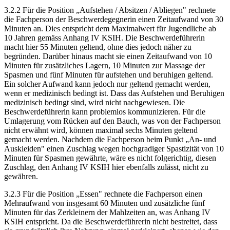
3.2.2 Für die Position „Aufstehen / Absitzen / Abliegen" rechnete
die Fachperson der Beschwerdegegnerin einen Zeitaufwand von 30
Minuten an. Dies entspricht dem Maximalwert für Jugendliche ab
10 Jahren gemäss Anhang IV KSIH. Die Beschwerdeführerin
macht hier 55 Minuten geltend, ohne dies jedoch näher zu
begründen. Darüber hinaus macht sie einen Zeitaufwand von 10
Minuten für zusätzliches Lagern, 10 Minuten zur Massage der
Spasmen und fünf Minuten für aufstehen und beruhigen geltend.
Ein solcher Aufwand kann jedoch nur geltend gemacht werden,
wenn er medizinisch bedingt ist. Dass das Aufstehen und Beruhigen
medizinisch bedingt sind, wird nicht nachgewiesen. Die
Beschwerdeführerin kann problemlos kommunizieren. Für die
Umlagerung vom Rücken auf den Bauch, was von der Fachperson
nicht erwähnt wird, können maximal sechs Minuten geltend
gemacht werden. Nachdem die Fachperson beim Punkt „An- und
Auskleiden" einen Zuschlag wegen hochgradiger Spastizität von 10
Minuten für Spasmen gewährte, wäre es nicht folgerichtig, diesen
Zuschlag, den Anhang IV KSIH hier ebenfalls zulässt, nicht zu
gewähren.
3.2.3 Für die Position „Essen" rechnete die Fachperson einen
Mehraufwand von insgesamt 60 Minuten und zusätzliche fünf
Minuten für das Zerkleinern der Mahlzeiten an, was Anhang IV
KSIH entspricht. Da die Beschwerdeführerin nicht bestreitet, dass