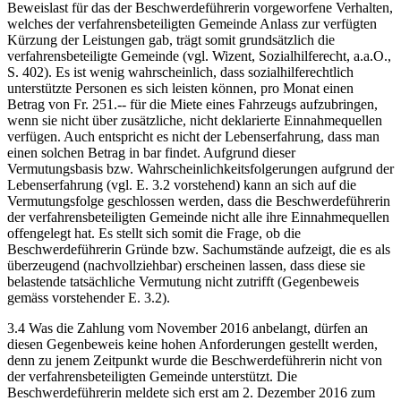
Beweislast für das der Beschwerdeführerin vorgeworfene Verhalten,
welches der verfahrensbeteiligten Gemeinde Anlass zur verfügten
Kürzung der Leistungen gab, trägt somit grundsätzlich die
verfahrensbeteiligte Gemeinde (vgl. Wizent, Sozialhilferecht, a.a.O.,
S. 402). Es ist wenig wahrscheinlich, dass sozialhilferechtlich
unterstützte Personen es sich leisten können, pro Monat einen
Betrag von Fr. 251.-- für die Miete eines Fahrzeugs aufzubringen,
wenn sie nicht über zusätzliche, nicht deklarierte Einnahmequellen
verfügen. Auch entspricht es nicht der Lebenserfahrung, dass man
einen solchen Betrag in bar findet. Aufgrund dieser
Vermutungsbasis bzw. Wahrscheinlichkeitsfolgerungen aufgrund der
Lebenserfahrung (vgl. E. 3.2 vorstehend) kann an sich auf die
Vermutungsfolge geschlossen werden, dass die Beschwerdeführerin
der verfahrensbeteiligten Gemeinde nicht alle ihre Einnahmequellen
offengelegt hat. Es stellt sich somit die Frage, ob die
Beschwerdeführerin Gründe bzw. Sachumstände aufzeigt, die es als
überzeugend (nachvollziehbar) erscheinen lassen, dass diese sie
belastende tatsächliche Vermutung nicht zutrifft (Gegenbeweis
gemäss vorstehender E. 3.2).
3.4 Was die Zahlung vom November 2016 anbelangt, dürfen an
diesen Gegenbeweis keine hohen Anforderungen gestellt werden,
denn zu jenem Zeitpunkt wurde die Beschwerdeführerin nicht von
der verfahrensbeteiligten Gemeinde unterstützt. Die
Beschwerdeführerin meldete sich erst am 2. Dezember 2016 zum