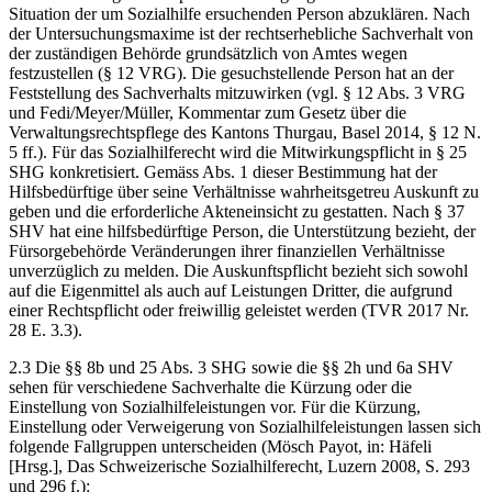
Situation der um Sozialhilfe ersuchenden Person abzuklären. Nach
der Untersuchungsmaxime ist der rechtserhebliche Sachverhalt von
der zuständigen Behörde grundsätzlich von Amtes wegen
festzustellen (§ 12 VRG). Die gesuchstellende Person hat an der
Feststellung des Sachverhalts mitzuwirken (vgl. § 12 Abs. 3 VRG
und Fedi/Meyer/Müller, Kommentar zum Gesetz über die
Verwaltungsrechtspflege des Kantons Thurgau, Basel 2014, § 12 N.
5 ff.). Für das Sozialhilferecht wird die Mitwirkungspflicht in § 25
SHG konkretisiert. Gemäss Abs. 1 dieser Bestimmung hat der
Hilfsbedürftige über seine Verhältnisse wahrheitsgetreu Auskunft zu
geben und die erforderliche Akteneinsicht zu gestatten. Nach § 37
SHV hat eine hilfsbedürftige Person, die Unterstützung bezieht, der
Fürsorgebehörde Veränderungen ihrer finanziellen Verhältnisse
unverzüglich zu melden. Die Auskunftspflicht bezieht sich sowohl
auf die Eigenmittel als auch auf Leistungen Dritter, die aufgrund
einer Rechtspflicht oder freiwillig geleistet werden (TVR 2017 Nr.
28 E. 3.3).
2.3 Die §§ 8b und 25 Abs. 3 SHG sowie die §§ 2h und 6a SHV
sehen für verschiedene Sachverhalte die Kürzung oder die
Einstellung von Sozialhilfeleistungen vor. Für die Kürzung,
Einstellung oder Verweigerung von Sozialhilfeleistungen lassen sich
folgende Fallgruppen unterscheiden (Mösch Payot, in: Häfeli
[Hrsg.], Das Schweizerische Sozialhilferecht, Luzern 2008, S. 293
und 296 f.):