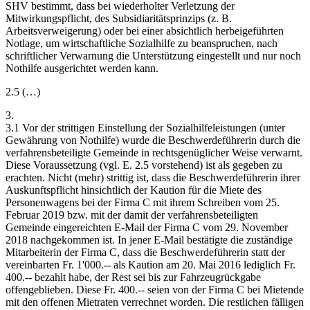
SHV bestimmt, dass bei wiederholter Verletzung der
Mitwirkungspflicht, des Subsidiaritätsprinzips (z. B.
Arbeitsverweigerung) oder bei einer absichtlich herbeigeführten
Notlage, um wirtschaftliche Sozialhilfe zu beanspruchen, nach
schriftlicher Verwarnung die Unterstützung eingestellt und nur noch
Nothilfe ausgerichtet werden kann.
2.5 (…)
3.
3.1 Vor der strittigen Einstellung der Sozialhilfeleistungen (unter
Gewährung von Nothilfe) wurde die Beschwerdeführerin durch die
verfahrensbeteiligte Gemeinde in rechtsgenüglicher Weise verwarnt.
Diese Voraussetzung (vgl. E. 2.5 vorstehend) ist als gegeben zu
erachten. Nicht (mehr) strittig ist, dass die Beschwerdeführerin ihrer
Auskunftspflicht hinsichtlich der Kaution für die Miete des
Personenwagens bei der Firma C mit ihrem Schreiben vom 25.
Februar 2019 bzw. mit der damit der verfahrensbeteiligten
Gemeinde eingereichten E-Mail der Firma C vom 29. November
2018 nachgekommen ist. In jener E-Mail bestätigte die zuständige
Mitarbeiterin der Firma C, dass die Beschwerdeführerin statt der
vereinbarten Fr. 1'000.-- als Kaution am 20. Mai 2016 lediglich Fr.
400.-- bezahlt habe, der Rest sei bis zur Fahrzeugrückgabe
offengeblieben. Diese Fr. 400.-- seien von der Firma C bei Mietende
mit den offenen Mietraten verrechnet worden. Die restlichen fälligen