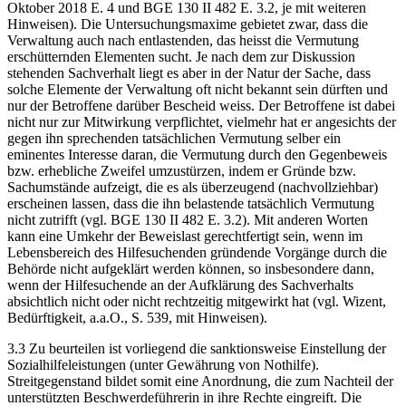
Oktober 2018 E. 4 und BGE 130 II 482 E. 3.2, je mit weiteren
Hinweisen). Die Untersuchungsmaxime gebietet zwar, dass die
Verwaltung auch nach entlastenden, das heisst die Vermutung
erschütternden Elementen sucht. Je nach dem zur Diskussion
stehenden Sachverhalt liegt es aber in der Natur der Sache, dass
solche Elemente der Verwaltung oft nicht bekannt sein dürften und
nur der Betroffene darüber Bescheid weiss. Der Betroffene ist dabei
nicht nur zur Mitwirkung verpflichtet, vielmehr hat er angesichts der
gegen ihn sprechenden tatsächlichen Vermutung selber ein
eminentes Interesse daran, die Vermutung durch den Gegenbeweis
bzw. erhebliche Zweifel umzustürzen, indem er Gründe bzw.
Sachumstände aufzeigt, die es als überzeugend (nachvollziehbar)
erscheinen lassen, dass die ihn belastende tatsächlich Vermutung
nicht zutrifft (vgl. BGE 130 II 482 E. 3.2). Mit anderen Worten
kann eine Umkehr der Beweislast gerechtfertigt sein, wenn im
Lebensbereich des Hilfesuchenden gründende Vorgänge durch die
Behörde nicht aufgeklärt werden können, so insbesondere dann,
wenn der Hilfesuchende an der Aufklärung des Sachverhalts
absichtlich nicht oder nicht rechtzeitig mitgewirkt hat (vgl. Wizent,
Bedürftigkeit, a.a.O., S. 539, mit Hinweisen).
3.3 Zu beurteilen ist vorliegend die sanktionsweise Einstellung der
Sozialhilfeleistungen (unter Gewährung von Nothilfe).
Streitgegenstand bildet somit eine Anordnung, die zum Nachteil der
unterstützten Beschwerdeführerin in ihre Rechte eingreift. Die