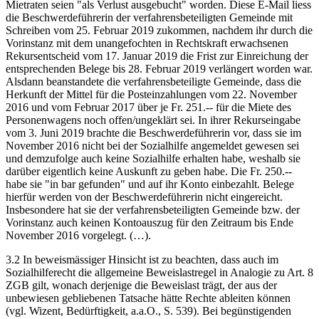
Mietraten seien "als Verlust ausgebucht" worden. Diese E-Mail liess
die Beschwerdeführerin der verfahrensbeteiligten Gemeinde mit
Schreiben vom 25. Februar 2019 zukommen, nachdem ihr durch die
Vorinstanz mit dem unangefochten in Rechtskraft erwachsenen
Rekursentscheid vom 17. Januar 2019 die Frist zur Einreichung der
entsprechenden Belege bis 28. Februar 2019 verlängert worden war.
Alsdann beanstandete die verfahrensbeteiligte Gemeinde, dass die
Herkunft der Mittel für die Posteinzahlungen vom 22. November
2016 und vom Februar 2017 über je Fr. 251.-- für die Miete des
Personenwagens noch offen/ungeklärt sei. In ihrer Rekurseingabe
vom 3. Juni 2019 brachte die Beschwerdeführerin vor, dass sie im
November 2016 nicht bei der Sozialhilfe angemeldet gewesen sei
und demzufolge auch keine Sozialhilfe erhalten habe, weshalb sie
darüber eigentlich keine Auskunft zu geben habe. Die Fr. 250.--
habe sie "in bar gefunden" und auf ihr Konto einbezahlt. Belege
hierfür werden von der Beschwerdeführerin nicht eingereicht.
Insbesondere hat sie der verfahrensbeteiligten Gemeinde bzw. der
Vor­instanz auch keinen Kontoauszug für den Zeitraum bis Ende
November 2016 vorgelegt. (…).
3.2 In beweismässiger Hinsicht ist zu beachten, dass auch im
Sozialhilferecht die allgemeine Beweislastregel in Analogie zu Art. 8
ZGB gilt, wonach derjenige die Beweislast trägt, der aus der
unbewiesen gebliebenen Tatsache hätte Rechte ableiten können
(vgl. Wizent, Bedürftigkeit, a.a.O., S. 539). Bei begünstigenden