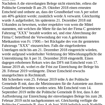
Nachdem A die einverlangten Belege nicht einreichte, erliess die
Politische Gemeinde B am 29. Oktober 2018 einen erneuten
Entscheid und ordnete an, dass der Grundbedarf von A per sofort
um 40% gekürzt werde; zusätzlich werde A verwarnt. Gleichzeitig
wurde A aufgefordert, bis spätestens 21. Dezember 2018 mit
Urkunden zu beweisen, woher respektive von wem die Mittel
stammten, mit welchen die Miete für das bei der Firma C gemietete
Fahrzeug "XXX" bezahlt worden sei, und eine Abrechnung der
Firma C betreffend die Verwendung der von A geleisteten
Mietkaution von Fr. 1'000.-- bei Rückgabe des von ihr gemieteten
Fahrzeugs "XXX" einzureichen. Falls die eingeforderten
Unterlagen nicht bis am 21. Dezember 2018 eingereicht würden,
werde aufgrund wiederholter Verletzung der Mitwirkungspflicht die
Unterstützung für A per 31. Dezember 2018 eingestellt. Einen
dagegen erhobenen Rekurs wies das DFS mit Entscheid vom 17.
Januar 2019 ab, wobei es die Frist zur Einreichung der Belege bis
28. Februar 2019 verlängerte. Dieser Entscheid erwuchs
unangefochten in Rechtskraft.
Mit Schreiben vom 25. Februar 2019 teilte A der Politische
Gemeinde B mit, dass die Mietzinsraten für die Automiete aus ihrem
Grundbedarf bestritten worden seien. Mit Entscheid vom 14.
September 2019 stellte die Politische Gemeinde B fest, dass A der
Aufforderung zur Einreichung der einverlangten Belege bis zum 28.
Februar 2019 nicht nachgekommen sei. Gleichzeitig verfügte die
Politische Gemeinde B, dass A ab Juni 2019 lediglich noch Nothilfe