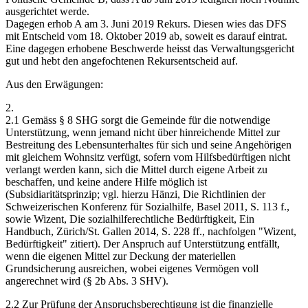
ausgerichtet werde.
Dagegen erhob A am 3. Juni 2019 Rekurs. Diesen wies das DFS
mit Entscheid vom 18. Oktober 2019 ab, soweit es darauf eintrat.
Eine dagegen erhobene Beschwerde heisst das Verwaltungsgericht
gut und hebt den angefochtenen Rekursentscheid auf.
Aus den Erwägungen:
2.
2.1 Gemäss § 8 SHG sorgt die Gemeinde für die notwendige
Unterstützung, wenn jemand nicht über hinreichende Mittel zur
Bestreitung des Lebensunterhaltes für sich und seine Angehörigen
mit gleichem Wohnsitz verfügt, sofern vom Hilfsbedürftigen nicht
verlangt werden kann, sich die Mittel durch eigene Arbeit zu
beschaffen, und keine andere Hilfe möglich ist
(Subsidiaritätsprinzip; vgl. hierzu Hänzi, Die Richtlinien der
Schweizerischen Konferenz für Sozialhilfe, Basel 2011, S. 113 f.,
sowie Wizent, Die sozialhilferechtliche Bedürftigkeit, Ein
Handbuch, Zürich/St. Gallen 2014, S. 228 ff., nachfolgen "Wizent,
Bedürftigkeit" zitiert). Der Anspruch auf Unterstützung entfällt,
wenn die eigenen Mittel zur Deckung der materiellen
Grundsicherung ausreichen, wobei eigenes Vermögen voll
angerechnet wird (§ 2b Abs. 3 SHV).
2.2 Zur Prüfung der Anspruchsberechtigung ist die finanzielle