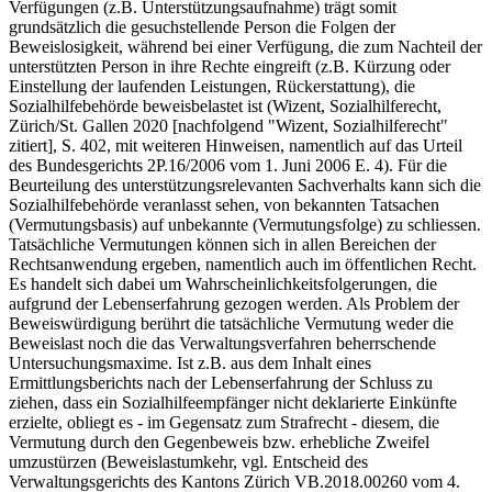
Verfügungen (z.B. Unterstützungsaufnahme) trägt somit
grundsätzlich die gesuchstellende Person die Folgen der
Beweislosigkeit, während bei einer Verfügung, die zum Nachteil der
unterstützten Person in ihre Rechte eingreift (z.B. Kürzung oder
Einstellung der laufenden Leistungen, Rückerstattung), die
Sozialhilfebehörde beweisbelastet ist (Wizent, Sozialhilferecht,
Zürich/St. Gallen 2020 [nachfolgend "Wizent, Sozialhilferecht"
zitiert], S. 402, mit weiteren Hinweisen, namentlich auf das Urteil
des Bundesgerichts 2P.16/2006 vom 1. Juni 2006 E. 4). Für die
Beurteilung des unterstützungsrelevanten Sachverhalts kann sich die
Sozialhilfebehörde veranlasst sehen, von bekannten Tatsachen
(Vermutungsbasis) auf unbekannte (Vermutungsfolge) zu schliessen.
Tatsächliche Vermutungen können sich in allen Bereichen der
Rechtsanwendung ergeben, namentlich auch im öffentlichen Recht.
Es handelt sich dabei um Wahrscheinlichkeitsfolgerungen, die
aufgrund der Lebenserfahrung gezogen werden. Als Problem der
Beweiswürdigung berührt die tatsächliche Vermutung weder die
Beweislast noch die das Verwaltungsverfahren beherrschende
Untersuchungsmaxime. Ist z.B. aus dem Inhalt eines
Ermittlungsberichts nach der Lebenserfahrung der Schluss zu
ziehen, dass ein Sozialhilfeempfänger nicht deklarierte Einkünfte
erzielte, obliegt es - im Gegensatz zum Strafrecht - diesem, die
Vermutung durch den Gegenbeweis bzw. erhebliche Zweifel
umzustürzen (Beweislastumkehr, vgl. Entscheid des
Verwaltungsgerichts des Kantons Zürich VB.2018.00260 vom 4.