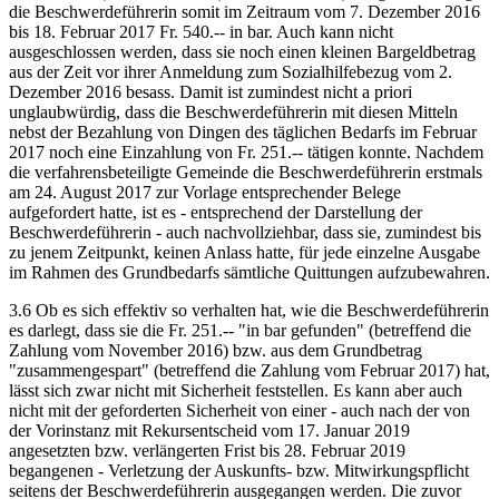
die Beschwerdeführerin somit im Zeitraum vom 7. Dezember 2016
bis 18. Februar 2017 Fr. 540.-- in bar. Auch kann nicht
ausgeschlossen werden, dass sie noch einen kleinen Bargeldbetrag
aus der Zeit vor ihrer Anmeldung zum Sozialhilfebezug vom 2.
Dezember 2016 besass. Damit ist zumindest nicht a priori
unglaubwürdig, dass die Beschwerdeführerin mit diesen Mitteln
nebst der Bezahlung von Dingen des täglichen Bedarfs im Februar
2017 noch eine Einzahlung von Fr. 251.-- tätigen konnte. Nachdem
die verfahrensbeteiligte Gemeinde die Beschwerdeführerin erstmals
am 24. August 2017 zur Vorlage entsprechender Belege
aufgefordert hatte, ist es - entsprechend der Darstellung der
Beschwerdeführerin - auch nachvollziehbar, dass sie, zumindest bis
zu jenem Zeitpunkt, keinen Anlass hatte, für jede einzelne Ausgabe
im Rahmen des Grundbedarfs sämtliche Quittungen aufzubewahren.
3.6 Ob es sich effektiv so verhalten hat, wie die Beschwerdeführerin
es darlegt, dass sie die Fr. 251.-- "in bar gefunden" (betreffend die
Zahlung vom November 2016) bzw. aus dem Grundbetrag
"zusammengespart" (betreffend die Zahlung vom Februar 2017) hat,
lässt sich zwar nicht mit Sicherheit feststellen. Es kann aber auch
nicht mit der geforderten Sicherheit von einer - auch nach der von
der Vorinstanz mit Rekursentscheid vom 17. Januar 2019
angesetzten bzw. verlängerten Frist bis 28. Februar 2019
begangenen - Verletzung der Auskunfts- bzw. Mitwirkungspflicht
seitens der Beschwerdeführerin ausgegangen werden. Die zuvor