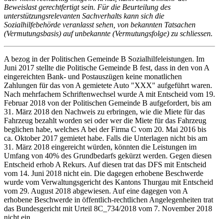
Beweislast gerechtfertigt sein. Für die Beurteilung des
unterstützungsrelevanten Sachverhalts kann sich die
Sozialhilfebehörde veranlasst sehen, von bekannten Tatsachen
(Vermutungsbasis) auf unbekannte (Vermutungsfolge) zu schliessen.
A bezog in der Politischen Gemeinde B Sozialhilfeleistungen. Im
Juni 2017 stellte die Politische Gemeinde B fest, dass in den von A
eingereichten Bank- und Postauszügen keine monatlichen
Zahlungen für das von A gemietete Auto "XXX" aufgeführt waren.
Nach mehrfachem Schriftenwechsel wurde A mit Entscheid vom 19.
Februar 2018 von der Politischen Gemeinde B aufgefordert, bis am
31. März 2018 den Nachweis zu erbringen, wie die Miete für das
Fahrzeug bezahlt worden sei oder wer die Miete für das Fahrzeug
beglichen habe, welches A bei der Firma C vom 20. Mai 2016 bis
ca. Oktober 2017 gemietet habe. Falls die Unterlagen nicht bis am
31. März 2018 eingereicht würden, könnten die Leistungen im
Umfang von 40% des Grundbedarfs gekürzt werden. Gegen diesen
Entscheid erhob A Rekurs. Auf diesen trat das DFS mit Entscheid
vom 14. Juni 2018 nicht ein. Die dagegen erhobene Beschwerde
wurde vom Verwaltungsgericht des Kantons Thurgau mit Entscheid
vom 29. August 2018 abgewiesen. Auf eine dagegen von A
erhobene Beschwerde in öffentlich-rechtlichen Angelegenheiten trat
das Bundesgericht mit Urteil 8C_734/2018 vom 7. November 2018
nicht ein.