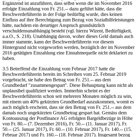
Ergänzend ist anzuführen, dass selbst wenn die im November 2016
erfolgte Einzahlung von Fr. 251.-- dazu geführt hätte, dass die
Beschwerdeführerin in der Folge bedürftig wurde, dies keinen
Einfluss auf ihre Berechtigung zum Bezug von Sozialhilfeleistungen
hätte, nachdem ein derartiger Anspruch grundsätzlich
verschuldensunabhängig besteht (vgl. hierzu Wizent, Bedürftigkeit,
a.a.O., S. 218). Unabhängig davon, woher dieses Geld damals auch
immer stammte, kann der Beschwerdeführerin vor diesem
Hintergrund nicht vorgeworfen werden, bezüglich der im November
2016 getätigten Einzahlung eine Einnahmequelle nicht deklariert zu
haben.
3.5 Betreffend die Einzahlung vom Februar 2017 hatte die
Beschwerdeführerin bereits im Schreiben vom 25. Februar 2019
vorgebracht, sie habe den Betrag von Fr. 251.-- aus dem
Grundbedarf "zusammengespart". Diese Behauptung kann nicht als
unplausibel qualifiziert werden. Immerhin scheint es der
Beschwerdeführerin schon seit mehreren Monaten möglich zu sein,
mit einem um 40% gekürzten Grundbedarf auszukommen, womit es
auch möglich erscheint, dass sie den Betrag von Fr. 251.-- aus dem
damals noch ungekürzten Grundbetrag gespart hat. Gemäss dem
Kontoauszug der Postfinance AG erfolgten Bargeldbezüge in Höhe
von Fr. 80.-- (7. Dezember 2016), Fr. 50.-- (11. Januar 2017), Fr.
50.-- (25. Januar 2017), Fr. 60.-- (10. Februar 2017), Fr. 140.-- (15.
Februar 2017) und Fr. 160.-- (18. Februar 2017). Insgesamt bezog