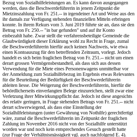
Bezug von Sozialhilfeleistungen an. Es kann davon ausgegangen
werden, dass die Beschwerde­führerin in jenem Zeitpunkt die
Mietzinszahlung von Fr. 251.-- in irgendeiner Art und Weise aus den
ihr damals zur Verfügung stehenden finanziellen Mitteln erbringen
konnte. In ihrem Rekurs vom 3. Juni 2019 führte sie an, dass sie den
Betrag von Fr. 250.-- "in bar gefunden" und auf ihr Konto
einbezahlt habe. Zwar stellt die ver­fahrensbeteiligte Gemeinde die
Glaubwürdigkeit dieser Erklärung wohl zu Recht in Frage, zumal
die Beschwerdeführerin hierfür auch keinen Nachweis, wie etwa
einen Kontoauszug für den betreffenden Zeitraum, vorlegt. Jedoch
handelt es sich beim fraglichen Betrag von Fr. 251.-- nicht um einen
derart grossen Vermögensbestandteil, als dass sich aus dessen
Verwendung für die Miete eines Personenwagens unmittelbar vor
der Anmeldung zum Sozialhilfebezug im Ergebnis etwas Relevantes
für die Beurteilung der Bedürftigkeit der Beschwerdeführerin
ableiten liesse. Die Weigerung der Beschwerdeführerin, hierfür die
behördlicherseits einverlangten Belege einzureichen, stellt zwar eine
Verletzung ihrer Mitwirkungspflicht dar. Jedoch ist diese angesichts
des relativ geringen, in Frage stehenden Betrags von Fr. 251.-- nicht
derart schwerwiegend, als dass eine Einstellung der
Sozialhilfeleistungen (unter Gewährung von Nothilfe) gerechtfertigt
wäre, zumal die Beschwerdeführerin im Zeitpunkt der fraglichen
Zahlung im November 2016 nicht von der Sozialhilfe unterstützt
worden war und noch kein entsprechendes Gesuch gestellt hatte
(zur Frage der Verhältnismässigkeit vgl. auch nachfolgend E. 4).