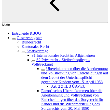
Main
Entscheide RBOG
Gesetzesregister
Bundesrecht
Kantonales Recht
Staatsverträge
S1 Internationales Recht im Allgemeinen
S2 Privatrecht - Zivilrechtspflege -
Vollstreckung
Übereinkommen über die Anerkennung
und Vollstreckung von Entscheidungen auf
dem Gebiet der Unterhaltspflicht
gegenüber Kindern vom 15. April 1958
Art. 2 Ziff. 3 ÜAVEU
Europäisches Übereinkommen über die
Anerkennung und Vollstreckung von
Entscheidungen über das Sorgerecht für
Kinder und die Wiederherstellung des
Sorgerechts vom 20. Mai 1980