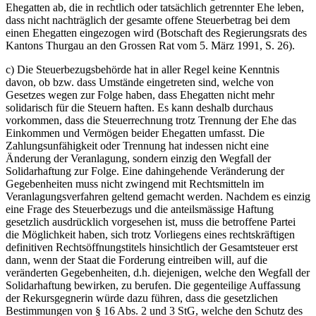
Ehegatten ab, die in rechtlich oder tatsächlich getrennter Ehe leben,
dass nicht nachträglich der gesamte offene Steuerbetrag bei dem
einen Ehegatten eingezogen wird (Botschaft des Regierungsrats des
Kantons Thurgau an den Grossen Rat vom 5. März 1991, S. 26).
c) Die Steuerbezugsbehörde hat in aller Regel keine Kenntnis
davon, ob bzw. dass Umstände eingetreten sind, welche von
Gesetzes wegen zur Folge haben, dass Ehegatten nicht mehr
solidarisch für die Steuern haften. Es kann deshalb durchaus
vorkommen, dass die Steuerrechnung trotz Trennung der Ehe das
Einkommen und Vermögen beider Ehegatten umfasst. Die
Zahlungsunfähigkeit oder Trennung hat indessen nicht eine
Änderung der Veranlagung, sondern einzig den Wegfall der
Solidarhaftung zur Folge. Eine dahingehende Veränderung der
Gegebenheiten muss nicht zwingend mit Rechtsmitteln im
Veranlagungsverfahren geltend gemacht werden. Nachdem es einzig
eine Frage des Steuerbezugs und die anteilsmässige Haftung
gesetzlich ausdrücklich vorgesehen ist, muss die betroffene Partei
die Möglichkeit haben, sich trotz Vorliegens eines rechtskräftigen
definitiven Rechtsöffnungstitels hinsichtlich der Gesamtsteuer erst
dann, wenn der Staat die Forderung eintreiben will, auf die
veränderten Gegebenheiten, d.h. diejenigen, welche den Wegfall der
Solidarhaftung bewirken, zu berufen. Die gegenteilige Auffassung
der Rekursgegnerin würde dazu führen, dass die gesetzlichen
Bestimmungen von § 16 Abs. 2 und 3 StG, welche den Schutz des