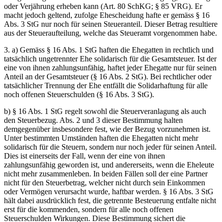
oder Verjährung erheben kann (Art. 80 SchKG; § 85 VRG). Er
macht jedoch geltend, zufolge Ehescheidung hafte er gemäss § 16
Abs. 3 StG nur noch für seinen Steueranteil. Dieser Betrag resultiere
aus der Steueraufteilung, welche das Steueramt vorgenommen habe.
3. a) Gemäss § 16 Abs. 1 StG haften die Ehegatten in rechtlich und
tatsächlich ungetrennter Ehe solidarisch für die Gesamtsteuer. Ist der
eine von ihnen zahlungsunfähig, haftet jeder Ehegatte nur für seinen
Anteil an der Gesamtsteuer (§ 16 Abs. 2 StG). Bei rechtlicher oder
tatsächlicher Trennung der Ehe entfällt die Solidarhaftung für alle
noch offenen Steuerschulden (§ 16 Abs. 3 StG).
b) § 16 Abs. 1 StG regelt sowohl die Steuerveranlagung als auch
den Steuerbezug. Abs. 2 und 3 dieser Bestimmung halten
demgegenüber insbesondere fest, wie der Bezug vorzunehmen ist.
Unter bestimmten Umständen haften die Ehegatten nicht mehr
solidarisch für die Steuern, sondern nur noch jeder für seinen Anteil.
Dies ist einerseits der Fall, wenn der eine von ihnen
zahlungsunfähig geworden ist, und andererseits, wenn die Eheleute
nicht mehr zusammenleben. In beiden Fällen soll der eine Partner
nicht für den Steuerbetrag, welcher nicht durch sein Einkommen
oder Vermögen verursacht wurde, haftbar werden. § 16 Abs. 3 StG
hält dabei ausdrücklich fest, die getrennte Besteuerung entfalte nicht
erst für die kommenden, sondern für alle noch offenen
Steuerschulden Wirkungen. Diese Bestimmung sichert die