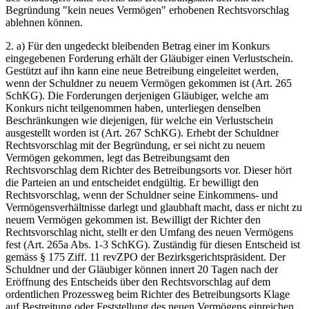
Begründung "kein neues Vermögen" erhobenen Rechtsvorschlag
ablehnen können.
2. a) Für den ungedeckt bleibenden Betrag einer im Konkurs
eingegebenen Forderung erhält der Gläubiger einen Verlustschein.
Gestützt auf ihn kann eine neue Betreibung eingeleitet werden,
wenn der Schuldner zu neuem Vermögen gekommen ist (Art. 265
SchKG). Die Forderungen derjenigen Gläubiger, welche am
Konkurs nicht teilgenommen haben, unterliegen denselben
Beschränkungen wie diejenigen, für welche ein Verlustschein
ausgestellt worden ist (Art. 267 SchKG). Erhebt der Schuldner
Rechtsvorschlag mit der Begründung, er sei nicht zu neuem
Vermögen gekommen, legt das Betreibungsamt den
Rechtsvorschlag dem Richter des Betreibungsorts vor. Dieser hört
die Parteien an und entscheidet endgültig. Er bewilligt den
Rechtsvorschlag, wenn der Schuldner seine Einkommens- und
Vermögensverhältnisse darlegt und glaubhaft macht, dass er nicht zu
neuem Vermögen gekommen ist. Bewilligt der Richter den
Rechtsvorschlag nicht, stellt er den Umfang des neuen Vermögens
fest (Art. 265a Abs. 1-3 SchKG). Zuständig für diesen Entscheid ist
gemäss § 175 Ziff. 11 revZPO der Bezirksgerichtspräsident. Der
Schuldner und der Gläubiger können innert 20 Tagen nach der
Eröffnung des Entscheids über den Rechtsvorschlag auf dem
ordentlichen Prozessweg beim Richter des Betreibungsorts Klage
auf Bestreitung oder Feststellung des neuen Vermögens einreichen.