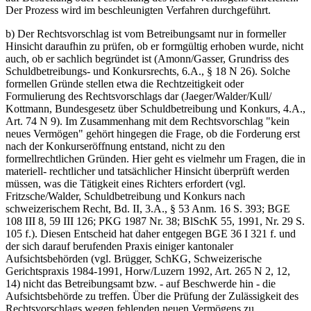
Der Prozess wird im beschleunigten Verfahren durchgeführt.
b) Der Rechtsvorschlag ist vom Betreibungsamt nur in formeller
Hinsicht daraufhin zu prüfen, ob er formgültig erhoben wurde, nicht
auch, ob er sachlich begründet ist (Amonn/Gasser, Grundriss des
Schuldbetreibungs- und Konkursrechts, 6.A., § 18 N 26). Solche
formellen Gründe stellen etwa die Rechtzeitigkeit oder
Formulierung des Rechtsvorschlags dar (Jaeger/Walder/Kull/
Kottmann, Bundesgesetz über Schuldbetreibung und Konkurs, 4.A.,
Art. 74 N 9). Im Zusammenhang mit dem Rechtsvorschlag "kein
neues Vermögen" gehört hingegen die Frage, ob die Forderung erst
nach der Konkurseröffnung entstand, nicht zu den
formellrechtlichen Gründen. Hier geht es vielmehr um Fragen, die in
materiell- rechtlicher und tatsächlicher Hinsicht überprüft werden
müssen, was die Tätigkeit eines Richters erfordert (vgl.
Fritzsche/Walder, Schuldbetreibung und Konkurs nach
schweizerischem Recht, Bd. II, 3.A., § 53 Anm. 16 S. 393; BGE
108 III 8, 59 III 126; PKG 1987 Nr. 38; BlSchK 55, 1991, Nr. 29 S.
105 f.). Diesen Entscheid hat daher entgegen BGE 36 I 321 f. und
der sich darauf berufenden Praxis einiger kantonaler
Aufsichtsbehörden (vgl. Brügger, SchKG, Schweizerische
Gerichtspraxis 1984-1991, Horw/Luzern 1992, Art. 265 N 2, 12,
14) nicht das Betreibungsamt bzw. - auf Beschwerde hin - die
Aufsichtsbehörde zu treffen. Über die Prüfung der Zulässigkeit des
Rechtsvorschlags wegen fehlenden neuen Vermögens zu