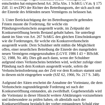
entscheiden hat entsprechend Art. 265a Abs. 1 SchKG i.V.m. § 175
Ziff. 11 revZPO der Richter des Betreibungsorts, der sich auch mit
der Einrede des fehlenden neuen Vermögens zu befassen hat.
3. Unter Berücksichtigung der im Betreibungsrecht geltenden
Fristen musste die Forderung, für welche ein
Pfändungsverlustschein ausgestellt wurde, im Zeitpunkt der
Konkurseröffnung bereits Bestand gehabt haben. Sie unterliegt
damit im Sinn von Art. 267 SchKG den gleichen Einschränkungen
wie die Forderungen, für welche ein Konkursverlustschein
ausgestellt wurde. Dem Schuldner steht mithin die Möglichkeit
offen, einer neuerlichen Betreibung die Einrede des mangelnden
neuen Vermögens entgegenzuhalten (LGVE 1986 I 43 = BlSchK
52, 1988, Nr. 48). Dies gilt auch dann, wenn der Schuldner
aufgrund eines Verlustscheins betrieben wird, welcher zufolge einer
Pfändung nach dem Konkurs ausgestellt wurde, sofern die
Verlustscheinsforderung aus der Zeit vor dem Konkurs stammt und
in diesem nicht eingegeben wurde (SJZ 62, 1966, Nr. 217 S. 348).
Aufgrund der Akten erscheint die Annahme der Vorinstanz, die dem
Verlustschein zugrundeliegende Forderung sei nach der
Konkurseröffnung entstanden, als zweifelhaft. Gegebenenfalls wird
die Vorinstanz in dieser Hinsicht weitere Abklärungen vorzunehmen
und insbesondere zu prüfen haben, ob allenfalls nach der
Konkurseröffnung bezüglich der vorher entstandenen Schuld eine