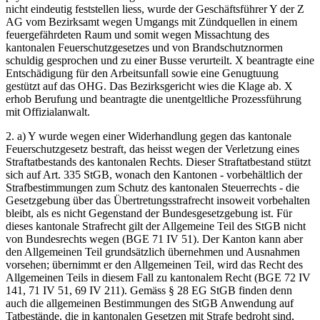
nicht eindeutig feststellen liess, wurde der Geschäftsführer Y der Z
AG vom Bezirksamt wegen Umgangs mit Zündquellen in einem
feuergefährdeten Raum und somit wegen Missachtung des
kantonalen Feuerschutzgesetzes und von Brandschutznormen
schuldig gesprochen und zu einer Busse verurteilt. X beantragte eine
Entschädigung für den Arbeitsunfall sowie eine Genugtuung
gestützt auf das OHG. Das Bezirksgericht wies die Klage ab. X
erhob Berufung und beantragte die unentgeltliche Prozessführung
mit Offizialanwalt.
2. a) Y wurde wegen einer Widerhandlung gegen das kantonale
Feuerschutzgesetz bestraft, das heisst wegen der Verletzung eines
Straftatbestands des kantonalen Rechts. Dieser Straftatbestand stützt
sich auf Art. 335 StGB, wonach den Kantonen - vorbehältlich der
Strafbestimmungen zum Schutz des kantonalen Steuerrechts - die
Gesetzgebung über das Übertretungsstrafrecht insoweit vorbehalten
bleibt, als es nicht Gegenstand der Bundesgesetzgebung ist. Für
dieses kantonale Strafrecht gilt der Allgemeine Teil des StGB nicht
von Bundesrechts wegen (BGE 71 IV 51). Der Kanton kann aber
den Allgemeinen Teil grundsätzlich übernehmen und Ausnahmen
vorsehen; übernimmt er den Allgemeinen Teil, wird das Recht des
Allgemeinen Teils in diesem Fall zu kantonalem Recht (BGE 72 IV
141, 71 IV 51, 69 IV 211). Gemäss § 28 EG StGB finden denn
auch die allgemeinen Bestimmungen des StGB Anwendung auf
Tatbestände, die in kantonalen Gesetzen mit Strafe bedroht sind,