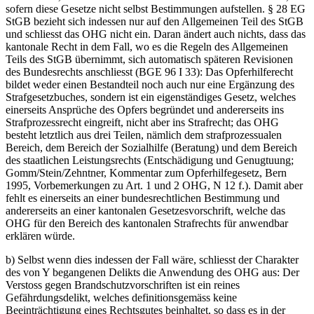
sofern diese Gesetze nicht selbst Bestimmungen aufstellen. § 28 EG
StGB bezieht sich indessen nur auf den Allgemeinen Teil des StGB
und schliesst das OHG nicht ein. Daran ändert auch nichts, dass das
kantonale Recht in dem Fall, wo es die Regeln des Allgemeinen
Teils des StGB übernimmt, sich automatisch späteren Revisionen
des Bundesrechts anschliesst (BGE 96 I 33): Das Opferhilferecht
bildet weder einen Bestandteil noch auch nur eine Ergänzung des
Strafgesetzbuches, sondern ist ein eigenständiges Gesetz, welches
einerseits Ansprüche des Opfers begründet und andererseits ins
Strafprozessrecht eingreift, nicht aber ins Strafrecht; das OHG
besteht letztlich aus drei Teilen, nämlich dem strafprozessualen
Bereich, dem Bereich der Sozialhilfe (Beratung) und dem Bereich
des staatlichen Leistungsrechts (Entschädigung und Genugtuung;
Gomm/Stein/Zehntner, Kommentar zum Opferhilfegesetz, Bern
1995, Vorbemerkungen zu Art. 1 und 2 OHG, N 12 f.). Damit aber
fehlt es einerseits an einer bundesrechtlichen Bestimmung und
andererseits an einer kantonalen Gesetzesvorschrift, welche das
OHG für den Bereich des kantonalen Strafrechts für anwendbar
erklären würde.
b) Selbst wenn dies indessen der Fall wäre, schliesst der Charakter
des von Y begangenen Delikts die Anwendung des OHG aus: Der
Verstoss gegen Brandschutzvorschriften ist ein reines
Gefährdungsdelikt, welches definitionsgemäss keine
Beeinträchtigung eines Rechtsgutes beinhaltet, so dass es in der