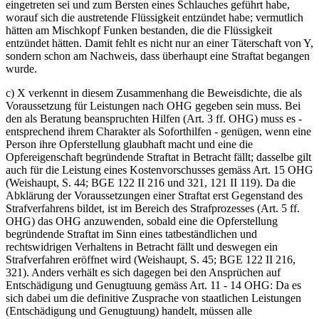
eingetreten sei und zum Bersten eines Schlauches geführt habe,
worauf sich die austretende Flüssigkeit entzündet habe; vermutlich
hätten am Mischkopf Funken bestanden, die die Flüssigkeit
entzündet hätten. Damit fehlt es nicht nur an einer Täterschaft von Y,
sondern schon am Nachweis, dass überhaupt eine Straftat begangen
wurde.
c) X verkennt in diesem Zusammenhang die Beweisdichte, die als
Voraussetzung für Leistungen nach OHG gegeben sein muss. Bei
den als Beratung beanspruchten Hilfen (Art. 3 ff. OHG) muss es -
entsprechend ihrem Charakter als Soforthilfen - genügen, wenn eine
Person ihre Opferstellung glaubhaft macht und eine die
Opfereigenschaft begründende Straftat in Betracht fällt; dasselbe gilt
auch für die Leistung eines Kostenvorschusses gemäss Art. 15 OHG
(Weishaupt, S. 44; BGE 122 II 216 und 321, 121 II 119). Da die
Abklärung der Voraussetzungen einer Straftat erst Gegenstand des
Strafverfahrens bildet, ist im Bereich des Strafprozesses (Art. 5 ff.
OHG) das OHG anzuwenden, sobald eine die Opferstellung
begründende Straftat im Sinn eines tatbeständlichen und
rechtswidrigen Verhaltens in Betracht fällt und deswegen ein
Strafverfahren eröffnet wird (Weishaupt, S. 45; BGE 122 II 216,
321). Anders verhält es sich dagegen bei den Ansprüchen auf
Entschädigung und Genugtuung gemäss Art. 11 - 14 OHG: Da es
sich dabei um die definitive Zusprache von staatlichen Leistungen
(Entschädigung und Genugtuung) handelt, müssen alle