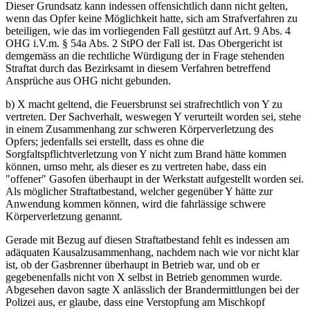
Dieser Grundsatz kann indessen offensichtlich dann nicht gelten,
wenn das Opfer keine Möglichkeit hatte, sich am Strafverfahren zu
beteiligen, wie das im vorliegenden Fall gestützt auf Art. 9 Abs. 4
OHG i.V.m. § 54a Abs. 2 StPO der Fall ist. Das Obergericht ist
demgemäss an die rechtliche Würdigung der in Frage stehenden
Straftat durch das Bezirksamt in diesem Verfahren betreffend
Ansprüche aus OHG nicht gebunden.
b) X macht geltend, die Feuersbrunst sei strafrechtlich von Y zu
vertreten. Der Sachverhalt, weswegen Y verurteilt worden sei, stehe
in einem Zusammenhang zur schweren Körperverletzung des
Opfers; jedenfalls sei erstellt, dass es ohne die
Sorgfaltspflichtverletzung von Y nicht zum Brand hätte kommen
können, umso mehr, als dieser es zu vertreten habe, dass ein
"offener" Gasofen überhaupt in der Werkstatt aufgestellt worden sei.
Als möglicher Straftatbestand, welcher gegenüber Y hätte zur
Anwendung kommen können, wird die fahrlässige schwere
Körperverletzung genannt.
Gerade mit Bezug auf diesen Straftatbestand fehlt es indessen am
adäquaten Kausalzusammenhang, nachdem nach wie vor nicht klar
ist, ob der Gasbrenner überhaupt in Betrieb war, und ob er
gegebenenfalls nicht von X selbst in Betrieb genommen wurde.
Abgesehen davon sagte X anlässlich der Brandermittlungen bei der
Polizei aus, er glaube, dass eine Verstopfung am Mischkopf