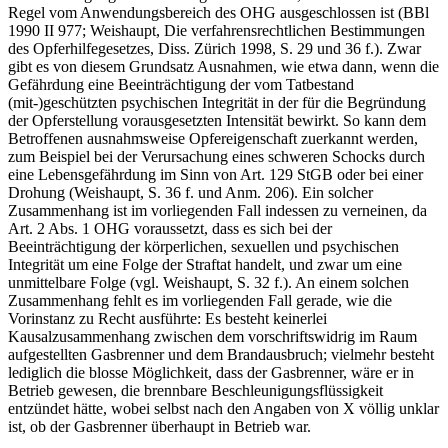
Regel vom Anwendungsbereich des OHG ausgeschlossen ist (BBl
1990 II 977; Weishaupt, Die verfahrensrechtlichen Bestimmungen
des Opferhilfegesetzes, Diss. Zürich 1998, S. 29 und 36 f.). Zwar
gibt es von diesem Grundsatz Ausnahmen, wie etwa dann, wenn die
Gefährdung eine Beeinträchtigung der vom Tatbestand
(mit-)geschützten psychischen Integrität in der für die Begründung
der Opferstellung vorausgesetzten Intensität bewirkt. So kann dem
Betroffenen ausnahmsweise Opfereigenschaft zuerkannt werden,
zum Beispiel bei der Verursachung eines schweren Schocks durch
eine Lebensgefährdung im Sinn von Art. 129 StGB oder bei einer
Drohung (Weishaupt, S. 36 f. und Anm. 206). Ein solcher
Zusammenhang ist im vorliegenden Fall indessen zu verneinen, da
Art. 2 Abs. 1 OHG voraussetzt, dass es sich bei der
Beeinträchtigung der körperlichen, sexuellen und psychischen
Integrität um eine Folge der Straftat handelt, und zwar um eine
unmittelbare Folge (vgl. Weishaupt, S. 32 f.). An einem solchen
Zusammenhang fehlt es im vorliegenden Fall gerade, wie die
Vorinstanz zu Recht ausführte: Es besteht keinerlei
Kausalzusammenhang zwischen dem vorschriftswidrig im Raum
aufgestellten Gasbrenner und dem Brandausbruch; vielmehr besteht
lediglich die blosse Möglichkeit, dass der Gasbrenner, wäre er in
Betrieb gewesen, die brennbare Beschleunigungsflüssigkeit
entzündet hätte, wobei selbst nach den Angaben von X völlig unklar
ist, ob der Gasbrenner überhaupt in Betrieb war.