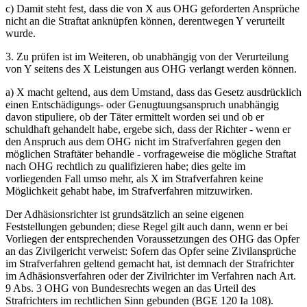
c) Damit steht fest, dass die von X aus OHG geforderten Ansprüche
nicht an die Straftat anknüpfen können, derentwegen Y verurteilt
wurde.
3. Zu prüfen ist im Weiteren, ob unabhängig von der Verurteilung
von Y seitens des X Leistungen aus OHG verlangt werden können.
a) X macht geltend, aus dem Umstand, dass das Gesetz ausdrücklich
einen Entschädigungs- oder Genugtuungsanspruch unabhängig
davon stipuliere, ob der Täter ermittelt worden sei und ob er
schuldhaft gehandelt habe, ergebe sich, dass der Richter - wenn er
den Anspruch aus dem OHG nicht im Strafverfahren gegen den
möglichen Straftäter behandle - vorfrageweise die mögliche Straftat
nach OHG rechtlich zu qualifizieren habe; dies gelte im
vorliegenden Fall umso mehr, als X im Strafverfahren keine
Möglichkeit gehabt habe, im Strafverfahren mitzuwirken.
Der Adhäsionsrichter ist grundsätzlich an seine eigenen
Feststellungen gebunden; diese Regel gilt auch dann, wenn er bei
Vorliegen der entsprechenden Voraussetzungen des OHG das Opfer
an das Zivilgericht verweist: Sofern das Opfer seine Zivilansprüche
im Strafverfahren geltend gemacht hat, ist demnach der Strafrichter
im Adhäsionsverfahren oder der Zivilrichter im Verfahren nach Art.
9 Abs. 3 OHG von Bundesrechts wegen an das Urteil des
Strafrichters im rechtlichen Sinn gebunden (BGE 120 Ia 108).