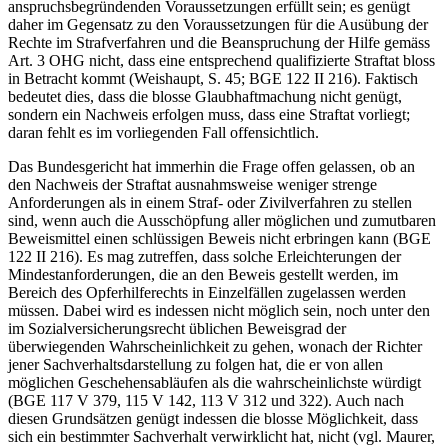
anspruchsbegründenden Voraussetzungen erfüllt sein; es genügt
daher im Gegensatz zu den Voraussetzungen für die Ausübung der
Rechte im Strafverfahren und die Beanspruchung der Hilfe gemäss
Art. 3 OHG nicht, dass eine entsprechend qualifizierte Straftat bloss
in Betracht kommt (Weishaupt, S. 45; BGE 122 II 216). Faktisch
bedeutet dies, dass die blosse Glaubhaftmachung nicht genügt,
sondern ein Nachweis erfolgen muss, dass eine Straftat vorliegt;
daran fehlt es im vorliegenden Fall offensichtlich.
Das Bundesgericht hat immerhin die Frage offen gelassen, ob an
den Nachweis der Straftat ausnahmsweise weniger strenge
Anforderungen als in einem Straf- oder Zivilverfahren zu stellen
sind, wenn auch die Ausschöpfung aller möglichen und zumutbaren
Beweismittel einen schlüssigen Beweis nicht erbringen kann (BGE
122 II 216). Es mag zutreffen, dass solche Erleichterungen der
Mindestanforderungen, die an den Beweis gestellt werden, im
Bereich des Opferhilferechts in Einzelfällen zugelassen werden
müssen. Dabei wird es indessen nicht möglich sein, noch unter den
im Sozialversicherungsrecht üblichen Beweisgrad der
überwiegenden Wahrscheinlichkeit zu gehen, wonach der Richter
jener Sachverhaltsdarstellung zu folgen hat, die er von allen
möglichen Geschehensabläufen als die wahrscheinlichste würdigt
(BGE 117 V 379, 115 V 142, 113 V 312 und 322). Auch nach
diesen Grundsätzen genügt indessen die blosse Möglichkeit, dass
sich ein bestimmter Sachverhalt verwirklicht hat, nicht (vgl. Maurer,