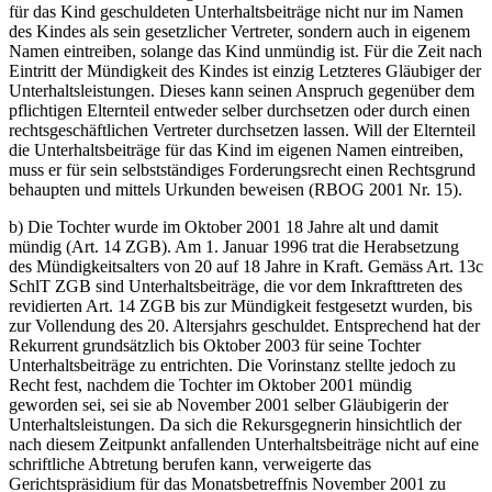
für das Kind geschuldeten Unterhaltsbeiträge nicht nur im Namen
des Kindes als sein gesetzlicher Vertreter, sondern auch in eigenem
Namen eintreiben, solange das Kind unmündig ist. Für die Zeit nach
Eintritt der Mündigkeit des Kindes ist einzig Letzteres Gläubiger der
Unterhaltsleistungen. Dieses kann seinen Anspruch gegenüber dem
pflichtigen Elternteil entweder selber durchsetzen oder durch einen
rechtsgeschäftlichen Vertreter durchsetzen lassen. Will der Elternteil
die Unterhaltsbeiträge für das Kind im eigenen Namen eintreiben,
muss er für sein selbstständiges Forderungsrecht einen Rechtsgrund
behaupten und mittels Urkunden beweisen (RBOG 2001 Nr. 15).
b) Die Tochter wurde im Oktober 2001 18 Jahre alt und damit
mündig (Art. 14 ZGB). Am 1. Januar 1996 trat die Herabsetzung
des Mündigkeitsalters von 20 auf 18 Jahre in Kraft. Gemäss Art. 13c
SchlT ZGB sind Unterhaltsbeiträge, die vor dem Inkrafttreten des
revidierten Art. 14 ZGB bis zur Mündigkeit festgesetzt wurden, bis
zur Vollendung des 20. Altersjahrs geschuldet. Entsprechend hat der
Rekurrent grundsätzlich bis Oktober 2003 für seine Tochter
Unterhaltsbeiträge zu entrichten. Die Vorinstanz stellte jedoch zu
Recht fest, nachdem die Tochter im Oktober 2001 mündig
geworden sei, sei sie ab November 2001 selber Gläubigerin der
Unterhaltsleistungen. Da sich die Rekursgegnerin hinsichtlich der
nach diesem Zeitpunkt anfallenden Unterhaltsbeiträge nicht auf eine
schriftliche Abtretung berufen kann, verweigerte das
Gerichtspräsidium für das Monatsbetreffnis November 2001 zu