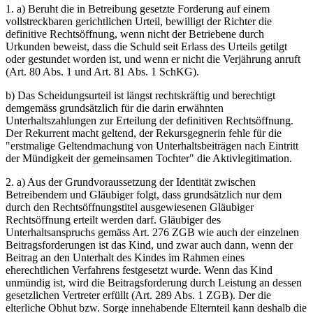
1. a) Beruht die in Betreibung gesetzte Forderung auf einem
vollstreckbaren gerichtlichen Urteil, bewilligt der Richter die
definitive Rechtsöffnung, wenn nicht der Betriebene durch
Urkunden beweist, dass die Schuld seit Erlass des Urteils getilgt
oder gestundet worden ist, und wenn er nicht die Verjährung anruft
(Art. 80 Abs. 1 und Art. 81 Abs. 1 SchKG).
b) Das Scheidungsurteil ist längst rechtskräftig und berechtigt
demgemäss grundsätzlich für die darin erwähnten
Unterhaltszahlungen zur Erteilung der definitiven Rechtsöffnung.
Der Rekurrent macht geltend, der Rekursgegnerin fehle für die
"erstmalige Geltendmachung von Unterhaltsbeiträgen nach Eintritt
der Mündigkeit der gemeinsamen Tochter" die Aktivlegitimation.
2. a) Aus der Grundvoraussetzung der Identität zwischen
Betreibendem und Gläubiger folgt, dass grundsätzlich nur dem
durch den Rechtsöffnungstitel ausgewiesenen Gläubiger
Rechtsöffnung erteilt werden darf. Gläubiger des
Unterhaltsanspruchs gemäss Art. 276 ZGB wie auch der einzelnen
Beitragsforderungen ist das Kind, und zwar auch dann, wenn der
Beitrag an den Unterhalt des Kindes im Rahmen eines
eherechtlichen Verfahrens festgesetzt wurde. Wenn das Kind
unmündig ist, wird die Beitragsforderung durch Leistung an dessen
gesetzlichen Vertreter erfüllt (Art. 289 Abs. 1 ZGB). Der die
elterliche Obhut bzw. Sorge innehabende Elternteil kann deshalb die