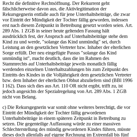
Recht die definitive Rechtsöffnung. Der Rekurrent geht
fälschlicherweise davon aus, die Aktivlegitimation der
Rekursgegnerin entfalle auch für jene Unterhaltsbeiträge, die zwar
vor Eintritt der Mündigkeit der Tochter fällig geworden, indessen
erst nach diesem Zeitpunkt in Betreibung gesetzt worden seien. Art.
289 Abs. 1 ZGB in seiner heute geltenden Fassung hält
ausdrücklich fest, der Anspruch auf Unterhaltsbeiträge stehe dem
Kind zu und werde, "solange das Kind unmündig" sei, durch
Leistung an den gesetzlichen Vertreter bzw. Inhaber der elterlichen
Sorge erfüllt. Der neu eingefügte Passus "solange das Kind
unmündig ist", macht deutlich, dass die im Rahmen des
Stammrechts auf Unterhaltsbeiträge jeweils monatlich fällig
werdenden einzelnen Unterhaltszahlungen bis zum Zeitpunkt des
Eintritts des Kindes in die Volljährigkeit dem gesetzlichen Vertreter
bzw. dem Inhaber der elterlichen Obhut abzuliefern sind (BBl 1996
I 162). Dass sich dies aus Art. 110 OR nicht ergibt, trifft zu, ist
jedoch angesichts der Spezialregelung von Art. 289 Abs. 1 ZGB
nicht von Belang.
c) Die Rekursgegnerin war somit ohne weiteres berechtigt, die vor
Eintritt der Mündigkeit der Tochter fällig gewordenen
Unterhaltsbeiträge in einem späteren Zeitpunkt in Betreibung zu
setzen. Die gegenteilige Auffassung würde zu einer massiven
Schlechterstellung des mündig gewordenen Kindes führen, müsste
dieses doch allenfalls auf eigene Rechnung im Extremfall bis fünf