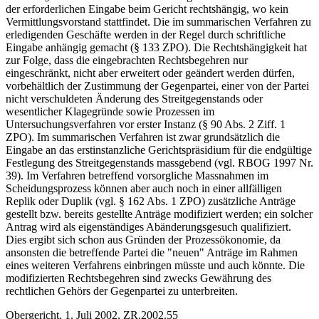
der erforderlichen Eingabe beim Gericht rechtshängig, wo kein
Vermittlungsvorstand stattfindet. Die im summarischen Verfahren zu
erledigenden Geschäfte werden in der Regel durch schriftliche
Eingabe anhängig gemacht (§ 133 ZPO). Die Rechtshängigkeit hat
zur Folge, dass die eingebrachten Rechtsbegehren nur
eingeschränkt, nicht aber erweitert oder geändert werden dürfen,
vorbehältlich der Zustimmung der Gegenpartei, einer von der Partei
nicht verschuldeten Änderung des Streitgegenstands oder
wesentlicher Klagegründe sowie Prozessen im
Untersuchungsverfahren vor erster Instanz (§ 90 Abs. 2 Ziff. 1
ZPO). Im summarischen Verfahren ist zwar grundsätzlich die
Eingabe an das erstinstanzliche Gerichtspräsidium für die endgültige
Festlegung des Streitgegenstands massgebend (vgl. RBOG 1997 Nr.
39). Im Verfahren betreffend vorsorgliche Massnahmen im
Scheidungsprozess können aber auch noch in einer allfälligen
Replik oder Duplik (vgl. § 162 Abs. 1 ZPO) zusätzliche Anträge
gestellt bzw. bereits gestellte Anträge modifiziert werden; ein solcher
Antrag wird als eigenständiges Abänderungsgesuch qualifiziert.
Dies ergibt sich schon aus Gründen der Prozessökonomie, da
ansonsten die betreffende Partei die "neuen" Anträge im Rahmen
eines weiteren Verfahrens einbringen müsste und auch könnte. Die
modifizierten Rechtsbegehren sind zwecks Gewährung des
rechtlichen Gehörs der Gegenpartei zu unterbreiten.
Obergericht, 1. Juli 2002, ZR.2002.55