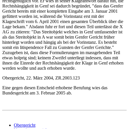
rechtsgenüglich vor. Er wies in seiner Klageantwort darauf hin, die
Rechtshängigkeit in Genf sei dadurch begründet, "dass das Genfer
Gericht bereits mit einer kompletten Eingabe am 3. Januar 2001
gefüttert worden ist, während die Vorinstanz erst mit der
Klageschrift vom 6. April 2001 einen gesamten Überblick über die
Lage bekam." Alsdann fuhr er fort und diesen Teil unterlässt die X
AG zu zitieren: "Das Streitobjekt welches in Genf umfassender ist
als das Streitobjekt in A war somit beim Genfer Gericht früher
hinterlegt worden und hängig als bei der Vorinstanz. Es besteht
somit ein litispendence Fall zu Gunsten der Genfer Gerichte."
Zuzugeben ist, dass diese Formulierungen im massgebenden Teil
etwas holprig sind; keinem Zweifel unterliegt indessen, dass mit
ihnen die Einrede der Rechtshängigkeit der Klage in Genf erhoben
werden wollte und auch erhoben wurde.
Obergericht, 22. März 2004, ZR.2003.123
Eine gegen diesen Entscheid erhobene Berufung wies das
Bundesgericht am 3. Februar 2005 ab.
Obergericht