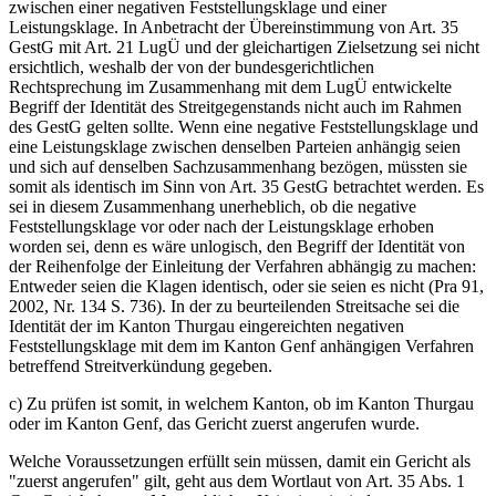
zwischen einer negativen Feststellungsklage und einer
Leistungsklage. In Anbetracht der Übereinstimmung von Art. 35
GestG mit Art. 21 LugÜ und der gleichartigen Zielsetzung sei nicht
ersichtlich, weshalb der von der bundesgerichtlichen
Rechtsprechung im Zusammenhang mit dem LugÜ entwickelte
Begriff der Identität des Streitgegenstands nicht auch im Rahmen
des GestG gelten sollte. Wenn eine negative Feststellungsklage und
eine Leistungsklage zwischen denselben Parteien anhängig seien
und sich auf denselben Sachzusammenhang bezögen, müssten sie
somit als identisch im Sinn von Art. 35 GestG betrachtet werden. Es
sei in diesem Zusammenhang unerheblich, ob die negative
Feststellungsklage vor oder nach der Leistungsklage erhoben
worden sei, denn es wäre unlogisch, den Begriff der Identität von
der Reihenfolge der Einleitung der Verfahren abhängig zu machen:
Entweder seien die Klagen identisch, oder sie seien es nicht (Pra 91,
2002, Nr. 134 S. 736). In der zu beurteilenden Streitsache sei die
Identität der im Kanton Thurgau eingereichten negativen
Feststellungsklage mit dem im Kanton Genf anhängigen Verfahren
betreffend Streitverkündung gegeben.
c) Zu prüfen ist somit, in welchem Kanton, ob im Kanton Thurgau
oder im Kanton Genf, das Gericht zuerst angerufen wurde.
Welche Voraussetzungen erfüllt sein müssen, damit ein Gericht als
"zuerst angerufen" gilt, geht aus dem Wortlaut von Art. 35 Abs. 1