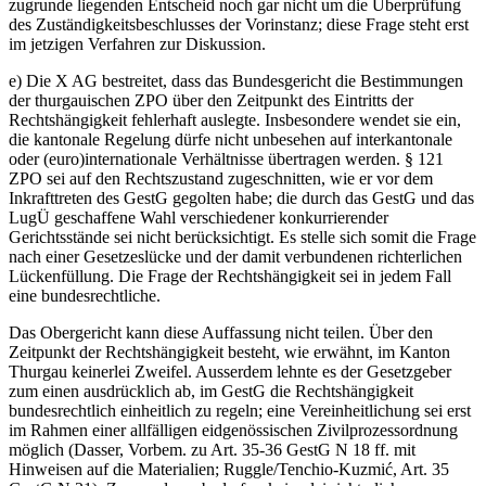
zugrunde liegenden Entscheid noch gar nicht um die Überprüfung
des Zuständigkeitsbeschlusses der Vorinstanz; diese Frage steht erst
im jetzigen Verfahren zur Diskussion.
e) Die X AG bestreitet, dass das Bundesgericht die Bestimmungen
der thurgauischen ZPO über den Zeitpunkt des Eintritts der
Rechtshängigkeit fehlerhaft auslegte. Insbesondere wendet sie ein,
die kantonale Regelung dürfe nicht unbesehen auf interkantonale
oder (euro)internationale Verhältnisse übertragen werden. § 121
ZPO sei auf den Rechtszustand zugeschnitten, wie er vor dem
Inkrafttreten des GestG gegolten habe; die durch das GestG und das
LugÜ geschaffene Wahl verschiedener konkurrierender
Gerichtsstände sei nicht berücksichtigt. Es stelle sich somit die Frage
nach einer Gesetzeslücke und der damit verbundenen richterlichen
Lückenfüllung. Die Frage der Rechtshängigkeit sei in jedem Fall
eine bundesrechtliche.
Das Obergericht kann diese Auffassung nicht teilen. Über den
Zeitpunkt der Rechtshängigkeit besteht, wie erwähnt, im Kanton
Thurgau keinerlei Zweifel. Ausserdem lehnte es der Gesetzgeber
zum einen ausdrücklich ab, im GestG die Rechtshängigkeit
bundesrechtlich einheitlich zu regeln; eine Vereinheitlichung sei erst
im Rahmen einer allfälligen eidgenössischen Zivilprozessordnung
möglich (Dasser, Vorbem. zu Art. 35-36 GestG N 18 ff. mit
Hinweisen auf die Materialien; Ruggle/Tenchio-Kuzmić, Art. 35