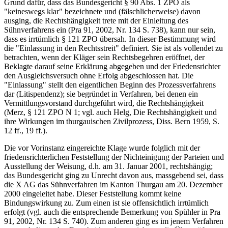
Grund dafür, dass das Bundesgericht § 90 Abs. 1 ZPO als
"keineswegs klar" bezeichnete und (fälschlicherweise) davon
ausging, die Rechtshängigkeit trete mit der Einleitung des
Sühnverfahrens ein (Pra 91, 2002, Nr. 134 S. 738), kann nur sein,
dass es irrtümlich § 121 ZPO übersah. In dieser Bestimmung wird
die "Einlassung in den Rechtsstreit" definiert. Sie ist als vollendet zu
betrachten, wenn der Kläger sein Rechtsbegehren eröffnet, der
Beklagte darauf seine Erklärung abgegeben und der Friedensrichter
den Ausgleichsversuch ohne Erfolg abgeschlossen hat. Die
"Einlassung" stellt den eigentlichen Beginn des Prozessverfahrens
dar (Litispendenz); sie begründet in Verfahren, bei denen ein
Vermittlungsvorstand durchgeführt wird, die Rechtshängigkeit
(Merz, § 121 ZPO N 1; vgl. auch Helg, Die Rechtshängigkeit und
ihre Wirkungen im thurgauischen Zivilprozess, Diss. Bern 1959, S.
12 ff., 19 ff.).
Die vor Vorinstanz eingereichte Klage wurde folglich mit der
friedensrichterlichen Feststellung der Nichteinigung der Parteien und
Ausstellung der Weisung, d.h. am 31. Januar 2001, rechtshängig;
das Bundesgericht ging zu Unrecht davon aus, massgebend sei, dass
die X AG das Sühnverfahren im Kanton Thurgau am 20. Dezember
2000 eingeleitet habe. Dieser Feststellung kommt keine
Bindungswirkung zu. Zum einen ist sie offensichtlich irrtümlich
erfolgt (vgl. auch die entsprechende Bemerkung von Spühler in Pra
91, 2002, Nr. 134 S. 740). Zum anderen ging es im jenem Verfahren