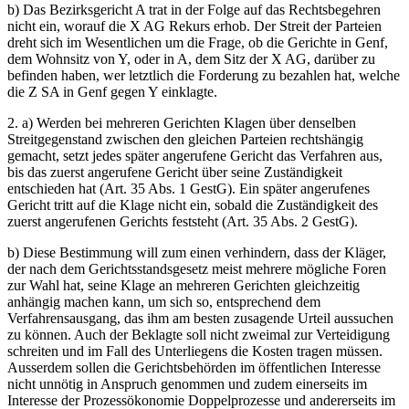
b) Das Bezirksgericht A trat in der Folge auf das Rechtsbegehren
nicht ein, worauf die X AG Rekurs erhob. Der Streit der Parteien
dreht sich im Wesentlichen um die Frage, ob die Gerichte in Genf,
dem Wohnsitz von Y, oder in A, dem Sitz der X AG, darüber zu
befinden haben, wer letztlich die Forderung zu bezahlen hat, welche
die Z SA in Genf gegen Y einklagte.
2. a) Werden bei mehreren Gerichten Klagen über denselben
Streitgegenstand zwischen den gleichen Parteien rechtshängig
gemacht, setzt jedes später angerufene Gericht das Verfahren aus,
bis das zuerst angerufene Gericht über seine Zuständigkeit
entschieden hat (Art. 35 Abs. 1 GestG). Ein später angerufenes
Gericht tritt auf die Klage nicht ein, sobald die Zuständigkeit des
zuerst angerufenen Gerichts feststeht (Art. 35 Abs. 2 GestG).
b) Diese Bestimmung will zum einen verhindern, dass der Kläger,
der nach dem Gerichtsstandsgesetz meist mehrere mögliche Foren
zur Wahl hat, seine Klage an mehreren Gerichten gleichzeitig
anhängig machen kann, um sich so, entsprechend dem
Verfahrensausgang, das ihm am besten zusagende Urteil aussuchen
zu können. Auch der Beklagte soll nicht zweimal zur Verteidigung
schreiten und im Fall des Unterliegens die Kosten tragen müssen.
Ausserdem sollen die Gerichtsbehörden im öffentlichen Interesse
nicht unnötig in Anspruch genommen und zudem einerseits im
Interesse der Prozessökonomie Doppelprozesse und andererseits im