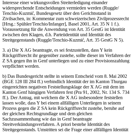
Interesse einer wirkungsvollen Streiterledigung einander
widersprechende Entscheidungen vermieden werden (Ruggle/
Tenchio-Kuzmić, Bundesgesetz über den Gerichtsstand in
Zivilsachen, in: Kommentar zum schweizerischen Zivilprozessrecht
[Hrsg.: Spühler/Tenchio/Infanger], Basel 2001, Art. 35 N 1 f.).
Voraussetzung für die Anwendung von Art. 35 GestG ist Identität
zwischen den Klagen, d.h. Parteiidentität und Identität des
Streitgegenstands (Ruggle/Tenchio-Kuzmić, Art. 35 GestG N 5).
3. a) Die X AG beantragte, es sei festzustellen, dass Y kein
Rückgriffsrecht ihr gegenüber zustehe, sollte dieser im Verfahren der
Z SA gegen ihn in Genf unterliegen und zu einer Provisionszahlung
verpflichtet werden.
b) Das Bundesgericht stellte in seinem Entscheid vom 8. Mai 2002
(BGE 128 III 284 ff.) verbindlich Identität der im Kanton Thurgau
eingereichten negativen Feststellungsklage der X AG mit dem im
Kanton Genf hängigen Verfahren fest (Pra 91, 2002, Nr. 134 S. 734
ff.). Der Antrag, mit welchem die X AG insbesondere feststellen
lassen wolle, dass Y bei einem allfälligen Unterliegen in seinem
Prozess gegen die Z SA kein Rückgriffsrecht zustehe, beruhe auf
der gleichen Rechtsgrundlage und dem gleichen
Sachzusammenhang wie das in Genf beantragte
Streitverkündungsverfahren. A priori bestehe Identität des
Streitgegenstands. Umstritten sei die Frage einer allfälligen Identität