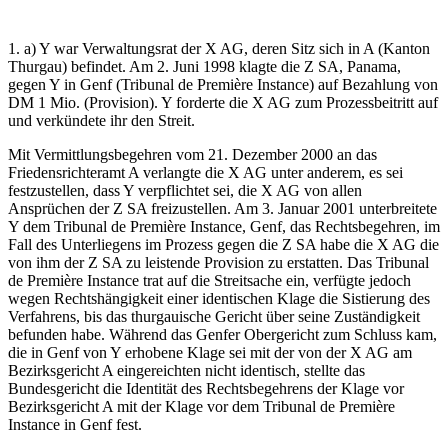
1. a) Y war Verwaltungsrat der X AG, deren Sitz sich in A (Kanton
Thurgau) befindet. Am 2. Juni 1998 klagte die Z SA, Panama,
gegen Y in Genf (Tribunal de Première Instance) auf Bezahlung von
DM 1 Mio. (Provision). Y forderte die X AG zum Prozessbeitritt auf
und verkündete ihr den Streit.
Mit Vermittlungsbegehren vom 21. Dezember 2000 an das
Friedensrichteramt A verlangte die X AG unter anderem, es sei
festzustellen, dass Y verpflichtet sei, die X AG von allen
Ansprüchen der Z SA freizustellen. Am 3. Januar 2001 unterbreitete
Y dem Tribunal de Première Instance, Genf, das Rechtsbegehren, im
Fall des Unterliegens im Prozess gegen die Z SA habe die X AG die
von ihm der Z SA zu leistende Provision zu erstatten. Das Tribunal
de Première Instance trat auf die Streitsache ein, verfügte jedoch
wegen Rechtshängigkeit einer identischen Klage die Sistierung des
Verfahrens, bis das thurgauische Gericht über seine Zuständigkeit
befunden habe. Während das Genfer Obergericht zum Schluss kam,
die in Genf von Y erhobene Klage sei mit der von der X AG am
Bezirksgericht A eingereichten nicht identisch, stellte das
Bundesgericht die Identität des Rechtsbegehrens der Klage vor
Bezirksgericht A mit der Klage vor dem Tribunal de Première
Instance in Genf fest.