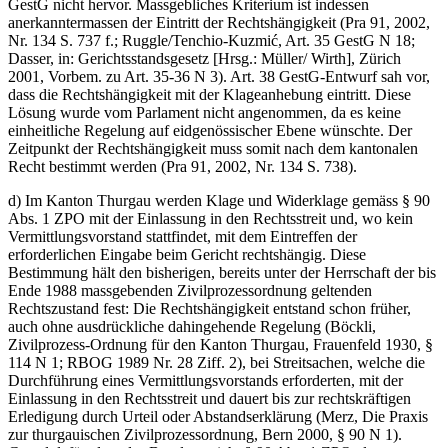
GestG nicht hervor. Massgebliches Kriterium ist indessen
anerkanntermassen der Eintritt der Rechtshängigkeit (Pra 91, 2002,
Nr. 134 S. 737 f.; Ruggle/Tenchio-Kuzmić, Art. 35 GestG N 18;
Dasser, in: Gerichtsstandsgesetz [Hrsg.: Müller/ Wirth], Zürich
2001, Vorbem. zu Art. 35-36 N 3). Art. 38 GestG-Entwurf sah vor,
dass die Rechtshängigkeit mit der Klageanhebung eintritt. Diese
Lösung wurde vom Parlament nicht angenommen, da es keine
einheitliche Regelung auf eidgenössischer Ebene wünschte. Der
Zeitpunkt der Rechtshängigkeit muss somit nach dem kantonalen
Recht bestimmt werden (Pra 91, 2002, Nr. 134 S. 738).
d) Im Kanton Thurgau werden Klage und Widerklage gemäss § 90
Abs. 1 ZPO mit der Einlassung in den Rechtsstreit und, wo kein
Vermittlungsvorstand stattfindet, mit dem Eintreffen der
erforderlichen Eingabe beim Gericht rechtshängig. Diese
Bestimmung hält den bisherigen, bereits unter der Herrschaft der bis
Ende 1988 massgebenden Zivilprozessordnung geltenden
Rechtszustand fest: Die Rechtshängigkeit entstand schon früher,
auch ohne ausdrückliche dahingehende Regelung (Böckli,
Zivilprozess-Ordnung für den Kanton Thurgau, Frauenfeld 1930, §
114 N 1; RBOG 1989 Nr. 28 Ziff. 2), bei Streitsachen, welche die
Durchführung eines Vermittlungsvorstands erforderten, mit der
Einlassung in den Rechtsstreit und dauert bis zur rechtskräftigen
Erledigung durch Urteil oder Abstandserklärung (Merz, Die Praxis
zur thurgauischen Zivilprozessordnung, Bern 2000, § 90 N 1).