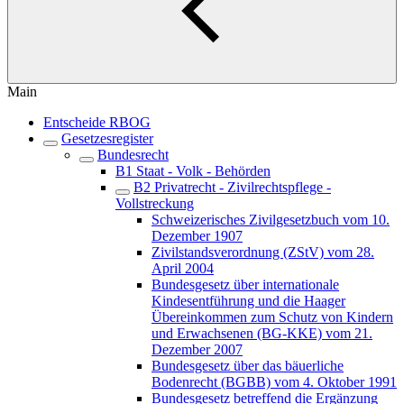
Main
Entscheide RBOG
Gesetzesregister
Bundesrecht
B1 Staat - Volk - Behörden
B2 Privatrecht - Zivilrechtspflege -
Vollstreckung
Schweizerisches Zivilgesetzbuch vom 10.
Dezember 1907
Zivilstandsverordnung (ZStV) vom 28.
April 2004
Bundesgesetz über internationale
Kindesentführung und die Haager
Übereinkommen zum Schutz von Kindern
und Erwachsenen (BG-KKE) vom 21.
Dezember 2007
Bundesgesetz über das bäuerliche
Bodenrecht (BGBB) vom 4. Oktober 1991
Bundesgesetz betreffend die Ergänzung