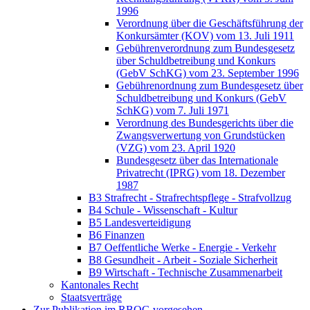
1996
Verordnung über die Geschäftsführung der
Konkursämter (KOV) vom 13. Juli 1911
Gebührenverordnung zum Bundesgesetz
über Schuldbetreibung und Konkurs
(GebV SchKG) vom 23. September 1996
Gebührenordnung zum Bundesgesetz über
Schuldbetreibung und Konkurs (GebV
SchKG) vom 7. Juli 1971
Verordnung des Bundesgerichts über die
Zwangsverwertung von Grundstücken
(VZG) vom 23. April 1920
Bundesgesetz über das Internationale
Privatrecht (IPRG) vom 18. Dezember
1987
B3 Strafrecht - Strafrechtspflege - Strafvollzug
B4 Schule - Wissenschaft - Kultur
B5 Landesverteidigung
B6 Finanzen
B7 Oeffentliche Werke - Energie - Verkehr
B8 Gesundheit - Arbeit - Soziale Sicherheit
B9 Wirtschaft - Technische Zusammenarbeit
Kantonales Recht
Staatsverträge
Zur Publikation im RBOG vorgesehen