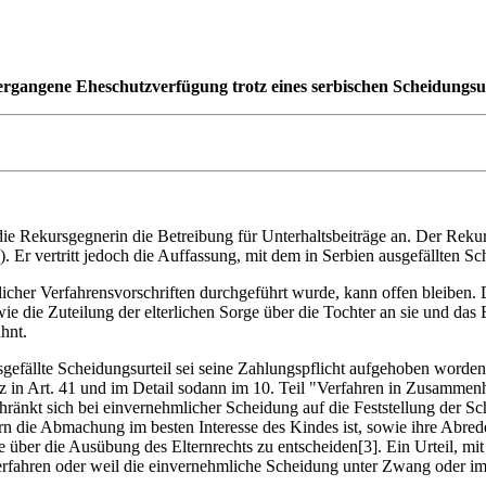
 ergangene Eheschutzverfügung trotz eines serbischen Scheidungsur
e Rekursgegnerin die Betreibung für Unterhaltsbeiträge an. Der Rekur
 Er vertritt jedoch die Auffassung, mit dem in Serbien ausgefällten Sch
licher Verfahrensvorschriften durchgeführt wurde, kann offen bleiben.
 die Zuteilung der elterlichen Sorge über die Tochter an sie und das 
hnt.
usgefällte Scheidungsurteil sei seine Zahlungspflicht aufgehoben wor
tz in Art. 41 und im Detail sodann im 10. Teil "Verfahren in Zusamme
hränkt sich bei einvernehmlicher Scheidung auf die Feststellung der S
rn die Abmachung im besten Interesse des Kindes ist, sowie ihre Abre
itsache über die Ausübung des Elternrechts zu entscheiden[3]. Ein Urtei
rfahren oder weil die einvernehmliche Scheidung unter Zwang oder im