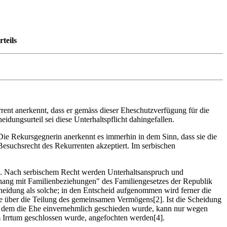
teils
rent anerkennt, dass er gemäss dieser Eheschutzverfügung für die
eidungsurteil sei diese Unterhaltspflicht dahingefallen.
 Die Rekursgegnerin anerkennt es immerhin in dem Sinn, dass sie die
Besuchsrecht des Rekurrenten akzeptiert. Im serbischen
den. Nach serbischem Recht werden Unterhaltsanspruch und
nhang mit Familienbeziehungen" des Familiengesetzes der Republik
cheidung als solche; in den Entscheid aufgenommen wird ferner die
de über die Teilung des gemeinsamen Vermögens[2]. Ist die Scheidung
l, mit dem die Ehe einvernehmlich geschieden wurde, kann nur wegen
 Irrtum geschlossen wurde, angefochten werden[4].