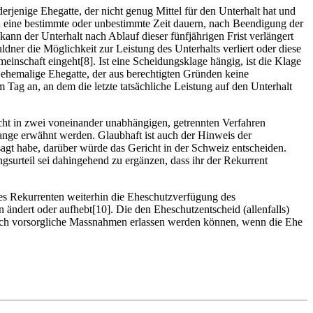
derjenige Ehegatte, der nicht genug Mittel für den Unterhalt hat und
nn eine bestimmte oder unbestimmte Zeit dauern, nach Beendigung der
ann der Unterhalt nach Ablauf dieser fünfjährigen Frist verlängert
dner die Möglichkeit zur Leistung des Unterhalts verliert oder diese
einschaft eingeht[8]. Ist eine Scheidungsklage hängig, ist die Klage
 ehemalige Ehegatte, der aus berechtigten Gründen keine
 Tag an, an dem die letzte tatsächliche Leistung auf den Unterhalt
ht in zwei voneinander unabhängigen, getrennten Verfahren
lange erwähnt werden. Glaubhaft ist auch der Hinweis der
esagt habe, darüber würde das Gericht in der Schweiz entscheiden.
surteil sei dahingehend zu ergänzen, dass ihr der Rekurrent
des Rekurrenten weiterhin die Eheschutzverfügung des
ändert oder aufhebt[10]. Die den Eheschutzentscheid (allenfalls)
och vorsorgliche Massnahmen erlassen werden können, wenn die Ehe