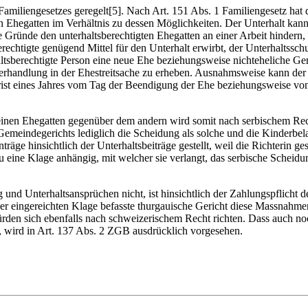
 Familiengesetzes geregelt[5]. Nach Art. 151 Abs. 1 Familiengesetz hat 
eren Ehegatten im Verhältnis zu dessen Möglichkeiten. Der Unterhalt ka
Gründe den unterhaltsberechtigten Ehegatten an einer Arbeit hindern, k
echtigte genügend Mittel für den Unterhalt erwirbt, der Unterhaltsschul
haltsberechtigte Person eine neue Ehe beziehungsweise nichteheliche Gem
verhandlung in der Ehestreitsache zu erheben. Ausnahmsweise kann der
 Frist eines Jahres vom Tag der Beendigung der Ehe beziehungsweise vom
einen Ehe­gatten gegenüber dem andern wird somit nach serbischem Rec
 Gemeindegerichts lediglich die Scheidung als solche und die Kinderbe
äge hinsichtlich der Unterhaltsbeiträge gestellt, weil die Richterin g
ne Klage anhängig, mit welcher sie verlangt, das serbische Scheidung
 und Unterhaltsansprüchen nicht, ist hinsichtlich der Zahlungspflicht 
er eingereichten Klage befasste thurgauische Gericht diese Massnahmen 
rden sich ebenfalls nach schweizerischem Recht richten. Dass auch n
rt, wird in Art. 137 Abs. 2 ZGB ausdrücklich vorgesehen.