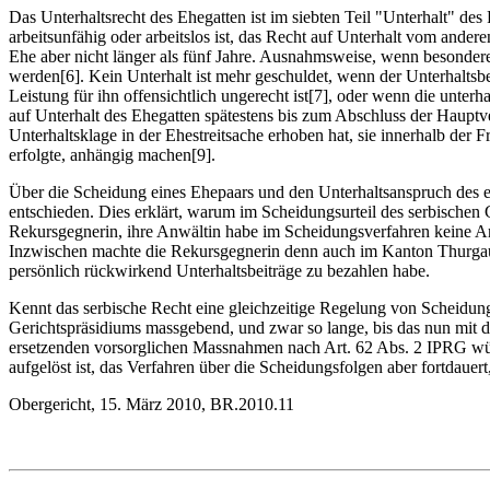
Das Unterhaltsrecht des Ehegatten ist im siebten Teil "Unterhalt" des
arbeitsunfähig oder arbeitslos ist, das Recht auf Unterhalt vom and
Ehe aber nicht länger als fünf Jahre. Ausnahmsweise, wenn besondere 
werden[6]. Kein Unterhalt ist mehr geschuldet, wenn der Unterhaltsber
Leistung für ihn offensichtlich ungerecht ist[7], oder wenn die unter
auf Unterhalt des Ehegatten spätestens bis zum Abschluss der Haupt
Unterhaltsklage in der Ehestreitsache erhoben hat, sie innerhalb der
erfolgte, anhängig machen[9].
Über die Scheidung eines Ehepaars und den Unterhaltsanspruch des 
entschieden. Dies erklärt, warum im Scheidungsurteil des serbischen
Rekursgegnerin, ihre Anwältin habe im Scheidungsverfahren keine Antr
Inzwischen machte die Rekursgegnerin denn auch im Kanton Thurgau ei
persönlich rückwirkend Unterhaltsbeiträge zu bezahlen habe.
Kennt das serbische Recht eine gleichzeitige Regelung von Scheidung
Gerichtspräsidiums massgebend, und zwar so lange, bis das nun mit d
ersetzenden vorsorglichen Massnahmen nach Art. 62 Abs. 2 IPRG wü
aufgelöst ist, das Verfahren über die Scheidungsfolgen aber fortdaue
Obergericht, 15. März 2010, BR.2010.11