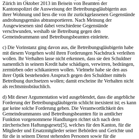
Zürich im Oktober 2013 im Beisein von Beamten der
Kantonspolizei die Ausweisung der Betreibungsgläubigerin aus
ihrer Wohnung und liess die von ihr zurückgelassenen Gegenstände
androhungsgemäss abtransportieren. Nach Meinung der
Ausgewiesenen sind dabei verschiedene Gegenstände
verschwunden, weshalb sie Betreibung gegen den
Gemeindeammann und Betreibungsbeamten einleitete.
c) Die Vorinstanz ging davon aus, die Betreibungsgläubigerin habe
mit diesem Vorgehen wohl ihren Forderungen Nachdruck verleihen
wollen. Ihr Verhalten lasse nicht erkennen, dass sie den Schuldner
namentlich in seinem Kredit habe schädigen, verwirren, bedrängen,
zermürben oder schikanieren wollen. Vielmehr habe sie den aus
ihrer Optik bestehenden Anspruch gegen den Schuldner mittels
Betreibung durchsetzen wollen; damit erscheine ihr Verhalten nicht
als rechtsmissbräuchlich.
d) Mit dieser Argumentation wird ausgeblendet, dass die angebliche
Forderung der Betreibungsgläubigerin schlicht inexistent ist; es kann
gar keine solche Forderung geben. Die Verantwortlichkeit des
Gemeindeammanns und Betreibungsbeamten für in amtlicher
Funktion vorgenommene Handlungen richtet sich nach dem
zürcherischen Haftungsgesetz[5], welches für den Kanton, für die
Mitglieder und Ersatzmitglieder seiner Behörden und Gerichte und
für die in seinem Dienst stehenden Personen sowie für die