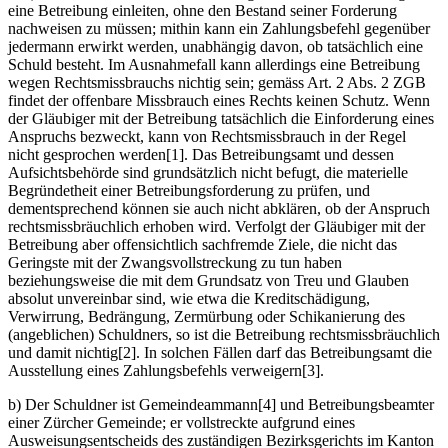
eine Betreibung einleiten, ohne den Bestand seiner Forderung
nachweisen zu müssen; mithin kann ein Zahlungsbefehl gegenüber
jedermann erwirkt werden, unabhängig davon, ob tatsächlich eine
Schuld besteht. Im Ausnahmefall kann allerdings eine Betreibung
wegen Rechtsmissbrauchs nichtig sein; gemäss Art. 2 Abs. 2 ZGB
findet der offenbare Missbrauch eines Rechts keinen Schutz. Wenn
der Gläubiger mit der Betreibung tatsächlich die Einforderung eines
Anspruchs bezweckt, kann von Rechtsmissbrauch in der Regel
nicht gesprochen werden[1]. Das Betreibungsamt und dessen
Aufsichtsbehörde sind grundsätzlich nicht befugt, die materielle
Begründetheit einer Betreibungsforderung zu prüfen, und
dementsprechend können sie auch nicht abklären, ob der Anspruch
rechtsmissbräuchlich erhoben wird. Verfolgt der Gläubiger mit der
Betreibung aber offensichtlich sachfremde Ziele, die nicht das
Geringste mit der Zwangsvollstreckung zu tun haben
beziehungsweise die mit dem Grundsatz von Treu und Glauben
absolut unvereinbar sind, wie etwa die Kreditschädigung,
Verwirrung, Bedrängung, Zermürbung oder Schikanierung des
(angeblichen) Schuldners, so ist die Betreibung rechtsmissbräuchlich
und damit nichtig[2]. In solchen Fällen darf das Betreibungsamt die
Ausstellung eines Zahlungsbefehls verweigern[3].
b) Der Schuldner ist Gemeindeammann[4] und Betreibungsbeamter
einer Zürcher Gemeinde; er vollstreckte aufgrund eines
Ausweisungsentscheids des zuständigen Bezirksgerichts im Kanton