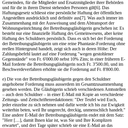
Gemeinden, für die Mitglieder und Ersatzmitglieder ihrer Behörden
und für die in ihrem Dienst stehenden Personen gilt[6]. Das
Haftungsgesetz schliesst eine persönliche Haftung der öffentlichen
Angestellten ausdrücklich und definitiv aus[7]. Was auch immer im
Zusammenhang mit der Ausweisung und dem Abtransport der
Wohnungseinrichtung der Betreibungsgläubigerin geschehen ist: Es
besteht nur eine finanzielle Haftung des Gemeinwesens, aber keine
Haftung des Schuldners persönlich. Dass es sich bei der Forderung
der Betreibungsgläubigerin um eine reine Phantasie-Forderung ohne
reellen Hintergrund handelt, zeigt sich auch in deren Höhe: Der
Zahlungsbefehl lautet auf eine Forderung "wegen gestohlener
Gegenstände" von Fr. 6'000.00 nebst 10% Zins; in einer früheren E-
Mail forderte die Betreibungsgläubigerin noch Fr. 3'500.00, und im
Beschwerdeverfahren erhöhte sie die Forderung auf Fr. 8'800.00.
e) Die von der Betreibungsgläubigerin gegen den Schuldner
angehobene Forderung muss ausserdem im Gesamtzusammenhang
gesehen werden. Die Gläubigerin schrieb verschiedenen Amtsstellen
– auch dem Schuldner – in einer E-Mail mit Kopie an verschiedene
Zeitungs- und Zeitschriftenredaktionen: "Der Teufel wird Euch,
jeder einzelne zu sich nehmen und dafür werde ich bis zur Ewigkeit
weiterhin beten, weil Ihr ungerecht, dreckig, unmenschlich handelt."
Eine andere E-Mail der Betreibungsgläubigerin endet mit dem Satz:
"Herr […], damit Ihnen klar ist, was Sie und Ihre Komplizen
erwartet", und drei Tage später schrieb sie eine E-Mail an das