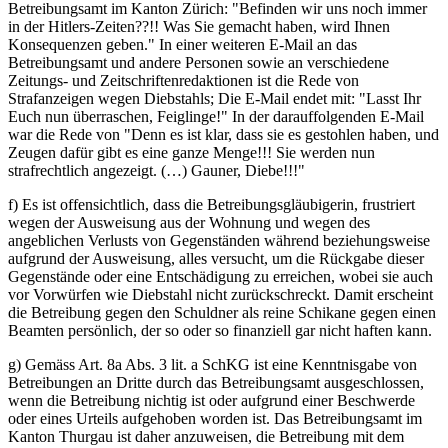
Betreibungsamt im Kanton Zürich: "Befinden wir uns noch immer
in der Hitlers-Zeiten??!! Was Sie gemacht haben, wird Ihnen
Konsequenzen geben." In einer weiteren E-Mail an das
Betreibungsamt und andere Personen sowie an verschiedene
Zeitungs- und Zeitschriftenredaktionen ist die Rede von
Strafanzeigen wegen Diebstahls; Die E-Mail endet mit: "Lasst Ihr
Euch nun überraschen, Feiglinge!" In der darauffolgenden E-Mail
war die Rede von "Denn es ist klar, dass sie es gestohlen haben, und
Zeugen dafür gibt es eine ganze Menge!!! Sie werden nun
strafrechtlich angezeigt. (…) Gauner, Diebe!!!"
f) Es ist offensichtlich, dass die Betreibungsgläubigerin, frustriert
wegen der Ausweisung aus der Wohnung und wegen des
angeblichen Verlusts von Gegenständen während beziehungsweise
aufgrund der Ausweisung, alles versucht, um die Rückgabe dieser
Gegenstände oder eine Entschädigung zu erreichen, wobei sie auch
vor Vorwürfen wie Diebstahl nicht zurückschreckt. Damit erscheint
die Betreibung gegen den Schuldner als reine Schikane gegen einen
Beamten persönlich, der so oder so finanziell gar nicht haften kann.
g) Gemäss Art. 8a Abs. 3 lit. a SchKG ist eine Kenntnisgabe von
Betreibungen an Dritte durch das Betreibungsamt ausgeschlossen,
wenn die Betreibung nichtig ist oder aufgrund einer Beschwerde
oder eines Urteils aufgehoben worden ist. Das Betreibungsamt im
Kanton Thurgau ist daher anzuweisen, die Betreibung mit dem