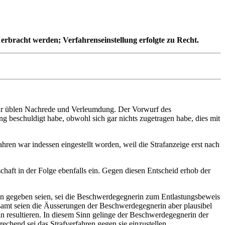
rbracht werden; Verfahrenseinstellung erfolgte zu Recht.
zur üblen Nachrede und Verleumdung. Der Vorwurf des
g beschuldigt habe, obwohl sich gar nichts zugetragen habe, dies mit
ren war indessen eingestellt worden, weil die Strafanzeige erst nach
haft in der Folge ebenfalls ein. Gegen diesen Entscheid erhob der
gen gegeben seien, sei die Beschwerdegegnerin zum Entlastungsbeweis
esamt seien die Äusserungen der Beschwerdegegnerin aber plausibel
n resultieren. In diesem Sinn gelinge der Beschwerdegegnerin der
chend sei das Strafverfahren gegen sie einzustellen.