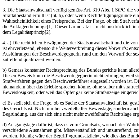
3. Die Staatsanwaltschaft verfügt gemäss Art. 319 Abs. 1 StPO die voll
Straftatbestand erfüllt ist (lit. b), oder wenn Rechtfertigungsgründe 
Wahrscheinlichkeit eines Freispruchs. Bei der Frage, ob ein Strafverf
die Anklageerhebung»[1]. Dieser Grundsatz ist nicht ausdrücklich in 
dem Legalitätsprinzip[2].
4. a) Die rechtlichen Erwägungen der Staatsanwaltschaft und die von
ist ehrverletzend, ebenso die Weiterverbreitung dieses Vorwurfs; ents
Ausführungen der Beschwerdegegnerin rund um den Vorwurf der sexuel
zutreffend qualifiziert werden.
b) Gemäss konstanter Rechtsprechung des Bundesgerichts kann allerdi
Diesen Beweis kann die Beschwerdegegnerin nicht erbringen, weil sie
Strafverfahren gegen den Beschwerdeführer eingestellt worden ist. Di
niemandem über das Erlebte sprechen könne, ohne selber mit strafrech
Beweislosigkeit, oder weil das Opfer gar keine Strafanzeige eingerei
c) Es stellt sich die Frage, ob es Sache der Staatsanwaltschaft ist, 
des Gerichts ist. Nicht nur bei zweifelhafter Beweislage, sondern auch
Begründung, aus der sich eine nicht mehr zweifelhafte Rechtslage ergä
d) Ausgangslage dafür ist, dass es vom Grundsatz, wonach der Wahrh
verschiedene Ausnahmen gibt. Missverständlich und unzutreffend, zum
werden. Richtig wäre der Begriff «grundsätzlich», wie dies das Bun