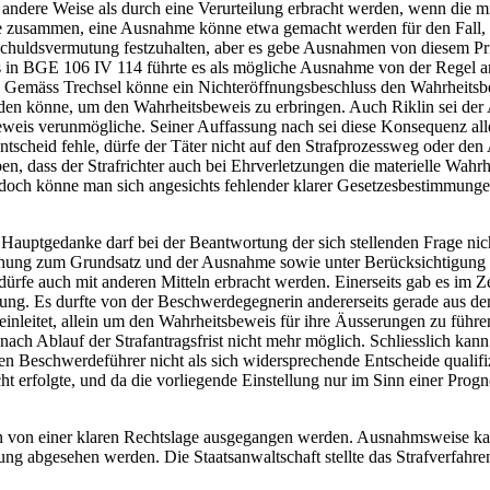
ndere Weise als durch eine Verurteilung erbracht werden, wenn die mi
sste zusammen, eine Ausnahme könne etwa gemacht werden für den Fall,
schuldsvermutung festzuhalten, aber es gebe Ausnahmen von diesem Pri
ts in BGE 106 IV 114 führte es als mögliche Ausnahme von der Regel an
Gemäss Trechsel könne ein Nichteröffnungsbeschluss den Wahrheitsbewei
rden könne, um den Wahrheitsbeweis zu erbringen. Auch Riklin sei der A
sbeweis verunmögliche. Seiner Auffassung nach sei diese Konsequenz al
tscheid fehle, dürfe der Täter nicht auf den Strafprozessweg oder de
, dass der Strafrichter auch bei Ehrverletzungen die materielle Wahrhei
edoch könne man sich angesichts fehlender klarer Gesetzesbestimmungen
Hauptgedanke darf bei der Beantwortung der sich stellenden Frage nic
hung zum Grundsatz und der Ausnahme sowie unter Berücksichtigung v
 dürfe auch mit anderen Mitteln erbracht werden. Einerseits gab es im 
gung. Es durfte von der Beschwerdegegnerin andererseits gerade aus den
einleitet, allein um den Wahrheitsbeweis für ihre Äusserungen zu führe
ch Ablauf der Strafantragsfrist nicht mehr möglich. Schliesslich kann
en Beschwerdeführer nicht als sich widersprechende Entscheide qualif
cht erfolgte, und da die vorliegende Einstellung nur im Sinn einer Prog
rn von einer klaren Rechtslage ausgegangen werden. Ausnahmsweise ka
ung abgesehen werden. Die Staatsanwaltschaft stellte das Strafverfahr