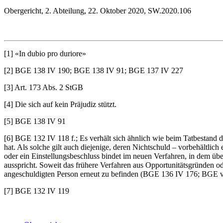
Obergericht, 2. Abteilung, 22. Oktober 2020, SW.2020.106
[1] «In dubio pro duriore»
[2] BGE 138 IV 190; BGE 138 IV 91; BGE 137 IV 227
[3] Art. 173 Abs. 2 StGB
[4] Die sich auf kein Präjudiz stützt.
[5] BGE 138 IV 91
[6] BGE 132 IV 118 f.; Es verhält sich ähnlich wie beim Tatbestand 
hat. Als solche gilt auch diejenige, deren Nichtschuld – vorbehältlich
oder ein Einstellungsbeschluss bindet im neuen Verfahren, in dem übe
ausspricht. Soweit das frühere Verfahren aus Opportunitätsgründen ode
angeschuldigten Person erneut zu befinden (BGE 136 IV 176; BGE v
[7] BGE 132 IV 119