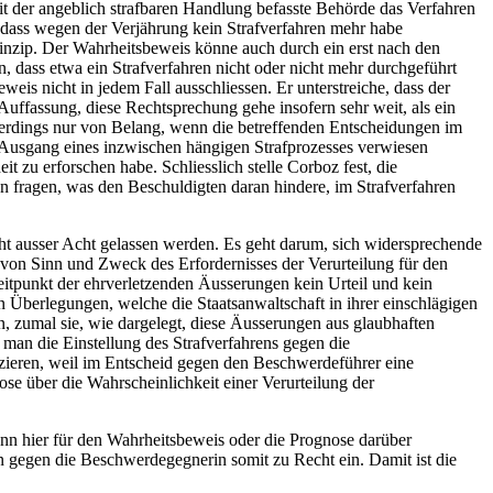
t der angeblich strafbaren Handlung befasste Behörde das Verfahren
 dass wegen der Verjährung kein Strafverfahren mehr habe
nzip. Der Wahrheitsbeweis könne auch durch ein erst nach den
, dass etwa ein Strafverfahren nicht oder nicht mehr durchgeführt
s nicht in jedem Fall ausschliessen. Er unterstreiche, dass der
uffassung, diese Rechtsprechung gehe insofern sehr weit, als ein
lerdings nur von Belang, wenn die betreffenden Entscheidungen im
n Ausgang eines inzwischen hängigen Strafprozesses verwiesen
t zu erforschen habe. Schliesslich stelle Corboz fest, die
 fragen, was den Beschuldigten daran hindere, im Strafverfahren
ht ausser Acht gelassen werden. Es geht darum, sich widersprechende
on Sinn und Zweck des Erfordernisses der Verurteilung für den
Zeitpunkt der ehrverletzenden Äusserungen kein Urteil und kein
 Überlegungen, welche die Staatsanwaltschaft in ihrer einschlägigen
n, zumal sie, wie dargelegt, diese Äusserungen aus glaubhaften
 man die Einstellung des Strafverfahrens gegen die
izieren, weil im Entscheid gegen den Beschwerdeführer eine
nose über die Wahrscheinlichkeit einer Verurteilung der
nn hier für den Wahrheitsbeweis oder die Prognose darüber
en gegen die Beschwerdegegnerin somit zu Recht ein. Damit ist die