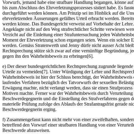
Vorwurfs, jemand habe eine strafbare Handlung begangen, könne auf a
bis zum Abschluss des Ehrverletzungsprozesses sistiert habe. Es fa
durchgeführt werden können. Am Prinzip sei im Hinblick auf die Un
ehrverletzenden Äusserungen gefälltes Urteil erbracht werden. Berei
werden könne. Das Bundesgericht verweist auf Vorbehalte der Lehre. 
Angeklagte nicht auf den Weg strafrechtlicher Schritte verwiesen we
Verzicht auf die Einleitung einer Strafuntersuchung jeden Wahrheit
Moment der Ehrverletzung schon ergangen seien. Wenn ein solcher En
werden. Gemäss Stratenwerth und Jenny dürfe nicht ausser Acht bleiben
Rechtsprechung stütze sich zwar auf eine vernünftige Begründung, j
gegen ihn den Wahrheitsbeweis zu erbringen[6].
e) Der dieser bundesgerichtlichen Rechtsprechung zugrunde liegende 
Urteile zu vermeiden[7]. Unter Würdigung der Lehre und Rechtsprec
Wahrheitsbeweis ist hier der Schluss berechtigt, der Wahrheitsbeweis
laufendes Verfahren bezüglich des Tatvorwurfs der sexuellen Belästi
Erwägung machte, nicht verlangt werden, dass sie einen Strafprozess 
Motiven machte. Ferner war der Wahrheitsbeweis durch Verurteilung na
Beschwerdegegnerin und die Einstellung des Strafverfahrens gegen d
materielle Prüfung zufolge des Ablaufs der Strafantragsfrist gerade ni
Beschwerdegegnerin erging.
f) Zusammengefasst kann nicht mehr von einer zweifelhaften, sonde
betreffend den Vorwurf einer strafbaren Handlung von einer Verurteil
Beschwerde abzuweisen.