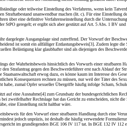
ständige oder teilweise Einstellung des Verfahrens, wenn kein Tatverdach
einen Straftatbestand unanwendbar machen (lit. c). Für eine Einstellung 
ahren über eine definitive Verfahrenseinstellung durch die Untersuchun
der StPO geregelt; er ergibt sich aber gestützt auf Art. 5 Abs. 1 BV un
 ihr dargelegte Ausgangslage sind zutreffend. Der Vorwurf der Beschwe
cheidend ist somit ein allfälliger Entlastungsbeweis[3]. Zudem legte di
len Belästigung klar glaubhafter sind als diejenigen des Beschwerde
ngs der Wahrheitsbeweis hinsichtlich des Vorwurfs einer strafbaren Ha
 den Strafantrag gegen den Beschwerdeführer erst nach Ablauf der Stra
e Staatsanwaltschaft erwog dazu, es könne kaum im Interesse des Gesetz
tlichen Konsequenzen rechnen zu müssen, nur weil der Täter des Sexual
cht habe, zumal Opfer sexueller Übergriffe häufig infolge Scham, Schuld
gestützt auf eine Ausnahme[4] zum Grundsatz der bundesgerichtlichen Rec
 bei zweifelhafter Rechtslage hat das Gericht zu entscheiden, nicht die 
be, eine Einstellung nicht haltbar wäre.
eitsbeweis für den Vorwurf einer strafbaren Handlung durch eine Verur
indest jedoch unpräzis, ist deshalb die häufig verwendete Formulieru
desgericht im grundlegenden BGE 106 IV 117 tat. In BGE 132 IV 112 e