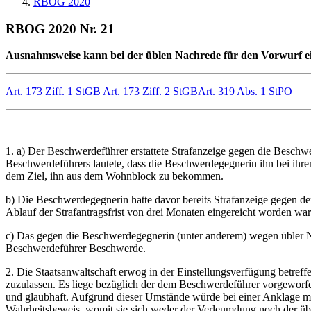
RBOG 2020
RBOG 2020 Nr. 21
Ausnahmsweise kann bei der üblen Nachrede für den Vorwurf ein
Art. 173 Ziff. 1 StGB
Art. 173 Ziff. 2 StGB
Art. 319 Abs. 1 StPO
1. a) Der Beschwerdeführer erstattete Strafanzeige gegen die Besc
Beschwerdeführers lautete, dass die Beschwerdegegnerin ihn bei ihrem
dem Ziel, ihn aus dem Wohnblock zu bekommen.
b) Die Beschwerdegegnerin hatte davor bereits Strafanzeige gegen den
Ablauf der Strafantragsfrist von drei Monaten eingereicht worden war
c) Das gegen die Beschwerdegegnerin (unter anderem) wegen übler Nac
Beschwerdeführer Beschwerde.
2. Die Staatsanwaltschaft erwog in der Einstellungsverfügung betre
zuzulassen. Es liege bezüglich der dem Beschwerdeführer vorgeworfen
und glaubhaft. Aufgrund dieser Umstände würde bei einer Anklage mi
Wahrheitsbeweis, womit sie sich weder der Verleumdung noch der üble