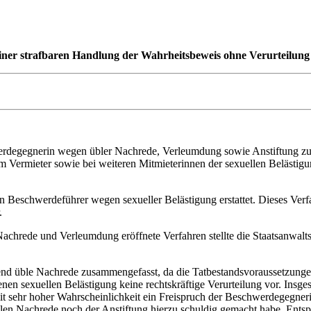
er strafbaren Handlung der Wahrheitsbeweis ohne Verurteilung e
hwerdegegnerin wegen übler Nachrede, Verleumdung sowie Anstiftung 
 Vermieter sowie bei weiteren Mitmieterinnen der sexuellen Belästigun
 Beschwerdeführer wegen sexueller Belästigung erstattet. Dieses Verfah
.
hrede und Verleumdung eröffnete Verfahren stellte die Staatsanwaltsc
ffend üble Nachrede zusammengefasst, da die Tatbestandsvoraussetzun
en sexuellen Belästigung keine rechtskräftige Verurteilung vor. Insg
t sehr hoher Wahrscheinlichkeit ein Freispruch der Beschwerdegegneri
n Nachrede noch der Anstiftung hierzu schuldig gemacht habe. Entspre