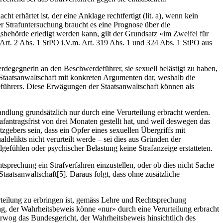
t erhärtet ist, der eine Anklage rechtfertigt (lit. a), wenn kein
der Strafuntersuchung braucht es eine Prognose über die
gsbehörde erledigt werden kann, gilt der Grundsatz «im Zweifel für
d Art. 2 Abs. 1 StPO i.V.m. Art. 319 Abs. 1 und 324 Abs. 1 StPO aus
rdegegnerin an den Beschwerdeführer, sie sexuell belästigt zu haben,
e Staatsanwaltschaft mit konkreten Argumenten dar, weshalb die
führers. Diese Erwägungen der Staatsanwaltschaft können als
ndlung grundsätzlich nur durch eine Verurteilung erbracht werden.
fantragsfrist von drei Monaten gestellt hat, und weil deswegen das
gebers sein, dass ein Opfer eines sexuellen Übergriffs mit
delikts nicht verurteilt werde – sei dies aus Gründen der
gefühlen oder psychischer Belastung keine Strafanzeige erstatteten.
htsprechung ein Strafverfahren einzustellen, oder ob dies nicht Sache
Staatsanwaltschaft[5]. Daraus folgt, dass ohne zusätzliche
teilung zu erbringen ist, gemäss Lehre und Rechtsprechung
ng, der Wahrheitsbeweis könne «nur» durch eine Verurteilung erbracht
rwog das Bundesgericht, der Wahrheitsbeweis hinsichtlich des