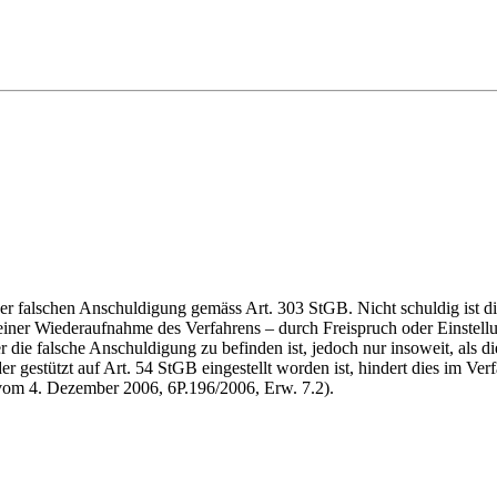
der falschen Anschuldigung gemäss Art. 303 StGB. Nicht schuldig ist d
 einer Wiederaufnahme des Verfahrens – durch Freispruch oder Einstellun
r die falsche Anschuldigung zu befinden ist, jedoch nur insoweit, als d
r gestützt auf Art. 54 StGB eingestellt worden ist, hindert dies im Ver
om 4. Dezember 2006, 6P.196/2006, Erw. 7.2).