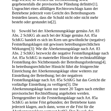
gegebenenfalls die provisorische Pfändung definitiv[1].
Ungeachtet eines allfälligen Rechtsvorschlags kann der
Betriebene jederzeit vom Gericht des Betreibungsorts
feststellen lassen, dass die Schuld nicht oder nicht mehr
besteht oder gestundet ist[2].
b) Sowohl bei der Aberkennungsklage gemäss Art. 83
Abs. 2 SchKG als auch bei der Klage gemäss Art. 85a
SchKG handelt es sich im Kern um gewöhnliche (negative)
Feststellungsklagen mit gewissen betreibungsrechtlichen
Wirkungen[3]: Wie die Aberkennungsklage nach Art. 83
Abs. 2 SchKG bezweckt die negative Feststellungsklage nach
Art. 85a SchKG in materieller Hinsicht die rechtskraftfähige
Feststellung des Nichtbestands der Betreibungsforderung[4].
In betreibungsrechtlicher Hinsicht führt die fristgerechte
Einreichung der Aberkennungsklage ohne weiteres zur
Einstellung der Betreibung; bei der negativen
Feststellungsklage nach Art. 85a SchKG hat das Gericht die
vorläufige Einstellung zu verfügen[5]. Die
Aberkennungsklage kann nur innert 20 Tagen nach erteilter
provisorischer Rechtsöffnung angehoben werden.
Demgegenüber ist die Feststellungsklage nach Art. 85a
SchKG an keine Frist gebunden; der Betriebene kann
jederzeit klagen, auch dann, wenn er die Frist für die