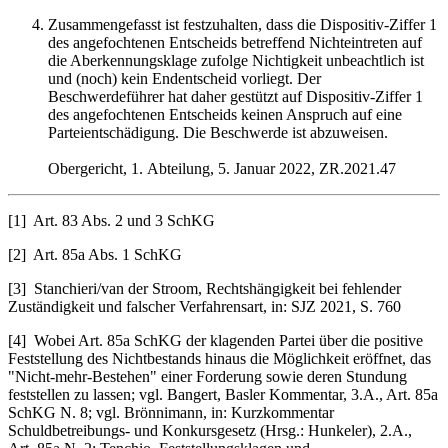
Zusammengefasst ist festzuhalten, dass die Dispositiv-Ziffer 1
des angefochtenen Entscheids betreffend Nichteintreten auf
die Aberkennungsklage zufolge Nichtigkeit unbeachtlich ist
und (noch) kein Endentscheid vorliegt. Der
Beschwerdeführer hat daher gestützt auf Dispositiv-Ziffer 1
des angefochtenen Entscheids keinen Anspruch auf eine
Parteientschädigung. Die Beschwerde ist abzuweisen.
Obergericht, 1. Abteilung, 5. Januar 2022, ZR.2021.47
[1] Art. 83 Abs. 2 und 3 SchKG
[2] Art. 85a Abs. 1 SchKG
[3] Stanchieri/van der Stroom, Rechtshängigkeit bei fehlender
Zuständigkeit und falscher Verfahrensart, in: SJZ 2021, S. 760
[4] Wobei Art. 85a SchKG der klagenden Partei über die positive
Feststellung des Nichtbestands hinaus die Möglichkeit eröffnet, das
"Nicht-mehr-Bestehen" einer Forderung sowie deren Stundung
feststellen zu lassen; vgl. Bangert, Basler Kommentar, 3.A., Art. 85a
SchKG N. 8; vgl. Brönnimann, in: Kurzkommentar
Schuldbetreibungs- und Konkursgesetz (Hrsg.: Hunkeler), 2.A.,