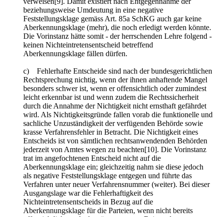
verweisen[9]. Damit existiert nach Entgegennahme der
beziehungsweise Umdeutung in eine negative
Feststellungsklage gemäss Art. 85a SchKG auch gar keine
Aberkennungsklage (mehr), die noch erledigt werden könnte.
Die Vorinstanz hätte somit ‑ der herrschenden Lehre folgend ‑
keinen Nichteintretensentscheid betreffend
Aberkennungsklage fällen dürfen.
c) Fehlerhafte Entscheide sind nach der bundesgerichtlichen
Rechtsprechung nichtig, wenn der ihnen anhaftende Mangel
besonders schwer ist, wenn er offensichtlich oder zumindest
leicht erkennbar ist und wenn zudem die Rechtssicherheit
durch die Annahme der Nichtigkeit nicht ernsthaft gefährdet
wird. Als Nichtigkeitsgründe fallen vorab die funktionelle und
sachliche Unzuständigkeit der verfügenden Behörde sowie
krasse Verfahrensfehler in Betracht. Die Nichtigkeit eines
Entscheids ist von sämtlichen rechtsanwendenden Behörden
jederzeit von Amtes wegen zu beachten[10]. Die Vorinstanz
trat im angefochtenen Entscheid nicht auf die
Aberkennungsklage ein; gleichzeitig nahm sie diese jedoch
als negative Feststellungsklage entgegen und führte das
Verfahren unter neuer Verfahrensnummer (weiter). Bei dieser
Ausgangslage war die Fehlerhaftigkeit des
Nichteintretensentscheids in Bezug auf die
Aberkennungsklage für die Parteien, wenn nicht bereits