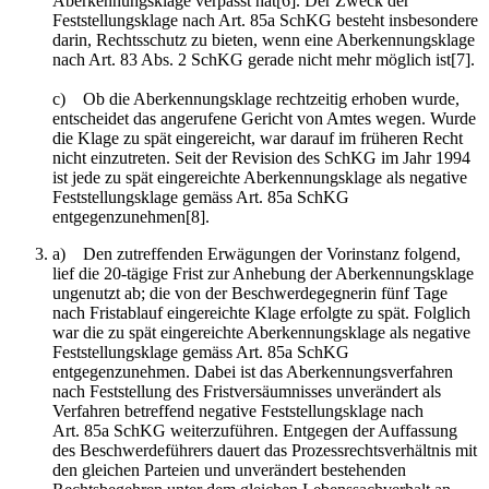
Aberkennungsklage verpasst hat[6]. Der Zweck der
Feststellungsklage nach Art. 85a SchKG besteht insbesondere
darin, Rechtsschutz zu bieten, wenn eine Aberkennungsklage
nach Art. 83 Abs. 2 SchKG gerade nicht mehr möglich ist[7].
c) Ob die Aberkennungsklage rechtzeitig erhoben wurde,
entscheidet das angerufene Gericht von Amtes wegen. Wurde
die Klage zu spät eingereicht, war darauf im früheren Recht
nicht einzutreten. Seit der Revision des SchKG im Jahr 1994
ist jede zu spät eingereichte Aberkennungsklage als negative
Feststellungsklage gemäss Art. 85a SchKG
entgegenzunehmen[8].
a) Den zutreffenden Erwägungen der Vorinstanz folgend,
lief die 20-tägige Frist zur Anhebung der Aberkennungsklage
ungenutzt ab; die von der Beschwerdegegnerin fünf Tage
nach Fristablauf eingereichte Klage erfolgte zu spät. Folglich
war die zu spät eingereichte Aberkennungsklage als negative
Feststellungsklage gemäss Art. 85a SchKG
entgegenzunehmen. Dabei ist das Aberkennungsverfahren
nach Feststellung des Fristversäumnisses unverändert als
Verfahren betreffend negative Feststellungsklage nach
Art. 85a SchKG weiterzuführen. Entgegen der Auffassung
des Beschwerdeführers dauert das Prozessrechtsverhältnis mit
den gleichen Parteien und unverändert bestehenden