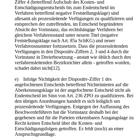
Ziffer 4 (betreffend Aufschub des Kosten- und
Entschädigungsentscheids bis zum Endentscheid im
Verfahren betreffend negative Feststellungsklage) sind
allesamt als prozessleitende Verfügungen zu qualifizieren und
entsprechen der zutreffenden, im Entscheid begründeten
Absicht der Vorinstanz, das rechtshängige Verfahren bei
gleichem Verfahrensstand unter neuem Titel (negative
Feststellungsklage nach Art. 85a SchKG) und neuer
Verfahrensnummer fortzusetzen. Dass die prozessleitenden
Verfügungen in den Dispositiv-Ziffern 2, 3 und 4 durch die
Vorinstanz in Dreierbesetzung ‑ anstatt wie üblich durch den
verfahrensleitenden Bezirksrichter allein ‑ getroffen wurden,
schadet dabei nicht[12].
e) Infolge Nichtigkeit der Dispositiv-Ziffer 1 des
angefochtenen Entscheids betreffend Nichteintreten auf die
Aberkennungsklage ist der angefochtene Entscheid nicht als
Endentscheid im Sinn von Art. 236 ZPO zu qualifizieren. Bei
den übrigen Anordnungen handelt es sich lediglich um
prozessleitende Verfügungen. Entgegen der Auffassung des
Beschwerdeführers hat die Vor­instanz deshalb bei der
gegebenen und für die Parteien erkennbaren Ausgangslage zu
Recht keinen Entscheid über die Kosten- und
Entschädigungsfolgen getroffen. Es fehlt (noch) an einer
Anspruchsgrundlage.