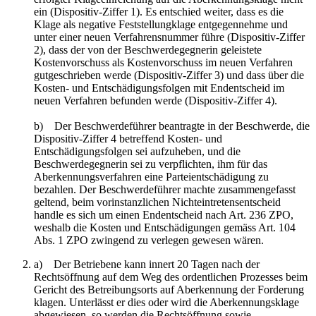
ein (Dispositiv-Ziffer 1). Es entschied weiter, dass es die
Klage als negative Feststellungklage entgegennehme und
unter einer neuen Verfahrensnummer führe (Dispositiv-Ziffer
2), dass der von der Beschwerdegegnerin geleistete
Kostenvorschuss als Kostenvorschuss im neuen Verfahren
gutgeschrieben werde (Dispositiv-Ziffer 3) und dass über die
Kosten- und Entschädigungsfolgen mit Endentscheid im
neuen Verfahren befunden werde (Dispositiv-Ziffer 4).
b) Der Beschwerdeführer beantragte in der Beschwerde, die
Dispositiv-Ziffer 4 betreffend Kosten- und
Entschädigungsfolgen sei aufzuheben, und die
Beschwerdegegnerin sei zu verpflichten, ihm für das
Aberkennungsverfahren eine Parteientschädigung zu
bezahlen. Der Beschwerdeführer machte zusammengefasst
geltend, beim vorinstanzlichen Nichteintretensentscheid
handle es sich um einen Endentscheid nach Art. 236 ZPO,
weshalb die Kosten und Entschädigungen gemäss Art. 104
Abs. 1 ZPO zwingend zu verlegen gewesen wären.
a) Der Betriebene kann innert 20 Tagen nach der
Rechtsöffnung auf dem Weg des ordentlichen Prozesses beim
Gericht des Betreibungsorts auf Aberkennung der Forderung
klagen. Unterlässt er dies oder wird die Aberkennungsklage
abgewiesen, so werden die Rechtsöffnung sowie