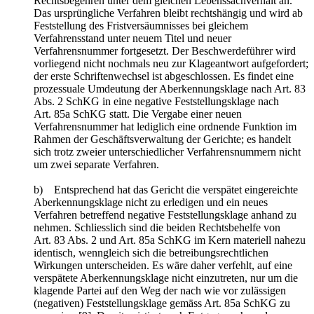
Rechtsbegehren unter dem gleichen Lebenssachverhalt an.
Das ursprüngliche Verfahren bleibt rechtshängig und wird ab
Feststellung des Fristversäumnisses bei gleichem
Verfahrensstand unter neuem Titel und neuer
Verfahrensnummer fortgesetzt. Der Beschwerdeführer wird
vorliegend nicht nochmals neu zur Klageantwort aufgefordert;
der erste Schriftenwechsel ist abgeschlossen. Es findet eine
prozessuale Umdeutung der Aberkennungsklage nach Art. 83
Abs. 2 SchKG in eine negative Feststellungsklage nach
Art. 85a SchKG statt. Die Vergabe einer neuen
Verfahrensnummer hat lediglich eine ordnende Funktion im
Rahmen der Geschäftsverwaltung der Gerichte; es handelt
sich trotz zweier unterschiedlicher Verfahrensnummern nicht
um zwei separate Verfahren.
b) Entsprechend hat das Gericht die verspätet eingereichte
Aberkennungsklage nicht zu erledigen und ein neues
Verfahren betreffend negative Feststellungsklage anhand zu
nehmen. Schliesslich sind die beiden Rechtsbehelfe von
Art. 83 Abs. 2 und Art. 85a SchKG im Kern materiell nahezu
identisch, wenngleich sich die betreibungsrechtlichen
Wirkungen unterscheiden. Es wäre daher verfehlt, auf eine
verspätete Aberkennungsklage nicht einzutreten, nur um die
klagende Partei auf den Weg der nach wie vor zulässigen
(negativen) Feststellungsklage gemäss Art. 85a SchKG zu