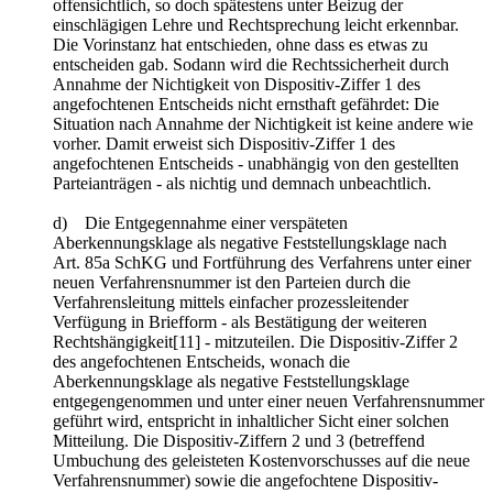
offensichtlich, so doch spätestens unter Beizug der
einschlägigen Lehre und Rechtsprechung leicht erkennbar.
Die Vorinstanz hat entschieden, ohne dass es etwas zu
entscheiden gab. Sodann wird die Rechtssicherheit durch
Annahme der Nichtigkeit von Dispositiv-Ziffer 1 des
angefochtenen Entscheids nicht ernsthaft gefährdet: Die
Situation nach Annahme der Nichtigkeit ist keine andere wie
vorher. Damit erweist sich Dispositiv-Ziffer 1 des
angefochtenen Entscheids ‑ unabhängig von den gestellten
Parteianträgen ‑ als nichtig und demnach unbeachtlich.
d) Die Entgegennahme einer verspäteten
Aberkennungsklage als negative Feststellungsklage nach
Art. 85a SchKG und Fortführung des Verfahrens unter einer
neuen Verfahrensnummer ist den Parteien durch die
Verfahrensleitung mittels einfacher prozessleitender
Verfügung in Briefform ‑ als Bestätigung der weiteren
Rechtshängigkeit[11] ‑ mitzuteilen. Die Dispositiv-Ziffer 2
des angefochtenen Entscheids, wonach die
Aberkennungsklage als negative Feststellungsklage
entgegengenommen und unter einer neuen Verfahrensnummer
geführt wird, entspricht in inhaltlicher Sicht einer solchen
Mitteilung. Die Dispositiv-Ziffern 2 und 3 (betreffend
Umbuchung des geleisteten Kostenvorschusses auf die neue
Verfahrensnummer) sowie die angefochtene Dispositiv-