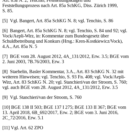
Art. 85a N. 2; Tenchio, Feststellungsklagen und
Feststellungsprozess nach Art. 85a SchKG, Diss. Zürich 1999,
S. 85.
[5] Vgl. Bangert, Art. 85a SchKG N. 8; vgl. Tenchio, S. 86
[6] Bangert, Art. 85a SchKG N. 8; vgl. Tenchio, S. 84 und 92; vgl.
Vock/Aepli-Wirz, in: Kommentar zum Bundesgesetz über
Schuldbetreibung und Konkurs (Hrsg.: Kren-Kostkiewicz/Vock),
4.A., Art. 85a N. 5
[7] BGE vom 28. August 2012, 4A_131/2012, Erw. 3.5; BGE vom
2. Juni 2003, 7B.76/2003, Erw. 3
[8] Staehelin, Basler Kommentar, 3.A., Art. 83 SchKG N. 32 mit
weiteren Hinweisen; vgl. Tenchio, S. 93 Fn. 408; vgl. Vock/Aepli-
Wirz, Art. 83 SchKG N. 20; vgl. Stanchieri/van der Stroom, S. 760;
vgl. auch BGE vom 28. August 2012, 4A_131/2012, Erw. 3.5
[9] Vgl. Stanchieri/van der Stroom, S. 760
[10] BGE 138 II 503; BGE 137 I 275; BGE 133 II 367; BGE vom
13. April 2018, 6B_692/2017, Erw. 2; BGE vom 3. Juni 2016,
2C_72/2016, Erw. 5.1
[11] Vgl. Art. 62 ZPO