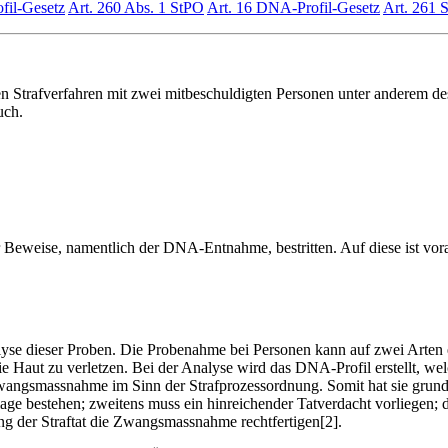
ofil-Gesetz
Art. 260 Abs. 1 StPO
Art. 16 DNA-Profil-Gesetz
Art. 261 
n Strafverfahren mit zwei mitbeschuldigten Personen unter anderem 
uch.
r Beweise, namentlich der DNA-Entnahme, bestritten. Auf diese ist vor
 dieser Proben. Die Probenahme bei Personen kann auf zwei Arten erfolg
ie Haut zu verletzen. Bei der Analyse wird das DNA-Profil erstellt, 
ngsmassnahme im Sinn der Strafprozessordnung. Somit hat sie grunds
 bestehen; zweitens muss ein hinreichender Tatverdacht vorliegen; dri
g der Straftat die Zwangsmassnahme rechtfertigen[2].