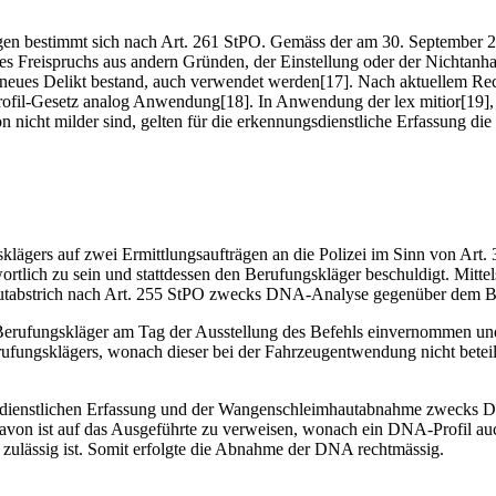
n bestimmt sich nach Art. 261 StPO. Gemäss der am 30. September 20
nes Freispruchs aus andern Gründen, der Einstellung oder der Nichtanh
n neues Delikt bestand, auch verwendet werden[17]. Nach aktuellem Re
rofil-Gesetz analog Anwendung[18]. In Anwendung der lex mitior[19]
 nicht milder sind, gelten für die erkennungsdienstliche Erfassung die
sklägers auf zwei Ermittlungsaufträgen an die Polizei im Sinn von Art
wortlich zu sein und stattdessen den Berufungskläger beschuldigt. Mitt
utabstrich nach Art. 255 StPO zwecks DNA-Analyse gegenüber dem Be
erufungskläger am Tag der Ausstellung des Befehls einvernommen und 
ungsklägers, wonach dieser bei der Fahrzeugentwendung nicht beteili
dienstlichen Erfassung und der Wangenschleimhautabnahme zwecks DN
on ist auf das Ausgeführte zu verweisen, wonach ein DNA-Profil auch
 zulässig ist. Somit erfolgte die Abnahme der DNA rechtmässig.