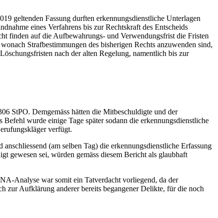
19 geltenden Fassung durften erkennungsdienstliche Unterlagen
andnahme eines Verfahrens bis zur Rechtskraft des Entscheids
cht finden auf die Aufbewahrungs- und Verwendungsfrist die Fristen
, wonach Strafbestimmungen des bisherigen Rechts anzuwenden sind,
 Löschungsfristen nach der alten Regelung, namentlich bis zur
. 306 StPO. Demgemäss hätten die Mitbeschuldigte und der
els Befehl wurde einige Tage später sodann die erkennungsdienstliche
rufungskläger verfügt.
anschliessend (am selben Tag) die erkennungsdienstliche Erfassung
gt gewesen sei, würden gemäss diesem Bericht als glaubhaft
A-Analyse war somit ein Tatverdacht vorliegend, da der
 zur Aufklärung anderer bereits begangener Delikte, für die noch