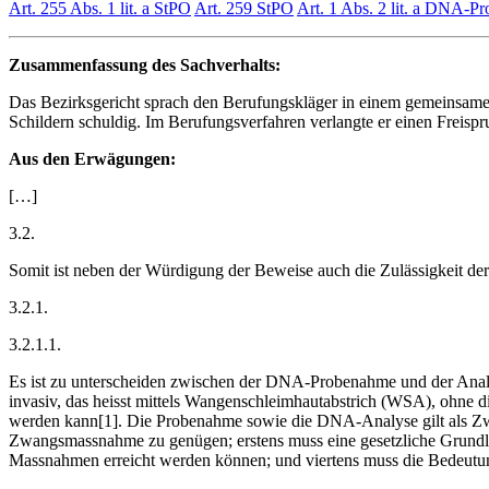
Art. 255 Abs. 1 lit. a StPO
Art. 259 StPO
Art. 1 Abs. 2 lit. a DNA-Pr
Zusammenfassung des Sachverhalts:
Das Bezirksgericht sprach den Berufungskläger in einem gemeinsame
Schildern schuldig. Im Berufungsverfahren verlangte er einen Freispr
Aus den Erwägungen:
[…]
3.2.
Somit ist neben der Würdigung der Beweise auch die Zulässigkeit de
3.2.1.
3.2.1.1.
Es ist zu unterscheiden zwischen der DNA-Probenahme und der Analyse
invasiv, das heisst mittels Wangenschleimhautabstrich (WSA), ohne d
werden kann[1]. Die Probenahme sowie die DNA-Analyse gilt als Zwa
Zwangsmassnahme zu genügen; erstens muss eine gesetzliche Grundlage
Massnahmen erreicht werden können; und viertens muss die Bedeutun