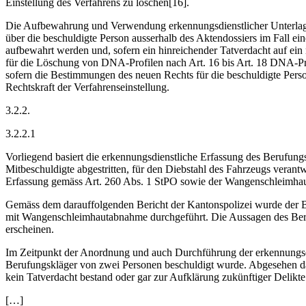
Einstellung des Verfahrens zu löschen[16].
Die Aufbewahrung und Verwendung erkennungsdienstlicher Unterlage
über die beschuldigte Person ausserhalb des Aktendossiers im Fall ei
aufbewahrt werden und, sofern ein hinreichender Tatverdacht auf ei
für die Löschung von DNA-Profilen nach Art. 16 bis Art. 18 DNA-P
sofern die Bestimmungen des neuen Rechts für die beschuldigte Person
Rechtskraft der Verfahrenseinstellung.
3.2.2.
3.2.2.1
Vorliegend basiert die erkennungsdienstliche Erfassung des Berufung
Mitbeschuldigte abgestritten, für den Diebstahl des Fahrzeugs verant
Erfassung gemäss Art. 260 Abs. 1 StPO sowie der Wangenschleimha
Gemäss dem darauffolgenden Bericht der Kantonspolizei wurde der B
mit Wangenschleimhautabnahme durchgeführt. Die Aussagen des Beruf
erscheinen.
Im Zeitpunkt der Anordnung und auch Durchführung der erkennungs
Berufungskläger von zwei Personen beschuldigt wurde. Abgesehen dav
kein Tatverdacht bestand oder gar zur Aufklärung zukünftiger Delikte
[…]