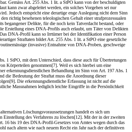
bar. Gemäss Art. 255 Abs. 1 lit. a StPO kann von der beschuldigten
ut kann zwar abgeleitet werden, ein solches Vorgehen sei nur
ird. Jedoch entspricht eine derartige enge Auslegung nicht dem Sinn
n richtig besehenen teleologischen Gehalt einer strafprozessualen
 begangener Delikte, für die noch kein Tatverdacht bestand, oder
t die Erstellung eines DNA-Profils auch erlaubt, um Täter von Delikten
Das DNA-Profil kann so Irrtümer bei der Identifikation einer Person
tiger Straftaten bildet Art. 255 Abs. 1 lit. a StPO eine gesetzliche
ie routinemässige (invasive) Entnahme von DNA-Proben, geschweige
bs. 1 StPO, mit dem Unterschied, dass diese auch für Übertretungen
on Körperteilen genommen[7]. Weil es sich hierbei um eine
er erkennungsdienstlichen Behandlung im Sinn von Art. 197 Abs. 1
und die Bedeutung der Straftat muss die Anordnung dieser
en[9]. Die erkennungsdienstliche Erfassung ist nicht auf die
liche Massnahmen lediglich leichte Eingriffe in die Persönlichkeit
 alternativen Löschungsvoraussetzungen handelt es sich um
 Einstellung des Verfahrens zu löschen[12]. Mit der in der zweiten
 Art. 16 bis 19 des DNA-Profil-Gesetzes von Amtes wegen durch das
l nach altem wie nach neuem Recht ein Jahr nach der definitiven