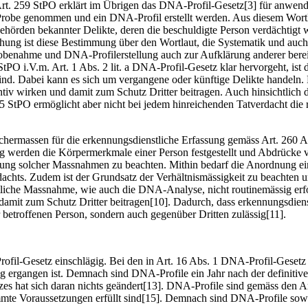
. Art. 259 StPO erklärt im Übrigen das DNA-Profil-Gesetz[3] für anwend
Probe genommen und ein DNA-Profil erstellt werden. Aus diesem Wortla
hörden bekannter Delikte, deren die beschuldigte Person verdächtigt w
g ist diese Bestimmung über den Wortlaut, die Systematik und auch de
benahme und DNA-Profilerstellung auch zur Aufklärung anderer bereits
 StPO i.V.m. Art. 1 Abs. 2 lit. a DNA-Profil-Gesetz klar hervorgeht, is
ind. Dabei kann es sich um vergangene oder künftige Delikte handeln. 
 wirken und damit zum Schutz Dritter beitragen. Auch hinsichtlich derar
55 StPO ermöglicht aber nicht bei jedem hinreichenden Tatverdacht d
chermassen für die erkennungsdienstliche Erfassung gemäss Art. 260 A
g werden die Körpermerkmale einer Person festgestellt und Abdrücke v
ung solcher Massnahmen zu beachten. Mithin bedarf die Anordnung ein
achts. Zudem ist der Grundsatz der Verhältnismässigkeit zu beachten 
iche Massnahme, wie auch die DNA-Analyse, nicht routinemässig erfolg
amit zum Schutz Dritter beitragen[10]. Dadurch, dass erkennungsdienst
er betroffenen Person, sondern auch gegenüber Dritten zulässig[11].
ofil-Gesetz einschlägig. Bei den in Art. 16 Abs. 1 DNA-Profil-Gesetz
g ergangen ist. Demnach sind DNA-Profile ein Jahr nach der definitiven
tzes hat sich daran nichts geändert[13]. DNA-Profile sind gemäss den
e Voraussetzungen erfüllt sind[15]. Demnach sind DNA-Profile sowoh