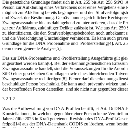
Die gesetzliche Grundlage findet sich in Art. 255 bis Art. 258 StPO
Person zur Aufklärung eines Verbrechens oder eines Vergehens eine 
möglich zur Abklärung bereits begangener und den Strafverfolgungsbe
und Zweck der Bestimmung. Gemäss bundesgerichtlicher Rechtsprechun
Zwangsmassnahme hinaus dahingehend zu interpretieren, dass die Pro
gar zur Aufklärung zukünftiger Delikte zulässig ist. Wie aus Art. 259
zu identifizieren, die den Strafverfolgungsbehörden noch unbekannt s
und die Verdächtigung Unschuldiger verhindern. Es kann auch präventiv
Grundlage für die DNA-Probenahme und -Profilerstellung[4]. Art. 2
denn deren generelle Analyse[5].
Das zur DNA-Probenahme und -Profilerstellung Ausgeführte gilt glei
angeordnet werden kann[6]. Bei der erkennungsdienstlichen Erfassun
Zwangsmassnahme handelt, sind die Voraussetzungen für die Anordn
StPO einer gesetzlichen Grundlage sowie eines hinreichenden Tatverd
Zwangsmassnahme rechtfertigen[8]. Ferner darf die erkennungsdienstl
beschuldigte Person beschränkt. Sie kann auch präventiv wirken und d
der betreffenden Person darstellen, sind sie nicht nur gegenüber dies
3.2.1.2.
Was die Aufbewahrung von DNA-Profilen betrifft, ist Art. 16 DNA-Pr
Konstellationen, in welchen gegenüber einer Person keine Verurteilun
Jahreshälfte 2023 in Kraft getretenen Revision des DNA-Profil-Gese
fedpol[14] aus der DNA-Datenbank CODIS zu löschen, wenn bestimmt