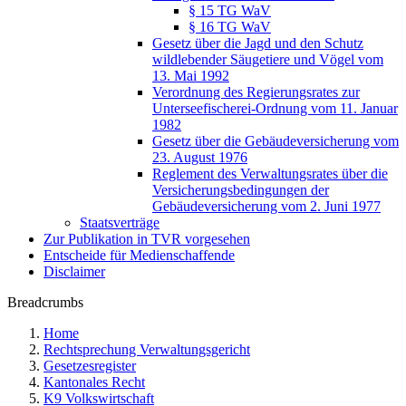
§ 15 TG WaV
§ 16 TG WaV
Gesetz über die Jagd und den Schutz
wildlebender Säugetiere und Vögel vom
13. Mai 1992
Verordnung des Regierungsrates zur
Unterseefischerei-Ordnung vom 11. Januar
1982
Gesetz über die Gebäudeversicherung vom
23. August 1976
Reglement des Verwaltungsrates über die
Versicherungsbedingungen der
Gebäudeversicherung vom 2. Juni 1977
Staatsverträge
Zur Publikation in TVR vorgesehen
Entscheide für Medienschaffende
Disclaimer
Breadcrumbs
Home
Rechtsprechung Verwaltungsgericht
Gesetzesregister
Kantonales Recht
K9 Volkswirtschaft