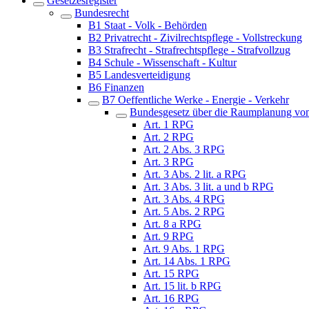
Gesetzesregister
Bundesrecht
B1 Staat - Volk - Behörden
B2 Privatrecht - Zivilrechtspflege - Vollstreckung
B3 Strafrecht - Strafrechtspflege - Strafvollzug
B4 Schule - Wissenschaft - Kultur
B5 Landesverteidigung
B6 Finanzen
B7 Oeffentliche Werke - Energie - Verkehr
Bundesgesetz über die Raumplanung vom
Art. 1 RPG
Art. 2 RPG
Art. 2 Abs. 3 RPG
Art. 3 RPG
Art. 3 Abs. 2 lit. a RPG
Art. 3 Abs. 3 lit. a und b RPG
Art. 3 Abs. 4 RPG
Art. 5 Abs. 2 RPG
Art. 8 a RPG
Art. 9 RPG
Art. 9 Abs. 1 RPG
Art. 14 Abs. 1 RPG
Art. 15 RPG
Art. 15 lit. b RPG
Art. 16 RPG