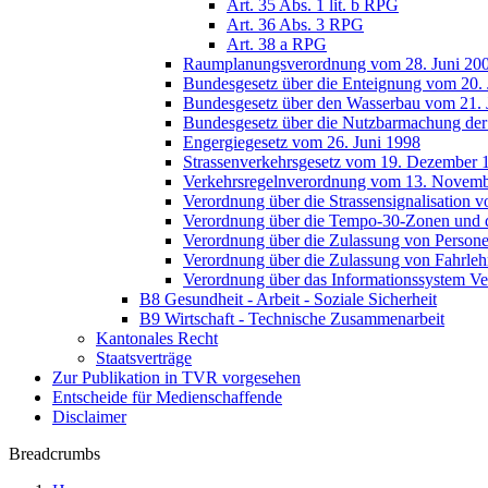
Art. 35 Abs. 1 lit. b RPG
Art. 36 Abs. 3 RPG
Art. 38 a RPG
Raumplanungsverordnung vom 28. Juni 20
Bundesgesetz über die Enteignung vom 20. 
Bundesgesetz über den Wasserbau vom 21. 
Bundesgesetz über die Nutzbarmachung der
Engergiegesetz vom 26. Juni 1998
Strassenverkehrsgesetz vom 19. Dezember 
Verkehrsregelnverordnung vom 13. Novem
Verordnung über die Strassensignalisation 
Verordnung über die Tempo-30-Zonen und 
Verordnung über die Zulassung von Person
Verordnung über die Zulassung von Fahrleh
Verordnung über das Informationssystem V
B8 Gesundheit - Arbeit - Soziale Sicherheit
B9 Wirtschaft - Technische Zusammenarbeit
Kantonales Recht
Staatsverträge
Zur Publikation in TVR vorgesehen
Entscheide für Medienschaffende
Disclaimer
Breadcrumbs