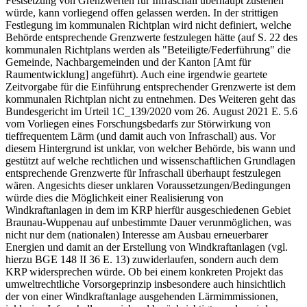
Festsetzung von Grenzwerten für Infraschall überhaupt zustehen
würde, kann vorliegend offen gelassen werden. In der strittigen
Festlegung im kommunalen Richtplan wird nicht definiert, welche
Behörde entsprechende Grenzwerte festzulegen hätte (auf S. 22 des
kommunalen Richtplans werden als "Beteiligte/Federführung" die
Gemeinde, Nachbargemeinden und der Kanton [Amt für
Raumentwicklung] angeführt). Auch eine irgendwie geartete
Zeitvorgabe für die Einführung entsprechender Grenzwerte ist dem
kommunalen Richtplan nicht zu entnehmen. Des Weiteren geht das
Bundesgericht im Urteil 1C_139/2020 vom 26. August 2021 E. 5.6
vom Vorliegen eines Forschungsbedarfs zur Störwirkung von
tieffrequentem Lärm (und damit auch von In­fraschall) aus. Vor
diesem Hintergrund ist unklar, von welcher Behörde, bis wann und
gestützt auf welche rechtlichen und wissenschaftlichen Grundlagen
entsprechende Grenzwerte für Infraschall überhaupt festzulegen
wären. Angesichts dieser unklaren Voraussetzungen/Bedingungen
würde dies die Möglichkeit einer Realisierung von
Windkraftanlagen in dem im KRP hierfür ausgeschiedenen Gebiet
Braunau-Wuppenau auf unbestimmte Dauer verunmöglichen, was
nicht nur dem (nationalen) Interesse am Ausbau erneuerbarer
Energien und damit an der Erstellung von Windkraftanlagen (vgl.
hierzu BGE 148 II 36 E. 13) zuwiderlaufen, sondern auch dem
KRP widersprechen würde. Ob bei einem konkreten Projekt das
umweltrechtliche Vorsorgeprinzip insbesondere auch hinsichtlich
der von einer Windkraftanlage ausgehenden Lärmimmissionen,