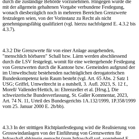
durch die zuständige Behörde vorzunehmen. Hingegen wurde die
mit der allgemein gehaltenen Vorgabe verbundene Festlegung,
wonach diesbezüglich noch in mehreren Bereichen Grenzwerte
festzulegen seien, von der Vorinstanz zu Recht als nicht
genehmigungsfähig qualifiziert (vgl. hierzu nachfolgend E. 4.3.2 bis
4.3.7).
4.3.2 Die Grenzwerte für von einer Anlage ausgehenden,
"menschlich hörbaren" Schall bzw. Lärm werden abschliessend
durch die LSV festgelegt, womit für eine weitergehende Festlegung
von Grenzwerten durch die Kantone bzw. Gemeinden aufgrund der
im Umweltschutz bestehenden nachträglichen derogatorischen
Bundeskompetenz kein Raum besteht (vgl. Art. 65 Abs. 2 Satz 1
USG; Griffel, Umweltrecht in a nutshell, 3. Aufl. 2023, S. 12 f.,
Morell/ Vallender/Hettich, in: Ehrenzeller et al. [Hrsg.], Die
schweizerische Bundesverfassung, St. Galler Kommentar, 2023,
Art. 74 N. 11, Urteil des Bundesgerichts 1A.132/1999, 1P.358/1999
vom 25. Januar 2000 E. 2b/bb).
4.3.3 In der strittigen Richtplanfestlegung wird die Realisierung von
Grosswind­anlagen von der Einführung von Grenzwerten für
Infraschall abhängig gemacht (zum Infraschall vgl. vorstehend E.