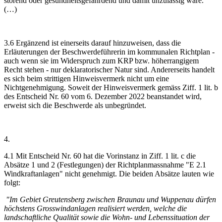
störend oder gesundheitsgefährdend und damit unzulässig wäre.
(…)
3.6 Ergänzend ist einerseits darauf hinzuweisen, dass die
Erläuterungen der Beschwerdeführerin im kommunalen Richtplan -
auch wenn sie im Widerspruch zum KRP bzw. höherrangigem
Recht stehen - nur deklaratorischer Natur sind. Andererseits handelt
es sich beim strittigen Hinweisvermerk nicht um eine
Nichtgenehmigung. Soweit der Hinweisvermerk gemäss Ziff. 1 lit. b
des Entscheid Nr. 60 vom 6. Dezember 2022 beanstandet wird,
erweist sich die Beschwerde als unbegründet.
4.
4.1 Mit Entscheid Nr. 60 hat die Vorinstanz in Ziff. 1 lit. c die
Absätze 1 und 2 (Festlegungen) der Richtplanmassnahme "E 2.1
Windkraftanlagen" nicht genehmigt. Die beiden Absätze lauten wie
folgt:
"Im Gebiet Greutensberg zwischen Braunau und Wuppenau dürfen
höchstens Grosswindanlagen realisiert werden, welche die
landschaftliche Qualität sowie die Wohn- und Lebenssituation der