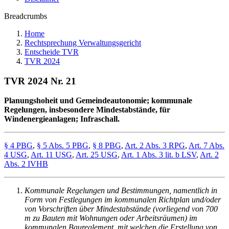
Breadcrumbs
Home
Rechtsprechung Verwaltungsgericht
Entscheide TVR
TVR 2024
TVR 2024 Nr. 21
Planungshoheit und Gemeindeautonomie; kommunale
Regelungen, insbesondere Mindestabstände, für
Windenergieanlagen; Infraschall.
§ 4 PBG
,
§ 5 Abs. 5 PBG
,
§ 8 PBG
,
Art. 2 Abs. 3 RPG
,
Art. 7 Abs.
4 USG
,
Art. 11 USG
,
Art. 25 USG
,
Art. 1 Abs. 3 lit. b LSV
,
Art. 2
Abs. 2 IVHB
Kommunale Regelungen und Bestimmungen, namentlich in
Form von Festlegungen im kommunalen Richtplan und/oder
von Vorschriften über Mindestabstände (vorliegend von 700
m zu Bauten mit Wohnungen oder Arbeitsräumen) im
kommunalen Baureglement, mit welchen die Erstellung von