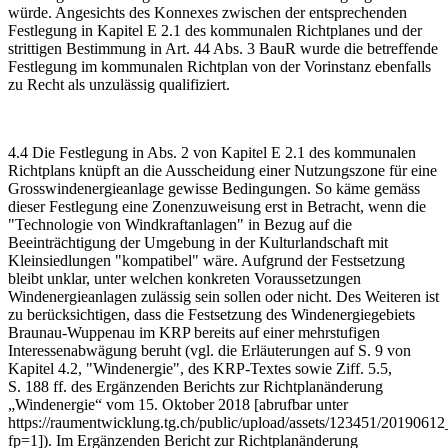
würde. Angesichts des Konnexes zwischen der entsprechenden
Festlegung in Kapitel E 2.1 des kommunalen Richtplanes und der
strittigen Bestimmung in Art. 44 Abs. 3 BauR wurde die betreffende
Festlegung im kommunalen Richtplan von der Vorinstanz ebenfalls
zu Recht als unzulässig qualifiziert.
4.4 Die Festlegung in Abs. 2 von Kapitel E 2.1 des kommunalen
Richtplans knüpft an die Ausscheidung einer Nutzungszone für eine
Grosswindenergieanlage gewisse Bedingungen. So käme gemäss
dieser Festlegung eine Zonenzuweisung erst in Betracht, wenn die
"Technologie von Windkraftanlagen" in Bezug auf die
Beeinträchtigung der Umgebung in der Kultur­landschaft mit
Kleinsiedlungen "kompatibel" wäre. Aufgrund der Festsetzung
bleibt unklar, unter welchen konkreten Voraussetzungen
Windenergie­anlagen zulässig sein sollen oder nicht. Des Weiteren ist
zu berücksichtigen, dass die Festsetzung des Windenergiegebiets
Braunau-Wuppenau im KRP bereits auf einer mehrstufigen
Interessenabwägung beruht (vgl. die Erläuterungen auf S. 9 von
Kapitel 4.2, "Windenergie", des KRP-Textes sowie Ziff. 5.5,
S. 188 ff. des Ergänzenden Berichts zur Richtplanänderung
„Windenergie“ vom 15. Oktober 2018 [abrufbar unter
https://raumentwicklung.tg.ch/public/upload/assets/123451/201
fp=1]). Im Ergänzenden Bericht zur Richtplanänderung