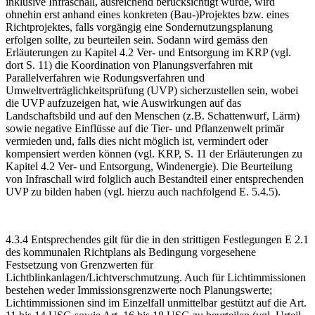
inklusive Infra­schall, ausreichend berücksichtigt wurde, wird
ohnehin erst anhand eines konkreten (Bau-)Projektes bzw. eines
Richtprojektes, falls vorgängig eine Sondernutzungsplanung
erfolgen sollte, zu beurteilen sein. Sodann wird gemäss den
Erläuterungen zu Kapitel 4.2 Ver- und Entsorgung im KRP (vgl.
dort S. 11) die Koordination von Planungsverfahren mit
Parallelverfahren wie Rodungsverfahren und
Umweltverträglichkeitsprüfung (UVP) sicherzustellen sein, wobei
die UVP aufzuzeigen hat, wie Auswirkungen auf das
Landschaftsbild und auf den Menschen (z.B. Schattenwurf, Lärm)
sowie negative Einflüsse auf die Tier- und Pflanzenwelt primär
vermieden und, falls dies nicht möglich ist, vermindert oder
kompensiert werden können (vgl. KRP, S. 11 der Erläuterungen zu
Kapitel 4.2 Ver- und Entsorgung, Windenergie). Die Beurteilung
von Infraschall wird folglich auch Bestandteil einer entsprechenden
UVP zu bilden haben (vgl. hierzu auch nachfolgend E. 5.4.5).
4.3.4 Entsprechendes gilt für die in den strittigen Festlegungen E 2.1
des kommunalen Richtplans als Bedingung vorgesehene
Festsetzung von Grenzwerten für
Lichtblinkanlagen/Lichtverschmutzung. Auch für Lichtimmissionen
bestehen weder Immissionsgrenzwerte noch Planungswerte;
Lichtimmissionen sind im Einzelfall unmittelbar gestützt auf die Art.