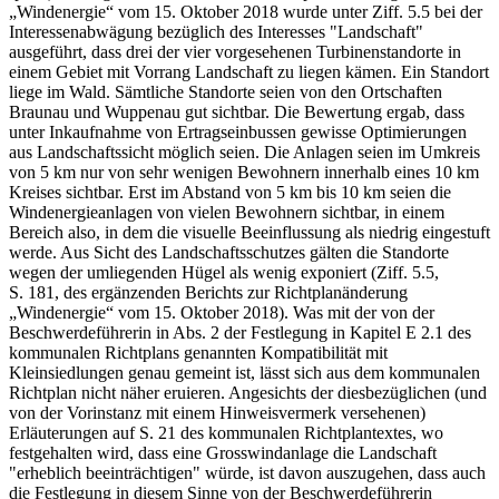
„Windenergie“ vom 15. Oktober 2018 wurde unter Ziff. 5.5 bei der
Interessenabwägung bezüglich des Interesses "Landschaft"
ausgeführt, dass drei der vier vorgesehenen Turbinenstandorte in
einem Gebiet mit Vorrang Landschaft zu liegen kämen. Ein Standort
liege im Wald. Sämtliche Standorte seien von den Ortschaften
Braunau und Wuppenau gut sichtbar. Die Bewertung ergab, dass
unter Inkaufnahme von Ertragseinbussen gewisse Optimierungen
aus Landschaftssicht möglich seien. Die Anlagen seien im Umkreis
von 5 km nur von sehr wenigen Bewohnern innerhalb eines 10 km
Kreises sichtbar. Erst im Abstand von 5 km bis 10 km seien die
Windenergieanlagen von vielen Bewohnern sichtbar, in einem
Bereich also, in dem die visuelle Beeinflussung als niedrig eingestuft
werde. Aus Sicht des Landschaftsschutzes gälten die Standorte
wegen der umliegenden Hügel als wenig exponiert (Ziff. 5.5,
S. 181, des ergänzenden Berichts zur Richtplanänderung
„Windenergie“ vom 15. Oktober 2018). Was mit der von der
Beschwerdeführerin in Abs. 2 der Festlegung in Kapitel E 2.1 des
kommunalen Richtplans genannten Kompatibilität mit
Kleinsiedlungen genau gemeint ist, lässt sich aus dem kommunalen
Richtplan nicht näher eruieren. Angesichts der diesbezüglichen (und
von der Vorinstanz mit einem Hinweisvermerk versehenen)
Erläuterungen auf S. 21 des kommunalen Richtplantextes, wo
festgehalten wird, dass eine Grosswindanlage die Landschaft
"erheblich beeinträchtigen" würde, ist davon auszugehen, dass auch
die Festlegung in diesem Sinne von der Beschwerdeführerin