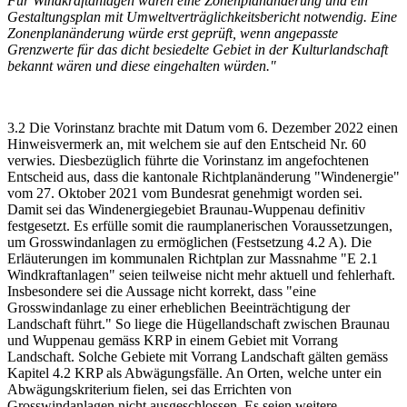
Für Windkraftanlagen wären eine Zonenplanänderung und ein
Gestaltungsplan mit Umweltverträglichkeitsbericht notwendig. Eine
Zonenplanänderung würde erst geprüft, wenn angepasste
Grenzwerte für das dicht besiedelte Gebiet in der Kulturlandschaft
bekannt wären und diese eingehalten würden."
3.2 Die Vorinstanz brachte mit Datum vom 6. Dezember 2022 einen
Hinweisvermerk an, mit welchem sie auf den Entscheid Nr. 60
verwies. Diesbezüglich führte die Vorinstanz im angefochtenen
Entscheid aus, dass die kantonale Richtplanänderung "Windenergie"
vom 27. Oktober 2021 vom Bundesrat genehmigt worden sei.
Damit sei das Windenergiegebiet Braunau-Wuppenau definitiv
festgesetzt. Es erfülle somit die raumplanerischen Voraussetzungen,
um Grosswindanlagen zu ermöglichen (Festsetzung 4.2 A). Die
Erläuterungen im kommunalen Richtplan zur Massnahme "E 2.1
Windkraftanlagen" seien teilweise nicht mehr aktuell und fehlerhaft.
Insbesondere sei die Aussage nicht korrekt, dass "eine
Grosswindanlage zu einer erheblichen Beeinträchtigung der
Landschaft führt." So liege die Hügellandschaft zwischen Braunau
und Wuppenau gemäss KRP in einem Gebiet mit Vorrang
Landschaft. Solche Gebiete mit Vorrang Landschaft gälten gemäss
Kapitel 4.2 KRP als Abwägungsfälle. An Orten, welche unter ein
Abwägungskriterium fielen, sei das Errichten von
Grosswindanlagen nicht ausgeschlossen. Es seien weitere