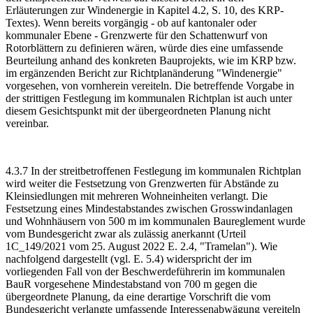
Erläuterungen zur Windenergie in Kapitel 4.2, S. 10, des KRP-
Textes). Wenn bereits vorgängig - ob auf kantonaler oder
kommunaler Ebene - Grenzwerte für den Schattenwurf von
Rotorblättern zu definieren wären, würde dies eine umfassende
Beurteilung anhand des konkreten Bauprojekts, wie im KRP bzw.
im ergänzenden Bericht zur Richtplanänderung "Windenergie"
vorgesehen, von vornherein vereiteln. Die betreffende Vorgabe in
der strittigen Festlegung im kommunalen Richtplan ist auch unter
diesem Gesichtspunkt mit der übergeordneten Planung nicht
vereinbar.
4.3.7 In der streitbetroffenen Festlegung im kommunalen Richtplan
wird weiter die Festsetzung von Grenzwerten für Abstände zu
Kleinsiedlungen mit mehreren Wohneinheiten verlangt. Die
Festsetzung eines Mindestabstandes zwischen Grosswindanlagen
und Wohnhäusern von 500 m im kommunalen Baureglement wurde
vom Bundesgericht zwar als zulässig anerkannt (Urteil
1C_149/2021 vom 25. August 2022 E. 2.4, "Tramelan"). Wie
nachfolgend dargestellt (vgl. E. 5.4) widerspricht der im
vorliegenden Fall von der Beschwerdeführerin im kommunalen
BauR vorgesehene Mindest­abstand von 700 m gegen die
übergeordnete Planung, da eine derartige Vorschrift die vom
Bundesgericht verlangte umfassende Interessenabwägung vereiteln