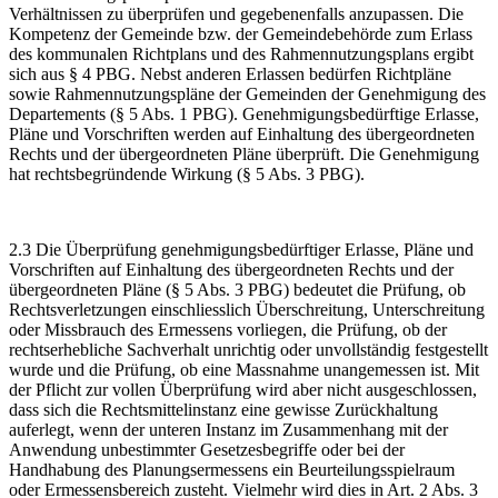
Verhältnissen zu überprüfen und gegebenenfalls anzupassen. Die
Kompetenz der Gemeinde bzw. der Gemeindebehörde zum Erlass
des kommunalen Richtplans und des Rahmennutzungsplans ergibt
sich aus § 4 PBG. Nebst anderen Erlassen bedürfen Richtpläne
sowie Rahmennutzungspläne der Gemeinden der Genehmigung des
Departements (§ 5 Abs. 1 PBG). Genehmigungsbedürftige Erlasse,
Pläne und Vorschriften werden auf Einhaltung des übergeordneten
Rechts und der übergeordneten Pläne überprüft. Die Genehmigung
hat rechtsbegründende Wirkung (§ 5 Abs. 3 PBG).
2.3 Die Überprüfung genehmigungsbedürftiger Erlasse, Pläne und
Vorschriften auf Einhaltung des übergeordneten Rechts und der
übergeordneten Pläne (§ 5 Abs. 3 PBG) bedeutet die Prüfung, ob
Rechtsverletzungen einschliesslich Überschreitung, Unterschreitung
oder Missbrauch des Ermessens vorliegen, die Prüfung, ob der
rechtserhebliche Sachverhalt unrichtig oder unvollständig festgestellt
wurde und die Prüfung, ob eine Massnahme unangemessen ist. Mit
der Pflicht zur vollen Überprüfung wird aber nicht ausgeschlossen,
dass sich die Rechtsmittelinstanz eine gewisse Zurückhaltung
auferlegt, wenn der unteren Instanz im Zusammenhang mit der
Anwendung unbestimmter Gesetzesbegriffe oder bei der
Handhabung des Planungsermessens ein Beurteilungsspielraum
oder Ermessensbereich zusteht. Vielmehr wird dies in Art. 2 Abs. 3