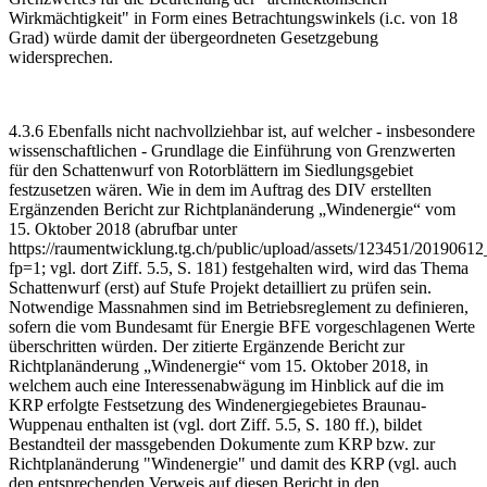
Wirkmächtigkeit" in Form eines Betrachtungswinkels (i.c. von 18
Grad) würde damit der übergeordneten Gesetzgebung
widersprechen.
4.3.6 Ebenfalls nicht nachvollziehbar ist, auf welcher - insbesondere
wissen­schaftlichen - Grundlage die Einführung von Grenzwerten
für den Schattenwurf von Rotorblättern im Siedlungsgebiet
festzusetzen wären. Wie in dem im Auftrag des DIV erstellten
Ergänzenden Bericht zur Richtplanänderung „Windenergie“ vom
15. Oktober 2018 (abrufbar unter
https://raumentwicklung.tg.ch/public/upload/assets/123451/201
fp=1; vgl. dort Ziff. 5.5, S. 181) festgehalten wird, wird das Thema
Schattenwurf (erst) auf Stufe Projekt detailliert zu prüfen sein.
Notwendige Massnahmen sind im Betriebsreglement zu definieren,
sofern die vom Bundesamt für Energie BFE vorgeschlagenen Werte
überschritten würden. Der zitierte Ergänzende Bericht zur
Richtplanänderung „Windenergie“ vom 15. Oktober 2018, in
welchem auch eine Interessenabwägung im Hinblick auf die im
KRP erfolgte Festsetzung des Windenergiegebietes Braunau-
Wuppenau enthalten ist (vgl. dort Ziff. 5.5, S. 180 ff.), bildet
Bestandteil der massgebenden Dokumente zum KRP bzw. zur
Richtplanänderung "Windenergie" und damit des KRP (vgl. auch
den entsprechenden Verweis auf diesen Bericht in den