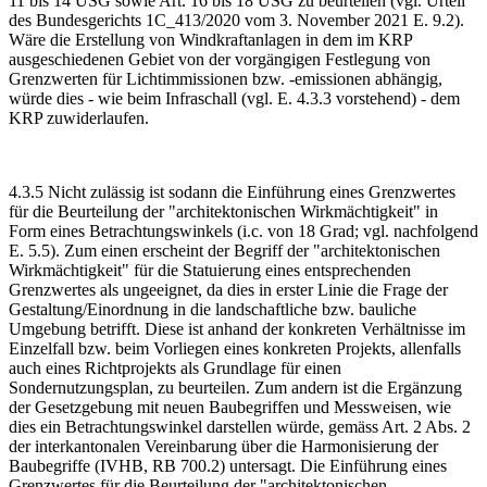
11 bis 14 USG sowie Art. 16 bis 18 USG zu beurteilen (vgl. Urteil
des Bundesgerichts 1C_413/2020 vom 3. November 2021 E. 9.2).
Wäre die Erstellung von Windkraftanlagen in dem im KRP
ausgeschiedenen Gebiet von der vorgängigen Festlegung von
Grenzwerten für Lichtimmissionen bzw. -emissionen abhängig,
würde dies - wie beim Infraschall (vgl. E. 4.3.3 vorstehend) - dem
KRP zuwiderlaufen.
4.3.5 Nicht zulässig ist sodann die Einführung eines Grenzwertes
für die Beurteilung der "architektonischen Wirkmächtigkeit" in
Form eines Betrachtungswinkels (i.c. von 18 Grad; vgl. nachfolgend
E. 5.5). Zum einen erscheint der Begriff der "architektonischen
Wirkmächtigkeit" für die Statuierung eines entsprechenden
Grenzwertes als ungeeignet, da dies in erster Linie die Frage der
Gestaltung/Einordnung in die landschaftliche bzw. bauliche
Umgebung betrifft. Diese ist anhand der konkreten Verhältnisse im
Einzelfall bzw. beim Vorliegen eines konkreten Projekts, allenfalls
auch eines Richtprojekts als Grundlage für einen
Sondernutzungsplan, zu beurteilen. Zum andern ist die Ergänzung
der Gesetzgebung mit neuen Baubegriffen und Messweisen, wie
dies ein Betrachtungswinkel darstellen würde, gemäss Art. 2 Abs. 2
der interkantonalen Vereinbarung über die Harmonisierung der
Baubegriffe (IVHB, RB 700.2) untersagt. Die Einführung eines
Grenzwertes für die Beurteilung der "architektonischen