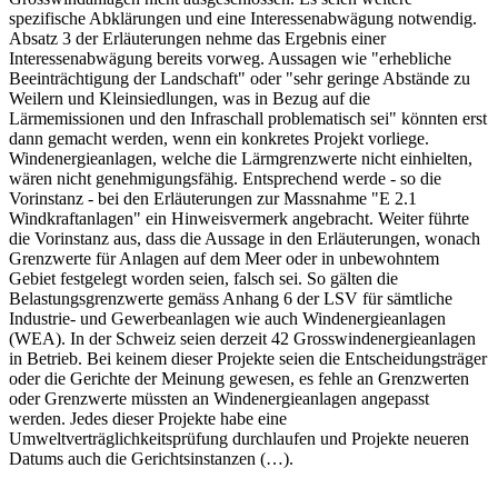
spezifische Abklärungen und eine Interessenabwägung notwendig.
Absatz 3 der Erläuterungen nehme das Ergebnis einer
Interessenabwägung bereits vorweg. Aussagen wie "erhebliche
Beeinträchtigung der Landschaft" oder "sehr geringe Abstände zu
Weilern und Kleinsiedlungen, was in Bezug auf die
Lärmemissionen und den Infraschall problematisch sei" könnten erst
dann gemacht werden, wenn ein konkretes Projekt vorliege.
Windenergieanlagen, welche die Lärmgrenzwerte nicht einhielten,
wären nicht genehmigungsfähig. Entsprechend werde - so die
Vorinstanz - bei den Erläuterungen zur Massnahme "E 2.1
Windkraftanlagen" ein Hinweisvermerk angebracht. Weiter führte
die Vorinstanz aus, dass die Aussage in den Erläuterungen, wonach
Grenzwerte für Anlagen auf dem Meer oder in unbewohntem
Gebiet festgelegt worden seien, falsch sei. So gälten die
Belastungsgrenzwerte gemäss Anhang 6 der LSV für sämtliche
Industrie- und Gewerbeanlagen wie auch Windenergieanlagen
(WEA). In der Schweiz seien derzeit 42 Grosswindenergieanlagen
in Betrieb. Bei keinem dieser Projekte seien die Entscheidungsträger
oder die Gerichte der Meinung gewesen, es fehle an Grenzwerten
oder Grenzwerte müssten an Windenergieanlagen angepasst
werden. Jedes dieser Projekte habe eine
Umweltverträglichkeitsprüfung durchlaufen und Projekte neueren
Datums auch die Gerichtsinstanzen (…).