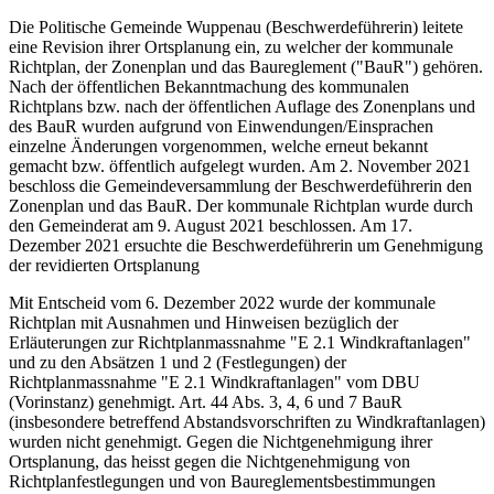
Die Politische Gemeinde Wuppenau (Beschwerdeführerin) leitete
eine Revision ihrer Ortsplanung ein, zu welcher der kommunale
Richtplan, der Zonenplan und das Baureglement ("BauR") gehören.
Nach der öffentlichen Bekanntmachung des kommunalen
Richtplans bzw. nach der öffentlichen Auflage des Zonenplans und
des BauR wurden aufgrund von Einwendungen/Einsprachen
einzelne Änderungen vorgenommen, welche erneut bekannt
gemacht bzw. öffentlich aufgelegt wurden. Am 2. November 2021
beschloss die Gemeindeversammlung der Beschwerdeführerin den
Zonenplan und das BauR. Der kommunale Richtplan wurde durch
den Gemeinderat am 9. August 2021 beschlossen. Am 17.
Dezember 2021 ersuchte die Beschwerdeführerin um Genehmigung
der revidierten Ortsplanung
Mit Entscheid vom 6. Dezember 2022 wurde der kommunale
Richtplan mit Ausnahmen und Hinweisen bezüglich der
Erläuterungen zur Richtplanmassnahme "E 2.1 Windkraftanlagen"
und zu den Absätzen 1 und 2 (Festlegungen) der
Richtplanmassnahme "E 2.1 Windkraftanlagen" vom DBU
(Vorinstanz) genehmigt. Art. 44 Abs. 3, 4, 6 und 7 BauR
(insbesondere betreffend Abstandsvorschriften zu Windkraftanlagen)
wurden nicht genehmigt. Gegen die Nichtgenehmigung ihrer
Ortsplanung, das heisst gegen die Nichtgenehmigung von
Richtplanfestlegungen und von Baureglementsbestimmungen