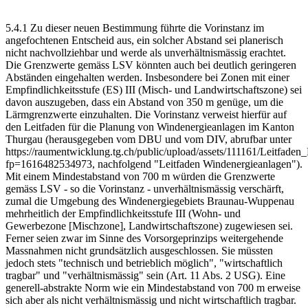
5.4.1 Zu dieser neuen Bestimmung führte die Vorinstanz im
angefochtenen Entscheid aus, ein solcher Abstand sei planerisch
nicht nachvollziehbar und werde als unverhältnismässig erachtet.
Die Grenzwerte gemäss LSV könnten auch bei deutlich geringeren
Abständen eingehalten werden. Insbesondere bei Zonen mit einer
Empfindlichkeitsstufe (ES) III (Misch- und Landwirtschaftszone) sei
davon auszugeben, dass ein Abstand von 350 m genüge, um die
Lärmgrenzwerte einzuhalten. Die Vorinstanz verweist hierfür auf
den Leitfaden für die Planung von Windenergieanlagen im Kanton
Thurgau (herausgegeben vom DBU und vom DIV, abrufbar unter
https://raumentwicklung.tg.ch/public/upload/assets/111161/Leitfad
fp=1616482534973, nachfolgend "Leitfaden Windenergieanlagen").
Mit einem Mindestabstand von 700 m würden die Grenzwerte
gemäss LSV - so die Vorinstanz - unverhältnismässig verschärft,
zumal die Umgebung des Windenergiegebiets Braunau-Wuppenau
mehrheitlich der Empfindlichkeitsstufe III (Wohn- und
Gewerbezone [Mischzone], Landwirtschaftszone) zugewiesen sei.
Ferner seien zwar im Sinne des Vorsorgeprinzips weitergehende
Massnahmen nicht grundsätzlich ausgeschlossen. Sie müssten
jedoch stets "technisch und betrieblich möglich", "wirtschaftlich
tragbar" und "verhältnismässig" sein (Art. 11 Abs. 2 USG). Eine
generell-abstrakte Norm wie ein Mindestabstand von 700 m erweise
sich aber als nicht verhältnismässig und nicht wirtschaftlich tragbar.