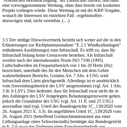
"erheblichen Beeinträchtigung" der Landschaft führten, durchaus
eine vorweggenommene Wertung, ohne dass bereits ein konkretes
Projekt vorliegen würde. Diese Wertung ist mit der KRP-Vorgabe,
wonach die Interessen im einzelnen Fall - ergebnisoffen -
abzuwägen sind, nicht vereinbar. (…)
3.5 Der strittige Hinweisvermerk bezieht sich weiter auf die in den
Erläuterungen zur Richtplanmassnahme "E 2.1 Windkraftanlagen"
enthaltenen Ausführungen zum Infraschall. Es trifft zu, dass für
Infraschall bislang keine Grenzwerte bestehen. Als Infraschall
werden nach der internationalen Norm ISO 7196 (1995)
Luftschallwellen im Frequenzbereich von 1 bis 20 Hertz (Hz)
bezeichnet, unterhalb des für den Menschen mit dem Gehör
wahrnehmbaren Bereichs. Gemäss Art. 7 Abs. 4 USG wird
Infraschall dem Lärm gleichgestellt. Allerdings ist er ausdrücklich
vom Anwendungsbereich der LSV ausgenommen (vgl. Art. 1 Abs.
3 lit. b LSV). Dies bedeutet, dass für Infraschall zwar nicht die in
den Anhängen der LSV festgelegten Belastungsgrenzwerte gelten,
jedoch die Grundsätze des USG (vgl. Art. 11 ff. und 25 USG)
anwendbar sind (vgl. Urteil des Bundesgerichts 1C_139/2020 vom
26. August 2021 E. 3.3). Im ange­führten Urteil 1C_139/2020 vom
26. August 2021 (betreffend Geräusch­immissionen aus einer
Lüftungsanlage eines Schweinestalls) bestätigte das Bundesgericht
in E. 5.6 zwar das Vorliegen eines Forschungsbedarfs zur