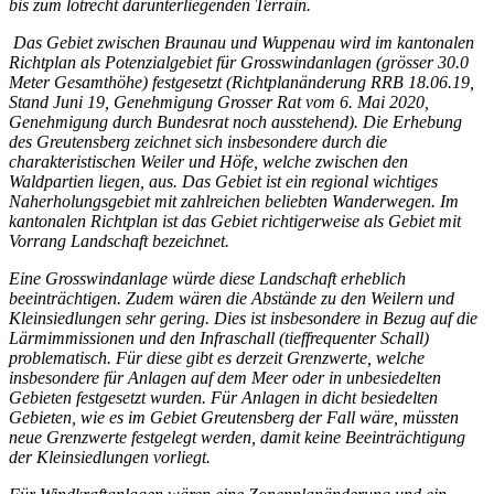
bis zum lotrecht darunterliegenden Terrain.
Das Gebiet zwischen Braunau und Wuppenau wird im kantonalen
Richtplan als Potenzialgebiet für Grosswindanlagen (grösser 30.0
Meter Gesamthöhe) festgesetzt (Richtplanänderung RRB 18.06.19,
Stand Juni 19, Genehmigung Grosser Rat vom 6. Mai 2020,
Genehmigung durch Bundesrat noch ausstehend). Die Erhebung
des Greutensberg zeichnet sich insbesondere durch die
charakteristischen Weiler und Höfe, welche zwischen den
Waldpartien liegen, aus. Das Gebiet ist ein regional wichtiges
Naherholungsgebiet mit zahlreichen beliebten Wanderwegen. Im
kantonalen Richtplan ist das Gebiet richtigerweise als Gebiet mit
Vorrang Landschaft bezeichnet.
Eine Grosswindanlage würde diese Landschaft erheblich
beeinträchtigen. Zudem wären die Abstände zu den Weilern und
Kleinsiedlungen sehr gering. Dies ist insbesondere in Bezug auf die
Lärmimmissionen und den Infraschall (tieffrequenter Schall)
problematisch. Für diese gibt es derzeit Grenzwerte, welche
insbesondere für Anlagen auf dem Meer oder in unbesiedelten
Gebieten festgesetzt wurden. Für Anlagen in dicht besiedelten
Gebieten, wie es im Gebiet Greutensberg der Fall wäre, müssten
neue Grenzwerte festgelegt werden, damit keine Beeinträchtigung
der Kleinsiedlungen vorliegt.