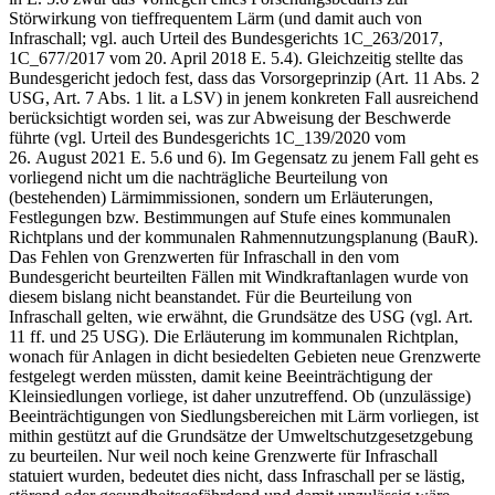
Störwirkung von tieffrequentem Lärm (und damit auch von
Infraschall; vgl. auch Urteil des Bundesgerichts 1C_263/2017,
1C_677/2017 vom 20. April 2018 E. 5.4). Gleichzeitig stellte das
Bundesgericht jedoch fest, dass das Vorsorgeprinzip (Art. 11 Abs. 2
USG, Art. 7 Abs. 1 lit. a LSV) in jenem konkreten Fall ausreichend
berücksichtigt worden sei, was zur Abweisung der Beschwerde
führte (vgl. Urteil des Bundesgerichts 1C_139/2020 vom
26. August 2021 E. 5.6 und 6). Im Gegensatz zu jenem Fall geht es
vorliegend nicht um die nachträgliche Beurteilung von
(bestehenden) Lärmimmissionen, sondern um Erläuterungen,
Festlegungen bzw. Bestimmungen auf Stufe eines kommunalen
Richtplans und der kommunalen Rahmennutzungsplanung (BauR).
Das Fehlen von Grenzwerten für Infraschall in den vom
Bundesgericht beurteilten Fällen mit Windkraftanlagen wurde von
diesem bislang nicht beanstandet. Für die Beurteilung von
Infraschall gelten, wie erwähnt, die Grundsätze des USG (vgl. Art.
11 ff. und 25 USG). Die Erläuterung im kommunalen Richtplan,
wonach für Anlagen in dicht besiedelten Gebieten neue Grenzwerte
festgelegt werden müssten, damit keine Beeinträchtigung der
Kleinsiedlungen vorliege, ist daher unzutreffend. Ob (unzulässige)
Beeinträchtigungen von Siedlungsbereichen mit Lärm vorliegen, ist
mithin gestützt auf die Grundsätze der Umweltschutzgesetzgebung
zu beurteilen. Nur weil noch keine Grenzwerte für Infraschall
statuiert wurden, bedeutet dies nicht, dass Infraschall per se lästig,