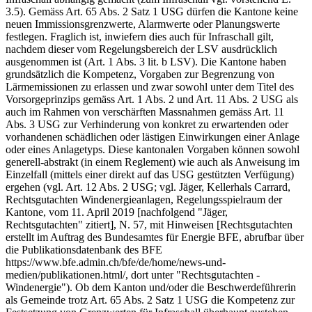
3.5). Gemäss Art. 65 Abs. 2 Satz 1 USG dürfen die Kantone keine
neuen Immissionsgrenzwerte, Alarmwerte oder Planungswerte
festlegen. Fraglich ist, inwiefern dies auch für Infraschall gilt,
nachdem dieser vom Regelungsbereich der LSV ausdrücklich
ausgenommen ist (Art. 1 Abs. 3 lit. b LSV). Die Kantone haben
grundsätzlich die Kompetenz, Vorgaben zur Begrenzung von
Lärmemissionen zu erlassen und zwar sowohl unter dem Titel des
Vorsorgeprinzips gemäss Art. 1 Abs. 2 und Art. 11 Abs. 2 USG als
auch im Rahmen von verschärften Massnahmen gemäss Art. 11
Abs. 3 USG zur Verhinderung von konkret zu erwartenden oder
vorhandenen schädlichen oder lästigen Einwirkungen einer Anlage
oder eines Anlagetyps. Diese kantonalen Vorgaben können sowohl
generell-abstrakt (in einem Reglement) wie auch als Anweisung im
Einzelfall (mittels einer direkt auf das USG gestützten Verfügung)
ergehen (vgl. Art. 12 Abs. 2 USG; vgl. Jäger, Kellerhals Carrard,
Rechtsgutachten Windenergieanlagen, Regelungsspielraum der
Kantone, vom 11. April 2019 [nachfolgend "Jäger,
Rechtsgutachten" zitiert], N. 57, mit Hinweisen [Rechtsgutachten
erstellt im Auftrag des Bundesamtes für Energie BFE, abrufbar über
die Publikationsdatenbank des BFE
https://www.bfe.admin.ch/bfe/de/home/news-und-
medien/publikationen.html/, dort unter "Rechtsgutachten -
Windenergie"). Ob dem Kanton und/oder die Beschwerdeführerin
als Gemeinde trotz Art. 65 Abs. 2 Satz 1 USG die Kompetenz zur