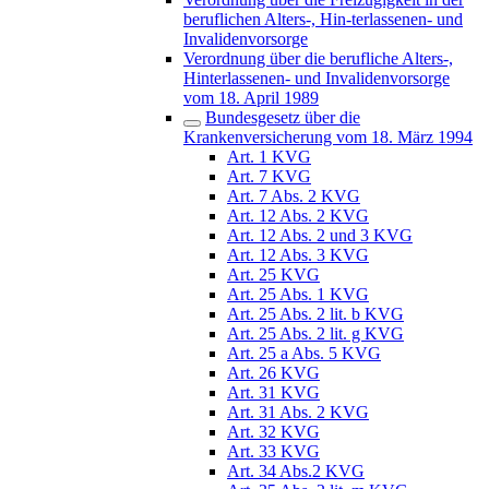
beruflichen Alters-, Hin-terlassenen- und
Invalidenvorsorge
Verordnung über die berufliche Alters-,
Hinterlassenen- und Invalidenvorsorge
vom 18. April 1989
Bundesgesetz über die
Krankenversicherung vom 18. März 1994
Art. 1 KVG
Art. 7 KVG
Art. 7 Abs. 2 KVG
Art. 12 Abs. 2 KVG
Art. 12 Abs. 2 und 3 KVG
Art. 12 Abs. 3 KVG
Art. 25 KVG
Art. 25 Abs. 1 KVG
Art. 25 Abs. 2 lit. b KVG
Art. 25 Abs. 2 lit. g KVG
Art. 25 a Abs. 5 KVG
Art. 26 KVG
Art. 31 KVG
Art. 31 Abs. 2 KVG
Art. 32 KVG
Art. 33 KVG
Art. 34 Abs.2 KVG