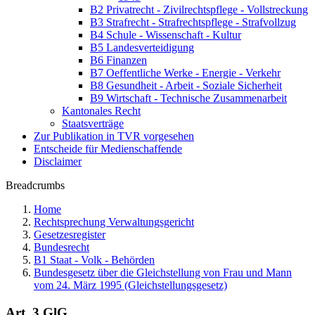
B2 Privatrecht - Zivilrechtspflege - Vollstreckung
B3 Strafrecht - Strafrechtspflege - Strafvollzug
B4 Schule - Wissenschaft - Kultur
B5 Landesverteidigung
B6 Finanzen
B7 Oeffentliche Werke - Energie - Verkehr
B8 Gesundheit - Arbeit - Soziale Sicherheit
B9 Wirtschaft - Technische Zusammenarbeit
Kantonales Recht
Staatsverträge
Zur Publikation in TVR vorgesehen
Entscheide für Medienschaffende
Disclaimer
Breadcrumbs
Home
Rechtsprechung Verwaltungsgericht
Gesetzesregister
Bundesrecht
B1 Staat - Volk - Behörden
Bundesgesetz über die Gleichstellung von Frau und Mann
vom 24. März 1995 (Gleichstellungsgesetz)
Art. 3 GlG