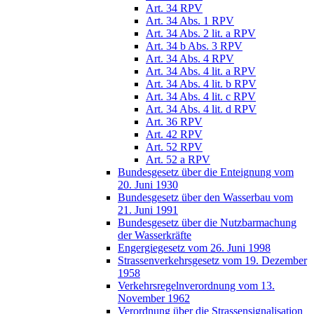
Art. 34 RPV
Art. 34 Abs. 1 RPV
Art. 34 Abs. 2 lit. a RPV
Art. 34 b Abs. 3 RPV
Art. 34 Abs. 4 RPV
Art. 34 Abs. 4 lit. a RPV
Art. 34 Abs. 4 lit. b RPV
Art. 34 Abs. 4 lit. c RPV
Art. 34 Abs. 4 lit. d RPV
Art. 36 RPV
Art. 42 RPV
Art. 52 RPV
Art. 52 a RPV
Bundesgesetz über die Enteignung vom
20. Juni 1930
Bundesgesetz über den Wasserbau vom
21. Juni 1991
Bundesgesetz über die Nutzbarmachung
der Wasserkräfte
Engergiegesetz vom 26. Juni 1998
Strassenverkehrsgesetz vom 19. Dezember
1958
Verkehrsregelnverordnung vom 13.
November 1962
Verordnung über die Strassensignalisation