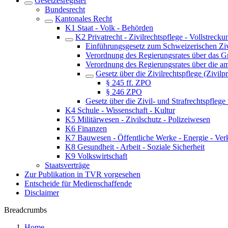
Gesetzesregister
Bundesrecht
Kantonales Recht
K1 Staat - Volk - Behörden
K2 Privatrecht - Zivilrechtspflege - Vollstrecku
Einführungsgesetz zum Schweizerischen Zi
Verordnung des Regierungsrates über das 
Verordnung des Regierungsrates über die 
Gesetz über die Zivilrechtspflege (Zivil
§ 245 ff. ZPO
§ 246 ZPO
Gesetz über die Zivil- und Strafrechtspfleg
K4 Schule - Wissenschaft - Kultur
K5 Militärwesen - Zivilschutz - Polizeiwesen
K6 Finanzen
K7 Bauwesen - Öffentliche Werke - Energie - Ver
K8 Gesundheit - Arbeit - Soziale Sicherheit
K9 Volkswirtschaft
Staatsverträge
Zur Publikation in TVR vorgesehen
Entscheide für Medienschaffende
Disclaimer
Breadcrumbs
Home