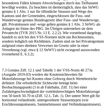
besonderen Fällen können Abweichungen durch das Tiefbauamt
bewilligt werden. Zu beachten ist diesbezüglich, dass das StrWG
gemäss § 1 Abs. 1 nur für öffentliche Strassen und Wege des
Kantons und der Gemeinden, eingeschlossen die Fuss- und
Wanderwege gemäss Bundesgesetz über Fuss- und Wanderwege,
gilt. Privatstrassen und -wege gelten gemäss § 1 Abs. 3 StrWG als
Anlagen im Sinne des PBG. Im Übrigen unterstehen sie dem
Privatrecht (TVR 2015 Nr. 13 E. 2.2.2). Wie vorstehend dargelegt,
handelt es sich bei den VSS-Normen nicht um Rechtsnormen,
sondern lediglich um Richtlinien. Zudem sind sie bei Privateigentum
aufgrund eines direkten Verweises im Gesetz oder in einer
Verordnung (vgl. etwa § 12 StrWV) nicht zwingend anzuwenden
(vorstehend E. 6.3.2).
7.3 Gemäss Ziff. 12.1 und Tabelle 1 der VSS-Norm 40 273a
(Ausgabe 2019-03) werden die Knotensichtweiten für
Motorfahrzeuge bei Knoten ohne Gehweg durch Wertebereiche
definiert. Die erforderliche Sichtweite beträgt beim
Beobachtungspunkt (3 m ab Fahrbahn, Ziff. 11) bei einer
Zufahrtsgeschwindigkeit der vortrittsberechtigten Motorfahrzeuge
von 50 km/h 50-70 m (Ziff. 12.1, Tab. 1). Der untere Wert gilt für
horizontal verlaufende, untergeordnete Strassentypen (wie
Erschliessungsstrassen, Sammelstrassen und Verbindungsstrassen).