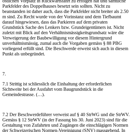
östlichen Vorplatz in Rückwärtsfahrt zu erfolgen hat und sämtliche
Parkfelder des Doppelhauses besetzt sein sollten. Nicht zu
beanstanden ist daher auch, dass die Parkfelder nicht breiter als 2.50
m sind. Zu Recht wurde von der Vorinstanz und dem Tiefbaumt
darauf hingewiesen, dass das Parkieren auf dem privaten
Grundstück Sache des Lenkers bzw. Grundeigentümers ist. Nicht
zuletzt mit Blick auf den Verhältnismässigkeitsgrundsatz wäre die
Verweigerung der Baubewilligung vor diesem Hintergrund
unverhältnismässig, zumal auch die Vorgaben gemäss § 88 PBG
vorliegend erfüllt sind. Die Beschwerde erweist sich auch in diesem
Punkt als unbegründet.
7.
7.1 Strittig ist schliesslich die Einhaltung der erforderlichen
Sichtweite bei der Ausfahrt vom Baugrundstück in die
Gemeindestrasse. (…).
7.2 Der Beschwerdeführer verweist auf § 40 StrWG und die StrWV.
Gemäss § 12 StrWV (in der Fassung bis 30. Juni 2023) sind für die
Gestaltung von Zufahrten und Zugängen die einschlägigen Normen
der Schweizerischen Normen-Vereinigung (SNV) massgebend. In