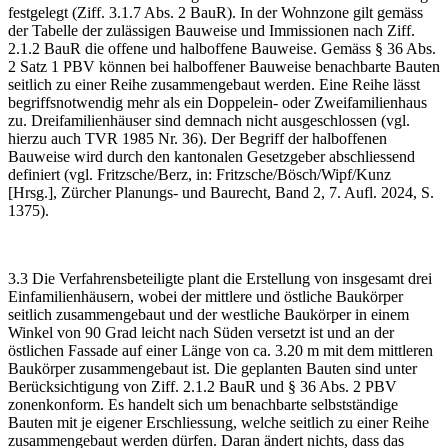
festgelegt (Ziff. 3.1.7 Abs. 2 BauR). In der Wohnzone gilt gemäss
der Tabelle der zulässigen Bauweise und Immissionen nach Ziff.
2.1.2 BauR die offene und halboffene Bauweise. Gemäss § 36 Abs.
2 Satz 1 PBV können bei halboffener Bauweise benachbarte Bauten
seitlich zu einer Reihe zusammengebaut werden. Eine Reihe lässt
begriffsnotwendig mehr als ein Doppelein- oder Zweifamilienhaus
zu. Dreifamilienhäuser sind demnach nicht ausgeschlossen (vgl.
hierzu auch TVR 1985 Nr. 36). Der Begriff der halboffenen
Bauweise wird durch den kantonalen Gesetzgeber abschliessend
definiert (vgl. Fritzsche/Berz, in: Fritzsche/Bösch/Wipf/Kunz
[Hrsg.], Zürcher Planungs- und Baurecht, Band 2, 7. Aufl. 2024, S.
1375).
3.3 Die Verfahrensbeteiligte plant die Erstellung von insgesamt drei
Einfamilienhäusern, wobei der mittlere und östliche Baukörper
seitlich zusammengebaut und der westliche Baukörper in einem
Winkel von 90 Grad leicht nach Süden versetzt ist und an der
östlichen Fassade auf einer Länge von ca. 3.20 m mit dem mittleren
Baukörper zusammengebaut ist. Die geplanten Bauten sind unter
Berücksichtigung von Ziff. 2.1.2 BauR und § 36 Abs. 2 PBV
zonenkonform. Es handelt sich um benachbarte selbstständige
Bauten mit je eigener Erschliessung, welche seitlich zu einer Reihe
zusammengebaut werden dürfen. Daran ändert nichts, dass das