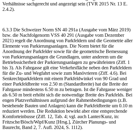
Verhältnisse sachgerecht und angezeigt sein (TVR 2015 Nr. 13 E.
2.4.2).
6.3.3 Die Schweizer Norm SN 40 291a (Ausgabe vom März 2019)
bzw. die Nachfolgenorm VSS 40 291 (Ausgabe vom Dezember
2021) regelt die Anordnung von Parkfeldern und die Geometrie aller
Elemente von Parkierungsanlagen. Die Norm bietet für die
Anordnung der Parkfelder sowie für die geometrische Bemessung
von Parkierungsanlagen die Grundlagen, unter anderem um die
Betriebssicherheit der Parkierungsanlagen zu gewährleisten (Ziff. 1
bis 3). Als Fahrgasse gilt eine Verkehrsfläche neben den Parkfeldern
für die Zu- und Wegfahrt sowie zum Manövrieren (Ziff. 4.6). Bei
Senkrechtparkfeldern mit einem Parkfeldwinkel von 90 Grad und
einer Parkfeldbreite von 2.50 m (Standardbreite) hat die Breite der
Fahrgasse mindestens 6.50 m zu betragen. Ist die Fahrgasse weniger
als 6.50 m breit erhöht sich die notwendige Breite des Parkfelds. Bei
engen Platzverhältnissen aufgrund der Rahmenbedingungen (z.B.
bestehende Bauten und Anlagen) kann die Parkfeldbreite um 0.10 m
reduziert werden. Die Reduktion bewirkt aber eine entsprechende
Komforteinbusse (Ziff. 12, Tab. 4; vgl. auch Lanter/Kunz, in:
Fritzsche/Bösch/Wipf/Kunz [Hrsg.], Zürcher Planungs- und
Baurecht, Band 2, 7. Aufl. 2024, S. 1112).