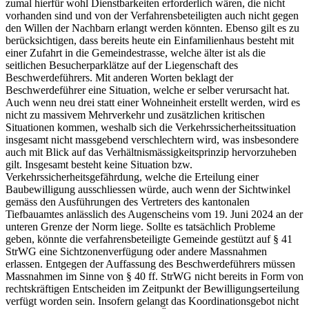
zumal hierfür wohl Dienstbarkeiten erforderlich wären, die nicht
vorhanden sind und von der Verfahrensbeteiligten auch nicht gegen
den Willen der Nachbarn erlangt werden könnten. Ebenso gilt es zu
berücksichtigen, dass bereits heute ein Einfamilienhaus besteht mit
einer Zufahrt in die Gemeindestrasse, welche älter ist als die
seitlichen Besucherparklätze auf der Liegenschaft des
Beschwerdeführers. Mit anderen Worten beklagt der
Beschwerdeführer eine Situation, welche er selber verursacht hat.
Auch wenn neu drei statt einer Wohneinheit erstellt werden, wird es
nicht zu massivem Mehrverkehr und zusätzlichen kritischen
Situationen kommen, weshalb sich die Verkehrssicherheitssituation
insgesamt nicht massgebend verschlechtern wird, was insbesondere
auch mit Blick auf das Verhältnismässigkeitsprinzip hervorzuheben
gilt. Insgesamt besteht keine Situation bzw.
Verkehrssicherheitsgefährdung, welche die Erteilung einer
Baubewilligung ausschliessen würde, auch wenn der Sichtwinkel
gemäss den Ausführungen des Vertreters des kantonalen
Tiefbauamtes anlässlich des Augenscheins vom 19. Juni 2024 an der
unteren Grenze der Norm liege. Sollte es tatsächlich Probleme
geben, könnte die verfahrensbeteiligte Gemeinde gestützt auf § 41
StrWG eine Sichtzonenverfügung oder andere Massnahmen
erlassen. Entgegen der Auffassung des Beschwerdeführers müssen
Massnahmen im Sinne von § 40 ff. StrWG nicht bereits in Form von
rechtskräftigen Entscheiden im Zeitpunkt der Bewilligungserteilung
verfügt worden sein. Insofern gelangt das Koordinationsgebot nicht