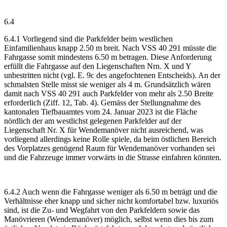
6.4
6.4.1 Vorliegend sind die Parkfelder beim westlichen
Einfamilienhaus knapp 2.50 m breit. Nach VSS 40 291 müsste die
Fahrgasse somit mindestens 6.50 m betragen. Diese Anforderung
erfüllt die Fahrgasse auf den Liegenschaften Nrn. X und Y
unbestritten nicht (vgl. E. 9c des angefochtenen Entscheids). An der
schmalsten Stelle misst sie weniger als 4 m. Grundsätzlich wären
damit nach VSS 40 291 auch Parkfelder von mehr als 2.50 Breite
erforderlich (Ziff. 12, Tab. 4). Gemäss der Stellungnahme des
kantonalen Tiefbauamtes vom 24. Januar 2023 ist die Fläche
nördlich der am westlichst gelegenen Parkfelder auf der
Liegenschaft Nr. X für Wendemanöver nicht ausreichend, was
vorliegend allerdings keine Rolle spiele, da beim östlichen Bereich
des Vorplatzes genügend Raum für Wendemanöver vorhanden sei
und die Fahrzeuge immer vorwärts in die Strasse einfahren könnten.
6.4.2 Auch wenn die Fahrgasse weniger als 6.50 m beträgt und die
Verhältnisse eher knapp und sicher nicht komfortabel bzw. luxuriös
sind, ist die Zu- und Wegfahrt von den Parkfeldern sowie das
Manövrieren (Wendemanöver) möglich, selbst wenn dies bis zum