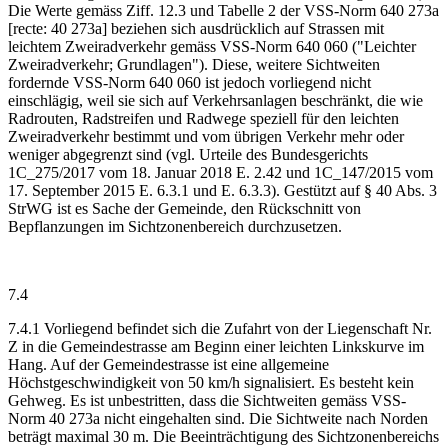
Die Werte gemäss Ziff. 12.3 und Tabelle 2 der VSS-Norm 640 273a
[recte: 40 273a] beziehen sich ausdrücklich auf Strassen mit
leichtem Zweiradverkehr gemäss VSS-Norm 640 060 ("Leichter
Zweiradverkehr; Grundlagen"). Diese, weitere Sichtweiten
fordernde VSS-Norm 640 060 ist jedoch vorliegend nicht
einschlägig, weil sie sich auf Verkehrsanlagen beschränkt, die wie
Radrouten, Radstreifen und Radwege speziell für den leichten
Zweiradverkehr bestimmt und vom übrigen Verkehr mehr oder
weniger abgegrenzt sind (vgl. Urteile des Bundesgerichts
1C_275/2017 vom 18. Januar 2018 E. 2.42 und 1C_147/2015 vom
17. September 2015 E. 6.3.1 und E. 6.3.3). Gestützt auf § 40 Abs. 3
StrWG ist es Sache der Gemeinde, den Rückschnitt von
Bepflanzungen im Sichtzonenbereich durchzusetzen.
7.4
7.4.1 Vorliegend befindet sich die Zufahrt von der Liegenschaft Nr.
Z in die Gemeindestrasse am Beginn einer leichten Linkskurve im
Hang. Auf der Gemeindestrasse ist eine allgemeine
Höchstgeschwindigkeit von 50 km/h signalisiert. Es besteht kein
Gehweg. Es ist unbestritten, dass die Sichtweiten gemäss VSS-
Norm 40 273a nicht eingehalten sind. Die Sichtweite nach Norden
beträgt maximal 30 m. Die Beeinträchtigung des Sichtzonenbereichs