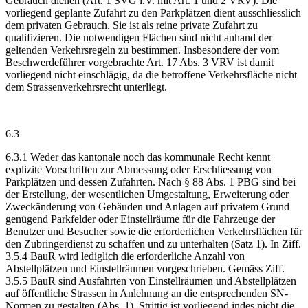
Gebrauch dienen (Art. 1 SVG i.V. mit Art. 1 und 2 VRV). Die
vorliegend geplante Zufahrt zu den Parkplätzen dient ausschliesslich
dem privaten Gebrauch. Sie ist als reine private Zufahrt zu
qualifizieren. Die notwendigen Flächen sind nicht anhand der
geltenden Verkehrsregeln zu bestimmen. Insbesondere der vom
Beschwerdeführer vorgebrachte Art. 17 Abs. 3 VRV ist damit
vorliegend nicht einschlägig, da die betroffene Verkehrsfläche nicht
dem Strassenverkehrsrecht unterliegt.
6.3
6.3.1 Weder das kantonale noch das kommunale Recht kennt
explizite Vorschriften zur Abmessung oder Erschliessung von
Parkplätzen und dessen Zufahrten. Nach § 88 Abs. 1 PBG sind bei
der Erstellung, der wesentlichen Umgestaltung, Erweiterung oder
Zweckänderung von Gebäuden und Anlagen auf privatem Grund
genügend Parkfelder oder Einstellräume für die Fahrzeuge der
Benutzer und Besucher sowie die erforderlichen Verkehrsflächen für
den Zubringerdienst zu schaffen und zu unterhalten (Satz 1). In Ziff.
3.5.4 BauR wird lediglich die erforderliche Anzahl von
Abstellplätzen und Einstellräumen vorgeschrieben. Gemäss Ziff.
3.5.5 BauR sind Ausfahrten von Einstellräumen und Abstellplätzen
auf öffentliche Strassen in Anlehnung an die entsprechenden SN-
Normen zu gestalten (Abs. 1). Strittig ist vorliegend indes nicht die