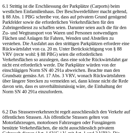
6.1 Strittig ist die Erschliessung der Parkplätze (Carports) beim
westlichen Einfamilienhaus. Der Beschwerdeführer macht geltend,
§ 88 Abs. 1 PBG schreibe vor, dass auf privatem Grund genügend
Parkfelder sowie die erforderlichen Verkehrsflächen für den
Zubringerdienst zu schaffen seien. Darunter seien auch die für den
Zu- und Wegtransport von Waren und Personen notwendigen
Flächen und Anlagen für Fahren, Wenden und Abstellen zu
verstehen. Die Ausfahrt aus den strittigen Parkplätzen erfordere eine
Rückwärtsfahrt von ca. 20 m. Unter Berücksichtigung von § 88
VRV (recte wohl: § 88 PBG) seien die erforderlichen
Verkehrsflächen so anzulegen, dass eine solche Rückwärtsfahrt gar
nicht erst erforderlich werde. Die Parkplätze würden von der
einschlägigen Norm SN 40 291a abweichen. Beachte man den
Grundsatz gemäss Art. 17 Abs. 3 VRV, wonach Rückwärtsfahren
über längere Strecken zu vermeiden sei, dann könne nicht die Rede
davon sein, dass es unverhältnismässig wäre, die Einhaltung der
Norm SN 40 291a einzufordern.
6.2 Das Strassenverkehrsrecht regelt ausschliesslich den Verkehr auf
öffentlichen Strassen. Als öffentliche Strassen gelten von
Motorfahrzeugen, motorlosen Fahrzeugen oder Fussgängern
benützte Verkehrsflächen, die nicht ausschliesslich privatem