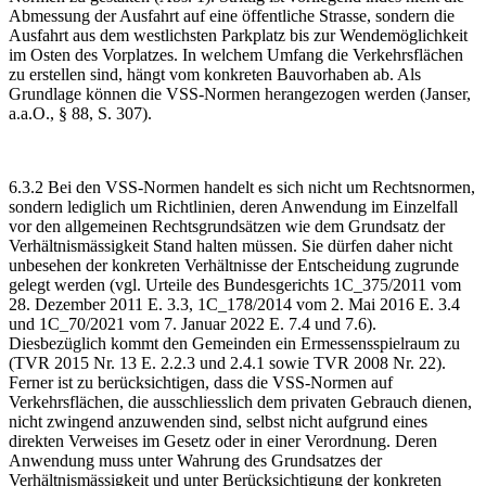
Abmessung der Ausfahrt auf eine öffentliche Strasse, sondern die
Ausfahrt aus dem westlichsten Parkplatz bis zur Wendemöglichkeit
im Osten des Vorplatzes. In welchem Umfang die Verkehrsflächen
zu erstellen sind, hängt vom konkreten Bauvorhaben ab. Als
Grundlage können die VSS-Normen herangezogen werden (Janser,
a.a.O., § 88, S. 307).
6.3.2 Bei den VSS-Normen handelt es sich nicht um Rechtsnormen,
sondern lediglich um Richtlinien, deren Anwendung im Einzelfall
vor den allgemeinen Rechtsgrundsätzen wie dem Grundsatz der
Verhältnismässigkeit Stand halten müssen. Sie dürfen daher nicht
unbesehen der konkreten Verhältnisse der Entscheidung zugrunde
gelegt werden (vgl. Urteile des Bundesgerichts 1C_375/2011 vom
28. Dezember 2011 E. 3.3, 1C_178/2014 vom 2. Mai 2016 E. 3.4
und 1C_70/2021 vom 7. Januar 2022 E. 7.4 und 7.6).
Diesbezüglich kommt den Gemeinden ein Ermessensspielraum zu
(TVR 2015 Nr. 13 E. 2.2.3 und 2.4.1 sowie TVR 2008 Nr. 22).
Ferner ist zu berücksichtigen, dass die VSS-Normen auf
Verkehrsflächen, die ausschliesslich dem privaten Gebrauch dienen,
nicht zwingend anzuwenden sind, selbst nicht aufgrund eines
direkten Verweises im Gesetz oder in einer Verordnung. Deren
Anwendung muss unter Wahrung des Grundsatzes der
Verhältnismässigkeit und unter Berücksichtigung der konkreten