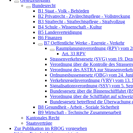
Gesetzesregister
Bundesrecht
B1 Staat - Volk - Behörden
B2 Privatrecht - Zivilrechtspflege - Vollstreckung
B3 Strafrecht - Strafrechtspflege - Strafvollzug
B4 Schule - Wissenschaft - Kultur
B5 Landesverteidigung
B6 Finanzen
B7 Oeffentliche Werke - Energie - Verkehr
Raumplanungsverordnung (RPV) vom 28
Art. 33 RPV
Strassenverkehrsgesetz (SVG) vom 19. De
Verordnung über die Kontrolle des Strasse
Verordnung des ASTRA zur Strassenverke
Ordnungsbussengesetz (OBG) vom 24. Jun
Verkehrsregelnverordnung (VRV) vom 13.
Signalisationsverordnung (SSV) vom 5. Se
Bundesgesetz über die Binnenschifffahrt (
Verordnung über die Schifffahrt auf schwe
Bundesgesetz betreffend die Überwachung 
B8 Gesundheit - Arbeit - Soziale Sicherheit
B9 Wirtschaft - Technische Zusammenarbeit
Kantonales Recht
Staatsverträge
Zur Publikation im RBOG vorgesehen