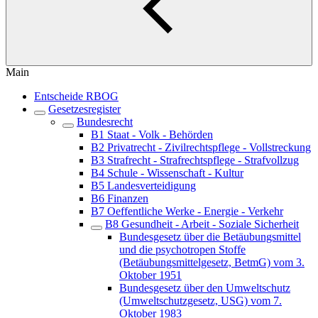
Main
Entscheide RBOG
Gesetzesregister
Bundesrecht
B1 Staat - Volk - Behörden
B2 Privatrecht - Zivilrechtspflege - Vollstreckung
B3 Strafrecht - Strafrechtspflege - Strafvollzug
B4 Schule - Wissenschaft - Kultur
B5 Landesverteidigung
B6 Finanzen
B7 Oeffentliche Werke - Energie - Verkehr
B8 Gesundheit - Arbeit - Soziale Sicherheit
Bundesgesetz über die Betäubungsmittel
und die psychotropen Stoffe
(Betäubungsmittelgesetz, BetmG) vom 3.
Oktober 1951
Bundesgesetz über den Umweltschutz
(Umweltschutzgesetz, USG) vom 7.
Oktober 1983