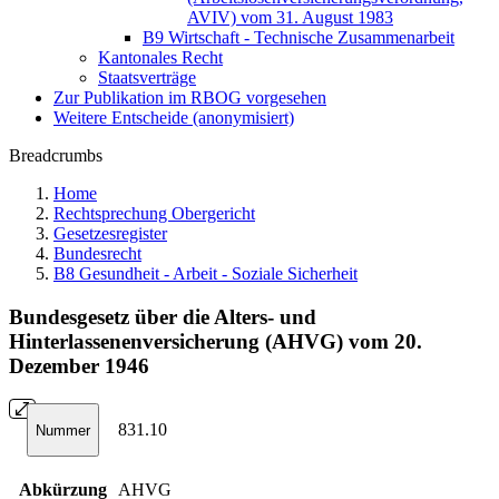
AVIV) vom 31. August 1983
B9 Wirtschaft - Technische Zusammenarbeit
Kantonales Recht
Staatsverträge
Zur Publikation im RBOG vorgesehen
Weitere Entscheide (anonymisiert)
Breadcrumbs
Home
Rechtsprechung Obergericht
Gesetzesregister
Bundesrecht
B8 Gesundheit - Arbeit - Soziale Sicherheit
Bundesgesetz über die Alters- und
Hinterlassenenversicherung (AHVG) vom 20.
Dezember 1946
831.10
Nummer
Abkürzung
AHVG