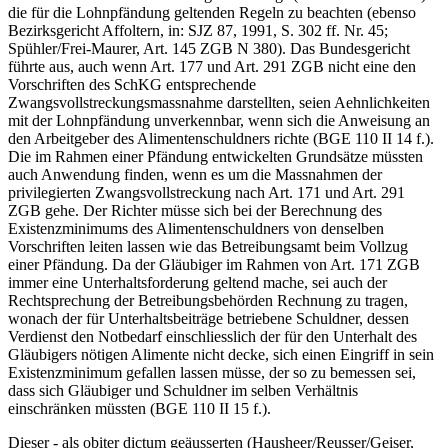
die für die Lohnpfändung geltenden Regeln zu beachten (ebenso
Bezirksgericht Affoltern, in: SJZ 87, 1991, S. 302 ff. Nr. 45;
Spühler/Frei-Maurer, Art. 145 ZGB N 380). Das Bundesgericht
führte aus, auch wenn Art. 177 und Art. 291 ZGB nicht eine den
Vorschriften des SchKG entsprechende
Zwangsvollstreckungsmassnahme darstellten, seien Aehnlichkeiten
mit der Lohnpfändung unverkennbar, wenn sich die Anweisung an
den Arbeitgeber des Alimentenschuldners richte (BGE 110 II 14 f.).
Die im Rahmen einer Pfändung entwickelten Grundsätze müssten
auch Anwendung finden, wenn es um die Massnahmen der
privilegierten Zwangsvollstreckung nach Art. 171 und Art. 291
ZGB gehe. Der Richter müsse sich bei der Berechnung des
Existenzminimums des Alimentenschuldners von denselben
Vorschriften leiten lassen wie das Betreibungsamt beim Vollzug
einer Pfändung. Da der Gläubiger im Rahmen von Art. 171 ZGB
immer eine Unterhaltsforderung geltend mache, sei auch der
Rechtsprechung der Betreibungsbehörden Rechnung zu tragen,
wonach der für Unterhaltsbeiträge betriebene Schuldner, dessen
Verdienst den Notbedarf einschliesslich der für den Unterhalt des
Gläubigers nötigen Alimente nicht decke, sich einen Eingriff in sein
Existenzminimum gefallen lassen müsse, der so zu bemessen sei,
dass sich Gläubiger und Schuldner im selben Verhältnis
einschränken müssten (BGE 110 II 15 f.).
Dieser - als obiter dictum geäusserten (Hausheer/Reusser/Geiser,