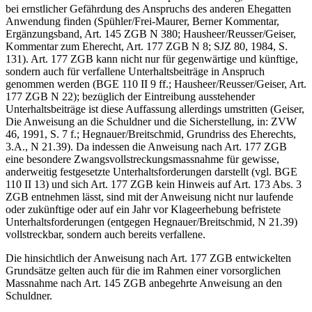
bei ernstlicher Gefährdung des Anspruchs des anderen Ehegatten
Anwendung finden (Spühler/Frei-Maurer, Berner Kommentar,
Ergänzungsband, Art. 145 ZGB N 380; Hausheer/Reusser/Geiser,
Kommentar zum Eherecht, Art. 177 ZGB N 8; SJZ 80, 1984, S.
131). Art. 177 ZGB kann nicht nur für gegenwärtige und künftige,
sondern auch für verfallene Unterhaltsbeiträge in Anspruch
genommen werden (BGE 110 II 9 ff.; Hausheer/Reusser/Geiser, Art.
177 ZGB N 22); bezüglich der Eintreibung ausstehender
Unterhaltsbeiträge ist diese Auffassung allerdings umstritten (Geiser,
Die Anweisung an die Schuldner und die Sicherstellung, in: ZVW
46, 1991, S. 7 f.; Hegnauer/Breitschmid, Grundriss des Eherechts,
3.A., N 21.39). Da indessen die Anweisung nach Art. 177 ZGB
eine besondere Zwangsvollstreckungsmassnahme für gewisse,
anderweitig festgesetzte Unterhaltsforderungen darstellt (vgl. BGE
110 II 13) und sich Art. 177 ZGB kein Hinweis auf Art. 173 Abs. 3
ZGB entnehmen lässt, sind mit der Anweisung nicht nur laufende
oder zukünftige oder auf ein Jahr vor Klageerhebung befristete
Unterhaltsforderungen (entgegen Hegnauer/Breitschmid, N 21.39)
vollstreckbar, sondern auch bereits verfallene.
Die hinsichtlich der Anweisung nach Art. 177 ZGB entwickelten
Grundsätze gelten auch für die im Rahmen einer vorsorglichen
Massnahme nach Art. 145 ZGB anbegehrte Anweisung an den
Schuldner.