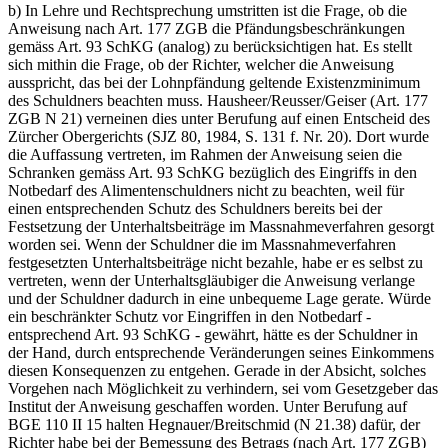
b) In Lehre und Rechtsprechung umstritten ist die Frage, ob die
Anweisung nach Art. 177 ZGB die Pfändungsbeschränkungen
gemäss Art. 93 SchKG (analog) zu berücksichtigen hat. Es stellt
sich mithin die Frage, ob der Richter, welcher die Anweisung
ausspricht, das bei der Lohnpfändung geltende Existenzminimum
des Schuldners beachten muss. Hausheer/Reusser/Geiser (Art. 177
ZGB N 21) verneinen dies unter Berufung auf einen Entscheid des
Zürcher Obergerichts (SJZ 80, 1984, S. 131 f. Nr. 20). Dort wurde
die Auffassung vertreten, im Rahmen der Anweisung seien die
Schranken gemäss Art. 93 SchKG bezüglich des Eingriffs in den
Notbedarf des Alimentenschuldners nicht zu beachten, weil für
einen entsprechenden Schutz des Schuldners bereits bei der
Festsetzung der Unterhaltsbeiträge im Massnahmeverfahren gesorgt
worden sei. Wenn der Schuldner die im Massnahmeverfahren
festgesetzten Unterhaltsbeiträge nicht bezahle, habe er es selbst zu
vertreten, wenn der Unterhaltsgläubiger die Anweisung verlange
und der Schuldner dadurch in eine unbequeme Lage gerate. Würde
ein beschränkter Schutz vor Eingriffen in den Notbedarf -
entsprechend Art. 93 SchKG - gewährt, hätte es der Schuldner in
der Hand, durch entsprechende Veränderungen seines Einkommens
diesen Konsequenzen zu entgehen. Gerade in der Absicht, solches
Vorgehen nach Möglichkeit zu verhindern, sei vom Gesetzgeber das
Institut der Anweisung geschaffen worden. Unter Berufung auf
BGE 110 II 15 halten Hegnauer/Breitschmid (N 21.38) dafür, der
Richter habe bei der Bemessung des Betrags (nach Art. 177 ZGB)