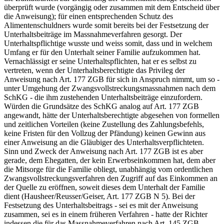
überprüft wurde (vorgängig oder zusammen mit dem Entscheid über
die Anweisung); für einen entsprechenden Schutz des
Alimentenschuldners wurde somit bereits bei der Festsetzung der
Unterhaltsbeiträge im Massnahmeverfahren gesorgt. Der
Unterhaltspflichtige wusste und weiss somit, dass und in welchem
Umfang er für den Unterhalt seiner Familie aufzukommen hat.
Vernachlässigt er seine Unterhaltspflichten, hat er es selbst zu
vertreten, wenn der Unterhaltsberechtigte das Privileg der
Anweisung nach Art. 177 ZGB für sich in Anspruch nimmt, um so -
unter Umgehung der Zwangsvollstreckungsmassnahmen nach dem
SchKG - die ihm zustehenden Unterhaltsbeiträge einzufordern.
Würden die Grundsätze des SchKG analog auf Art. 177 ZGB
angewandt, hätte der Unterhaltsberechtigte abgesehen von formellen
und zeitlichen Vorteilen (keine Zustellung des Zahlungsbefehls,
keine Fristen für den Vollzug der Pfändung) keinen Gewinn aus
einer Anweisung an die Gläubiger des Unterhaltsverpflichteten.
Sinn und Zweck der Anweisung nach Art. 177 ZGB ist es aber
gerade, dem Ehegatten, der kein Erwerbseinkommen hat, dem aber
die Mitsorge für die Familie obliegt, unabhängig vom ordentlichen
Zwangsvollstreckungsverfahren den Zugriff auf das Einkommen an
der Quelle zu eröffnen, soweit dieses dem Unterhalt der Familie
dient (Hausheer/Reusser/Geiser, Art. 177 ZGB N 5). Bei der
Festsetzung des Unterhaltsbeitrags - sei es mit der Anweisung
zusammen, sei es in einem früheren Verfahren - hatte der Richter
indessen die für das Massnahmeverfahren nach Art. 145 ZGB