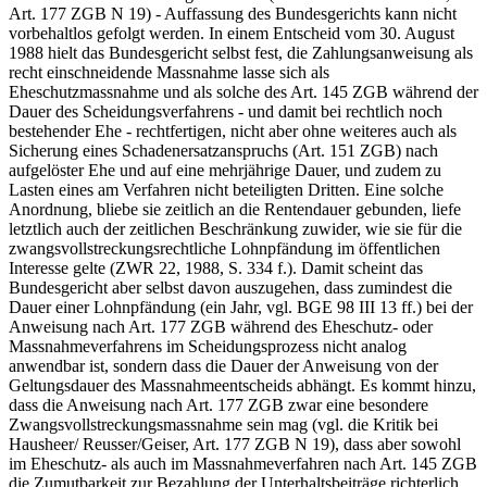
Art. 177 ZGB N 19) - Auffassung des Bundesgerichts kann nicht
vorbehaltlos gefolgt werden. In einem Entscheid vom 30. August
1988 hielt das Bundesgericht selbst fest, die Zahlungsanweisung als
recht einschneidende Massnahme lasse sich als
Eheschutzmassnahme und als solche des Art. 145 ZGB während der
Dauer des Scheidungsverfahrens - und damit bei rechtlich noch
bestehender Ehe - rechtfertigen, nicht aber ohne weiteres auch als
Sicherung eines Schadenersatzanspruchs (Art. 151 ZGB) nach
aufgelöster Ehe und auf eine mehrjährige Dauer, und zudem zu
Lasten eines am Verfahren nicht beteiligten Dritten. Eine solche
Anordnung, bliebe sie zeitlich an die Rentendauer gebunden, liefe
letztlich auch der zeitlichen Beschränkung zuwider, wie sie für die
zwangsvollstreckungsrechtliche Lohnpfändung im öffentlichen
Interesse gelte (ZWR 22, 1988, S. 334 f.). Damit scheint das
Bundesgericht aber selbst davon auszugehen, dass zumindest die
Dauer einer Lohnpfändung (ein Jahr, vgl. BGE 98 III 13 ff.) bei der
Anweisung nach Art. 177 ZGB während des Eheschutz- oder
Massnahmeverfahrens im Scheidungsprozess nicht analog
anwendbar ist, sondern dass die Dauer der Anweisung von der
Geltungsdauer des Massnahmeentscheids abhängt. Es kommt hinzu,
dass die Anweisung nach Art. 177 ZGB zwar eine besondere
Zwangsvollstreckungsmassnahme sein mag (vgl. die Kritik bei
Hausheer/ Reusser/Geiser, Art. 177 ZGB N 19), dass aber sowohl
im Eheschutz- als auch im Massnahmeverfahren nach Art. 145 ZGB
die Zumutbarkeit zur Bezahlung der Unterhaltsbeiträge richterlich