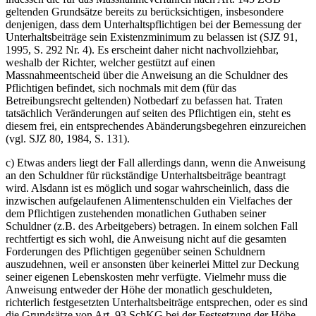
geltenden Grundsätze bereits zu berücksichtigen, insbesondere
denjenigen, dass dem Unterhaltspflichtigen bei der Bemessung der
Unterhaltsbeiträge sein Existenzminimum zu belassen ist (SJZ 91,
1995, S. 292 Nr. 4). Es erscheint daher nicht nachvollziehbar,
weshalb der Richter, welcher gestützt auf einen
Massnahmeentscheid über die Anweisung an die Schuldner des
Pflichtigen befindet, sich nochmals mit dem (für das
Betreibungsrecht geltenden) Notbedarf zu befassen hat. Traten
tatsächlich Veränderungen auf seiten des Pflichtigen ein, steht es
diesem frei, ein entsprechendes Abänderungsbegehren einzureichen
(vgl. SJZ 80, 1984, S. 131).
c) Etwas anders liegt der Fall allerdings dann, wenn die Anweisung
an den Schuldner für rückständige Unterhaltsbeiträge beantragt
wird. Alsdann ist es möglich und sogar wahrscheinlich, dass die
inzwischen aufgelaufenen Alimentenschulden ein Vielfaches der
dem Pflichtigen zustehenden monatlichen Guthaben seiner
Schuldner (z.B. des Arbeitgebers) betragen. In einem solchen Fall
rechtfertigt es sich wohl, die Anweisung nicht auf die gesamten
Forderungen des Pflichtigen gegenüber seinen Schuldnern
auszudehnen, weil er ansonsten über keinerlei Mittel zur Deckung
seiner eigenen Lebenskosten mehr verfügte. Vielmehr muss die
Anweisung entweder der Höhe der monatlich geschuldeten,
richterlich festgesetzten Unterhaltsbeiträge entsprechen, oder es sind
die Grundsätze von Art. 93 SchKG bei der Festsetzung der Höhe