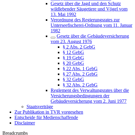
Gesetz über die Jagd und den Schutz
wildlebender Säugetiere und Vögel vom
13. Mai 1992
Verordnung des Regierungsrates zur
Unterseefischerei-Ordnung vom 11. Januar
1982
Gesetz über die Gebäudeversicherung
vom 23. August 1976
§ 2 Abs. 2 GebG
§ 12 GebG
§ 19 GebG
§ 20 GebG
§ 22 Abs. 1 GebG
§ 27 Abs. 2 GebG
§ 32 GebG
§ 32 Abs. 2 GebG
Reglement des Verwaltungsrates über die
Versicherungsbedingungen der
Gebäudeversicherung vom 2. Juni 1977
Staatsverträge
Zur Publikation in TVR vorgesehen
Entscheide für Medienschaffende
Disclaimer
Breadcrumbs