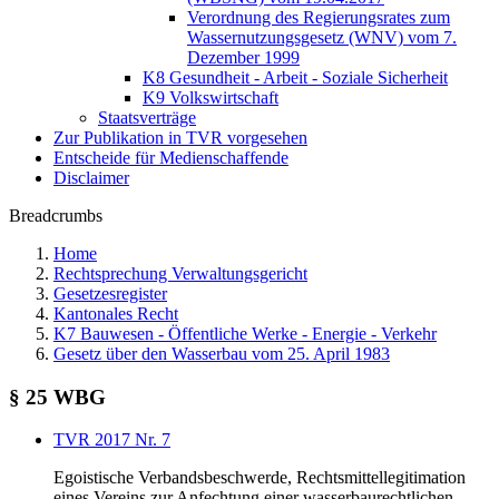
Verordnung des Regierungsrates zum
Wassernutzungsgesetz (WNV) vom 7.
Dezember 1999
K8 Gesundheit - Arbeit - Soziale Sicherheit
K9 Volkswirtschaft
Staatsverträge
Zur Publikation in TVR vorgesehen
Entscheide für Medienschaffende
Disclaimer
Breadcrumbs
Home
Rechtsprechung Verwaltungsgericht
Gesetzesregister
Kantonales Recht
K7 Bauwesen - Öffentliche Werke - Energie - Verkehr
Gesetz über den Wasserbau vom 25. April 1983
§ 25 WBG
TVR 2017 Nr. 7
Egoistische Verbandsbeschwerde, Rechtsmittellegitimation
eines Vereins zur Anfechtung einer wasserbaurechtlichen